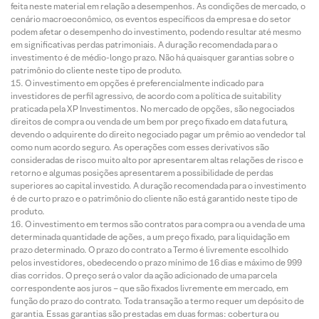
feita neste material em relação a desempenhos. As condições de mercado, o
cenário macroeconômico, os eventos específicos da empresa e do setor
podem afetar o desempenho do investimento, podendo resultar até mesmo
em significativas perdas patrimoniais. A duração recomendada para o
investimento é de médio-longo prazo. Não há quaisquer garantias sobre o
patrimônio do cliente neste tipo de produto.
O investimento em opções é preferencialmente indicado para
investidores de perfil agressivo, de acordo com a política de suitability
praticada pela XP Investimentos. No mercado de opções, são negociados
direitos de compra ou venda de um bem por preço fixado em data futura,
devendo o adquirente do direito negociado pagar um prêmio ao vendedor tal
como num acordo seguro. As operações com esses derivativos são
consideradas de risco muito alto por apresentarem altas relações de risco e
retorno e algumas posições apresentarem a possibilidade de perdas
superiores ao capital investido. A duração recomendada para o investimento
é de curto prazo e o patrimônio do cliente não está garantido neste tipo de
produto.
O investimento em termos são contratos para compra ou a venda de uma
determinada quantidade de ações, a um preço fixado, para liquidação em
prazo determinado. O prazo do contrato a Termo é livremente escolhido
pelos investidores, obedecendo o prazo mínimo de 16 dias e máximo de 999
dias corridos. O preço será o valor da ação adicionado de uma parcela
correspondente aos juros – que são fixados livremente em mercado, em
função do prazo do contrato. Toda transação a termo requer um depósito de
garantia. Essas garantias são prestadas em duas formas: cobertura ou