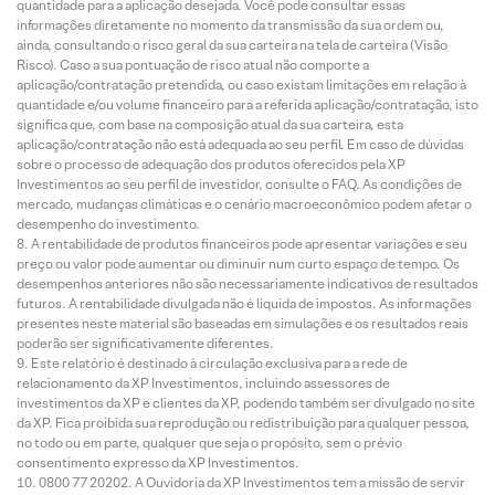
quantidade para a aplicação desejada. Você pode consultar essas
informações diretamente no momento da transmissão da sua ordem ou,
ainda, consultando o risco geral da sua carteira na tela de carteira (Visão
Risco). Caso a sua pontuação de risco atual não comporte a
aplicação/contratação pretendida, ou caso existam limitações em relação à
quantidade e/ou volume financeiro para a referida aplicação/contratação, isto
significa que, com base na composição atual da sua carteira, esta
aplicação/contratação não está adequada ao seu perfil. Em caso de dúvidas
sobre o processo de adequação dos produtos oferecidos pela XP
Investimentos ao seu perfil de investidor, consulte o FAQ. As condições de
mercado, mudanças climáticas e o cenário macroeconômico podem afetar o
desempenho do investimento.
A rentabilidade de produtos financeiros pode apresentar variações e seu
preço ou valor pode aumentar ou diminuir num curto espaço de tempo. Os
desempenhos anteriores não são necessariamente indicativos de resultados
futuros. A rentabilidade divulgada não é líquida de impostos. As informações
presentes neste material são baseadas em simulações e os resultados reais
poderão ser significativamente diferentes.
Este relatório é destinado à circulação exclusiva para a rede de
relacionamento da XP Investimentos, incluindo assessores de
investimentos da XP e clientes da XP, podendo também ser divulgado no site
da XP. Fica proibida sua reprodução ou redistribuição para qualquer pessoa,
no todo ou em parte, qualquer que seja o propósito, sem o prévio
consentimento expresso da XP Investimentos.
0800 77 20202. A Ouvidoria da XP Investimentos tem a missão de servir