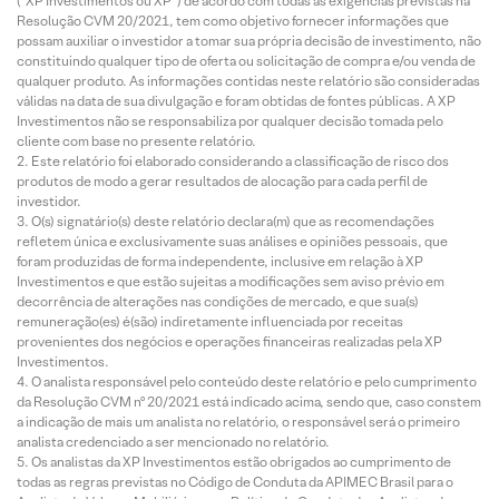
(“XP Investimentos ou XP”) de acordo com todas as exigências previstas na
Resolução CVM 20/2021, tem como objetivo fornecer informações que
possam auxiliar o investidor a tomar sua própria decisão de investimento, não
constituindo qualquer tipo de oferta ou solicitação de compra e/ou venda de
qualquer produto. As informações contidas neste relatório são consideradas
válidas na data de sua divulgação e foram obtidas de fontes públicas. A XP
Investimentos não se responsabiliza por qualquer decisão tomada pelo
cliente com base no presente relatório.
Este relatório foi elaborado considerando a classificação de risco dos
produtos de modo a gerar resultados de alocação para cada perfil de
investidor.
O(s) signatário(s) deste relatório declara(m) que as recomendações
refletem única e exclusivamente suas análises e opiniões pessoais, que
foram produzidas de forma independente, inclusive em relação à XP
Investimentos e que estão sujeitas a modificações sem aviso prévio em
decorrência de alterações nas condições de mercado, e que sua(s)
remuneração(es) é(são) indiretamente influenciada por receitas
provenientes dos negócios e operações financeiras realizadas pela XP
Investimentos.
O analista responsável pelo conteúdo deste relatório e pelo cumprimento
da Resolução CVM nº 20/2021 está indicado acima, sendo que, caso constem
a indicação de mais um analista no relatório, o responsável será o primeiro
analista credenciado a ser mencionado no relatório.
Os analistas da XP Investimentos estão obrigados ao cumprimento de
todas as regras previstas no Código de Conduta da APIMEC Brasil para o