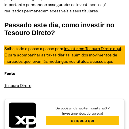
importante permanece assegurado: os investimentos já
realizados permanecem acessíveis a seus titulares.
Passado este dia, como investir no
Tesouro Direto?
Saiba todo o passo a passo para
investir em Tesouro Direto aqui
.
E para acompanhar as
taxas diárias
, além dos movimentos de
mercados que levam às mudanças nos títulos, acesse aqui.
Fonte
Tesouro Direto
Se você ainda não tem conta na XP
Investimentos, abra a sua!
CLIQUE AQUI