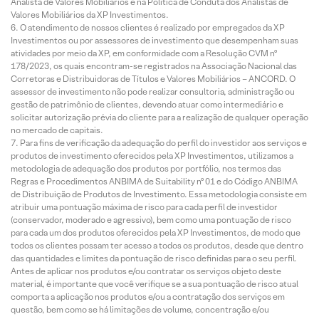
Analista de Valores Mobiliários e na Política de Conduta dos Analistas de
Valores Mobiliários da XP Investimentos.
O atendimento de nossos clientes é realizado por empregados da XP
Investimentos ou por assessores de investimento que desempenham suas
atividades por meio da XP, em conformidade com a Resolução CVM nº
178/2023, os quais encontram-se registrados na Associação Nacional das
Corretoras e Distribuidoras de Títulos e Valores Mobiliários – ANCORD. O
assessor de investimento não pode realizar consultoria, administração ou
gestão de patrimônio de clientes, devendo atuar como intermediário e
solicitar autorização prévia do cliente para a realização de qualquer operação
no mercado de capitais.
Para fins de verificação da adequação do perfil do investidor aos serviços e
produtos de investimento oferecidos pela XP Investimentos, utilizamos a
metodologia de adequação dos produtos por portfólio, nos termos das
Regras e Procedimentos ANBIMA de Suitability nº 01 e do Código ANBIMA
de Distribuição de Produtos de Investimento. Essa metodologia consiste em
atribuir uma pontuação máxima de risco para cada perfil de investidor
(conservador, moderado e agressivo), bem como uma pontuação de risco
para cada um dos produtos oferecidos pela XP Investimentos, de modo que
todos os clientes possam ter acesso a todos os produtos, desde que dentro
das quantidades e limites da pontuação de risco definidas para o seu perfil.
Antes de aplicar nos produtos e/ou contratar os serviços objeto deste
material, é importante que você verifique se a sua pontuação de risco atual
comporta a aplicação nos produtos e/ou a contratação dos serviços em
questão, bem como se há limitações de volume, concentração e/ou