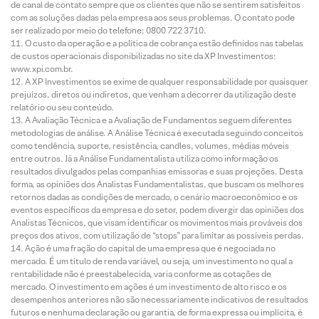
de canal de contato sempre que os clientes que não se sentirem satisfeitos
com as soluções dadas pela empresa aos seus problemas. O contato pode
ser realizado por meio do telefone: 0800 722 3710.
O custo da operação e a política de cobrança estão definidos nas tabelas
de custos operacionais disponibilizadas no site da XP Investimentos:
www.xpi.com.br.
A XP Investimentos se exime de qualquer responsabilidade por quaisquer
prejuízos, diretos ou indiretos, que venham a decorrer da utilização deste
relatório ou seu conteúdo.
A Avaliação Técnica e a Avaliação de Fundamentos seguem diferentes
metodologias de análise. A Análise Técnica é executada seguindo conceitos
como tendência, suporte, resistência, candles, volumes, médias móveis
entre outros. Já a Análise Fundamentalista utiliza como informação os
resultados divulgados pelas companhias emissoras e suas projeções. Desta
forma, as opiniões dos Analistas Fundamentalistas, que buscam os melhores
retornos dadas as condições de mercado, o cenário macroeconômico e os
eventos específicos da empresa e do setor, podem divergir das opiniões dos
Analistas Técnicos, que visam identificar os movimentos mais prováveis dos
preços dos ativos, com utilização de “stops” para limitar as possíveis perdas.
Ação é uma fração do capital de uma empresa que é negociada no
mercado. É um título de renda variável, ou seja, um investimento no qual a
rentabilidade não é preestabelecida, varia conforme as cotações de
mercado. O investimento em ações é um investimento de alto risco e os
desempenhos anteriores não são necessariamente indicativos de resultados
futuros e nenhuma declaração ou garantia, de forma expressa ou implícita, é