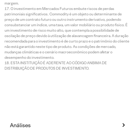
margem.
O investimento em Mercados Futuros embute riscos de perdas
patrimoniais significativos. Commodity é um objeto ou determinante de
preço de um contrato futuro ou outro instrumento derivativo, podendo
consubstanciar um índice, uma taxa, um valor mobiliário ou produto físico. É
um investimento de risco muito alto, que contempla a possibilidade de
oscilação de preço devido à utilização de alavancagem financeira. A duração
recomendada para o investimento é de curto prazo e o patrimônio do cliente
não está garantido neste tipo de produto. As condições de mercado,
mudanças climáticas e o cenário macroeconômico podem afetar o
desempenho do investimento.
ESTA INSTITUIÇÃO É ADERENTE AO CÓDIGO ANBIMA DE
DISTRIBUIÇÃO DE PRODUTOS DE INVESTIMENTO.
Análises