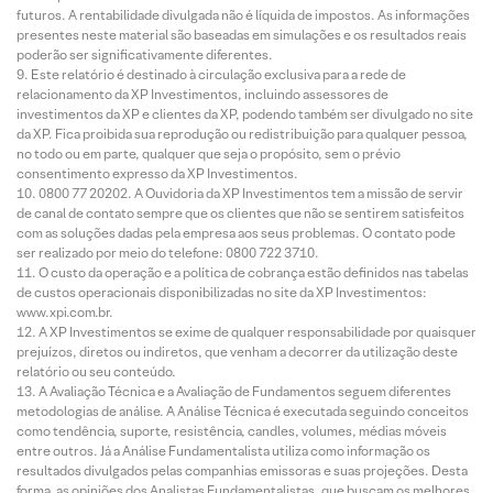
futuros. A rentabilidade divulgada não é líquida de impostos. As informações
presentes neste material são baseadas em simulações e os resultados reais
poderão ser significativamente diferentes.
Este relatório é destinado à circulação exclusiva para a rede de
relacionamento da XP Investimentos, incluindo assessores de
investimentos da XP e clientes da XP, podendo também ser divulgado no site
da XP. Fica proibida sua reprodução ou redistribuição para qualquer pessoa,
no todo ou em parte, qualquer que seja o propósito, sem o prévio
consentimento expresso da XP Investimentos.
0800 77 20202. A Ouvidoria da XP Investimentos tem a missão de servir
de canal de contato sempre que os clientes que não se sentirem satisfeitos
com as soluções dadas pela empresa aos seus problemas. O contato pode
ser realizado por meio do telefone: 0800 722 3710.
O custo da operação e a política de cobrança estão definidos nas tabelas
de custos operacionais disponibilizadas no site da XP Investimentos:
www.xpi.com.br.
A XP Investimentos se exime de qualquer responsabilidade por quaisquer
prejuízos, diretos ou indiretos, que venham a decorrer da utilização deste
relatório ou seu conteúdo.
A Avaliação Técnica e a Avaliação de Fundamentos seguem diferentes
metodologias de análise. A Análise Técnica é executada seguindo conceitos
como tendência, suporte, resistência, candles, volumes, médias móveis
entre outros. Já a Análise Fundamentalista utiliza como informação os
resultados divulgados pelas companhias emissoras e suas projeções. Desta
forma, as opiniões dos Analistas Fundamentalistas, que buscam os melhores