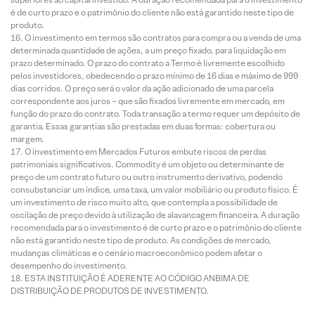
é de curto prazo e o patrimônio do cliente não está garantido neste tipo de
produto.
O investimento em termos são contratos para compra ou a venda de uma
determinada quantidade de ações, a um preço fixado, para liquidação em
prazo determinado. O prazo do contrato a Termo é livremente escolhido
pelos investidores, obedecendo o prazo mínimo de 16 dias e máximo de 999
dias corridos. O preço será o valor da ação adicionado de uma parcela
correspondente aos juros – que são fixados livremente em mercado, em
função do prazo do contrato. Toda transação a termo requer um depósito de
garantia. Essas garantias são prestadas em duas formas: cobertura ou
margem.
O investimento em Mercados Futuros embute riscos de perdas
patrimoniais significativos. Commodity é um objeto ou determinante de
preço de um contrato futuro ou outro instrumento derivativo, podendo
consubstanciar um índice, uma taxa, um valor mobiliário ou produto físico. É
um investimento de risco muito alto, que contempla a possibilidade de
oscilação de preço devido à utilização de alavancagem financeira. A duração
recomendada para o investimento é de curto prazo e o patrimônio do cliente
não está garantido neste tipo de produto. As condições de mercado,
mudanças climáticas e o cenário macroeconômico podem afetar o
desempenho do investimento.
ESTA INSTITUIÇÃO É ADERENTE AO CÓDIGO ANBIMA DE
DISTRIBUIÇÃO DE PRODUTOS DE INVESTIMENTO.