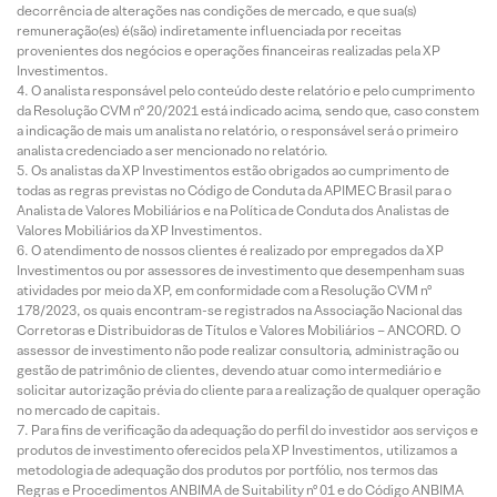
decorrência de alterações nas condições de mercado, e que sua(s)
remuneração(es) é(são) indiretamente influenciada por receitas
provenientes dos negócios e operações financeiras realizadas pela XP
Investimentos.
O analista responsável pelo conteúdo deste relatório e pelo cumprimento
da Resolução CVM nº 20/2021 está indicado acima, sendo que, caso constem
a indicação de mais um analista no relatório, o responsável será o primeiro
analista credenciado a ser mencionado no relatório.
Os analistas da XP Investimentos estão obrigados ao cumprimento de
todas as regras previstas no Código de Conduta da APIMEC Brasil para o
Analista de Valores Mobiliários e na Política de Conduta dos Analistas de
Valores Mobiliários da XP Investimentos.
O atendimento de nossos clientes é realizado por empregados da XP
Investimentos ou por assessores de investimento que desempenham suas
atividades por meio da XP, em conformidade com a Resolução CVM nº
178/2023, os quais encontram-se registrados na Associação Nacional das
Corretoras e Distribuidoras de Títulos e Valores Mobiliários – ANCORD. O
assessor de investimento não pode realizar consultoria, administração ou
gestão de patrimônio de clientes, devendo atuar como intermediário e
solicitar autorização prévia do cliente para a realização de qualquer operação
no mercado de capitais.
Para fins de verificação da adequação do perfil do investidor aos serviços e
produtos de investimento oferecidos pela XP Investimentos, utilizamos a
metodologia de adequação dos produtos por portfólio, nos termos das
Regras e Procedimentos ANBIMA de Suitability nº 01 e do Código ANBIMA