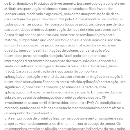
de Distribuição de Produtos de Investimento. Essa metodologia consiste em
atribuir uma pontuação máxima de risco para cada perfil de investidor
(conservador, moderado e agressivo), bem como uma pontuação de risco
para cada um dos produtos oferecidos pela XP Investimentos, de modo que
todos os clientes possam ter acesso a todos os produtos, desde que dentro
das quantidades e limites da pontuação de risco definidas para o seu perfil.
Antes de aplicar nos produtos e/ou contratar os serviços objeto deste
material, é importante que você verifique se a sua pontuação de risco atual
comporta a aplicação nos produtos e/ou a contratação dos serviços em
questão, bem como se há limitações de volume, concentração e/ou
quantidade para a aplicação desejada. Você pode consultar essas
informações diretamente no momento da transmissão da sua ordem ou,
ainda, consultando o risco geral da sua carteira na tela de carteira (Visão
Risco). Caso a sua pontuação de risco atual não comporte a
aplicação/contratação pretendida, ou caso existam limitações em relação à
quantidade e/ou volume financeiro para a referida aplicação/contratação, isto
significa que, com base na composição atual da sua carteira, esta
aplicação/contratação não está adequada ao seu perfil. Em caso de dúvidas
sobre o processo de adequação dos produtos oferecidos pela XP
Investimentos ao seu perfil de investidor, consulte o FAQ. As condições de
mercado, mudanças climáticas e o cenário macroeconômico podem afetar o
desempenho do investimento.
A rentabilidade de produtos financeiros pode apresentar variações e seu
preço ou valor pode aumentar ou diminuir num curto espaço de tempo. Os
desempenhos anteriores não são necessariamente indicativos de resultados