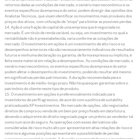
retornos dadas as condições de mercado, o cenário macroeconômico e os
eventos específicos da empresa e do setor, podem divergir das opiniões dos
Analistas Técnicos, que visam identificar os movimentos mais prováveis dos
preços dos ativos, com utilização de “stops” para limitar as possíveis perdas.
Ação é uma fração do capital de uma empresa que é negociada no
mercado. É um título de renda variável, ou seja, um investimento no qual a
rentabilidade não é preestabelecida, varia conforme as cotações de
mercado. O investimento em ações é um investimento de alto risco e os
desempenhos anteriores não são necessariamente indicativos de resultados
futuros e nenhuma declaração ou garantia, de forma expressa ou implícita, é
feita neste material em relação a desempenhos. As condições de mercado, o
cenário macroeconômico, os eventos específicos da empresa e do setor
podem afetar o desempenho do investimento, podendo resultar até mesmo
em significativas perdas patrimoniais. A duração recomendada para o
investimento é de médio-longo prazo. Não há quaisquer garantias sobre o
patrimônio do cliente neste tipo de produto.
O investimento em opções é preferencialmente indicado para
investidores de perfil agressivo, de acordo com a política de suitability
praticada pela XP Investimentos. No mercado de opções, são negociados
direitos de compra ou venda de um bem por preço fixado em data futura,
devendo o adquirente do direito negociado pagar um prêmio ao vendedor tal
como num acordo seguro. As operações com esses derivativos são
consideradas de risco muito alto por apresentarem altas relações de risco e
retorno e algumas posições apresentarem a possibilidade de perdas
superiores ao capital investido. A duração recomendada para o investimento