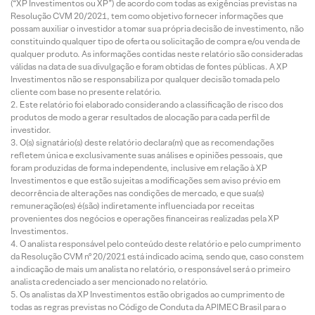
(“XP Investimentos ou XP”) de acordo com todas as exigências previstas na
Resolução CVM 20/2021, tem como objetivo fornecer informações que
possam auxiliar o investidor a tomar sua própria decisão de investimento, não
constituindo qualquer tipo de oferta ou solicitação de compra e/ou venda de
qualquer produto. As informações contidas neste relatório são consideradas
válidas na data de sua divulgação e foram obtidas de fontes públicas. A XP
Investimentos não se responsabiliza por qualquer decisão tomada pelo
cliente com base no presente relatório.
Este relatório foi elaborado considerando a classificação de risco dos
produtos de modo a gerar resultados de alocação para cada perfil de
investidor.
O(s) signatário(s) deste relatório declara(m) que as recomendações
refletem única e exclusivamente suas análises e opiniões pessoais, que
foram produzidas de forma independente, inclusive em relação à XP
Investimentos e que estão sujeitas a modificações sem aviso prévio em
decorrência de alterações nas condições de mercado, e que sua(s)
remuneração(es) é(são) indiretamente influenciada por receitas
provenientes dos negócios e operações financeiras realizadas pela XP
Investimentos.
O analista responsável pelo conteúdo deste relatório e pelo cumprimento
da Resolução CVM nº 20/2021 está indicado acima, sendo que, caso constem
a indicação de mais um analista no relatório, o responsável será o primeiro
analista credenciado a ser mencionado no relatório.
Os analistas da XP Investimentos estão obrigados ao cumprimento de
todas as regras previstas no Código de Conduta da APIMEC Brasil para o