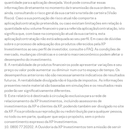
quantidade para a aplicação desejada. Você pode consultar essas
informações diretamente no momento da transmissão da sua ordem ou,
ainda, consultando o risco geral da sua carteira na tela de carteira (Visão
Risco). Caso a sua pontuação de risco atual não comporte a
aplicação/contratação pretendida, ou caso existam limitações em relação à
quantidade e/ou volume financeiro para a referida aplicação/contratação, isto
significa que, com base na composição atual da sua carteira, esta
aplicação/contratação não está adequada ao seu perfil. Em caso de dúvidas
sobre o processo de adequação dos produtos oferecidos pela XP
Investimentos ao seu perfil de investidor, consulte o FAQ. As condições de
mercado, mudanças climáticas e o cenário macroeconômico podem afetar o
desempenho do investimento.
A rentabilidade de produtos financeiros pode apresentar variações e seu
preço ou valor pode aumentar ou diminuir num curto espaço de tempo. Os
desempenhos anteriores não são necessariamente indicativos de resultados
futuros. A rentabilidade divulgada não é líquida de impostos. As informações
presentes neste material são baseadas em simulações e os resultados reais
poderão ser significativamente diferentes.
Este relatório é destinado à circulação exclusiva para a rede de
relacionamento da XP Investimentos, incluindo assessores de
investimentos da XP e clientes da XP, podendo também ser divulgado no site
da XP. Fica proibida sua reprodução ou redistribuição para qualquer pessoa,
no todo ou em parte, qualquer que seja o propósito, sem o prévio
consentimento expresso da XP Investimentos.
0800 77 20202. A Ouvidoria da XP Investimentos tem a missão de servir