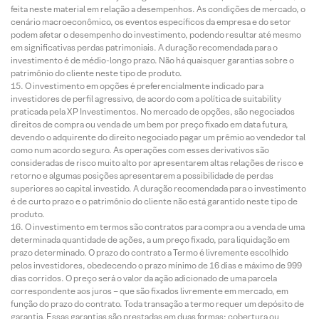
feita neste material em relação a desempenhos. As condições de mercado, o
cenário macroeconômico, os eventos específicos da empresa e do setor
podem afetar o desempenho do investimento, podendo resultar até mesmo
em significativas perdas patrimoniais. A duração recomendada para o
investimento é de médio-longo prazo. Não há quaisquer garantias sobre o
patrimônio do cliente neste tipo de produto.
O investimento em opções é preferencialmente indicado para
investidores de perfil agressivo, de acordo com a política de suitability
praticada pela XP Investimentos. No mercado de opções, são negociados
direitos de compra ou venda de um bem por preço fixado em data futura,
devendo o adquirente do direito negociado pagar um prêmio ao vendedor tal
como num acordo seguro. As operações com esses derivativos são
consideradas de risco muito alto por apresentarem altas relações de risco e
retorno e algumas posições apresentarem a possibilidade de perdas
superiores ao capital investido. A duração recomendada para o investimento
é de curto prazo e o patrimônio do cliente não está garantido neste tipo de
produto.
O investimento em termos são contratos para compra ou a venda de uma
determinada quantidade de ações, a um preço fixado, para liquidação em
prazo determinado. O prazo do contrato a Termo é livremente escolhido
pelos investidores, obedecendo o prazo mínimo de 16 dias e máximo de 999
dias corridos. O preço será o valor da ação adicionado de uma parcela
correspondente aos juros – que são fixados livremente em mercado, em
função do prazo do contrato. Toda transação a termo requer um depósito de
garantia. Essas garantias são prestadas em duas formas: cobertura ou