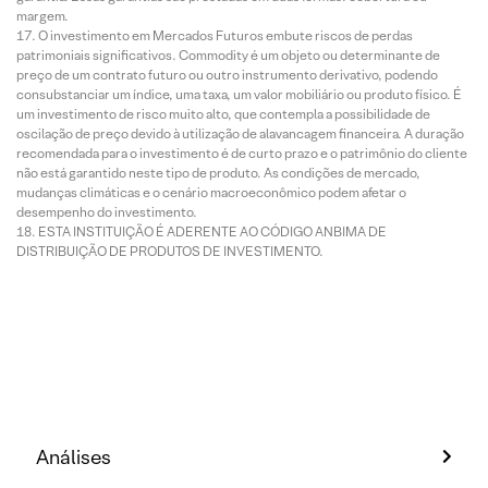
margem.
O investimento em Mercados Futuros embute riscos de perdas
patrimoniais significativos. Commodity é um objeto ou determinante de
preço de um contrato futuro ou outro instrumento derivativo, podendo
consubstanciar um índice, uma taxa, um valor mobiliário ou produto físico. É
um investimento de risco muito alto, que contempla a possibilidade de
oscilação de preço devido à utilização de alavancagem financeira. A duração
recomendada para o investimento é de curto prazo e o patrimônio do cliente
não está garantido neste tipo de produto. As condições de mercado,
mudanças climáticas e o cenário macroeconômico podem afetar o
desempenho do investimento.
ESTA INSTITUIÇÃO É ADERENTE AO CÓDIGO ANBIMA DE
DISTRIBUIÇÃO DE PRODUTOS DE INVESTIMENTO.
Análises