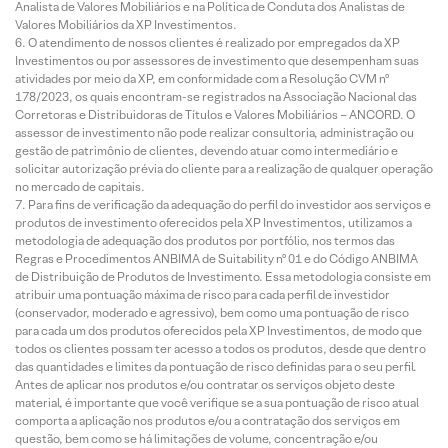
Analista de Valores Mobiliários e na Política de Conduta dos Analistas de
Valores Mobiliários da XP Investimentos.
O atendimento de nossos clientes é realizado por empregados da XP
Investimentos ou por assessores de investimento que desempenham suas
atividades por meio da XP, em conformidade com a Resolução CVM nº
178/2023, os quais encontram-se registrados na Associação Nacional das
Corretoras e Distribuidoras de Títulos e Valores Mobiliários – ANCORD. O
assessor de investimento não pode realizar consultoria, administração ou
gestão de patrimônio de clientes, devendo atuar como intermediário e
solicitar autorização prévia do cliente para a realização de qualquer operação
no mercado de capitais.
Para fins de verificação da adequação do perfil do investidor aos serviços e
produtos de investimento oferecidos pela XP Investimentos, utilizamos a
metodologia de adequação dos produtos por portfólio, nos termos das
Regras e Procedimentos ANBIMA de Suitability nº 01 e do Código ANBIMA
de Distribuição de Produtos de Investimento. Essa metodologia consiste em
atribuir uma pontuação máxima de risco para cada perfil de investidor
(conservador, moderado e agressivo), bem como uma pontuação de risco
para cada um dos produtos oferecidos pela XP Investimentos, de modo que
todos os clientes possam ter acesso a todos os produtos, desde que dentro
das quantidades e limites da pontuação de risco definidas para o seu perfil.
Antes de aplicar nos produtos e/ou contratar os serviços objeto deste
material, é importante que você verifique se a sua pontuação de risco atual
comporta a aplicação nos produtos e/ou a contratação dos serviços em
questão, bem como se há limitações de volume, concentração e/ou