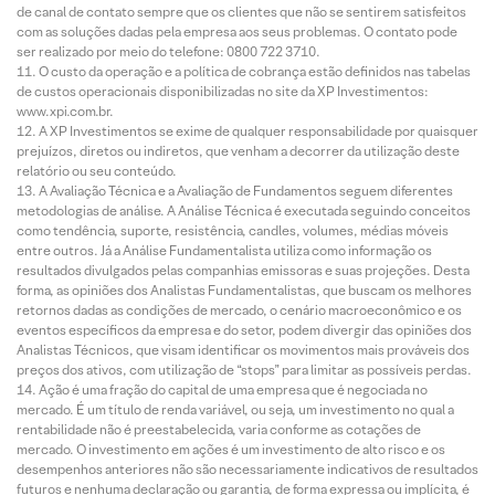
de canal de contato sempre que os clientes que não se sentirem satisfeitos
com as soluções dadas pela empresa aos seus problemas. O contato pode
ser realizado por meio do telefone: 0800 722 3710.
O custo da operação e a política de cobrança estão definidos nas tabelas
de custos operacionais disponibilizadas no site da XP Investimentos:
www.xpi.com.br.
A XP Investimentos se exime de qualquer responsabilidade por quaisquer
prejuízos, diretos ou indiretos, que venham a decorrer da utilização deste
relatório ou seu conteúdo.
A Avaliação Técnica e a Avaliação de Fundamentos seguem diferentes
metodologias de análise. A Análise Técnica é executada seguindo conceitos
como tendência, suporte, resistência, candles, volumes, médias móveis
entre outros. Já a Análise Fundamentalista utiliza como informação os
resultados divulgados pelas companhias emissoras e suas projeções. Desta
forma, as opiniões dos Analistas Fundamentalistas, que buscam os melhores
retornos dadas as condições de mercado, o cenário macroeconômico e os
eventos específicos da empresa e do setor, podem divergir das opiniões dos
Analistas Técnicos, que visam identificar os movimentos mais prováveis dos
preços dos ativos, com utilização de “stops” para limitar as possíveis perdas.
Ação é uma fração do capital de uma empresa que é negociada no
mercado. É um título de renda variável, ou seja, um investimento no qual a
rentabilidade não é preestabelecida, varia conforme as cotações de
mercado. O investimento em ações é um investimento de alto risco e os
desempenhos anteriores não são necessariamente indicativos de resultados
futuros e nenhuma declaração ou garantia, de forma expressa ou implícita, é