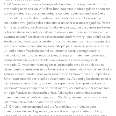
A Avaliação Técnica e a Avaliação de Fundamentos seguem diferentes
metodologias de análise. A Análise Técnica é executada seguindo conceitos
como tendência, suporte, resistência, candles, volumes, médias móveis
entre outros. Já a Análise Fundamentalista utiliza como informação os
resultados divulgados pelas companhias emissoras e suas projeções. Desta
forma, as opiniões dos Analistas Fundamentalistas, que buscam os melhores
retornos dadas as condições de mercado, o cenário macroeconômico e os
eventos específicos da empresa e do setor, podem divergir das opiniões dos
Analistas Técnicos, que visam identificar os movimentos mais prováveis dos
preços dos ativos, com utilização de “stops” para limitar as possíveis perdas.
Ação é uma fração do capital de uma empresa que é negociada no
mercado. É um título de renda variável, ou seja, um investimento no qual a
rentabilidade não é preestabelecida, varia conforme as cotações de
mercado. O investimento em ações é um investimento de alto risco e os
desempenhos anteriores não são necessariamente indicativos de resultados
futuros e nenhuma declaração ou garantia, de forma expressa ou implícita, é
feita neste material em relação a desempenhos. As condições de mercado, o
cenário macroeconômico, os eventos específicos da empresa e do setor
podem afetar o desempenho do investimento, podendo resultar até mesmo
em significativas perdas patrimoniais. A duração recomendada para o
investimento é de médio-longo prazo. Não há quaisquer garantias sobre o
patrimônio do cliente neste tipo de produto.
O investimento em opções é preferencialmente indicado para
investidores de perfil agressivo, de acordo com a política de suitability
praticada pela XP Investimentos. No mercado de opções, são negociados