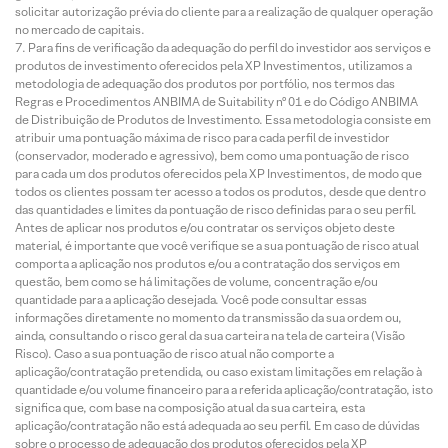
solicitar autorização prévia do cliente para a realização de qualquer operação
no mercado de capitais.
Para fins de verificação da adequação do perfil do investidor aos serviços e
produtos de investimento oferecidos pela XP Investimentos, utilizamos a
metodologia de adequação dos produtos por portfólio, nos termos das
Regras e Procedimentos ANBIMA de Suitability nº 01 e do Código ANBIMA
de Distribuição de Produtos de Investimento. Essa metodologia consiste em
atribuir uma pontuação máxima de risco para cada perfil de investidor
(conservador, moderado e agressivo), bem como uma pontuação de risco
para cada um dos produtos oferecidos pela XP Investimentos, de modo que
todos os clientes possam ter acesso a todos os produtos, desde que dentro
das quantidades e limites da pontuação de risco definidas para o seu perfil.
Antes de aplicar nos produtos e/ou contratar os serviços objeto deste
material, é importante que você verifique se a sua pontuação de risco atual
comporta a aplicação nos produtos e/ou a contratação dos serviços em
questão, bem como se há limitações de volume, concentração e/ou
quantidade para a aplicação desejada. Você pode consultar essas
informações diretamente no momento da transmissão da sua ordem ou,
ainda, consultando o risco geral da sua carteira na tela de carteira (Visão
Risco). Caso a sua pontuação de risco atual não comporte a
aplicação/contratação pretendida, ou caso existam limitações em relação à
quantidade e/ou volume financeiro para a referida aplicação/contratação, isto
significa que, com base na composição atual da sua carteira, esta
aplicação/contratação não está adequada ao seu perfil. Em caso de dúvidas
sobre o processo de adequação dos produtos oferecidos pela XP