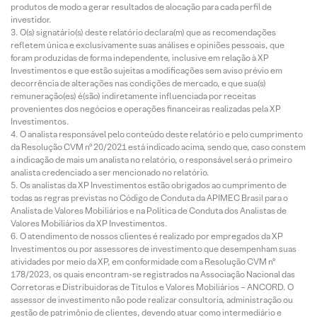
produtos de modo a gerar resultados de alocação para cada perfil de
investidor.
O(s) signatário(s) deste relatório declara(m) que as recomendações
refletem única e exclusivamente suas análises e opiniões pessoais, que
foram produzidas de forma independente, inclusive em relação à XP
Investimentos e que estão sujeitas a modificações sem aviso prévio em
decorrência de alterações nas condições de mercado, e que sua(s)
remuneração(es) é(são) indiretamente influenciada por receitas
provenientes dos negócios e operações financeiras realizadas pela XP
Investimentos.
O analista responsável pelo conteúdo deste relatório e pelo cumprimento
da Resolução CVM nº 20/2021 está indicado acima, sendo que, caso constem
a indicação de mais um analista no relatório, o responsável será o primeiro
analista credenciado a ser mencionado no relatório.
Os analistas da XP Investimentos estão obrigados ao cumprimento de
todas as regras previstas no Código de Conduta da APIMEC Brasil para o
Analista de Valores Mobiliários e na Política de Conduta dos Analistas de
Valores Mobiliários da XP Investimentos.
O atendimento de nossos clientes é realizado por empregados da XP
Investimentos ou por assessores de investimento que desempenham suas
atividades por meio da XP, em conformidade com a Resolução CVM nº
178/2023, os quais encontram-se registrados na Associação Nacional das
Corretoras e Distribuidoras de Títulos e Valores Mobiliários – ANCORD. O
assessor de investimento não pode realizar consultoria, administração ou
gestão de patrimônio de clientes, devendo atuar como intermediário e