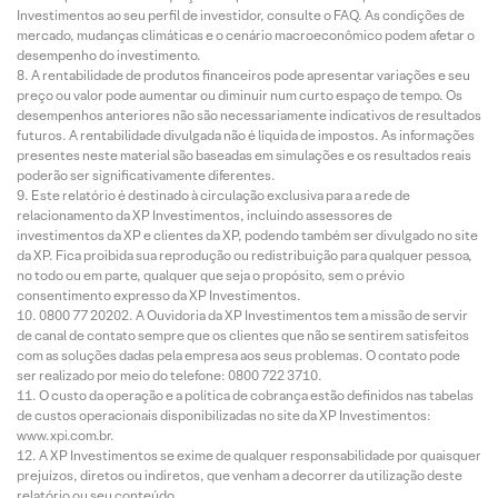
Investimentos ao seu perfil de investidor, consulte o FAQ. As condições de
mercado, mudanças climáticas e o cenário macroeconômico podem afetar o
desempenho do investimento.
A rentabilidade de produtos financeiros pode apresentar variações e seu
preço ou valor pode aumentar ou diminuir num curto espaço de tempo. Os
desempenhos anteriores não são necessariamente indicativos de resultados
futuros. A rentabilidade divulgada não é líquida de impostos. As informações
presentes neste material são baseadas em simulações e os resultados reais
poderão ser significativamente diferentes.
Este relatório é destinado à circulação exclusiva para a rede de
relacionamento da XP Investimentos, incluindo assessores de
investimentos da XP e clientes da XP, podendo também ser divulgado no site
da XP. Fica proibida sua reprodução ou redistribuição para qualquer pessoa,
no todo ou em parte, qualquer que seja o propósito, sem o prévio
consentimento expresso da XP Investimentos.
0800 77 20202. A Ouvidoria da XP Investimentos tem a missão de servir
de canal de contato sempre que os clientes que não se sentirem satisfeitos
com as soluções dadas pela empresa aos seus problemas. O contato pode
ser realizado por meio do telefone: 0800 722 3710.
O custo da operação e a política de cobrança estão definidos nas tabelas
de custos operacionais disponibilizadas no site da XP Investimentos:
www.xpi.com.br.
A XP Investimentos se exime de qualquer responsabilidade por quaisquer
prejuízos, diretos ou indiretos, que venham a decorrer da utilização deste
relatório ou seu conteúdo.