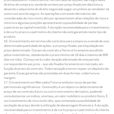
direitos de compra ou venda de um bem por preço fixado em data futura,
devendo o adquirente do direito negociado pagar um prêmio ao vendedor tal
como num acordo seguro. As operações com esses derivativos são
consideradas de risco muito alto por apresentarem altas relações de risco e
retorno e algumas posições apresentarem a possibilidade de perdas
superiores ao capital investido. A duração recomendada para o investimento
é de curto prazo e o patrimônio do cliente não está garantido neste tipo de
produto.
O investimento em termos são contratos para compra ou a venda de uma
determinada quantidade de ações, a um preço fixado, para liquidação em
prazo determinado. O prazo do contrato a Termo é livremente escolhido
pelos investidores, obedecendo o prazo mínimo de 16 dias e máximo de 999
dias corridos. O preço será o valor da ação adicionado de uma parcela
correspondente aos juros – que são fixados livremente em mercado, em
função do prazo do contrato. Toda transação a termo requer um depósito de
garantia. Essas garantias são prestadas em duas formas: cobertura ou
margem.
O investimento em Mercados Futuros embute riscos de perdas
patrimoniais significativos. Commodity é um objeto ou determinante de
preço de um contrato futuro ou outro instrumento derivativo, podendo
consubstanciar um índice, uma taxa, um valor mobiliário ou produto físico. É
um investimento de risco muito alto, que contempla a possibilidade de
oscilação de preço devido à utilização de alavancagem financeira. A duração
recomendada para o investimento é de curto prazo e o patrimônio do cliente