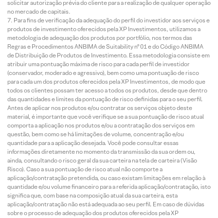
solicitar autorização prévia do cliente para a realização de qualquer operação
no mercado de capitais.
Para fins de verificação da adequação do perfil do investidor aos serviços e
produtos de investimento oferecidos pela XP Investimentos, utilizamos a
metodologia de adequação dos produtos por portfólio, nos termos das
Regras e Procedimentos ANBIMA de Suitability nº 01 e do Código ANBIMA
de Distribuição de Produtos de Investimento. Essa metodologia consiste em
atribuir uma pontuação máxima de risco para cada perfil de investidor
(conservador, moderado e agressivo), bem como uma pontuação de risco
para cada um dos produtos oferecidos pela XP Investimentos, de modo que
todos os clientes possam ter acesso a todos os produtos, desde que dentro
das quantidades e limites da pontuação de risco definidas para o seu perfil.
Antes de aplicar nos produtos e/ou contratar os serviços objeto deste
material, é importante que você verifique se a sua pontuação de risco atual
comporta a aplicação nos produtos e/ou a contratação dos serviços em
questão, bem como se há limitações de volume, concentração e/ou
quantidade para a aplicação desejada. Você pode consultar essas
informações diretamente no momento da transmissão da sua ordem ou,
ainda, consultando o risco geral da sua carteira na tela de carteira (Visão
Risco). Caso a sua pontuação de risco atual não comporte a
aplicação/contratação pretendida, ou caso existam limitações em relação à
quantidade e/ou volume financeiro para a referida aplicação/contratação, isto
significa que, com base na composição atual da sua carteira, esta
aplicação/contratação não está adequada ao seu perfil. Em caso de dúvidas
sobre o processo de adequação dos produtos oferecidos pela XP