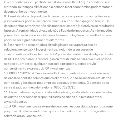
Investimentos ao seu perfil de investidor, consulte o FAQ. As condições de
mercado, mudanças climáticas e o cenário macroeconômico podem afetar o
desempenho do investimento.
A rentabilidade de produtos financeiros pode apresentar variações e seu
preço ou valor pode aumentar ou diminuir num curto espaço de tempo. Os
desempenhos anteriores não são necessariamente indicativos de resultados
futuros. A rentabilidade divulgada não é líquida de impostos. As informações
presentes neste material são baseadas em simulações e os resultados reais
poderão ser significativamente diferentes.
Este relatório é destinado à circulação exclusiva para a rede de
relacionamento da XP Investimentos, incluindo assessores de
investimentos da XP e clientes da XP, podendo também ser divulgado no site
da XP. Fica proibida sua reprodução ou redistribuição para qualquer pessoa,
no todo ou em parte, qualquer que seja o propósito, sem o prévio
consentimento expresso da XP Investimentos.
0800 77 20202. A Ouvidoria da XP Investimentos tem a missão de servir
de canal de contato sempre que os clientes que não se sentirem satisfeitos
com as soluções dadas pela empresa aos seus problemas. O contato pode
ser realizado por meio do telefone: 0800 722 3710.
O custo da operação e a política de cobrança estão definidos nas tabelas
de custos operacionais disponibilizadas no site da XP Investimentos:
www.xpi.com.br.
A XP Investimentos se exime de qualquer responsabilidade por quaisquer
prejuízos, diretos ou indiretos, que venham a decorrer da utilização deste
relatório ou seu conteúdo.