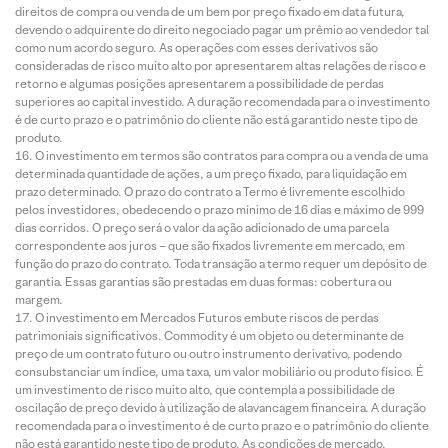
direitos de compra ou venda de um bem por preço fixado em data futura,
devendo o adquirente do direito negociado pagar um prêmio ao vendedor tal
como num acordo seguro. As operações com esses derivativos são
consideradas de risco muito alto por apresentarem altas relações de risco e
retorno e algumas posições apresentarem a possibilidade de perdas
superiores ao capital investido. A duração recomendada para o investimento
é de curto prazo e o patrimônio do cliente não está garantido neste tipo de
produto.
O investimento em termos são contratos para compra ou a venda de uma
determinada quantidade de ações, a um preço fixado, para liquidação em
prazo determinado. O prazo do contrato a Termo é livremente escolhido
pelos investidores, obedecendo o prazo mínimo de 16 dias e máximo de 999
dias corridos. O preço será o valor da ação adicionado de uma parcela
correspondente aos juros – que são fixados livremente em mercado, em
função do prazo do contrato. Toda transação a termo requer um depósito de
garantia. Essas garantias são prestadas em duas formas: cobertura ou
margem.
O investimento em Mercados Futuros embute riscos de perdas
patrimoniais significativos. Commodity é um objeto ou determinante de
preço de um contrato futuro ou outro instrumento derivativo, podendo
consubstanciar um índice, uma taxa, um valor mobiliário ou produto físico. É
um investimento de risco muito alto, que contempla a possibilidade de
oscilação de preço devido à utilização de alavancagem financeira. A duração
recomendada para o investimento é de curto prazo e o patrimônio do cliente
não está garantido neste tipo de produto. As condições de mercado,