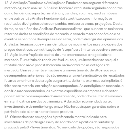
A Avaliação Técnica e a Avaliação de Fundamentos seguem diferentes
metodologias de análise. A Análise Técnica é executada seguindo conceitos
como tendência, suporte, resistência, candles, volumes, médias móveis
entre outros. Já a Análise Fundamentalista utiliza como informação os
resultados divulgados pelas companhias emissoras e suas projeções. Desta
forma, as opiniões dos Analistas Fundamentalistas, que buscam os melhores
retornos dadas as condições de mercado, o cenário macroeconômico e os
eventos específicos da empresa e do setor, podem divergir das opiniões dos
Analistas Técnicos, que visam identificar os movimentos mais prováveis dos
preços dos ativos, com utilização de “stops” para limitar as possíveis perdas.
Ação é uma fração do capital de uma empresa que é negociada no
mercado. É um título de renda variável, ou seja, um investimento no qual a
rentabilidade não é preestabelecida, varia conforme as cotações de
mercado. O investimento em ações é um investimento de alto risco e os
desempenhos anteriores não são necessariamente indicativos de resultados
futuros e nenhuma declaração ou garantia, de forma expressa ou implícita, é
feita neste material em relação a desempenhos. As condições de mercado, o
cenário macroeconômico, os eventos específicos da empresa e do setor
podem afetar o desempenho do investimento, podendo resultar até mesmo
em significativas perdas patrimoniais. A duração recomendada para o
investimento é de médio-longo prazo. Não há quaisquer garantias sobre o
patrimônio do cliente neste tipo de produto.
O investimento em opções é preferencialmente indicado para
investidores de perfil agressivo, de acordo com a política de suitability
praticada pela XP Investimentos. No mercado de opções, são negociados