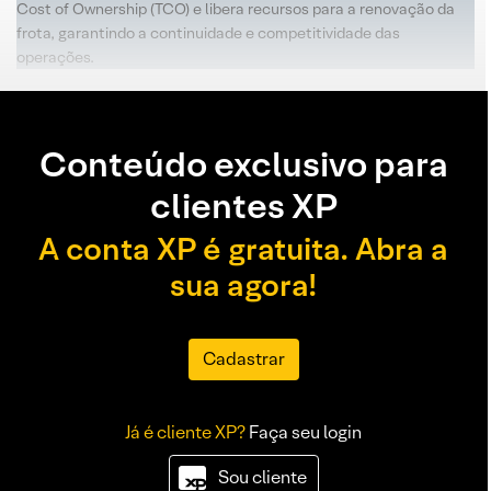
Cost of Ownership (TCO) e libera recursos para a renovação da
frota, garantindo a continuidade e competitividade das
operações.
Conteúdo exclusivo para
clientes XP
A conta XP é gratuita. Abra a
sua agora!
Cadastrar
Já é cliente XP?
Faça seu login
Sou cliente