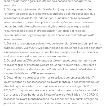
produtos de modo a gerar resultados de alocação para cada perfil de
investidor.
O(s) signatário(s) deste relatório declara(m) que as recomendações
refletem única e exclusivamente suas análises e opiniões pessoais, que
foram produzidas de forma independente, inclusive em relação à XP
Investimentos e que estão sujeitas a modificações sem aviso prévio em
decorrência de alterações nas condições de mercado, e que sua(s)
remuneração(es) é(são) indiretamente influenciada por receitas
provenientes dos negócios e operações financeiras realizadas pela XP
Investimentos.
O analista responsável pelo conteúdo deste relatório e pelo cumprimento
da Resolução CVM nº 20/2021 está indicado acima, sendo que, caso constem
a indicação de mais um analista no relatório, o responsável será o primeiro
analista credenciado a ser mencionado no relatório.
Os analistas da XP Investimentos estão obrigados ao cumprimento de
todas as regras previstas no Código de Conduta da APIMEC Brasil para o
Analista de Valores Mobiliários e na Política de Conduta dos Analistas de
Valores Mobiliários da XP Investimentos.
O atendimento de nossos clientes é realizado por empregados da XP
Investimentos ou por assessores de investimento que desempenham suas
atividades por meio da XP, em conformidade com a Resolução CVM nº
178/2023, os quais encontram-se registrados na Associação Nacional das
Corretoras e Distribuidoras de Títulos e Valores Mobiliários – ANCORD. O
assessor de investimento não pode realizar consultoria, administração ou
gestão de patrimônio de clientes, devendo atuar como intermediário e