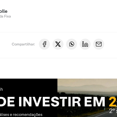
olle
a Fixa
Compartilhar: