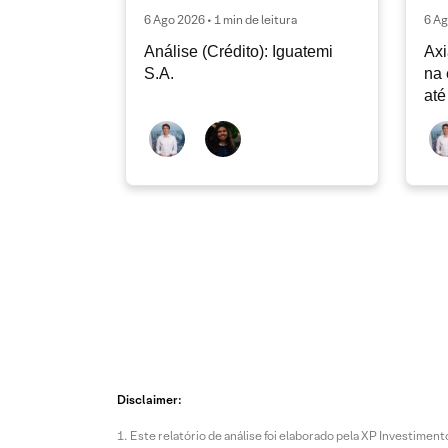
6 Ago 2026 • 1 min de leitura
6 Ag
Análise (Crédito): Iguatemi
Axi
S.A.
na 
até
Disclaimer:
Este relatório de análise foi elaborado pela XP Investim