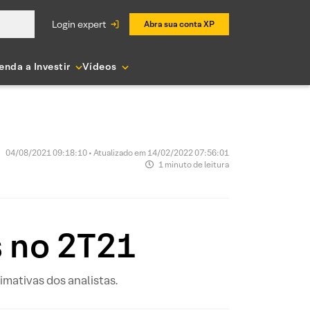
login expert
Abra sua conta XP
enda a Investir
Vídeos
04/08/2021 09:18:10 • Atualizado em 14/02/2022 07:56:01
1 minuto de leitura
s no 2T21
imativas dos analistas.