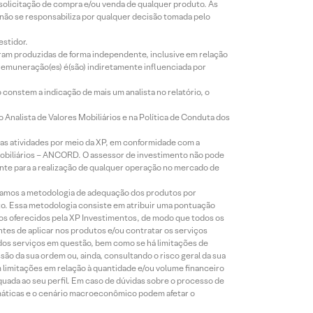
 solicitação de compra e/ou venda de qualquer produto. As
 não se responsabiliza por qualquer decisão tomada pelo
estidor.
foram produzidas de forma independente, inclusive em relação
 remuneração(es) é(são) indiretamente influenciada por
constem a indicação de mais um analista no relatório, o
Analista de Valores Mobiliários e na Política de Conduta dos
s atividades por meio da XP, em conformidade com a
Mobiliários – ANCORD. O assessor de investimento não pode
iente para a realização de qualquer operação no mercado de
lizamos a metodologia de adequação dos produtos por
to. Essa metodologia consiste em atribuir uma pontuação
tos oferecidos pela XP Investimentos, de modo que todos os
ntes de aplicar nos produtos e/ou contratar os serviços
 dos serviços em questão, bem como se há limitações de
o da sua ordem ou, ainda, consultando o risco geral da sua
m limitações em relação à quantidade e/ou volume financeiro
equada ao seu perfil. Em caso de dúvidas sobre o processo de
imáticas e o cenário macroeconômico podem afetar o