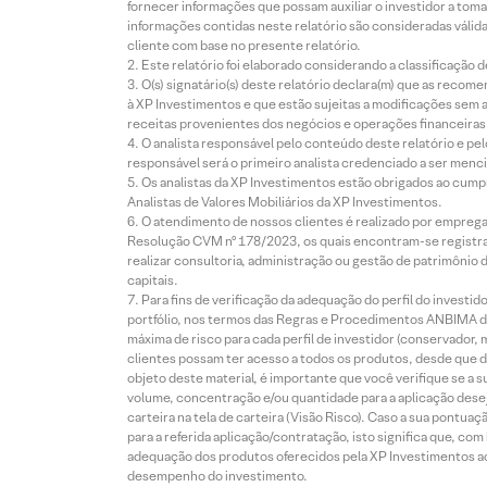
fornecer informações que possam auxiliar o investidor a toma
informações contidas neste relatório são consideradas válida
cliente com base no presente relatório.
Este relatório foi elaborado considerando a classificação d
O(s) signatário(s) deste relatório declara(m) que as reco
à XP Investimentos e que estão sujeitas a modificações sem 
receitas provenientes dos negócios e operações financeiras 
O analista responsável pelo conteúdo deste relatório e pe
responsável será o primeiro analista credenciado a ser menci
Os analistas da XP Investimentos estão obrigados ao cumpr
Analistas de Valores Mobiliários da XP Investimentos.
O atendimento de nossos clientes é realizado por empreg
Resolução CVM nº 178/2023, os quais encontram-se registrad
realizar consultoria, administração ou gestão de patrimônio 
capitais.
Para fins de verificação da adequação do perfil do invest
portfólio, nos termos das Regras e Procedimentos ANBIMA de
máxima de risco para cada perfil de investidor (conservado
clientes possam ter acesso a todos os produtos, desde que de
objeto deste material, é importante que você verifique se a
volume, concentração e/ou quantidade para a aplicação dese
carteira na tela de carteira (Visão Risco). Caso a sua pontu
para a referida aplicação/contratação, isto significa que, co
adequação dos produtos oferecidos pela XP Investimentos ao
desempenho do investimento.