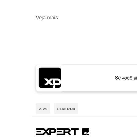
Veja mais
Se você a
2T21
REDE D'OR