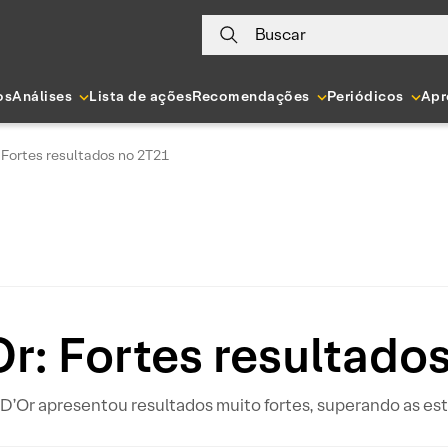
Buscar
os
Análises
Lista de ações
Recomendações
Periódicos
Apr
 Fortes resultados no 2T21
r: Fortes resultado
D’Or apresentou resultados muito fortes, superando as est