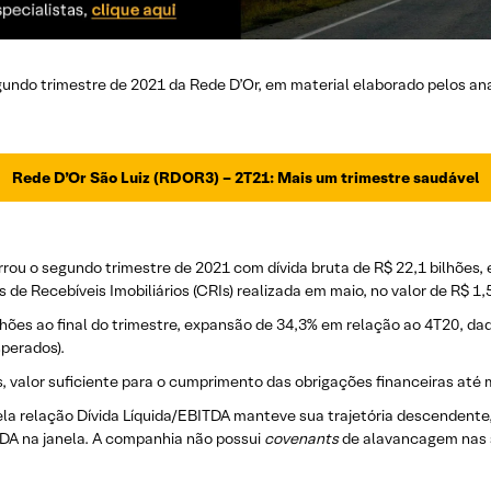
gundo trimestre de 2021 da Rede D’Or, em material elaborado pelos ana
Rede D’Or São Luiz (RDOR3) – 2T21: Mais um trimestre saudável
rou o segundo trimestre de 2021 com dívida bruta de R$ 22,1 bilhões,
de Recebíveis Imobiliários (CRIs) realizada em maio, no valor de R$ 1
ilhões ao final do trimestre, expansão de 34,3% em relação ao 4T20, da
perados).
es, valor suficiente para o cumprimento das obrigações financeiras até
a relação Dívida Líquida/EBITDA manteve sua trajetória descendente, 
DA na janela. A companhia não possui
covenants
de alavancagem nas 