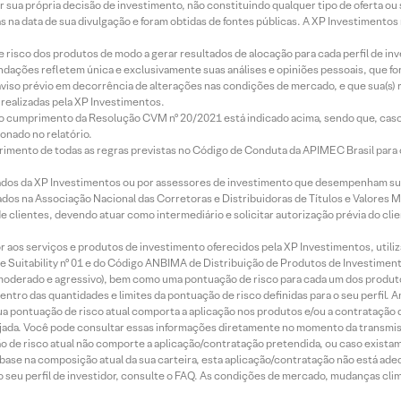
r sua própria decisão de investimento, não constituindo qualquer tipo de oferta ou
s na data de sua divulgação e foram obtidas de fontes públicas. A XP Investimentos
e risco dos produtos de modo a gerar resultados de alocação para cada perfil de inv
mendações refletem única e exclusivamente suas análises e opiniões pessoais, que 
aviso prévio em decorrência de alterações nas condições de mercado, e que sua(s)
realizadas pela XP Investimentos.
lo cumprimento da Resolução CVM nº 20/2021 está indicado acima, sendo que, caso 
onado no relatório.
imento de todas as regras previstas no Código de Conduta da APIMEC Brasil para o 
ados da XP Investimentos ou por assessores de investimento que desempenham sua
os na Associação Nacional das Corretoras e Distribuidoras de Títulos e Valores 
de clientes, devendo atuar como intermediário e solicitar autorização prévia do cl
idor aos serviços e produtos de investimento oferecidos pela XP Investimentos, uti
 Suitability nº 01 e do Código ANBIMA de Distribuição de Produtos de Investimen
r, moderado e agressivo), bem como uma pontuação de risco para cada um dos produ
ntro das quantidades e limites da pontuação de risco definidas para o seu perfil. A
 sua pontuação de risco atual comporta a aplicação nos produtos e/ou a contratação
jada. Você pode consultar essas informações diretamente no momento da transmissã
ação de risco atual não comporte a aplicação/contratação pretendida, ou caso exista
m base na composição atual da sua carteira, esta aplicação/contratação não está ad
 seu perfil de investidor, consulte o FAQ. As condições de mercado, mudanças cl