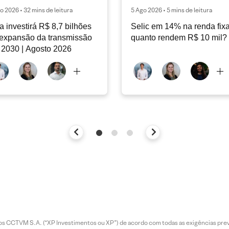
o 2026 • 32 mins de leitura
5 Ago 2026 • 5 mins de leitura
a investirá R$ 8,7 bilhões
Selic em 14% na renda fixa
expansão da transmissão
quanto rendem R$ 10 mil?
 2030 | Agosto 2026
entos CCTVM S.A. (“XP Investimentos ou XP”) de acordo com todas as exigências p