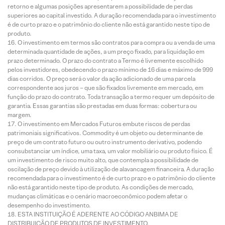
retorno e algumas posições apresentarem a possibilidade de perdas
superiores ao capital investido. A duração recomendada para o investimento
é de curto prazo e o patrimônio do cliente não está garantido neste tipo de
produto.
O investimento em termos são contratos para compra ou a venda de uma
determinada quantidade de ações, a um preço fixado, para liquidação em
prazo determinado. O prazo do contrato a Termo é livremente escolhido
pelos investidores, obedecendo o prazo mínimo de 16 dias e máximo de 999
dias corridos. O preço será o valor da ação adicionado de uma parcela
correspondente aos juros – que são fixados livremente em mercado, em
função do prazo do contrato. Toda transação a termo requer um depósito de
garantia. Essas garantias são prestadas em duas formas: cobertura ou
margem.
O investimento em Mercados Futuros embute riscos de perdas
patrimoniais significativos. Commodity é um objeto ou determinante de
preço de um contrato futuro ou outro instrumento derivativo, podendo
consubstanciar um índice, uma taxa, um valor mobiliário ou produto físico. É
um investimento de risco muito alto, que contempla a possibilidade de
oscilação de preço devido à utilização de alavancagem financeira. A duração
recomendada para o investimento é de curto prazo e o patrimônio do cliente
não está garantido neste tipo de produto. As condições de mercado,
mudanças climáticas e o cenário macroeconômico podem afetar o
desempenho do investimento.
ESTA INSTITUIÇÃO É ADERENTE AO CÓDIGO ANBIMA DE
DISTRIBUIÇÃO DE PRODUTOS DE INVESTIMENTO.