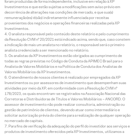
foram produzidas de forma independente, inclusive em relação à XP
Investimentos e que estão sujeitas a modificações sem aviso prévio em
decorrência de alterações nas condições de mercado, e que sua(s)
remuneração(es) é(são) indiretamente influenciada por receitas
provenientes dos negócios e operações financeiras realizadas pela XP
Investimentos.
O analista responsável pelo conteúdo deste relatório e pelo cumprimento
da Resolução CVM nº 20/2021 está indicado acima, sendo que, caso constem
a indicação de mais um analista no relatório, o responsável será o primeiro
analista credenciado a ser mencionado no relatório.
Os analistas da XP Investimentos estão obrigados ao cumprimento de
todas as regras previstas no Código de Conduta da APIMEC Brasil para o
Analista de Valores Mobiliários e na Política de Conduta dos Analistas de
Valores Mobiliários da XP Investimentos.
O atendimento de nossos clientes é realizado por empregados da XP
Investimentos ou por assessores de investimento que desempenham suas
atividades por meio da XP, em conformidade com a Resolução CVM nº
178/2023, os quais encontram-se registrados na Associação Nacional das
Corretoras e Distribuidoras de Títulos e Valores Mobiliários – ANCORD. O
assessor de investimento não pode realizar consultoria, administração ou
gestão de patrimônio de clientes, devendo atuar como intermediário e
solicitar autorização prévia do cliente para a realização de qualquer operação
no mercado de capitais.
Para fins de verificação da adequação do perfil do investidor aos serviços e
produtos de investimento oferecidos pela XP Investimentos, utilizamos a