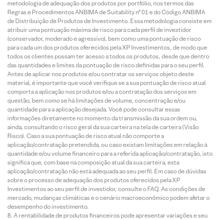
metodologia de adequação dos produtos por portfólio, nos termos das
Regras e Procedimentos ANBIMA de Suitability nº 01 e do Código ANBIMA
de Distribuição de Produtos de Investimento. Essa metodologia consiste em
atribuir uma pontuação máxima de risco para cada perfil de investidor
(conservador, moderado e agressivo), bem como uma pontuação de risco
para cada um dos produtos oferecidos pela XP Investimentos, de modo que
todos os clientes possam ter acesso a todos os produtos, desde que dentro
das quantidades e limites da pontuação de risco definidas para o seu perfil.
Antes de aplicar nos produtos e/ou contratar os serviços objeto deste
material, é importante que você verifique se a sua pontuação de risco atual
comporta a aplicação nos produtos e/ou a contratação dos serviços em
questão, bem como se há limitações de volume, concentração e/ou
quantidade para a aplicação desejada. Você pode consultar essas
informações diretamente no momento da transmissão da sua ordem ou,
ainda, consultando o risco geral da sua carteira na tela de carteira (Visão
Risco). Caso a sua pontuação de risco atual não comporte a
aplicação/contratação pretendida, ou caso existam limitações em relação à
quantidade e/ou volume financeiro para a referida aplicação/contratação, isto
significa que, com base na composição atual da sua carteira, esta
aplicação/contratação não está adequada ao seu perfil. Em caso de dúvidas
sobre o processo de adequação dos produtos oferecidos pela XP
Investimentos ao seu perfil de investidor, consulte o FAQ. As condições de
mercado, mudanças climáticas e o cenário macroeconômico podem afetar o
desempenho do investimento.
A rentabilidade de produtos financeiros pode apresentar variações e seu