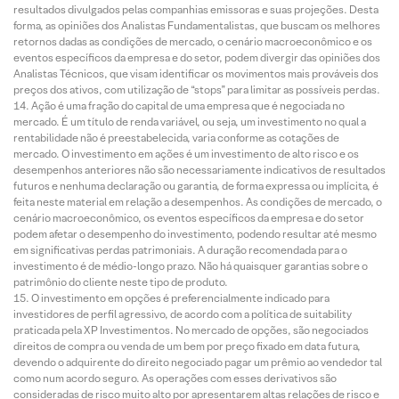
resultados divulgados pelas companhias emissoras e suas projeções. Desta
forma, as opiniões dos Analistas Fundamentalistas, que buscam os melhores
retornos dadas as condições de mercado, o cenário macroeconômico e os
eventos específicos da empresa e do setor, podem divergir das opiniões dos
Analistas Técnicos, que visam identificar os movimentos mais prováveis dos
preços dos ativos, com utilização de “stops” para limitar as possíveis perdas.
Ação é uma fração do capital de uma empresa que é negociada no
mercado. É um título de renda variável, ou seja, um investimento no qual a
rentabilidade não é preestabelecida, varia conforme as cotações de
mercado. O investimento em ações é um investimento de alto risco e os
desempenhos anteriores não são necessariamente indicativos de resultados
futuros e nenhuma declaração ou garantia, de forma expressa ou implícita, é
feita neste material em relação a desempenhos. As condições de mercado, o
cenário macroeconômico, os eventos específicos da empresa e do setor
podem afetar o desempenho do investimento, podendo resultar até mesmo
em significativas perdas patrimoniais. A duração recomendada para o
investimento é de médio-longo prazo. Não há quaisquer garantias sobre o
patrimônio do cliente neste tipo de produto.
O investimento em opções é preferencialmente indicado para
investidores de perfil agressivo, de acordo com a política de suitability
praticada pela XP Investimentos. No mercado de opções, são negociados
direitos de compra ou venda de um bem por preço fixado em data futura,
devendo o adquirente do direito negociado pagar um prêmio ao vendedor tal
como num acordo seguro. As operações com esses derivativos são
consideradas de risco muito alto por apresentarem altas relações de risco e