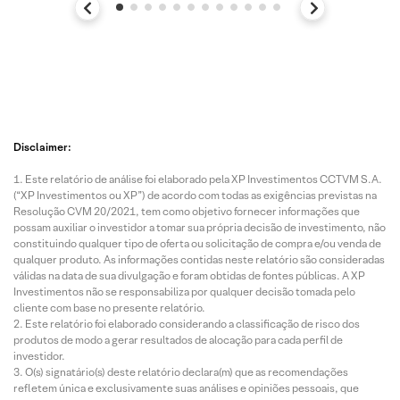
Disclaimer:
Este relatório de análise foi elaborado pela XP Investimentos CCTVM S.A.
(“XP Investimentos ou XP”) de acordo com todas as exigências previstas na
Resolução CVM 20/2021, tem como objetivo fornecer informações que
possam auxiliar o investidor a tomar sua própria decisão de investimento, não
constituindo qualquer tipo de oferta ou solicitação de compra e/ou venda de
qualquer produto. As informações contidas neste relatório são consideradas
válidas na data de sua divulgação e foram obtidas de fontes públicas. A XP
Investimentos não se responsabiliza por qualquer decisão tomada pelo
cliente com base no presente relatório.
Este relatório foi elaborado considerando a classificação de risco dos
produtos de modo a gerar resultados de alocação para cada perfil de
investidor.
O(s) signatário(s) deste relatório declara(m) que as recomendações
refletem única e exclusivamente suas análises e opiniões pessoais, que