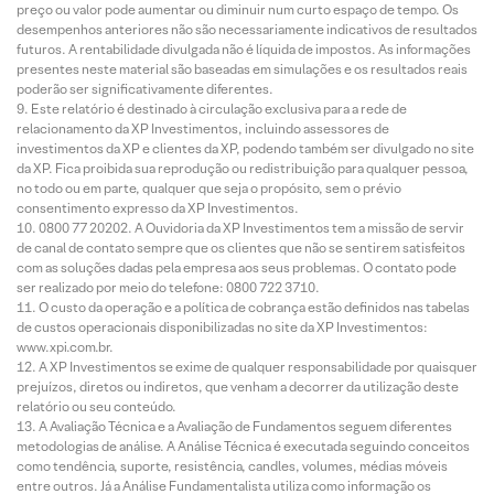
preço ou valor pode aumentar ou diminuir num curto espaço de tempo. Os
desempenhos anteriores não são necessariamente indicativos de resultados
futuros. A rentabilidade divulgada não é líquida de impostos. As informações
presentes neste material são baseadas em simulações e os resultados reais
poderão ser significativamente diferentes.
Este relatório é destinado à circulação exclusiva para a rede de
relacionamento da XP Investimentos, incluindo assessores de
investimentos da XP e clientes da XP, podendo também ser divulgado no site
da XP. Fica proibida sua reprodução ou redistribuição para qualquer pessoa,
no todo ou em parte, qualquer que seja o propósito, sem o prévio
consentimento expresso da XP Investimentos.
0800 77 20202. A Ouvidoria da XP Investimentos tem a missão de servir
de canal de contato sempre que os clientes que não se sentirem satisfeitos
com as soluções dadas pela empresa aos seus problemas. O contato pode
ser realizado por meio do telefone: 0800 722 3710.
O custo da operação e a política de cobrança estão definidos nas tabelas
de custos operacionais disponibilizadas no site da XP Investimentos:
www.xpi.com.br.
A XP Investimentos se exime de qualquer responsabilidade por quaisquer
prejuízos, diretos ou indiretos, que venham a decorrer da utilização deste
relatório ou seu conteúdo.
A Avaliação Técnica e a Avaliação de Fundamentos seguem diferentes
metodologias de análise. A Análise Técnica é executada seguindo conceitos
como tendência, suporte, resistência, candles, volumes, médias móveis
entre outros. Já a Análise Fundamentalista utiliza como informação os