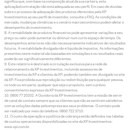
significa que, com base na composição atual da sua carteira, esta
aplicação/contratação não está adequada ao seu perfil. Em caso de dúvidas
sobre o processo de adequação dos produtos oferecidos pela XP
Investimentos ao seu perfil de investidor, consulte o FAQ. As condições de
mercado, mudanças climáticas e o cenário macroeconômico podem afetar o
desempenho do investimento.
A rentabilidade de produtos financeiros pode apresentar variações e seu
preço ou valor pode aumentar ou diminuir num curto espaço de tempo. Os
desempenhos anteriores não são necessariamente indicativos de resultados
futuros. A rentabilidade divulgada não é líquida de impostos. As informações
presentes neste material são baseadas em simulações e os resultados reais
poderão ser significativamente diferentes.
Este relatório é destinado à circulação exclusiva para a rede de
relacionamento da XP Investimentos, incluindo assessores de
investimentos da XP e clientes da XP, podendo também ser divulgado no site
da XP. Fica proibida sua reprodução ou redistribuição para qualquer pessoa,
no todo ou em parte, qualquer que seja o propósito, sem o prévio
consentimento expresso da XP Investimentos.
0800 77 20202. A Ouvidoria da XP Investimentos tem a missão de servir
de canal de contato sempre que os clientes que não se sentirem satisfeitos
com as soluções dadas pela empresa aos seus problemas. O contato pode
ser realizado por meio do telefone: 0800 722 3710.
O custo da operação e a política de cobrança estão definidos nas tabelas
de custos operacionais disponibilizadas no site da XP Investimentos:
www.xpi.com.br.