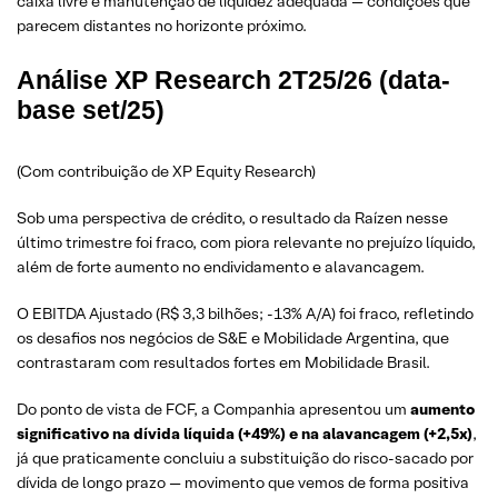
caixa livre e manutenção de liquidez adequada — condições que
parecem distantes no horizonte próximo.
Análise XP Research 2T25/26 (data-
base set/25)
(Com contribuição de XP Equity Research)
Sob uma perspectiva de crédito, o resultado da Raízen nesse
último trimestre foi fraco, com piora relevante no prejuízo líquido,
além de forte aumento no endividamento e alavancagem.
O EBITDA Ajustado (R$ 3,3 bilhões; -13% A/A) foi fraco, refletindo
os desafios nos negócios de S&E e Mobilidade Argentina, que
contrastaram com resultados fortes em Mobilidade Brasil.
Do ponto de vista de FCF, a Companhia apresentou um
aumento
significativo na dívida líquida (+49%) e na alavancagem
(+2,5x)
,
já que praticamente concluiu a substituição do risco-sacado por
dívida de longo prazo — movimento que vemos de forma positiva