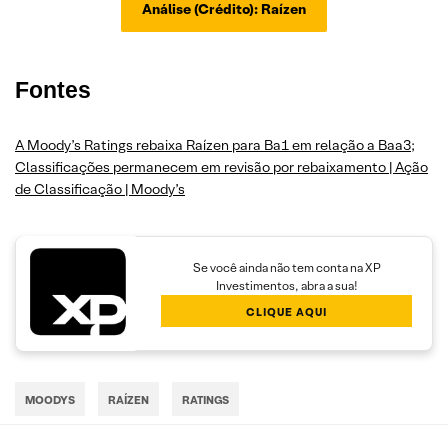
Análise (Crédito): Raízen
Fontes
A Moody’s Ratings rebaixa Raízen para Ba1 em relação a Baa3;
Classificações permanecem em revisão por rebaixamento | Ação
de Classificação | Moody’s
Se você ainda não tem conta na XP
Investimentos, abra a sua!
CLIQUE AQUI
MOODYS
RAÍZEN
RATINGS