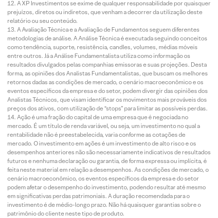
A XP Investimentos se exime de qualquer responsabilidade por quaisquer
prejuízos, diretos ou indiretos, que venham a decorrer da utilização deste
relatório ou seu conteúdo.
A Avaliação Técnica e a Avaliação de Fundamentos seguem diferentes
metodologias de análise. A Análise Técnica é executada seguindo conceitos
como tendência, suporte, resistência, candles, volumes, médias móveis
entre outros. Já a Análise Fundamentalista utiliza como informação os
resultados divulgados pelas companhias emissoras e suas projeções. Desta
forma, as opiniões dos Analistas Fundamentalistas, que buscam os melhores
retornos dadas as condições de mercado, o cenário macroeconômico e os
eventos específicos da empresa e do setor, podem divergir das opiniões dos
Analistas Técnicos, que visam identificar os movimentos mais prováveis dos
preços dos ativos, com utilização de “stops” para limitar as possíveis perdas.
Ação é uma fração do capital de uma empresa que é negociada no
mercado. É um título de renda variável, ou seja, um investimento no qual a
rentabilidade não é preestabelecida, varia conforme as cotações de
mercado. O investimento em ações é um investimento de alto risco e os
desempenhos anteriores não são necessariamente indicativos de resultados
futuros e nenhuma declaração ou garantia, de forma expressa ou implícita, é
feita neste material em relação a desempenhos. As condições de mercado, o
cenário macroeconômico, os eventos específicos da empresa e do setor
podem afetar o desempenho do investimento, podendo resultar até mesmo
em significativas perdas patrimoniais. A duração recomendada para o
investimento é de médio-longo prazo. Não há quaisquer garantias sobre o
patrimônio do cliente neste tipo de produto.