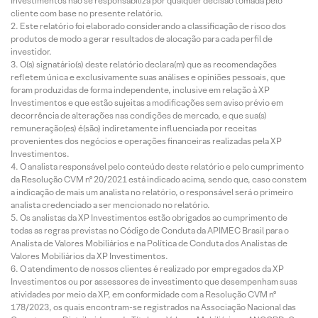
Investimentos não se responsabiliza por qualquer decisão tomada pelo
cliente com base no presente relatório.
Este relatório foi elaborado considerando a classificação de risco dos
produtos de modo a gerar resultados de alocação para cada perfil de
investidor.
O(s) signatário(s) deste relatório declara(m) que as recomendações
refletem única e exclusivamente suas análises e opiniões pessoais, que
foram produzidas de forma independente, inclusive em relação à XP
Investimentos e que estão sujeitas a modificações sem aviso prévio em
decorrência de alterações nas condições de mercado, e que sua(s)
remuneração(es) é(são) indiretamente influenciada por receitas
provenientes dos negócios e operações financeiras realizadas pela XP
Investimentos.
O analista responsável pelo conteúdo deste relatório e pelo cumprimento
da Resolução CVM nº 20/2021 está indicado acima, sendo que, caso constem
a indicação de mais um analista no relatório, o responsável será o primeiro
analista credenciado a ser mencionado no relatório.
Os analistas da XP Investimentos estão obrigados ao cumprimento de
todas as regras previstas no Código de Conduta da APIMEC Brasil para o
Analista de Valores Mobiliários e na Política de Conduta dos Analistas de
Valores Mobiliários da XP Investimentos.
O atendimento de nossos clientes é realizado por empregados da XP
Investimentos ou por assessores de investimento que desempenham suas
atividades por meio da XP, em conformidade com a Resolução CVM nº
178/2023, os quais encontram-se registrados na Associação Nacional das