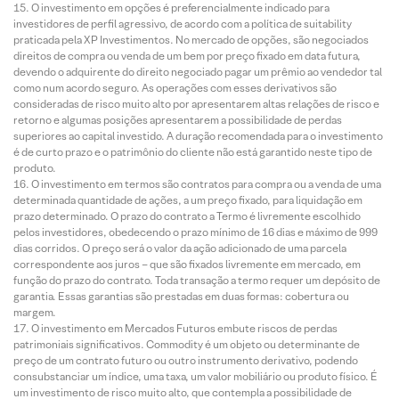
O investimento em opções é preferencialmente indicado para
investidores de perfil agressivo, de acordo com a política de suitability
praticada pela XP Investimentos. No mercado de opções, são negociados
direitos de compra ou venda de um bem por preço fixado em data futura,
devendo o adquirente do direito negociado pagar um prêmio ao vendedor tal
como num acordo seguro. As operações com esses derivativos são
consideradas de risco muito alto por apresentarem altas relações de risco e
retorno e algumas posições apresentarem a possibilidade de perdas
superiores ao capital investido. A duração recomendada para o investimento
é de curto prazo e o patrimônio do cliente não está garantido neste tipo de
produto.
O investimento em termos são contratos para compra ou a venda de uma
determinada quantidade de ações, a um preço fixado, para liquidação em
prazo determinado. O prazo do contrato a Termo é livremente escolhido
pelos investidores, obedecendo o prazo mínimo de 16 dias e máximo de 999
dias corridos. O preço será o valor da ação adicionado de uma parcela
correspondente aos juros – que são fixados livremente em mercado, em
função do prazo do contrato. Toda transação a termo requer um depósito de
garantia. Essas garantias são prestadas em duas formas: cobertura ou
margem.
O investimento em Mercados Futuros embute riscos de perdas
patrimoniais significativos. Commodity é um objeto ou determinante de
preço de um contrato futuro ou outro instrumento derivativo, podendo
consubstanciar um índice, uma taxa, um valor mobiliário ou produto físico. É
um investimento de risco muito alto, que contempla a possibilidade de