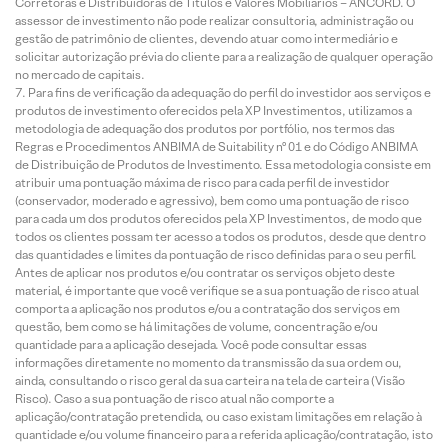
Corretoras e Distribuidoras de Títulos e Valores Mobiliários – ANCORD. O
assessor de investimento não pode realizar consultoria, administração ou
gestão de patrimônio de clientes, devendo atuar como intermediário e
solicitar autorização prévia do cliente para a realização de qualquer operação
no mercado de capitais.
Para fins de verificação da adequação do perfil do investidor aos serviços e
produtos de investimento oferecidos pela XP Investimentos, utilizamos a
metodologia de adequação dos produtos por portfólio, nos termos das
Regras e Procedimentos ANBIMA de Suitability nº 01 e do Código ANBIMA
de Distribuição de Produtos de Investimento. Essa metodologia consiste em
atribuir uma pontuação máxima de risco para cada perfil de investidor
(conservador, moderado e agressivo), bem como uma pontuação de risco
para cada um dos produtos oferecidos pela XP Investimentos, de modo que
todos os clientes possam ter acesso a todos os produtos, desde que dentro
das quantidades e limites da pontuação de risco definidas para o seu perfil.
Antes de aplicar nos produtos e/ou contratar os serviços objeto deste
material, é importante que você verifique se a sua pontuação de risco atual
comporta a aplicação nos produtos e/ou a contratação dos serviços em
questão, bem como se há limitações de volume, concentração e/ou
quantidade para a aplicação desejada. Você pode consultar essas
informações diretamente no momento da transmissão da sua ordem ou,
ainda, consultando o risco geral da sua carteira na tela de carteira (Visão
Risco). Caso a sua pontuação de risco atual não comporte a
aplicação/contratação pretendida, ou caso existam limitações em relação à
quantidade e/ou volume financeiro para a referida aplicação/contratação, isto