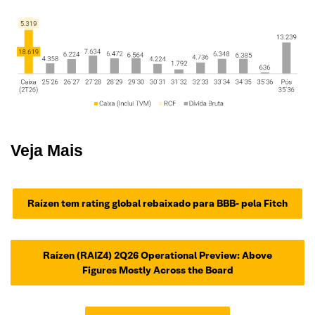
Veja Mais
Raízen tem rating global rebaixado para BBB- pela Fitch
Raízen (RAIZ4) 2Q26 Operational Preview: Above
Figures Mostly Across the Board