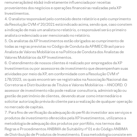
remuneração(es) é(são) indiretamente influenciada por receitas
provenientes dos negócios e operações financeiras realizadas pela XP
Investimentos.
O analista responsável pelo conteúdo deste relatório e pelo cumprimento
da Resolução CVM nº 20/2021 está indicado acima, sendo que, caso constem
a indicação de mais um analista no relatório, o responsável será o primeiro
analista credenciado a ser mencionado no relatório.
Os analistas da XP Investimentos estão obrigados ao cumprimento de
todas as regras previstas no Código de Conduta da APIMEC Brasil para o
Analista de Valores Mobiliários e na Política de Conduta dos Analistas de
Valores Mobiliários da XP Investimentos.
O atendimento de nossos clientes é realizado por empregados da XP
Investimentos ou por assessores de investimento que desempenham suas
atividades por meio da XP, em conformidade com a Resolução CVM nº
178/2023, os quais encontram-se registrados na Associação Nacional das
Corretoras e Distribuidoras de Títulos e Valores Mobiliários – ANCORD. O
assessor de investimento não pode realizar consultoria, administração ou
gestão de patrimônio de clientes, devendo atuar como intermediário e
solicitar autorização prévia do cliente para a realização de qualquer operação
no mercado de capitais.
Para fins de verificação da adequação do perfil do investidor aos serviços e
produtos de investimento oferecidos pela XP Investimentos, utilizamos a
metodologia de adequação dos produtos por portfólio, nos termos das
Regras e Procedimentos ANBIMA de Suitability nº 01 e do Código ANBIMA
de Distribuição de Produtos de Investimento. Essa metodologia consiste em