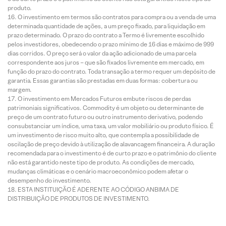
produto.
O investimento em termos são contratos para compra ou a venda de uma
determinada quantidade de ações, a um preço fixado, para liquidação em
prazo determinado. O prazo do contrato a Termo é livremente escolhido
pelos investidores, obedecendo o prazo mínimo de 16 dias e máximo de 999
dias corridos. O preço será o valor da ação adicionado de uma parcela
correspondente aos juros – que são fixados livremente em mercado, em
função do prazo do contrato. Toda transação a termo requer um depósito de
garantia. Essas garantias são prestadas em duas formas: cobertura ou
margem.
O investimento em Mercados Futuros embute riscos de perdas
patrimoniais significativos. Commodity é um objeto ou determinante de
preço de um contrato futuro ou outro instrumento derivativo, podendo
consubstanciar um índice, uma taxa, um valor mobiliário ou produto físico. É
um investimento de risco muito alto, que contempla a possibilidade de
oscilação de preço devido à utilização de alavancagem financeira. A duração
recomendada para o investimento é de curto prazo e o patrimônio do cliente
não está garantido neste tipo de produto. As condições de mercado,
mudanças climáticas e o cenário macroeconômico podem afetar o
desempenho do investimento.
ESTA INSTITUIÇÃO É ADERENTE AO CÓDIGO ANBIMA DE
DISTRIBUIÇÃO DE PRODUTOS DE INVESTIMENTO.