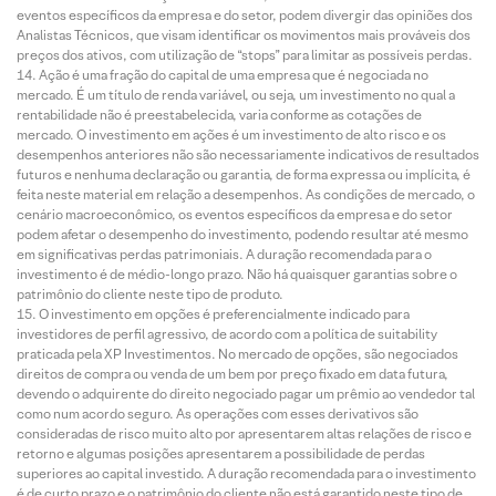
eventos específicos da empresa e do setor, podem divergir das opiniões dos
Analistas Técnicos, que visam identificar os movimentos mais prováveis dos
preços dos ativos, com utilização de “stops” para limitar as possíveis perdas.
Ação é uma fração do capital de uma empresa que é negociada no
mercado. É um título de renda variável, ou seja, um investimento no qual a
rentabilidade não é preestabelecida, varia conforme as cotações de
mercado. O investimento em ações é um investimento de alto risco e os
desempenhos anteriores não são necessariamente indicativos de resultados
futuros e nenhuma declaração ou garantia, de forma expressa ou implícita, é
feita neste material em relação a desempenhos. As condições de mercado, o
cenário macroeconômico, os eventos específicos da empresa e do setor
podem afetar o desempenho do investimento, podendo resultar até mesmo
em significativas perdas patrimoniais. A duração recomendada para o
investimento é de médio-longo prazo. Não há quaisquer garantias sobre o
patrimônio do cliente neste tipo de produto.
O investimento em opções é preferencialmente indicado para
investidores de perfil agressivo, de acordo com a política de suitability
praticada pela XP Investimentos. No mercado de opções, são negociados
direitos de compra ou venda de um bem por preço fixado em data futura,
devendo o adquirente do direito negociado pagar um prêmio ao vendedor tal
como num acordo seguro. As operações com esses derivativos são
consideradas de risco muito alto por apresentarem altas relações de risco e
retorno e algumas posições apresentarem a possibilidade de perdas
superiores ao capital investido. A duração recomendada para o investimento
é de curto prazo e o patrimônio do cliente não está garantido neste tipo de