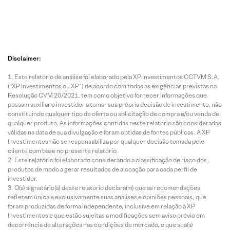
Disclaimer:
Este relatório de análise foi elaborado pela XP Investimentos CCTVM S.A.
(“XP Investimentos ou XP”) de acordo com todas as exigências previstas na
Resolução CVM 20/2021, tem como objetivo fornecer informações que
possam auxiliar o investidor a tomar sua própria decisão de investimento, não
constituindo qualquer tipo de oferta ou solicitação de compra e/ou venda de
qualquer produto. As informações contidas neste relatório são consideradas
válidas na data de sua divulgação e foram obtidas de fontes públicas. A XP
Investimentos não se responsabiliza por qualquer decisão tomada pelo
cliente com base no presente relatório.
Este relatório foi elaborado considerando a classificação de risco dos
produtos de modo a gerar resultados de alocação para cada perfil de
investidor.
O(s) signatário(s) deste relatório declara(m) que as recomendações
refletem única e exclusivamente suas análises e opiniões pessoais, que
foram produzidas de forma independente, inclusive em relação à XP
Investimentos e que estão sujeitas a modificações sem aviso prévio em
decorrência de alterações nas condições de mercado, e que sua(s)