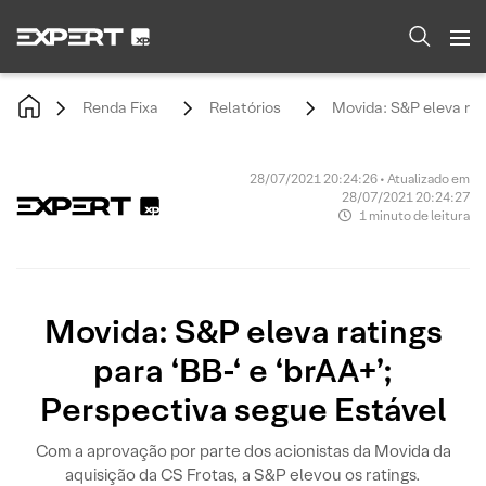
Renda Fixa
Relatórios
Movida: S&P eleva rati
28/07/2021 20:24:26 • Atualizado em
28/07/2021 20:24:27
1 minuto de leitura
Movida: S&P eleva ratings
para ‘BB-‘ e ‘brAA+’;
Perspectiva segue Estável
Com a aprovação por parte dos acionistas da Movida da
aquisição da CS Frotas, a S&P elevou os ratings.