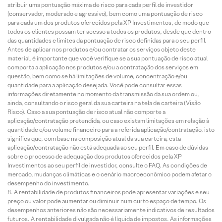
atribuir uma pontuação máxima de risco para cada perfil de investidor
(conservador, moderado e agressivo), bem como uma pontuação de risco
para cada um dos produtos oferecidos pela XP Investimentos, de modo que
todos os clientes possam ter acesso a todos os produtos, desde que dentro
das quantidades e limites da pontuação de risco definidas para o seu perfil.
Antes de aplicar nos produtos e/ou contratar os serviços objeto deste
material, é importante que você verifique se a sua pontuação de risco atual
comporta a aplicação nos produtos e/ou a contratação dos serviços em
questão, bem como se há limitações de volume, concentração e/ou
quantidade para a aplicação desejada. Você pode consultar essas
informações diretamente no momento da transmissão da sua ordem ou,
ainda, consultando o risco geral da sua carteira na tela de carteira (Visão
Risco). Caso a sua pontuação de risco atual não comporte a
aplicação/contratação pretendida, ou caso existam limitações em relação à
quantidade e/ou volume financeiro para a referida aplicação/contratação, isto
significa que, com base na composição atual da sua carteira, esta
aplicação/contratação não está adequada ao seu perfil. Em caso de dúvidas
sobre o processo de adequação dos produtos oferecidos pela XP
Investimentos ao seu perfil de investidor, consulte o FAQ. As condições de
mercado, mudanças climáticas e o cenário macroeconômico podem afetar o
desempenho do investimento.
A rentabilidade de produtos financeiros pode apresentar variações e seu
preço ou valor pode aumentar ou diminuir num curto espaço de tempo. Os
desempenhos anteriores não são necessariamente indicativos de resultados
futuros. A rentabilidade divulgada não é líquida de impostos. As informações