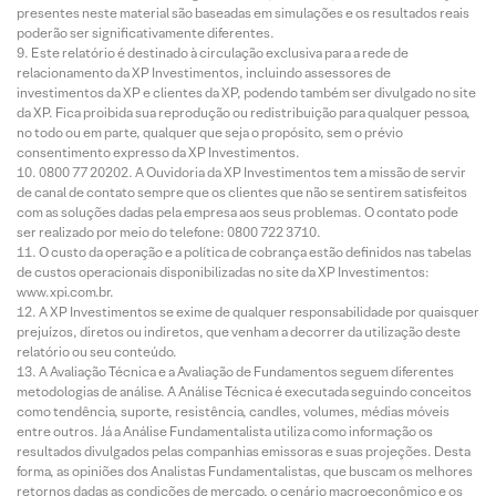
presentes neste material são baseadas em simulações e os resultados reais
poderão ser significativamente diferentes.
Este relatório é destinado à circulação exclusiva para a rede de
relacionamento da XP Investimentos, incluindo assessores de
investimentos da XP e clientes da XP, podendo também ser divulgado no site
da XP. Fica proibida sua reprodução ou redistribuição para qualquer pessoa,
no todo ou em parte, qualquer que seja o propósito, sem o prévio
consentimento expresso da XP Investimentos.
0800 77 20202. A Ouvidoria da XP Investimentos tem a missão de servir
de canal de contato sempre que os clientes que não se sentirem satisfeitos
com as soluções dadas pela empresa aos seus problemas. O contato pode
ser realizado por meio do telefone: 0800 722 3710.
O custo da operação e a política de cobrança estão definidos nas tabelas
de custos operacionais disponibilizadas no site da XP Investimentos:
www.xpi.com.br.
A XP Investimentos se exime de qualquer responsabilidade por quaisquer
prejuízos, diretos ou indiretos, que venham a decorrer da utilização deste
relatório ou seu conteúdo.
A Avaliação Técnica e a Avaliação de Fundamentos seguem diferentes
metodologias de análise. A Análise Técnica é executada seguindo conceitos
como tendência, suporte, resistência, candles, volumes, médias móveis
entre outros. Já a Análise Fundamentalista utiliza como informação os
resultados divulgados pelas companhias emissoras e suas projeções. Desta
forma, as opiniões dos Analistas Fundamentalistas, que buscam os melhores
retornos dadas as condições de mercado, o cenário macroeconômico e os