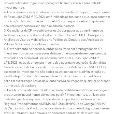
provenientes dos negócios e operações financeiras realizadas pela XP
Investimentos.
O analista responsável pelo conteúdo deste relatório e pelo cumprimento
da Resolução CVM nº 20/2021 está indicado acima, sendo que, caso constem
a indicação de mais um analista no relatório, o responsável será o primeiro
analista credenciado a ser mencionado no relatório.
Os analistas da XP Investimentos estão obrigados ao cumprimento de
todas as regras previstas no Código de Conduta da APIMEC Brasil para o
Analista de Valores Mobiliários e na Política de Conduta dos Analistas de
Valores Mobiliários da XP Investimentos.
O atendimento de nossos clientes é realizado por empregados da XP
Investimentos ou por assessores de investimento que desempenham suas
atividades por meio da XP, em conformidade com a Resolução CVM nº
178/2023, os quais encontram-se registrados na Associação Nacional das
Corretoras e Distribuidoras de Títulos e Valores Mobiliários – ANCORD. O
assessor de investimento não pode realizar consultoria, administração ou
gestão de patrimônio de clientes, devendo atuar como intermediário e
solicitar autorização prévia do cliente para a realização de qualquer operação
no mercado de capitais.
Para fins de verificação da adequação do perfil do investidor aos serviços e
produtos de investimento oferecidos pela XP Investimentos, utilizamos a
metodologia de adequação dos produtos por portfólio, nos termos das
Regras e Procedimentos ANBIMA de Suitability nº 01 e do Código ANBIMA
de Distribuição de Produtos de Investimento. Essa metodologia consiste em
atribuir uma pontuação máxima de risco para cada perfil de investidor