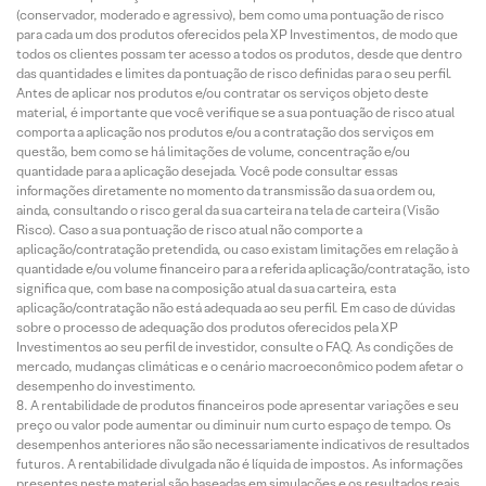
(conservador, moderado e agressivo), bem como uma pontuação de risco
para cada um dos produtos oferecidos pela XP Investimentos, de modo que
todos os clientes possam ter acesso a todos os produtos, desde que dentro
das quantidades e limites da pontuação de risco definidas para o seu perfil.
Antes de aplicar nos produtos e/ou contratar os serviços objeto deste
material, é importante que você verifique se a sua pontuação de risco atual
comporta a aplicação nos produtos e/ou a contratação dos serviços em
questão, bem como se há limitações de volume, concentração e/ou
quantidade para a aplicação desejada. Você pode consultar essas
informações diretamente no momento da transmissão da sua ordem ou,
ainda, consultando o risco geral da sua carteira na tela de carteira (Visão
Risco). Caso a sua pontuação de risco atual não comporte a
aplicação/contratação pretendida, ou caso existam limitações em relação à
quantidade e/ou volume financeiro para a referida aplicação/contratação, isto
significa que, com base na composição atual da sua carteira, esta
aplicação/contratação não está adequada ao seu perfil. Em caso de dúvidas
sobre o processo de adequação dos produtos oferecidos pela XP
Investimentos ao seu perfil de investidor, consulte o FAQ. As condições de
mercado, mudanças climáticas e o cenário macroeconômico podem afetar o
desempenho do investimento.
A rentabilidade de produtos financeiros pode apresentar variações e seu
preço ou valor pode aumentar ou diminuir num curto espaço de tempo. Os
desempenhos anteriores não são necessariamente indicativos de resultados
futuros. A rentabilidade divulgada não é líquida de impostos. As informações
presentes neste material são baseadas em simulações e os resultados reais