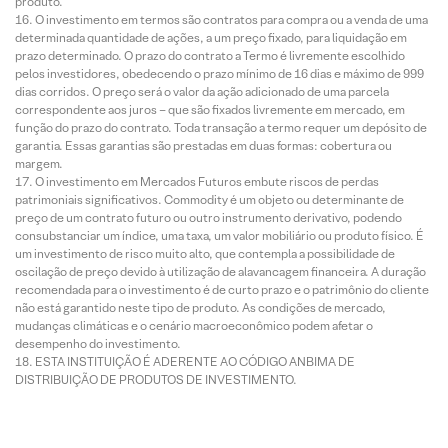
produto.
O investimento em termos são contratos para compra ou a venda de uma
determinada quantidade de ações, a um preço fixado, para liquidação em
prazo determinado. O prazo do contrato a Termo é livremente escolhido
pelos investidores, obedecendo o prazo mínimo de 16 dias e máximo de 999
dias corridos. O preço será o valor da ação adicionado de uma parcela
correspondente aos juros – que são fixados livremente em mercado, em
função do prazo do contrato. Toda transação a termo requer um depósito de
garantia. Essas garantias são prestadas em duas formas: cobertura ou
margem.
O investimento em Mercados Futuros embute riscos de perdas
patrimoniais significativos. Commodity é um objeto ou determinante de
preço de um contrato futuro ou outro instrumento derivativo, podendo
consubstanciar um índice, uma taxa, um valor mobiliário ou produto físico. É
um investimento de risco muito alto, que contempla a possibilidade de
oscilação de preço devido à utilização de alavancagem financeira. A duração
recomendada para o investimento é de curto prazo e o patrimônio do cliente
não está garantido neste tipo de produto. As condições de mercado,
mudanças climáticas e o cenário macroeconômico podem afetar o
desempenho do investimento.
ESTA INSTITUIÇÃO É ADERENTE AO CÓDIGO ANBIMA DE
DISTRIBUIÇÃO DE PRODUTOS DE INVESTIMENTO.