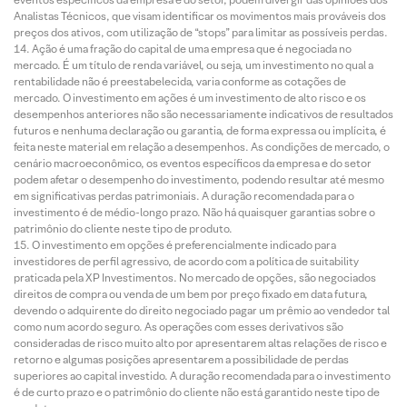
Analistas Técnicos, que visam identificar os movimentos mais prováveis dos
preços dos ativos, com utilização de “stops” para limitar as possíveis perdas.
Ação é uma fração do capital de uma empresa que é negociada no
mercado. É um título de renda variável, ou seja, um investimento no qual a
rentabilidade não é preestabelecida, varia conforme as cotações de
mercado. O investimento em ações é um investimento de alto risco e os
desempenhos anteriores não são necessariamente indicativos de resultados
futuros e nenhuma declaração ou garantia, de forma expressa ou implícita, é
feita neste material em relação a desempenhos. As condições de mercado, o
cenário macroeconômico, os eventos específicos da empresa e do setor
podem afetar o desempenho do investimento, podendo resultar até mesmo
em significativas perdas patrimoniais. A duração recomendada para o
investimento é de médio-longo prazo. Não há quaisquer garantias sobre o
patrimônio do cliente neste tipo de produto.
O investimento em opções é preferencialmente indicado para
investidores de perfil agressivo, de acordo com a política de suitability
praticada pela XP Investimentos. No mercado de opções, são negociados
direitos de compra ou venda de um bem por preço fixado em data futura,
devendo o adquirente do direito negociado pagar um prêmio ao vendedor tal
como num acordo seguro. As operações com esses derivativos são
consideradas de risco muito alto por apresentarem altas relações de risco e
retorno e algumas posições apresentarem a possibilidade de perdas
superiores ao capital investido. A duração recomendada para o investimento
é de curto prazo e o patrimônio do cliente não está garantido neste tipo de