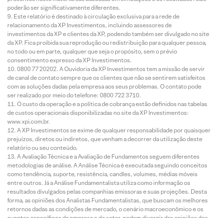
poderão ser significativamente diferentes.
Este relatório é destinado à circulação exclusiva para a rede de
relacionamento da XP Investimentos, incluindo assessores de
investimentos da XP e clientes da XP, podendo também ser divulgado no site
da XP. Fica proibida sua reprodução ou redistribuição para qualquer pessoa,
no todo ou em parte, qualquer que seja o propósito, sem o prévio
consentimento expresso da XP Investimentos.
0800 77 20202. A Ouvidoria da XP Investimentos tem a missão de servir
de canal de contato sempre que os clientes que não se sentirem satisfeitos
com as soluções dadas pela empresa aos seus problemas. O contato pode
ser realizado por meio do telefone: 0800 722 3710.
O custo da operação e a política de cobrança estão definidos nas tabelas
de custos operacionais disponibilizadas no site da XP Investimentos:
www.xpi.com.br.
A XP Investimentos se exime de qualquer responsabilidade por quaisquer
prejuízos, diretos ou indiretos, que venham a decorrer da utilização deste
relatório ou seu conteúdo.
A Avaliação Técnica e a Avaliação de Fundamentos seguem diferentes
metodologias de análise. A Análise Técnica é executada seguindo conceitos
como tendência, suporte, resistência, candles, volumes, médias móveis
entre outros. Já a Análise Fundamentalista utiliza como informação os
resultados divulgados pelas companhias emissoras e suas projeções. Desta
forma, as opiniões dos Analistas Fundamentalistas, que buscam os melhores
retornos dadas as condições de mercado, o cenário macroeconômico e os
eventos específicos da empresa e do setor, podem divergir das opiniões dos