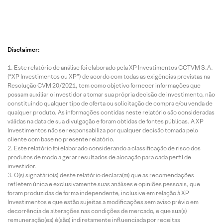
Disclaimer:
Este relatório de análise foi elaborado pela XP Investimentos CCTVM S.A.
(“XP Investimentos ou XP”) de acordo com todas as exigências previstas na
Resolução CVM 20/2021, tem como objetivo fornecer informações que
possam auxiliar o investidor a tomar sua própria decisão de investimento, não
constituindo qualquer tipo de oferta ou solicitação de compra e/ou venda de
qualquer produto. As informações contidas neste relatório são consideradas
válidas na data de sua divulgação e foram obtidas de fontes públicas. A XP
Investimentos não se responsabiliza por qualquer decisão tomada pelo
cliente com base no presente relatório.
Este relatório foi elaborado considerando a classificação de risco dos
produtos de modo a gerar resultados de alocação para cada perfil de
investidor.
O(s) signatário(s) deste relatório declara(m) que as recomendações
refletem única e exclusivamente suas análises e opiniões pessoais, que
foram produzidas de forma independente, inclusive em relação à XP
Investimentos e que estão sujeitas a modificações sem aviso prévio em
decorrência de alterações nas condições de mercado, e que sua(s)
remuneração(es) é(são) indiretamente influenciada por receitas