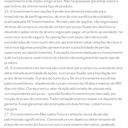
investimento é de médio-longo prazo. Não há quaisquer garantias sobre o
patrimônio do cliente neste tipo de produto.
O investimento em opções é preferencialmente indicado para
investidores de perfil agressivo, de acordo com a política de suitability
praticada pela XP Investimentos. No mercado de opções, são negociados
direitos de compra ou venda de um bem por preço fixado em data futura,
devendo o adquirente do direito negociado pagar um prêmio ao vendedor tal
como num acordo seguro. As operações com esses derivativos são
consideradas de risco muito alto por apresentarem altas relações de risco e
retorno e algumas posições apresentarem a possibilidade de perdas
superiores ao capital investido. A duração recomendada para o investimento
é de curto prazo e o patrimônio do cliente não está garantido neste tipo de
produto.
O investimento em termos são contratos para compra ou a venda de uma
determinada quantidade de ações, a um preço fixado, para liquidação em
prazo determinado. O prazo do contrato a Termo é livremente escolhido
pelos investidores, obedecendo o prazo mínimo de 16 dias e máximo de 999
dias corridos. O preço será o valor da ação adicionado de uma parcela
correspondente aos juros – que são fixados livremente em mercado, em
função do prazo do contrato. Toda transação a termo requer um depósito de
garantia. Essas garantias são prestadas em duas formas: cobertura ou
margem.
O investimento em Mercados Futuros embute riscos de perdas
patrimoniais significativos. Commodity é um objeto ou determinante de
preço de um contrato futuro ou outro instrumento derivativo, podendo