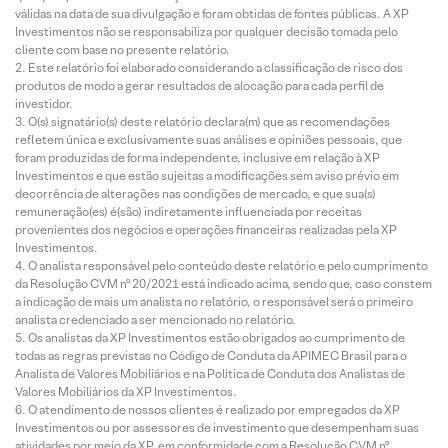
válidas na data de sua divulgação e foram obtidas de fontes públicas. A XP
Investimentos não se responsabiliza por qualquer decisão tomada pelo
cliente com base no presente relatório.
Este relatório foi elaborado considerando a classificação de risco dos
produtos de modo a gerar resultados de alocação para cada perfil de
investidor.
O(s) signatário(s) deste relatório declara(m) que as recomendações
refletem única e exclusivamente suas análises e opiniões pessoais, que
foram produzidas de forma independente, inclusive em relação à XP
Investimentos e que estão sujeitas a modificações sem aviso prévio em
decorrência de alterações nas condições de mercado, e que sua(s)
remuneração(es) é(são) indiretamente influenciada por receitas
provenientes dos negócios e operações financeiras realizadas pela XP
Investimentos.
O analista responsável pelo conteúdo deste relatório e pelo cumprimento
da Resolução CVM nº 20/2021 está indicado acima, sendo que, caso constem
a indicação de mais um analista no relatório, o responsável será o primeiro
analista credenciado a ser mencionado no relatório.
Os analistas da XP Investimentos estão obrigados ao cumprimento de
todas as regras previstas no Código de Conduta da APIMEC Brasil para o
Analista de Valores Mobiliários e na Política de Conduta dos Analistas de
Valores Mobiliários da XP Investimentos.
O atendimento de nossos clientes é realizado por empregados da XP
Investimentos ou por assessores de investimento que desempenham suas
atividades por meio da XP, em conformidade com a Resolução CVM nº