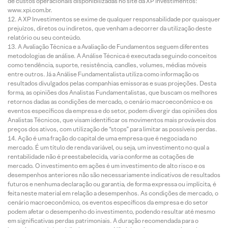
de custos operacionais disponibilizadas no site da XP Investimentos:
www.xpi.com.br.
A XP Investimentos se exime de qualquer responsabilidade por quaisquer
prejuízos, diretos ou indiretos, que venham a decorrer da utilização deste
relatório ou seu conteúdo.
A Avaliação Técnica e a Avaliação de Fundamentos seguem diferentes
metodologias de análise. A Análise Técnica é executada seguindo conceitos
como tendência, suporte, resistência, candles, volumes, médias móveis
entre outros. Já a Análise Fundamentalista utiliza como informação os
resultados divulgados pelas companhias emissoras e suas projeções. Desta
forma, as opiniões dos Analistas Fundamentalistas, que buscam os melhores
retornos dadas as condições de mercado, o cenário macroeconômico e os
eventos específicos da empresa e do setor, podem divergir das opiniões dos
Analistas Técnicos, que visam identificar os movimentos mais prováveis dos
preços dos ativos, com utilização de “stops” para limitar as possíveis perdas.
Ação é uma fração do capital de uma empresa que é negociada no
mercado. É um título de renda variável, ou seja, um investimento no qual a
rentabilidade não é preestabelecida, varia conforme as cotações de
mercado. O investimento em ações é um investimento de alto risco e os
desempenhos anteriores não são necessariamente indicativos de resultados
futuros e nenhuma declaração ou garantia, de forma expressa ou implícita, é
feita neste material em relação a desempenhos. As condições de mercado, o
cenário macroeconômico, os eventos específicos da empresa e do setor
podem afetar o desempenho do investimento, podendo resultar até mesmo
em significativas perdas patrimoniais. A duração recomendada para o