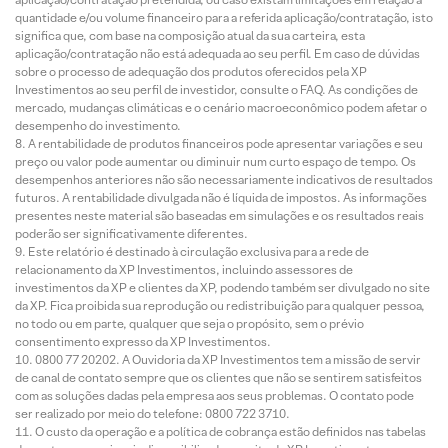
quantidade e/ou volume financeiro para a referida aplicação/contratação, isto
significa que, com base na composição atual da sua carteira, esta
aplicação/contratação não está adequada ao seu perfil. Em caso de dúvidas
sobre o processo de adequação dos produtos oferecidos pela XP
Investimentos ao seu perfil de investidor, consulte o FAQ. As condições de
mercado, mudanças climáticas e o cenário macroeconômico podem afetar o
desempenho do investimento.
A rentabilidade de produtos financeiros pode apresentar variações e seu
preço ou valor pode aumentar ou diminuir num curto espaço de tempo. Os
desempenhos anteriores não são necessariamente indicativos de resultados
futuros. A rentabilidade divulgada não é líquida de impostos. As informações
presentes neste material são baseadas em simulações e os resultados reais
poderão ser significativamente diferentes.
Este relatório é destinado à circulação exclusiva para a rede de
relacionamento da XP Investimentos, incluindo assessores de
investimentos da XP e clientes da XP, podendo também ser divulgado no site
da XP. Fica proibida sua reprodução ou redistribuição para qualquer pessoa,
no todo ou em parte, qualquer que seja o propósito, sem o prévio
consentimento expresso da XP Investimentos.
0800 77 20202. A Ouvidoria da XP Investimentos tem a missão de servir
de canal de contato sempre que os clientes que não se sentirem satisfeitos
com as soluções dadas pela empresa aos seus problemas. O contato pode
ser realizado por meio do telefone: 0800 722 3710.
O custo da operação e a política de cobrança estão definidos nas tabelas