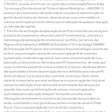
178/2023, os quais encontram-se registrados na Associação Nacional das
Corretoras e Distribuidoras de Títulos e Valores Mobiliários – ANCORD. O
assessor de investimento não pode realizar consultoria, administração ou
gestão de patrimônio de clientes, devendo atuar como intermediário e
solicitar autorização prévia do cliente para a realização de qualquer operação
no mercado de capitais.
Para fins de verificação da adequação do perfil do investidor aos serviços e
produtos de investimento oferecidos pela XP Investimentos, utilizamos a
metodologia de adequação dos produtos por portfólio, nos termos das
Regras e Procedimentos ANBIMA de Suitability nº 01 e do Código ANBIMA
de Distribuição de Produtos de Investimento. Essa metodologia consiste em
atribuir uma pontuação máxima de risco para cada perfil de investidor
(conservador, moderado e agressivo), bem como uma pontuação de risco
para cada um dos produtos oferecidos pela XP Investimentos, de modo que
todos os clientes possam ter acesso a todos os produtos, desde que dentro
das quantidades e limites da pontuação de risco definidas para o seu perfil.
Antes de aplicar nos produtos e/ou contratar os serviços objeto deste
material, é importante que você verifique se a sua pontuação de risco atual
comporta a aplicação nos produtos e/ou a contratação dos serviços em
questão, bem como se há limitações de volume, concentração e/ou
quantidade para a aplicação desejada. Você pode consultar essas
informações diretamente no momento da transmissão da sua ordem ou,
ainda, consultando o risco geral da sua carteira na tela de carteira (Visão
Risco). Caso a sua pontuação de risco atual não comporte a
aplicação/contratação pretendida, ou caso existam limitações em relação à