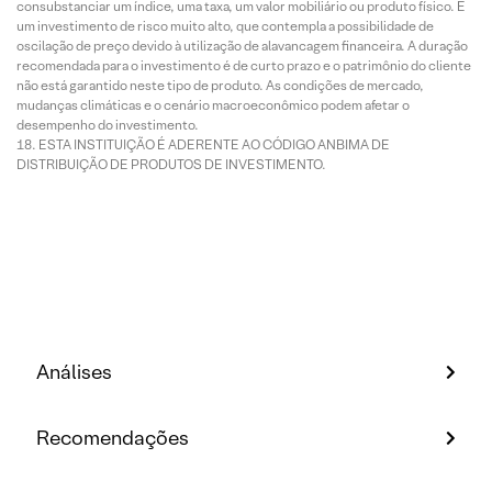
consubstanciar um índice, uma taxa, um valor mobiliário ou produto físico. É
um investimento de risco muito alto, que contempla a possibilidade de
oscilação de preço devido à utilização de alavancagem financeira. A duração
recomendada para o investimento é de curto prazo e o patrimônio do cliente
não está garantido neste tipo de produto. As condições de mercado,
mudanças climáticas e o cenário macroeconômico podem afetar o
desempenho do investimento.
ESTA INSTITUIÇÃO É ADERENTE AO CÓDIGO ANBIMA DE
DISTRIBUIÇÃO DE PRODUTOS DE INVESTIMENTO.
Análises
Recomendações