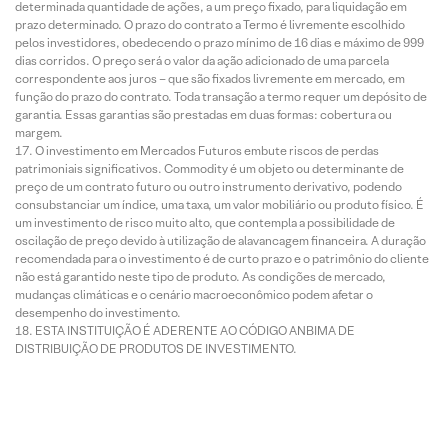
determinada quantidade de ações, a um preço fixado, para liquidação em
prazo determinado. O prazo do contrato a Termo é livremente escolhido
pelos investidores, obedecendo o prazo mínimo de 16 dias e máximo de 999
dias corridos. O preço será o valor da ação adicionado de uma parcela
correspondente aos juros – que são fixados livremente em mercado, em
função do prazo do contrato. Toda transação a termo requer um depósito de
garantia. Essas garantias são prestadas em duas formas: cobertura ou
margem.
O investimento em Mercados Futuros embute riscos de perdas
patrimoniais significativos. Commodity é um objeto ou determinante de
preço de um contrato futuro ou outro instrumento derivativo, podendo
consubstanciar um índice, uma taxa, um valor mobiliário ou produto físico. É
um investimento de risco muito alto, que contempla a possibilidade de
oscilação de preço devido à utilização de alavancagem financeira. A duração
recomendada para o investimento é de curto prazo e o patrimônio do cliente
não está garantido neste tipo de produto. As condições de mercado,
mudanças climáticas e o cenário macroeconômico podem afetar o
desempenho do investimento.
ESTA INSTITUIÇÃO É ADERENTE AO CÓDIGO ANBIMA DE
DISTRIBUIÇÃO DE PRODUTOS DE INVESTIMENTO.