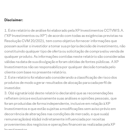
Disclaimer:
Este relatório de análise foi elaborado pela XP Investimentos CCTVM S.A.
(“XP Investimentos ou XP”) de acordo com todas as exigências previstas na
Resolução CVM 20/2021, tem como objetivo fornecer informações que
possam auxiliar o investidor a tomar sua própria decisão de investimento, não
constituindo qualquer tipo de oferta ou solicitação de compra e/ou venda de
qualquer produto. As informações contidas neste relatório são consideradas
válidas na data de sua divulgação e foram obtidas de fontes públicas. A XP
Investimentos não se responsabiliza por qualquer decisão tomada pelo
cliente com base no presente relatório.
Este relatório foi elaborado considerando a classificação de risco dos
produtos de modo a gerar resultados de alocação para cada perfil de
investidor.
O(s) signatário(s) deste relatório declara(m) que as recomendações
refletem única e exclusivamente suas análises e opiniões pessoais, que
foram produzidas de forma independente, inclusive em relação à XP
Investimentos e que estão sujeitas a modificações sem aviso prévio em
decorrência de alterações nas condições de mercado, e que sua(s)
remuneração(es) é(são) indiretamente influenciada por receitas
provenientes dos negócios e operações financeiras realizadas pela XP
Investimentos.