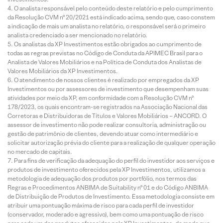
O analista responsável pelo conteúdo deste relatório e pelo cumprimento
da Resolução CVM nº 20/2021 está indicado acima, sendo que, caso constem
a indicação de mais um analista no relatório, o responsável será o primeiro
analista credenciado a ser mencionado no relatório.
Os analistas da XP Investimentos estão obrigados ao cumprimento de
todas as regras previstas no Código de Conduta da APIMEC Brasil para o
Analista de Valores Mobiliários e na Política de Conduta dos Analistas de
Valores Mobiliários da XP Investimentos.
O atendimento de nossos clientes é realizado por empregados da XP
Investimentos ou por assessores de investimento que desempenham suas
atividades por meio da XP, em conformidade com a Resolução CVM nº
178/2023, os quais encontram-se registrados na Associação Nacional das
Corretoras e Distribuidoras de Títulos e Valores Mobiliários – ANCORD. O
assessor de investimento não pode realizar consultoria, administração ou
gestão de patrimônio de clientes, devendo atuar como intermediário e
solicitar autorização prévia do cliente para a realização de qualquer operação
no mercado de capitais.
Para fins de verificação da adequação do perfil do investidor aos serviços e
produtos de investimento oferecidos pela XP Investimentos, utilizamos a
metodologia de adequação dos produtos por portfólio, nos termos das
Regras e Procedimentos ANBIMA de Suitability nº 01 e do Código ANBIMA
de Distribuição de Produtos de Investimento. Essa metodologia consiste em
atribuir uma pontuação máxima de risco para cada perfil de investidor
(conservador, moderado e agressivo), bem como uma pontuação de risco