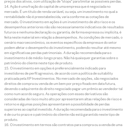
preços dos ativos, com utilização de “stops” para limitar as possíveis perdas.
Ação é uma fração do capital de uma empresa que é negociada no
mercado. É um título de renda variável, ou seja, um investimento no qual a
rentabilidade não é preestabelecida, varia conforme as cotações de
mercado. O investimento em ações é um investimento de alto risco e os
desempenhos anteriores não são necessariamente indicativos de resultados
futuros e nenhuma declaração ou garantia, de forma expressa ou implícita, é
feita neste material em relação a desempenhos. As condições de mercado, o
cenário macroeconômico, os eventos específicos da empresa e do setor
podem afetar o desempenho do investimento, podendo resultar até mesmo
em significativas perdas patrimoniais. A duração recomendada para o
investimento é de médio-longo prazo. Não há quaisquer garantias sobre o
patrimônio do cliente neste tipo de produto.
O investimento em opções é preferencialmente indicado para
investidores de perfil agressivo, de acordo com a política de suitability
praticada pela XP Investimentos. No mercado de opções, são negociados
direitos de compra ou venda de um bem por preço fixado em data futura,
devendo o adquirente do direito negociado pagar um prêmio ao vendedor tal
como num acordo seguro. As operações com esses derivativos são
consideradas de risco muito alto por apresentarem altas relações de risco e
retorno e algumas posições apresentarem a possibilidade de perdas
superiores ao capital investido. A duração recomendada para o investimento
é de curto prazo e o patrimônio do cliente não está garantido neste tipo de
produto.
O investimento em termos são contratos para compra ou a venda de uma