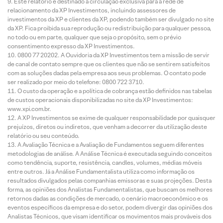
Este relatório é destinado à circulação exclusiva para a rede de
relacionamento da XP Investimentos, incluindo assessores de
investimentos da XP e clientes da XP, podendo também ser divulgado no site
da XP. Fica proibida sua reprodução ou redistribuição para qualquer pessoa,
no todo ou em parte, qualquer que seja o propósito, sem o prévio
consentimento expresso da XP Investimentos.
0800 77 20202. A Ouvidoria da XP Investimentos tem a missão de servir
de canal de contato sempre que os clientes que não se sentirem satisfeitos
com as soluções dadas pela empresa aos seus problemas. O contato pode
ser realizado por meio do telefone: 0800 722 3710.
O custo da operação e a política de cobrança estão definidos nas tabelas
de custos operacionais disponibilizadas no site da XP Investimentos:
www.xpi.com.br.
A XP Investimentos se exime de qualquer responsabilidade por quaisquer
prejuízos, diretos ou indiretos, que venham a decorrer da utilização deste
relatório ou seu conteúdo.
A Avaliação Técnica e a Avaliação de Fundamentos seguem diferentes
metodologias de análise. A Análise Técnica é executada seguindo conceitos
como tendência, suporte, resistência, candles, volumes, médias móveis
entre outros. Já a Análise Fundamentalista utiliza como informação os
resultados divulgados pelas companhias emissoras e suas projeções. Desta
forma, as opiniões dos Analistas Fundamentalistas, que buscam os melhores
retornos dadas as condições de mercado, o cenário macroeconômico e os
eventos específicos da empresa e do setor, podem divergir das opiniões dos
Analistas Técnicos, que visam identificar os movimentos mais prováveis dos