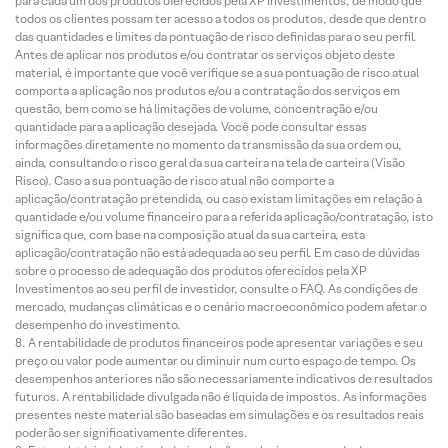
para cada um dos produtos oferecidos pela XP Investimentos, de modo que
todos os clientes possam ter acesso a todos os produtos, desde que dentro
das quantidades e limites da pontuação de risco definidas para o seu perfil.
Antes de aplicar nos produtos e/ou contratar os serviços objeto deste
material, é importante que você verifique se a sua pontuação de risco atual
comporta a aplicação nos produtos e/ou a contratação dos serviços em
questão, bem como se há limitações de volume, concentração e/ou
quantidade para a aplicação desejada. Você pode consultar essas
informações diretamente no momento da transmissão da sua ordem ou,
ainda, consultando o risco geral da sua carteira na tela de carteira (Visão
Risco). Caso a sua pontuação de risco atual não comporte a
aplicação/contratação pretendida, ou caso existam limitações em relação à
quantidade e/ou volume financeiro para a referida aplicação/contratação, isto
significa que, com base na composição atual da sua carteira, esta
aplicação/contratação não está adequada ao seu perfil. Em caso de dúvidas
sobre o processo de adequação dos produtos oferecidos pela XP
Investimentos ao seu perfil de investidor, consulte o FAQ. As condições de
mercado, mudanças climáticas e o cenário macroeconômico podem afetar o
desempenho do investimento.
A rentabilidade de produtos financeiros pode apresentar variações e seu
preço ou valor pode aumentar ou diminuir num curto espaço de tempo. Os
desempenhos anteriores não são necessariamente indicativos de resultados
futuros. A rentabilidade divulgada não é líquida de impostos. As informações
presentes neste material são baseadas em simulações e os resultados reais
poderão ser significativamente diferentes.