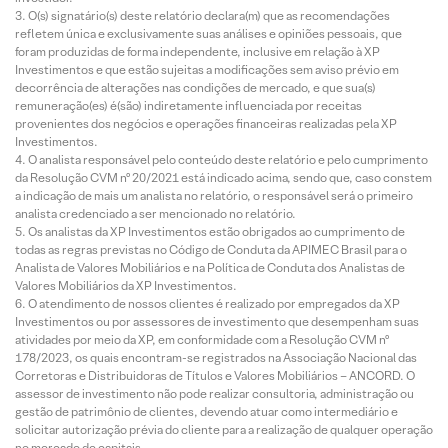
O(s) signatário(s) deste relatório declara(m) que as recomendações
refletem única e exclusivamente suas análises e opiniões pessoais, que
foram produzidas de forma independente, inclusive em relação à XP
Investimentos e que estão sujeitas a modificações sem aviso prévio em
decorrência de alterações nas condições de mercado, e que sua(s)
remuneração(es) é(são) indiretamente influenciada por receitas
provenientes dos negócios e operações financeiras realizadas pela XP
Investimentos.
O analista responsável pelo conteúdo deste relatório e pelo cumprimento
da Resolução CVM nº 20/2021 está indicado acima, sendo que, caso constem
a indicação de mais um analista no relatório, o responsável será o primeiro
analista credenciado a ser mencionado no relatório.
Os analistas da XP Investimentos estão obrigados ao cumprimento de
todas as regras previstas no Código de Conduta da APIMEC Brasil para o
Analista de Valores Mobiliários e na Política de Conduta dos Analistas de
Valores Mobiliários da XP Investimentos.
O atendimento de nossos clientes é realizado por empregados da XP
Investimentos ou por assessores de investimento que desempenham suas
atividades por meio da XP, em conformidade com a Resolução CVM nº
178/2023, os quais encontram-se registrados na Associação Nacional das
Corretoras e Distribuidoras de Títulos e Valores Mobiliários – ANCORD. O
assessor de investimento não pode realizar consultoria, administração ou
gestão de patrimônio de clientes, devendo atuar como intermediário e
solicitar autorização prévia do cliente para a realização de qualquer operação
no mercado de capitais.