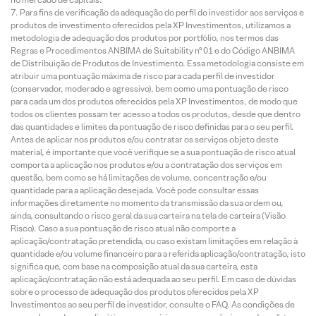
Para fins de verificação da adequação do perfil do investidor aos serviços e
produtos de investimento oferecidos pela XP Investimentos, utilizamos a
metodologia de adequação dos produtos por portfólio, nos termos das
Regras e Procedimentos ANBIMA de Suitability nº 01 e do Código ANBIMA
de Distribuição de Produtos de Investimento. Essa metodologia consiste em
atribuir uma pontuação máxima de risco para cada perfil de investidor
(conservador, moderado e agressivo), bem como uma pontuação de risco
para cada um dos produtos oferecidos pela XP Investimentos, de modo que
todos os clientes possam ter acesso a todos os produtos, desde que dentro
das quantidades e limites da pontuação de risco definidas para o seu perfil.
Antes de aplicar nos produtos e/ou contratar os serviços objeto deste
material, é importante que você verifique se a sua pontuação de risco atual
comporta a aplicação nos produtos e/ou a contratação dos serviços em
questão, bem como se há limitações de volume, concentração e/ou
quantidade para a aplicação desejada. Você pode consultar essas
informações diretamente no momento da transmissão da sua ordem ou,
ainda, consultando o risco geral da sua carteira na tela de carteira (Visão
Risco). Caso a sua pontuação de risco atual não comporte a
aplicação/contratação pretendida, ou caso existam limitações em relação à
quantidade e/ou volume financeiro para a referida aplicação/contratação, isto
significa que, com base na composição atual da sua carteira, esta
aplicação/contratação não está adequada ao seu perfil. Em caso de dúvidas
sobre o processo de adequação dos produtos oferecidos pela XP
Investimentos ao seu perfil de investidor, consulte o FAQ. As condições de