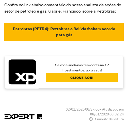
Confira no link abaixo comentário do nosso analista de ações do
setor de petróleo e gás, Gabriel Francisco, sobre a Petrobras:
Petrobras (PETR4): Petrobras e Bolívia fecham acordo
para gás
Se você ainda não tem conta na XP
Investimentos, abra a sua!
CLIQUE AQUI
02/01/2020 06:37:00 • Atualizado em
06/01/2020 06:32:24
1 minuto de leitura