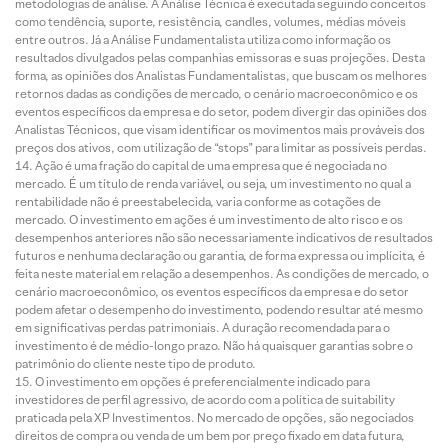
metodologias de análise. A Análise Técnica é executada seguindo conceitos
como tendência, suporte, resistência, candles, volumes, médias móveis
entre outros. Já a Análise Fundamentalista utiliza como informação os
resultados divulgados pelas companhias emissoras e suas projeções. Desta
forma, as opiniões dos Analistas Fundamentalistas, que buscam os melhores
retornos dadas as condições de mercado, o cenário macroeconômico e os
eventos específicos da empresa e do setor, podem divergir das opiniões dos
Analistas Técnicos, que visam identificar os movimentos mais prováveis dos
preços dos ativos, com utilização de “stops” para limitar as possíveis perdas.
Ação é uma fração do capital de uma empresa que é negociada no
mercado. É um título de renda variável, ou seja, um investimento no qual a
rentabilidade não é preestabelecida, varia conforme as cotações de
mercado. O investimento em ações é um investimento de alto risco e os
desempenhos anteriores não são necessariamente indicativos de resultados
futuros e nenhuma declaração ou garantia, de forma expressa ou implícita, é
feita neste material em relação a desempenhos. As condições de mercado, o
cenário macroeconômico, os eventos específicos da empresa e do setor
podem afetar o desempenho do investimento, podendo resultar até mesmo
em significativas perdas patrimoniais. A duração recomendada para o
investimento é de médio-longo prazo. Não há quaisquer garantias sobre o
patrimônio do cliente neste tipo de produto.
O investimento em opções é preferencialmente indicado para
investidores de perfil agressivo, de acordo com a política de suitability
praticada pela XP Investimentos. No mercado de opções, são negociados
direitos de compra ou venda de um bem por preço fixado em data futura,