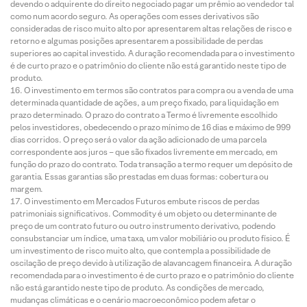
devendo o adquirente do direito negociado pagar um prêmio ao vendedor tal
como num acordo seguro. As operações com esses derivativos são
consideradas de risco muito alto por apresentarem altas relações de risco e
retorno e algumas posições apresentarem a possibilidade de perdas
superiores ao capital investido. A duração recomendada para o investimento
é de curto prazo e o patrimônio do cliente não está garantido neste tipo de
produto.
O investimento em termos são contratos para compra ou a venda de uma
determinada quantidade de ações, a um preço fixado, para liquidação em
prazo determinado. O prazo do contrato a Termo é livremente escolhido
pelos investidores, obedecendo o prazo mínimo de 16 dias e máximo de 999
dias corridos. O preço será o valor da ação adicionado de uma parcela
correspondente aos juros – que são fixados livremente em mercado, em
função do prazo do contrato. Toda transação a termo requer um depósito de
garantia. Essas garantias são prestadas em duas formas: cobertura ou
margem.
O investimento em Mercados Futuros embute riscos de perdas
patrimoniais significativos. Commodity é um objeto ou determinante de
preço de um contrato futuro ou outro instrumento derivativo, podendo
consubstanciar um índice, uma taxa, um valor mobiliário ou produto físico. É
um investimento de risco muito alto, que contempla a possibilidade de
oscilação de preço devido à utilização de alavancagem financeira. A duração
recomendada para o investimento é de curto prazo e o patrimônio do cliente
não está garantido neste tipo de produto. As condições de mercado,
mudanças climáticas e o cenário macroeconômico podem afetar o