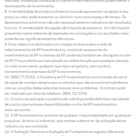
mercado, mudanças climáticas e o cenário macroeconômico podem afetar o
desempenho do investimento.
A rentabilidade de produtos financeiros pode apresentar variações e seu
preço ou valor pode aumentar ou diminuir num curto espaço de tempo. Os
desempenhos anteriores não são necessariamente indicativos de resultados
futuros. A rentabilidade divulgada não é líquida de impostos. As informações
presentes neste material são baseadas em simulações e os resultados reais
poderão ser significativamente diferentes.
Este relatório é destinado à circulação exclusiva para a rede de
relacionamento da XP Investimentos, incluindo assessores de
investimentos da XP e clientes da XP, podendo também ser divulgado no site
da XP. Fica proibida sua reprodução ou redistribuição para qualquer pessoa,
no todo ou em parte, qualquer que seja o propósito, sem o prévio
consentimento expresso da XP Investimentos.
0800 77 20202. A Ouvidoria da XP Investimentos tem a missão de servir
de canal de contato sempre que os clientes que não se sentirem satisfeitos
com as soluções dadas pela empresa aos seus problemas. O contato pode
ser realizado por meio do telefone: 0800 722 3710.
O custo da operação e a política de cobrança estão definidos nas tabelas
de custos operacionais disponibilizadas no site da XP Investimentos:
www.xpi.com.br.
A XP Investimentos se exime de qualquer responsabilidade por quaisquer
prejuízos, diretos ou indiretos, que venham a decorrer da utilização deste
relatório ou seu conteúdo.
A Avaliação Técnica e a Avaliação de Fundamentos seguem diferentes