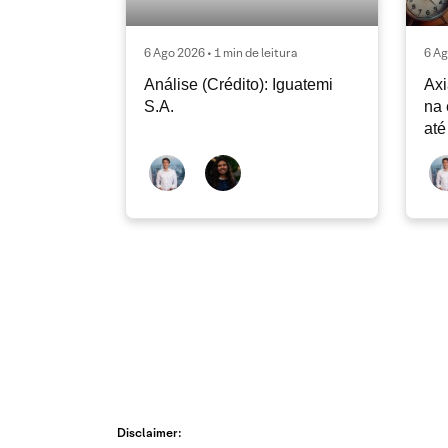
6 Ago 2026 • 1 min de leitura
6 Ag
Análise (Crédito): Iguatemi
Axi
S.A.
na 
até
Disclaimer: