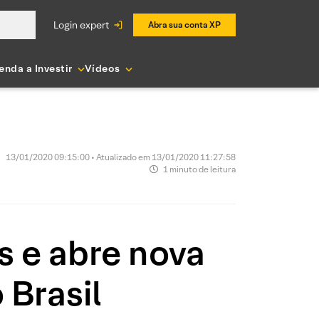
login expert
Abra sua conta XP
enda a Investir
Vídeos
13/01/2020 09:15:00 • Atualizado em 13/01/2020 11:27:58
1 minuto de leitura
s e abre nova
 Brasil