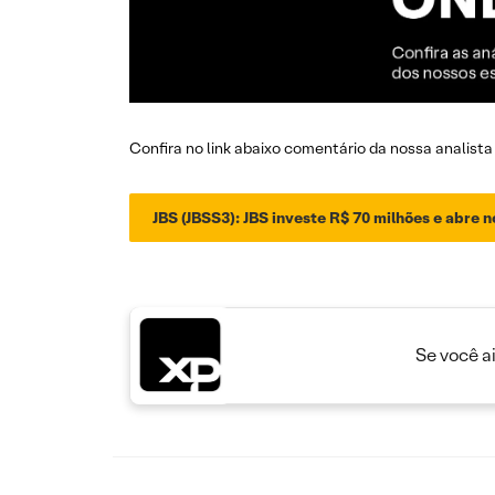
Confira no link abaixo comentário da nossa analista 
JBS (JBSS3): JBS investe R$ 70 milhões e abre n
Se você a