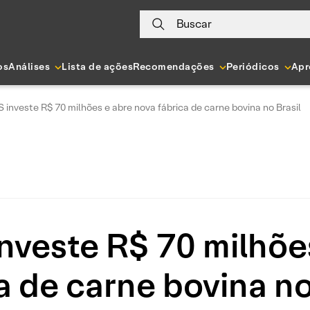
Buscar
os
Análises
Lista de ações
Recomendações
Periódicos
Apr
S investe R$ 70 milhões e abre nova fábrica de carne bovina no Brasil
investe R$ 70 milhõe
a de carne bovina no