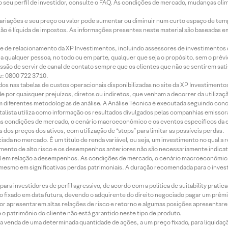
 seu perfil de investidor, consulte o FAQ. As condições de mercado, mudanças cl
 variações e seu preço ou valor pode aumentar ou diminuir num curto espaço de t
 não é líquida de impostos. As informações presentes neste material são baseadas e
rede de relacionamento da XP Investimentos, incluindo assessores de investimentos
ara qualquer pessoa, no todo ou em parte, qualquer que seja o propósito, sem o pr
ssão de servir de canal de contato sempre que os clientes que não se sentirem sat
e: 0800 722 3710.
dos nas tabelas de custos operacionais disponibilizadas no site da XP Investimento
 por quaisquer prejuízos, diretos ou indiretos, que venham a decorrer da utilizaç
 diferentes metodologias de análise. A Análise Técnica é executada seguindo conc
alista utiliza como informação os resultados divulgados pelas companhias emissora
 condições de mercado, o cenário macroeconômico e os eventos específicos da em
dos preços dos ativos, com utilização de “stops” para limitar as possíveis perdas.
ada no mercado. É um título de renda variável, ou seja, um investimento no qual a r
mento de alto risco e os desempenhos anteriores não são necessariamente indicat
terial em relação a desempenhos. As condições de mercado, o cenário macroeconômi
mesmo em significativas perdas patrimoniais. A duração recomendada para o inves
ra investidores de perfil agressivo, de acordo com a política de suitability prat
 fixado em data futura, devendo o adquirente do direito negociado pagar um prê
or apresentarem altas relações de risco e retorno e algumas posições apresentarem 
o patrimônio do cliente não está garantido neste tipo de produto.
 venda de uma determinada quantidade de ações, a um preço fixado, para liquidaç