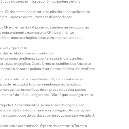
imáticas e o cenário macroeconômico podem afetar o
empo. Os desempenhos anteriores não são necessariamente
m simulações e os resultados reais poderão ser
 da XP e clientes da XP, podendo também ser divulgado no
évio consentimento expresso da XP Investimentos.
isfeitos com as soluções dadas pela empresa aos seus
s: www.xpi.com.br.
ão deste relatório ou seu conteúdo.
eitos como tendência, suporte, resistência, candles,
s e suas projeções. Desta forma, as opiniões dos Analistas
presa e do setor, podem divergir das opiniões dos Analistas
entabilidade não é preestabelecida, varia conforme as
ivos de resultados futuros e nenhuma declaração ou
co, os eventos específicos da empresa e do setor podem
timento é de médio-longo prazo. Não há quaisquer garantias
icada pela XP Investimentos. No mercado de opções, são
mio ao vendedor tal como num acordo seguro. As operações
a possibilidade de perdas superiores ao capital investido. A
ão em prazo determinado. O prazo do contrato a Termo é