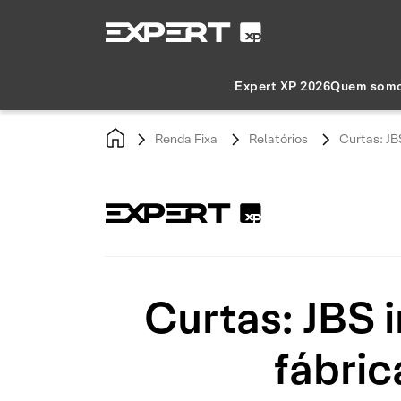
Expert XP 2026
Quem som
Renda Fixa
Relatórios
Curtas: JB
Curtas: JBS 
fábric