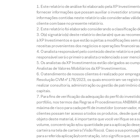
Este relatório de análise foi elaborado pela XP Investim
fornecer informações que possam auxiliar o investidor a toma
informações contidas neste relatório são consideradas válida
cliente com base no presente relatório.
Este relatório foi elaborado considerando a classificação d
O(s) signatário(s) deste relatório declara(m) que as reco
à XP Investimentos e que estão sujeitas a modificações sem 
receitas provenientes dos negócios e operações financeiras 
O analista responsável pelo conteúdo deste relatório e pe
responsável será o primeiro analista credenciado a ser menci
Os analistas da XP Investimentos estão obrigados ao cumpr
Analistas de Valores Mobiliários da XP Investimentos.
O atendimento de nossos clientes é realizado por empreg
Resolução CVM nº 178/2023, os quais encontram-se registrad
realizar consultoria, administração ou gestão de patrimônio 
capitais.
Para fins de verificação da adequação do perfil do invest
portfólio, nos termos das Regras e Procedimentos ANBIMA de
máxima de risco para cada perfil de investidor (conservado
clientes possam ter acesso a todos os produtos, desde que de
objeto deste material, é importante que você verifique se a
volume, concentração e/ou quantidade para a aplicação dese
carteira na tela de carteira (Visão Risco). Caso a sua pontu
para a referida aplicação/contratação, isto significa que, co