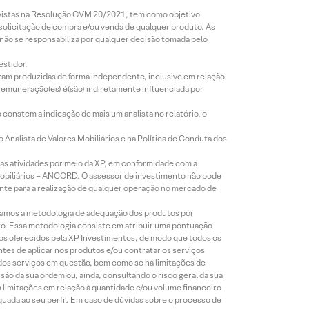
revistas na Resolução CVM 20/2021, tem como objetivo
 solicitação de compra e/ou venda de qualquer produto. As
 não se responsabiliza por qualquer decisão tomada pelo
estidor.
foram produzidas de forma independente, inclusive em relação
 remuneração(es) é(são) indiretamente influenciada por
constem a indicação de mais um analista no relatório, o
Analista de Valores Mobiliários e na Política de Conduta dos
s atividades por meio da XP, em conformidade com a
Mobiliários – ANCORD. O assessor de investimento não pode
iente para a realização de qualquer operação no mercado de
lizamos a metodologia de adequação dos produtos por
to. Essa metodologia consiste em atribuir uma pontuação
tos oferecidos pela XP Investimentos, de modo que todos os
ntes de aplicar nos produtos e/ou contratar os serviços
 dos serviços em questão, bem como se há limitações de
o da sua ordem ou, ainda, consultando o risco geral da sua
m limitações em relação à quantidade e/ou volume financeiro
equada ao seu perfil. Em caso de dúvidas sobre o processo de