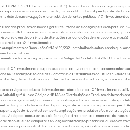
entos CCTVM S.A. (“XP Investimentos ou XP”) de acordo com todas as exigências p
r sua própria decisão de investimento, não constituindo qualquer tipo de oferta ou
s na data de sua divulgação e foram obtidas de fontes públicas. A XP Investimentos
e risco dos produtos de modo a gerar resultados de alocação para cada perfil de inv
mendações refletem única e exclusivamente suas análises e opiniões pessoais, que 
aviso prévio em decorrência de alterações nas condições de mercado, e que sua(s)
realizadas pela XP Investimentos.
lo cumprimento da Resolução CVM nº 20/2021 está indicado acima, sendo que, caso 
onado no relatório.
imento de todas as regras previstas no Código de Conduta da APIMEC Brasil para o 
ados da XP Investimentos ou por assessores de investimento que desempenham sua
os na Associação Nacional das Corretoras e Distribuidoras de Títulos e Valores 
de clientes, devendo atuar como intermediário e solicitar autorização prévia do cl
idor aos serviços e produtos de investimento oferecidos pela XP Investimentos, uti
 Suitability nº 01 e do Código ANBIMA de Distribuição de Produtos de Investimen
r, moderado e agressivo), bem como uma pontuação de risco para cada um dos produ
ntro das quantidades e limites da pontuação de risco definidas para o seu perfil. A
 sua pontuação de risco atual comporta a aplicação nos produtos e/ou a contratação
jada. Você pode consultar essas informações diretamente no momento da transmissã
ação de risco atual não comporte a aplicação/contratação pretendida, ou caso exista
m base na composição atual da sua carteira, esta aplicação/contratação não está ad