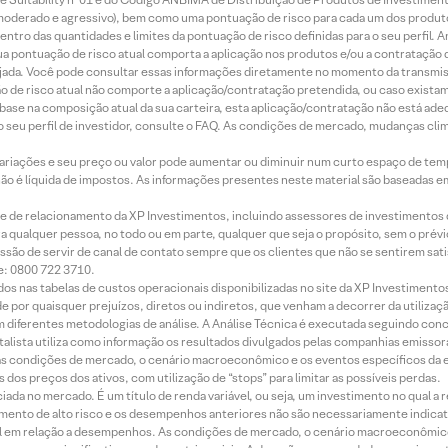
r, moderado e agressivo), bem como uma pontuação de risco para cada um dos produ
ntro das quantidades e limites da pontuação de risco definidas para o seu perfil. A
 sua pontuação de risco atual comporta a aplicação nos produtos e/ou a contratação
jada. Você pode consultar essas informações diretamente no momento da transmissã
ação de risco atual não comporte a aplicação/contratação pretendida, ou caso exista
m base na composição atual da sua carteira, esta aplicação/contratação não está ad
 seu perfil de investidor, consulte o FAQ. As condições de mercado, mudanças cl
 variações e seu preço ou valor pode aumentar ou diminuir num curto espaço de t
 não é líquida de impostos. As informações presentes neste material são baseadas e
rede de relacionamento da XP Investimentos, incluindo assessores de investimentos
ara qualquer pessoa, no todo ou em parte, qualquer que seja o propósito, sem o pr
ssão de servir de canal de contato sempre que os clientes que não se sentirem sat
e: 0800 722 3710.
dos nas tabelas de custos operacionais disponibilizadas no site da XP Investimento
 por quaisquer prejuízos, diretos ou indiretos, que venham a decorrer da utilizaç
 diferentes metodologias de análise. A Análise Técnica é executada seguindo conc
alista utiliza como informação os resultados divulgados pelas companhias emissora
 condições de mercado, o cenário macroeconômico e os eventos específicos da em
dos preços dos ativos, com utilização de “stops” para limitar as possíveis perdas.
ada no mercado. É um título de renda variável, ou seja, um investimento no qual a r
mento de alto risco e os desempenhos anteriores não são necessariamente indicat
terial em relação a desempenhos. As condições de mercado, o cenário macroeconômi