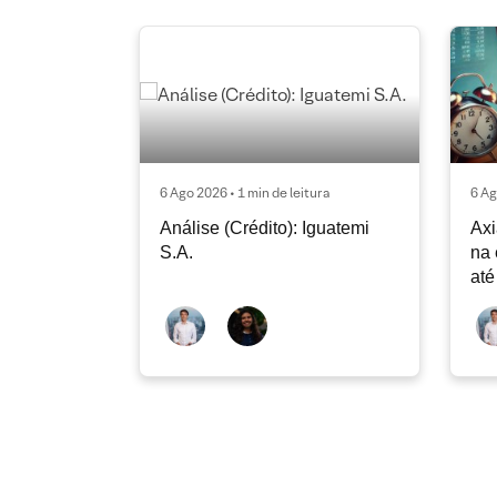
6 Ago 2026 • 1 min de leitura
6 Ag
Análise (Crédito): Iguatemi
Axi
S.A.
na 
até