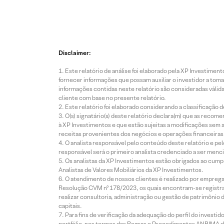
Disclaimer:
Este relatório de análise foi elaborado pela XP Investim
fornecer informações que possam auxiliar o investidor a toma
informações contidas neste relatório são consideradas válida
cliente com base no presente relatório.
Este relatório foi elaborado considerando a classificação d
O(s) signatário(s) deste relatório declara(m) que as reco
à XP Investimentos e que estão sujeitas a modificações sem 
receitas provenientes dos negócios e operações financeiras 
O analista responsável pelo conteúdo deste relatório e pe
responsável será o primeiro analista credenciado a ser menci
Os analistas da XP Investimentos estão obrigados ao cumpr
Analistas de Valores Mobiliários da XP Investimentos.
O atendimento de nossos clientes é realizado por empreg
Resolução CVM nº 178/2023, os quais encontram-se registrad
realizar consultoria, administração ou gestão de patrimônio 
capitais.
Para fins de verificação da adequação do perfil do invest
portfólio, nos termos das Regras e Procedimentos ANBIMA de