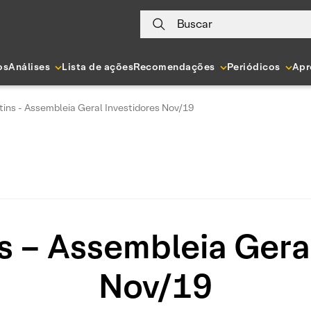
Buscar
os
Análises
Lista de ações
Recomendações
Periódicos
Apr
ins - Assembleia Geral Investidores Nov/19
s – Assembleia Geral
Nov/19