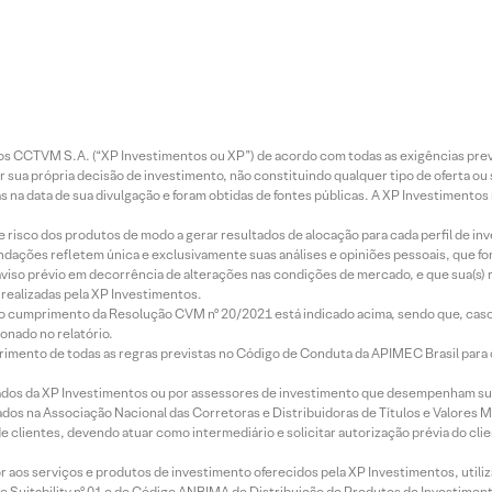
entos CCTVM S.A. (“XP Investimentos ou XP”) de acordo com todas as exigências p
r sua própria decisão de investimento, não constituindo qualquer tipo de oferta ou
s na data de sua divulgação e foram obtidas de fontes públicas. A XP Investimentos
e risco dos produtos de modo a gerar resultados de alocação para cada perfil de inv
mendações refletem única e exclusivamente suas análises e opiniões pessoais, que 
aviso prévio em decorrência de alterações nas condições de mercado, e que sua(s)
realizadas pela XP Investimentos.
lo cumprimento da Resolução CVM nº 20/2021 está indicado acima, sendo que, caso 
onado no relatório.
imento de todas as regras previstas no Código de Conduta da APIMEC Brasil para o 
ados da XP Investimentos ou por assessores de investimento que desempenham sua
os na Associação Nacional das Corretoras e Distribuidoras de Títulos e Valores 
de clientes, devendo atuar como intermediário e solicitar autorização prévia do cl
idor aos serviços e produtos de investimento oferecidos pela XP Investimentos, uti
 Suitability nº 01 e do Código ANBIMA de Distribuição de Produtos de Investimen