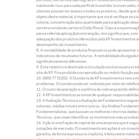
máxima de risco para cada perfil de investidor (conservado
clientes possam ter acesso a todos os produtos, desde que de
objeto deste material, é importante que você verifique se a
volume, concentração e/ou quantidade para a aplicação dese
carteira na tela de carteira (Visão Risco). Caso a sua pontu
para a referida aplicação/contratação, isto significa que, co
adequação dos produtos oferecidos pela XP Investimentos ao
desempenho do investimento.
A rentabilidade de produtos financeiros pode apresentar
indicativos de resultados futuros. A rentabilidade divulgada
significativamente diferentes.
Este relatório é destinado à circulação exclusiva para a 
site da XP. Fica proibida sua reprodução ou redistribuição p
0800 77 20202. A Ouvidoria da XP Investimentos tem a mi
problemas. O contato pode ser realizado por meio do telefon
O custo da operação e a política de cobrança estão defini
A XP Investimentos se exime de qualquer responsabilidade
A Avaliação Técnica e a Avaliação de Fundamentos seguem
volumes, médias móveis entre outros. Já a Análise Fundament
Fundamentalistas, que buscam os melhores retornos dadas as
Técnicos, que visam identificar os movimentos mais prováveis 
Ação é uma fração do capital de uma empresa que é negoci
cotações de mercado. O investimento em ações é um investi
garantia, de forma expressa ou implícita, é feita neste ma