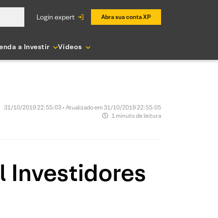
login expert
Abra sua conta XP
enda a Investir
Vídeos
31/10/2019 22:55:03 • Atualizado em 31/10/2019 22:55:05
1 minuto de leitura
 Investidores