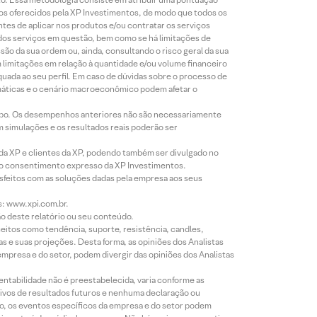
tos oferecidos pela XP Investimentos, de modo que todos os
ntes de aplicar nos produtos e/ou contratar os serviços
 dos serviços em questão, bem como se há limitações de
o da sua ordem ou, ainda, consultando o risco geral da sua
m limitações em relação à quantidade e/ou volume financeiro
equada ao seu perfil. Em caso de dúvidas sobre o processo de
imáticas e o cenário macroeconômico podem afetar o
empo. Os desempenhos anteriores não são necessariamente
m simulações e os resultados reais poderão ser
 da XP e clientes da XP, podendo também ser divulgado no
évio consentimento expresso da XP Investimentos.
isfeitos com as soluções dadas pela empresa aos seus
s: www.xpi.com.br.
ão deste relatório ou seu conteúdo.
eitos como tendência, suporte, resistência, candles,
s e suas projeções. Desta forma, as opiniões dos Analistas
presa e do setor, podem divergir das opiniões dos Analistas
entabilidade não é preestabelecida, varia conforme as
ivos de resultados futuros e nenhuma declaração ou
co, os eventos específicos da empresa e do setor podem