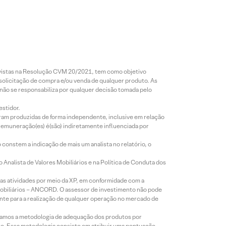
revistas na Resolução CVM 20/2021, tem como objetivo
 solicitação de compra e/ou venda de qualquer produto. As
 não se responsabiliza por qualquer decisão tomada pelo
estidor.
foram produzidas de forma independente, inclusive em relação
 remuneração(es) é(são) indiretamente influenciada por
constem a indicação de mais um analista no relatório, o
Analista de Valores Mobiliários e na Política de Conduta dos
s atividades por meio da XP, em conformidade com a
Mobiliários – ANCORD. O assessor de investimento não pode
iente para a realização de qualquer operação no mercado de
lizamos a metodologia de adequação dos produtos por
to. Essa metodologia consiste em atribuir uma pontuação