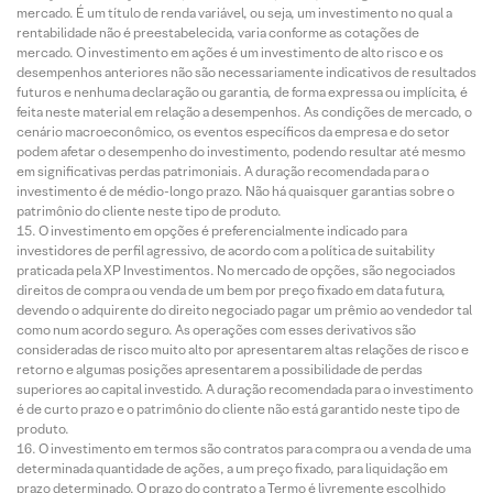
mercado. É um título de renda variável, ou seja, um investimento no qual a
rentabilidade não é preestabelecida, varia conforme as cotações de
mercado. O investimento em ações é um investimento de alto risco e os
desempenhos anteriores não são necessariamente indicativos de resultados
futuros e nenhuma declaração ou garantia, de forma expressa ou implícita, é
feita neste material em relação a desempenhos. As condições de mercado, o
cenário macroeconômico, os eventos específicos da empresa e do setor
podem afetar o desempenho do investimento, podendo resultar até mesmo
em significativas perdas patrimoniais. A duração recomendada para o
investimento é de médio-longo prazo. Não há quaisquer garantias sobre o
patrimônio do cliente neste tipo de produto.
O investimento em opções é preferencialmente indicado para
investidores de perfil agressivo, de acordo com a política de suitability
praticada pela XP Investimentos. No mercado de opções, são negociados
direitos de compra ou venda de um bem por preço fixado em data futura,
devendo o adquirente do direito negociado pagar um prêmio ao vendedor tal
como num acordo seguro. As operações com esses derivativos são
consideradas de risco muito alto por apresentarem altas relações de risco e
retorno e algumas posições apresentarem a possibilidade de perdas
superiores ao capital investido. A duração recomendada para o investimento
é de curto prazo e o patrimônio do cliente não está garantido neste tipo de
produto.
O investimento em termos são contratos para compra ou a venda de uma
determinada quantidade de ações, a um preço fixado, para liquidação em
prazo determinado. O prazo do contrato a Termo é livremente escolhido