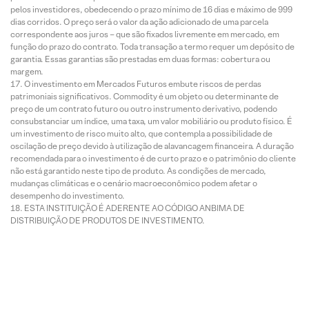
pelos investidores, obedecendo o prazo mínimo de 16 dias e máximo de 999
dias corridos. O preço será o valor da ação adicionado de uma parcela
correspondente aos juros – que são fixados livremente em mercado, em
função do prazo do contrato. Toda transação a termo requer um depósito de
garantia. Essas garantias são prestadas em duas formas: cobertura ou
margem.
O investimento em Mercados Futuros embute riscos de perdas
patrimoniais significativos. Commodity é um objeto ou determinante de
preço de um contrato futuro ou outro instrumento derivativo, podendo
consubstanciar um índice, uma taxa, um valor mobiliário ou produto físico. É
um investimento de risco muito alto, que contempla a possibilidade de
oscilação de preço devido à utilização de alavancagem financeira. A duração
recomendada para o investimento é de curto prazo e o patrimônio do cliente
não está garantido neste tipo de produto. As condições de mercado,
mudanças climáticas e o cenário macroeconômico podem afetar o
desempenho do investimento.
ESTA INSTITUIÇÃO É ADERENTE AO CÓDIGO ANBIMA DE
DISTRIBUIÇÃO DE PRODUTOS DE INVESTIMENTO.