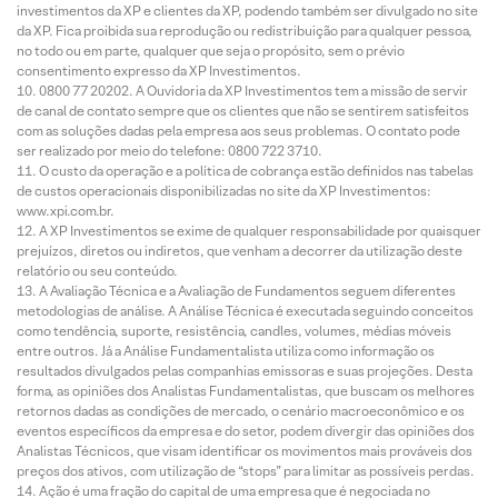
investimentos da XP e clientes da XP, podendo também ser divulgado no site
da XP. Fica proibida sua reprodução ou redistribuição para qualquer pessoa,
no todo ou em parte, qualquer que seja o propósito, sem o prévio
consentimento expresso da XP Investimentos.
0800 77 20202. A Ouvidoria da XP Investimentos tem a missão de servir
de canal de contato sempre que os clientes que não se sentirem satisfeitos
com as soluções dadas pela empresa aos seus problemas. O contato pode
ser realizado por meio do telefone: 0800 722 3710.
O custo da operação e a política de cobrança estão definidos nas tabelas
de custos operacionais disponibilizadas no site da XP Investimentos:
www.xpi.com.br.
A XP Investimentos se exime de qualquer responsabilidade por quaisquer
prejuízos, diretos ou indiretos, que venham a decorrer da utilização deste
relatório ou seu conteúdo.
A Avaliação Técnica e a Avaliação de Fundamentos seguem diferentes
metodologias de análise. A Análise Técnica é executada seguindo conceitos
como tendência, suporte, resistência, candles, volumes, médias móveis
entre outros. Já a Análise Fundamentalista utiliza como informação os
resultados divulgados pelas companhias emissoras e suas projeções. Desta
forma, as opiniões dos Analistas Fundamentalistas, que buscam os melhores
retornos dadas as condições de mercado, o cenário macroeconômico e os
eventos específicos da empresa e do setor, podem divergir das opiniões dos
Analistas Técnicos, que visam identificar os movimentos mais prováveis dos
preços dos ativos, com utilização de “stops” para limitar as possíveis perdas.
Ação é uma fração do capital de uma empresa que é negociada no