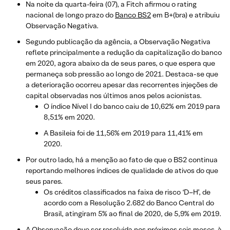
Na noite da quarta-feira (07), a Fitch afirmou o rating
nacional de longo prazo do
Banco BS2
em B+(bra) e atribuiu
Observação Negativa.
Segundo publicação da agência, a Observação Negativa
reflete principalmente a redução da capitalização do banco
em 2020, agora abaixo da de seus pares, o que espera que
permaneça sob pressão ao longo de 2021. Destaca-se que
a deterioração ocorreu apesar das recorrentes injeções de
capital observadas nos últimos anos pelos acionistas.
O índice Nível I do banco caiu de 10,62% em 2019 para
8,51% em 2020.
A Basileia foi de 11,56% em 2019 para 11,41% em
2020.
Por outro lado, há a menção ao fato de que o BS2 continua
reportando melhores índices de qualidade de ativos do que
seus pares.
Os créditos classificados na faixa de risco ‘D–H’, de
acordo com a Resolução 2.682 do Banco Central do
Brasil, atingiram 5% ao final de 2020, de 5,9% em 2019.
A Observação deve ser resolvida nos próximos seis meses, à