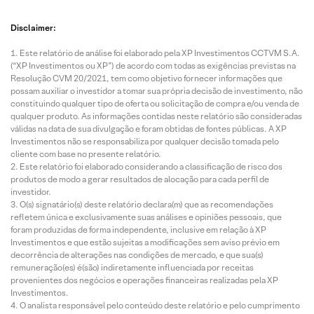
Disclaimer:
Este relatório de análise foi elaborado pela XP Investimentos CCTVM S.A.
(“XP Investimentos ou XP”) de acordo com todas as exigências previstas na
Resolução CVM 20/2021, tem como objetivo fornecer informações que
possam auxiliar o investidor a tomar sua própria decisão de investimento, não
constituindo qualquer tipo de oferta ou solicitação de compra e/ou venda de
qualquer produto. As informações contidas neste relatório são consideradas
válidas na data de sua divulgação e foram obtidas de fontes públicas. A XP
Investimentos não se responsabiliza por qualquer decisão tomada pelo
cliente com base no presente relatório.
Este relatório foi elaborado considerando a classificação de risco dos
produtos de modo a gerar resultados de alocação para cada perfil de
investidor.
O(s) signatário(s) deste relatório declara(m) que as recomendações
refletem única e exclusivamente suas análises e opiniões pessoais, que
foram produzidas de forma independente, inclusive em relação à XP
Investimentos e que estão sujeitas a modificações sem aviso prévio em
decorrência de alterações nas condições de mercado, e que sua(s)
remuneração(es) é(são) indiretamente influenciada por receitas
provenientes dos negócios e operações financeiras realizadas pela XP
Investimentos.
O analista responsável pelo conteúdo deste relatório e pelo cumprimento