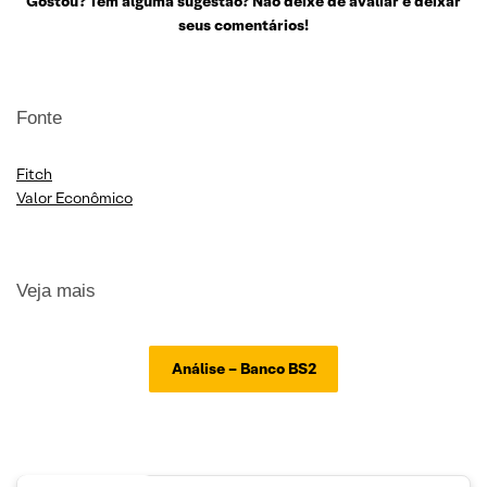
Gostou? Tem alguma sugestão? Não deixe de avaliar e deixar
seus comentários!
Fonte
Fitch
Valor Econômico
Veja mais
Análise – Banco BS2