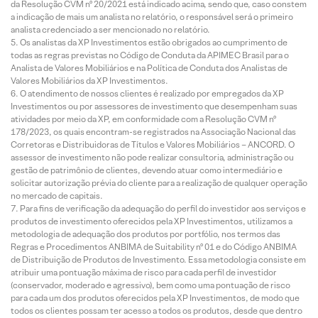
da Resolução CVM nº 20/2021 está indicado acima, sendo que, caso constem
a indicação de mais um analista no relatório, o responsável será o primeiro
analista credenciado a ser mencionado no relatório.
Os analistas da XP Investimentos estão obrigados ao cumprimento de
todas as regras previstas no Código de Conduta da APIMEC Brasil para o
Analista de Valores Mobiliários e na Política de Conduta dos Analistas de
Valores Mobiliários da XP Investimentos.
O atendimento de nossos clientes é realizado por empregados da XP
Investimentos ou por assessores de investimento que desempenham suas
atividades por meio da XP, em conformidade com a Resolução CVM nº
178/2023, os quais encontram-se registrados na Associação Nacional das
Corretoras e Distribuidoras de Títulos e Valores Mobiliários – ANCORD. O
assessor de investimento não pode realizar consultoria, administração ou
gestão de patrimônio de clientes, devendo atuar como intermediário e
solicitar autorização prévia do cliente para a realização de qualquer operação
no mercado de capitais.
Para fins de verificação da adequação do perfil do investidor aos serviços e
produtos de investimento oferecidos pela XP Investimentos, utilizamos a
metodologia de adequação dos produtos por portfólio, nos termos das
Regras e Procedimentos ANBIMA de Suitability nº 01 e do Código ANBIMA
de Distribuição de Produtos de Investimento. Essa metodologia consiste em
atribuir uma pontuação máxima de risco para cada perfil de investidor
(conservador, moderado e agressivo), bem como uma pontuação de risco
para cada um dos produtos oferecidos pela XP Investimentos, de modo que
todos os clientes possam ter acesso a todos os produtos, desde que dentro