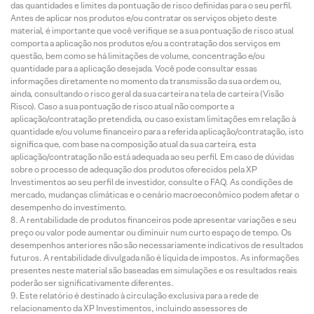
das quantidades e limites da pontuação de risco definidas para o seu perfil.
Antes de aplicar nos produtos e/ou contratar os serviços objeto deste
material, é importante que você verifique se a sua pontuação de risco atual
comporta a aplicação nos produtos e/ou a contratação dos serviços em
questão, bem como se há limitações de volume, concentração e/ou
quantidade para a aplicação desejada. Você pode consultar essas
informações diretamente no momento da transmissão da sua ordem ou,
ainda, consultando o risco geral da sua carteira na tela de carteira (Visão
Risco). Caso a sua pontuação de risco atual não comporte a
aplicação/contratação pretendida, ou caso existam limitações em relação à
quantidade e/ou volume financeiro para a referida aplicação/contratação, isto
significa que, com base na composição atual da sua carteira, esta
aplicação/contratação não está adequada ao seu perfil. Em caso de dúvidas
sobre o processo de adequação dos produtos oferecidos pela XP
Investimentos ao seu perfil de investidor, consulte o FAQ. As condições de
mercado, mudanças climáticas e o cenário macroeconômico podem afetar o
desempenho do investimento.
A rentabilidade de produtos financeiros pode apresentar variações e seu
preço ou valor pode aumentar ou diminuir num curto espaço de tempo. Os
desempenhos anteriores não são necessariamente indicativos de resultados
futuros. A rentabilidade divulgada não é líquida de impostos. As informações
presentes neste material são baseadas em simulações e os resultados reais
poderão ser significativamente diferentes.
Este relatório é destinado à circulação exclusiva para a rede de
relacionamento da XP Investimentos, incluindo assessores de