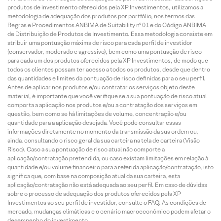
produtos de investimento oferecidos pela XP Investimentos, utilizamos a
metodologia de adequação dos produtos por portfólio, nos termos das
Regras e Procedimentos ANBIMA de Suitability nº 01 e do Código ANBIMA
de Distribuição de Produtos de Investimento. Essa metodologia consiste em
atribuir uma pontuação máxima de risco para cada perfil de investidor
(conservador, moderado e agressivo), bem como uma pontuação de risco
para cada um dos produtos oferecidos pela XP Investimentos, de modo que
todos os clientes possam ter acesso a todos os produtos, desde que dentro
das quantidades e limites da pontuação de risco definidas para o seu perfil.
Antes de aplicar nos produtos e/ou contratar os serviços objeto deste
material, é importante que você verifique se a sua pontuação de risco atual
comporta a aplicação nos produtos e/ou a contratação dos serviços em
questão, bem como se há limitações de volume, concentração e/ou
quantidade para a aplicação desejada. Você pode consultar essas
informações diretamente no momento da transmissão da sua ordem ou,
ainda, consultando o risco geral da sua carteira na tela de carteira (Visão
Risco). Caso a sua pontuação de risco atual não comporte a
aplicação/contratação pretendida, ou caso existam limitações em relação à
quantidade e/ou volume financeiro para a referida aplicação/contratação, isto
significa que, com base na composição atual da sua carteira, esta
aplicação/contratação não está adequada ao seu perfil. Em caso de dúvidas
sobre o processo de adequação dos produtos oferecidos pela XP
Investimentos ao seu perfil de investidor, consulte o FAQ. As condições de
mercado, mudanças climáticas e o cenário macroeconômico podem afetar o
desempenho do investimento.