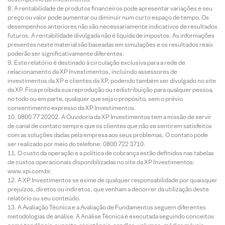
A rentabilidade de produtos financeiros pode apresentar variações e seu
preço ou valor pode aumentar ou diminuir num curto espaço de tempo. Os
desempenhos anteriores não são necessariamente indicativos de resultados
futuros. A rentabilidade divulgada não é líquida de impostos. As informações
presentes neste material são baseadas em simulações e os resultados reais
poderão ser significativamente diferentes.
Este relatório é destinado à circulação exclusiva para a rede de
relacionamento da XP Investimentos, incluindo assessores de
investimentos da XP e clientes da XP, podendo também ser divulgado no site
da XP. Fica proibida sua reprodução ou redistribuição para qualquer pessoa,
no todo ou em parte, qualquer que seja o propósito, sem o prévio
consentimento expresso da XP Investimentos.
0800 77 20202. A Ouvidoria da XP Investimentos tem a missão de servir
de canal de contato sempre que os clientes que não se sentirem satisfeitos
com as soluções dadas pela empresa aos seus problemas. O contato pode
ser realizado por meio do telefone: 0800 722 3710.
O custo da operação e a política de cobrança estão definidos nas tabelas
de custos operacionais disponibilizadas no site da XP Investimentos:
www.xpi.com.br.
A XP Investimentos se exime de qualquer responsabilidade por quaisquer
prejuízos, diretos ou indiretos, que venham a decorrer da utilização deste
relatório ou seu conteúdo.
A Avaliação Técnica e a Avaliação de Fundamentos seguem diferentes
metodologias de análise. A Análise Técnica é executada seguindo conceitos