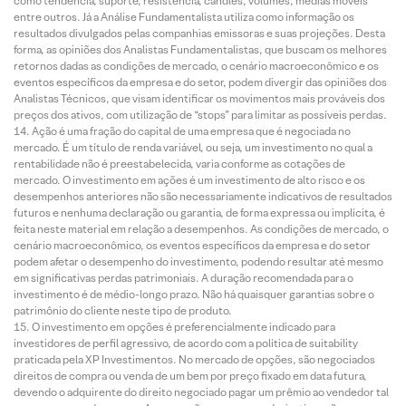
como tendência, suporte, resistência, candles, volumes, médias móveis
entre outros. Já a Análise Fundamentalista utiliza como informação os
resultados divulgados pelas companhias emissoras e suas projeções. Desta
forma, as opiniões dos Analistas Fundamentalistas, que buscam os melhores
retornos dadas as condições de mercado, o cenário macroeconômico e os
eventos específicos da empresa e do setor, podem divergir das opiniões dos
Analistas Técnicos, que visam identificar os movimentos mais prováveis dos
preços dos ativos, com utilização de “stops” para limitar as possíveis perdas.
Ação é uma fração do capital de uma empresa que é negociada no
mercado. É um título de renda variável, ou seja, um investimento no qual a
rentabilidade não é preestabelecida, varia conforme as cotações de
mercado. O investimento em ações é um investimento de alto risco e os
desempenhos anteriores não são necessariamente indicativos de resultados
futuros e nenhuma declaração ou garantia, de forma expressa ou implícita, é
feita neste material em relação a desempenhos. As condições de mercado, o
cenário macroeconômico, os eventos específicos da empresa e do setor
podem afetar o desempenho do investimento, podendo resultar até mesmo
em significativas perdas patrimoniais. A duração recomendada para o
investimento é de médio-longo prazo. Não há quaisquer garantias sobre o
patrimônio do cliente neste tipo de produto.
O investimento em opções é preferencialmente indicado para
investidores de perfil agressivo, de acordo com a política de suitability
praticada pela XP Investimentos. No mercado de opções, são negociados
direitos de compra ou venda de um bem por preço fixado em data futura,
devendo o adquirente do direito negociado pagar um prêmio ao vendedor tal