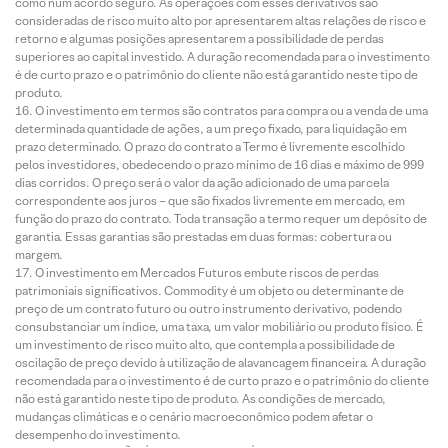
como num acordo seguro. As operações com esses derivativos são
consideradas de risco muito alto por apresentarem altas relações de risco e
retorno e algumas posições apresentarem a possibilidade de perdas
superiores ao capital investido. A duração recomendada para o investimento
é de curto prazo e o patrimônio do cliente não está garantido neste tipo de
produto.
O investimento em termos são contratos para compra ou a venda de uma
determinada quantidade de ações, a um preço fixado, para liquidação em
prazo determinado. O prazo do contrato a Termo é livremente escolhido
pelos investidores, obedecendo o prazo mínimo de 16 dias e máximo de 999
dias corridos. O preço será o valor da ação adicionado de uma parcela
correspondente aos juros – que são fixados livremente em mercado, em
função do prazo do contrato. Toda transação a termo requer um depósito de
garantia. Essas garantias são prestadas em duas formas: cobertura ou
margem.
O investimento em Mercados Futuros embute riscos de perdas
patrimoniais significativos. Commodity é um objeto ou determinante de
preço de um contrato futuro ou outro instrumento derivativo, podendo
consubstanciar um índice, uma taxa, um valor mobiliário ou produto físico. É
um investimento de risco muito alto, que contempla a possibilidade de
oscilação de preço devido à utilização de alavancagem financeira. A duração
recomendada para o investimento é de curto prazo e o patrimônio do cliente
não está garantido neste tipo de produto. As condições de mercado,
mudanças climáticas e o cenário macroeconômico podem afetar o
desempenho do investimento.