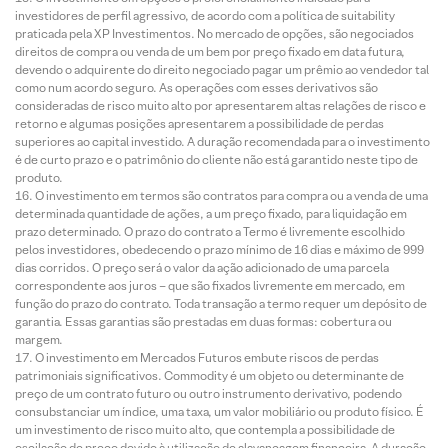
investidores de perfil agressivo, de acordo com a política de suitability
praticada pela XP Investimentos. No mercado de opções, são negociados
direitos de compra ou venda de um bem por preço fixado em data futura,
devendo o adquirente do direito negociado pagar um prêmio ao vendedor tal
como num acordo seguro. As operações com esses derivativos são
consideradas de risco muito alto por apresentarem altas relações de risco e
retorno e algumas posições apresentarem a possibilidade de perdas
superiores ao capital investido. A duração recomendada para o investimento
é de curto prazo e o patrimônio do cliente não está garantido neste tipo de
produto.
O investimento em termos são contratos para compra ou a venda de uma
determinada quantidade de ações, a um preço fixado, para liquidação em
prazo determinado. O prazo do contrato a Termo é livremente escolhido
pelos investidores, obedecendo o prazo mínimo de 16 dias e máximo de 999
dias corridos. O preço será o valor da ação adicionado de uma parcela
correspondente aos juros – que são fixados livremente em mercado, em
função do prazo do contrato. Toda transação a termo requer um depósito de
garantia. Essas garantias são prestadas em duas formas: cobertura ou
margem.
O investimento em Mercados Futuros embute riscos de perdas
patrimoniais significativos. Commodity é um objeto ou determinante de
preço de um contrato futuro ou outro instrumento derivativo, podendo
consubstanciar um índice, uma taxa, um valor mobiliário ou produto físico. É
um investimento de risco muito alto, que contempla a possibilidade de
oscilação de preço devido à utilização de alavancagem financeira. A duração