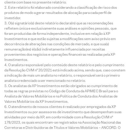
cliente com base no presente relatório.
Este relatório foi elaborado considerando a classificação de risco dos
produtos de modo a gerar resultados de alocação para cada perfil de
investidor.
O(s) signatário(s) deste relatório declara(m) que as recomendações
refletem única e exclusivamente suas análises e opiniões pessoais, que
foram produzidas de forma independente, inclusive em relação à XP
Investimentos e que estão sujeitas a modificações sem aviso prévio em
decorrência de alterações nas condições de mercado, e que sua(s)
remuneração(es) é(são) indiretamente influenciada por receitas
provenientes dos negócios e operações financeiras realizadas pela XP
Investimentos.
O analista responsável pelo conteúdo deste relatório e pelo cumprimento
da Resolução CVM nº 20/2021 está indicado acima, sendo que, caso constem
a indicação de mais um analista no relatório, o responsável será o primeiro
analista credenciado a ser mencionado no relatório.
Os analistas da XP Investimentos estão obrigados ao cumprimento de
todas as regras previstas no Código de Conduta da APIMEC Brasil para o
Analista de Valores Mobiliários e na Política de Conduta dos Analistas de
Valores Mobiliários da XP Investimentos.
O atendimento de nossos clientes é realizado por empregados da XP
Investimentos ou por assessores de investimento que desempenham suas
atividades por meio da XP, em conformidade com a Resolução CVM nº
178/2023, os quais encontram-se registrados na Associação Nacional das
Corretoras e Distribuidoras de Títulos e Valores Mobiliários – ANCORD. O