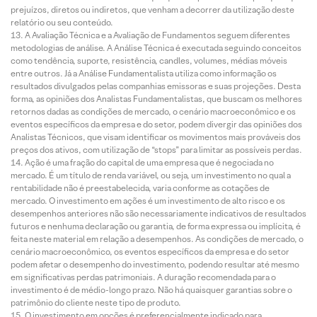
prejuízos, diretos ou indiretos, que venham a decorrer da utilização deste
relatório ou seu conteúdo.
A Avaliação Técnica e a Avaliação de Fundamentos seguem diferentes
metodologias de análise. A Análise Técnica é executada seguindo conceitos
como tendência, suporte, resistência, candles, volumes, médias móveis
entre outros. Já a Análise Fundamentalista utiliza como informação os
resultados divulgados pelas companhias emissoras e suas projeções. Desta
forma, as opiniões dos Analistas Fundamentalistas, que buscam os melhores
retornos dadas as condições de mercado, o cenário macroeconômico e os
eventos específicos da empresa e do setor, podem divergir das opiniões dos
Analistas Técnicos, que visam identificar os movimentos mais prováveis dos
preços dos ativos, com utilização de “stops” para limitar as possíveis perdas.
Ação é uma fração do capital de uma empresa que é negociada no
mercado. É um título de renda variável, ou seja, um investimento no qual a
rentabilidade não é preestabelecida, varia conforme as cotações de
mercado. O investimento em ações é um investimento de alto risco e os
desempenhos anteriores não são necessariamente indicativos de resultados
futuros e nenhuma declaração ou garantia, de forma expressa ou implícita, é
feita neste material em relação a desempenhos. As condições de mercado, o
cenário macroeconômico, os eventos específicos da empresa e do setor
podem afetar o desempenho do investimento, podendo resultar até mesmo
em significativas perdas patrimoniais. A duração recomendada para o
investimento é de médio-longo prazo. Não há quaisquer garantias sobre o
patrimônio do cliente neste tipo de produto.
O investimento em opções é preferencialmente indicado para