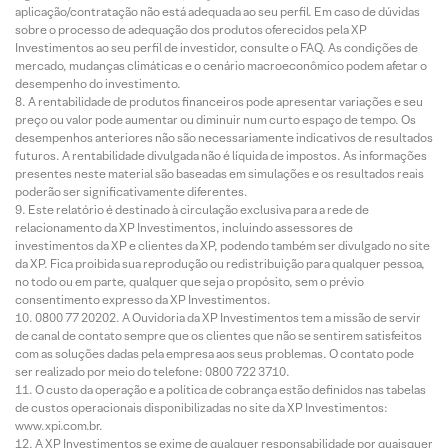
aplicação/contratação não está adequada ao seu perfil. Em caso de dúvidas
sobre o processo de adequação dos produtos oferecidos pela XP
Investimentos ao seu perfil de investidor, consulte o FAQ. As condições de
mercado, mudanças climáticas e o cenário macroeconômico podem afetar o
desempenho do investimento.
A rentabilidade de produtos financeiros pode apresentar variações e seu
preço ou valor pode aumentar ou diminuir num curto espaço de tempo. Os
desempenhos anteriores não são necessariamente indicativos de resultados
futuros. A rentabilidade divulgada não é líquida de impostos. As informações
presentes neste material são baseadas em simulações e os resultados reais
poderão ser significativamente diferentes.
Este relatório é destinado à circulação exclusiva para a rede de
relacionamento da XP Investimentos, incluindo assessores de
investimentos da XP e clientes da XP, podendo também ser divulgado no site
da XP. Fica proibida sua reprodução ou redistribuição para qualquer pessoa,
no todo ou em parte, qualquer que seja o propósito, sem o prévio
consentimento expresso da XP Investimentos.
0800 77 20202. A Ouvidoria da XP Investimentos tem a missão de servir
de canal de contato sempre que os clientes que não se sentirem satisfeitos
com as soluções dadas pela empresa aos seus problemas. O contato pode
ser realizado por meio do telefone: 0800 722 3710.
O custo da operação e a política de cobrança estão definidos nas tabelas
de custos operacionais disponibilizadas no site da XP Investimentos:
www.xpi.com.br.
A XP Investimentos se exime de qualquer responsabilidade por quaisquer