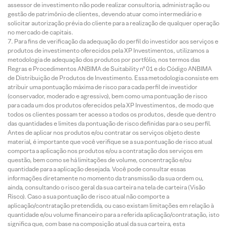
assessor de investimento não pode realizar consultoria, administração ou
gestão de patrimônio de clientes, devendo atuar como intermediário e
solicitar autorização prévia do cliente para a realização de qualquer operação
no mercado de capitais.
Para fins de verificação da adequação do perfil do investidor aos serviços e
produtos de investimento oferecidos pela XP Investimentos, utilizamos a
metodologia de adequação dos produtos por portfólio, nos termos das
Regras e Procedimentos ANBIMA de Suitability nº 01 e do Código ANBIMA
de Distribuição de Produtos de Investimento. Essa metodologia consiste em
atribuir uma pontuação máxima de risco para cada perfil de investidor
(conservador, moderado e agressivo), bem como uma pontuação de risco
para cada um dos produtos oferecidos pela XP Investimentos, de modo que
todos os clientes possam ter acesso a todos os produtos, desde que dentro
das quantidades e limites da pontuação de risco definidas para o seu perfil.
Antes de aplicar nos produtos e/ou contratar os serviços objeto deste
material, é importante que você verifique se a sua pontuação de risco atual
comporta a aplicação nos produtos e/ou a contratação dos serviços em
questão, bem como se há limitações de volume, concentração e/ou
quantidade para a aplicação desejada. Você pode consultar essas
informações diretamente no momento da transmissão da sua ordem ou,
ainda, consultando o risco geral da sua carteira na tela de carteira (Visão
Risco). Caso a sua pontuação de risco atual não comporte a
aplicação/contratação pretendida, ou caso existam limitações em relação à
quantidade e/ou volume financeiro para a referida aplicação/contratação, isto
significa que, com base na composição atual da sua carteira, esta