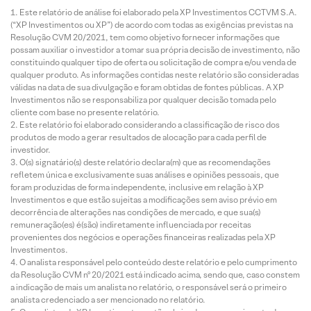
Este relatório de análise foi elaborado pela XP Investimentos CCTVM S.A.
(Crédit
na
Olho
adia
(“XP Investimentos ou XP”) de acordo com todas as exigências previstas na
o):
Renda
nos
entre
Resolução CVM 20/2021, tem como objetivo fornecer informações que
Lavvi
Fixa –
Ratings
de
possam auxiliar o investidor a tomar sua própria decisão de investimento, não
S.A.
Agosto/
|
propos
constituindo qualquer tipo de oferta ou solicitação de compra e/ou venda de
2026
Agosto
as pel
qualquer produto. As informações contidas neste relatório são consideradas
válidas na data de sua divulgação e foram obtidas de fontes públicas. A XP
2026
Rumo
Investimentos não se responsabiliza por qualquer decisão tomada pelo
para
cliente com base no presente relatório.
início
Este relatório foi elaborado considerando a classificação de risco dos
de
produtos de modo a gerar resultados de alocação para cada perfil de
investidor.
setem
O(s) signatário(s) deste relatório declara(m) que as recomendações
ro |
refletem única e exclusivamente suas análises e opiniões pessoais, que
Agost
foram produzidas de forma independente, inclusive em relação à XP
2026
Investimentos e que estão sujeitas a modificações sem aviso prévio em
decorrência de alterações nas condições de mercado, e que sua(s)
remuneração(es) é(são) indiretamente influenciada por receitas
provenientes dos negócios e operações financeiras realizadas pela XP
Investimentos.
O analista responsável pelo conteúdo deste relatório e pelo cumprimento
da Resolução CVM nº 20/2021 está indicado acima, sendo que, caso constem
a indicação de mais um analista no relatório, o responsável será o primeiro
analista credenciado a ser mencionado no relatório.