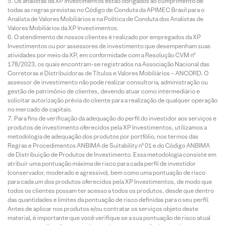
Os analistas da XP Investimentos estão obrigados ao cumprimento de
todas as regras previstas no Código de Conduta da APIMEC Brasil para o
Analista de Valores Mobiliários e na Política de Conduta dos Analistas de
Valores Mobiliários da XP Investimentos.
O atendimento de nossos clientes é realizado por empregados da XP
Investimentos ou por assessores de investimento que desempenham suas
atividades por meio da XP, em conformidade com a Resolução CVM nº
178/2023, os quais encontram-se registrados na Associação Nacional das
Corretoras e Distribuidoras de Títulos e Valores Mobiliários – ANCORD. O
assessor de investimento não pode realizar consultoria, administração ou
gestão de patrimônio de clientes, devendo atuar como intermediário e
solicitar autorização prévia do cliente para a realização de qualquer operação
no mercado de capitais.
Para fins de verificação da adequação do perfil do investidor aos serviços e
produtos de investimento oferecidos pela XP Investimentos, utilizamos a
metodologia de adequação dos produtos por portfólio, nos termos das
Regras e Procedimentos ANBIMA de Suitability nº 01 e do Código ANBIMA
de Distribuição de Produtos de Investimento. Essa metodologia consiste em
atribuir uma pontuação máxima de risco para cada perfil de investidor
(conservador, moderado e agressivo), bem como uma pontuação de risco
para cada um dos produtos oferecidos pela XP Investimentos, de modo que
todos os clientes possam ter acesso a todos os produtos, desde que dentro
das quantidades e limites da pontuação de risco definidas para o seu perfil.
Antes de aplicar nos produtos e/ou contratar os serviços objeto deste
material, é importante que você verifique se a sua pontuação de risco atual