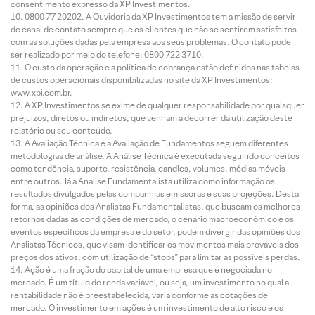
consentimento expresso da XP Investimentos.
0800 77 20202. A Ouvidoria da XP Investimentos tem a missão de servir
de canal de contato sempre que os clientes que não se sentirem satisfeitos
com as soluções dadas pela empresa aos seus problemas. O contato pode
ser realizado por meio do telefone: 0800 722 3710.
O custo da operação e a política de cobrança estão definidos nas tabelas
de custos operacionais disponibilizadas no site da XP Investimentos:
www.xpi.com.br.
A XP Investimentos se exime de qualquer responsabilidade por quaisquer
prejuízos, diretos ou indiretos, que venham a decorrer da utilização deste
relatório ou seu conteúdo.
A Avaliação Técnica e a Avaliação de Fundamentos seguem diferentes
metodologias de análise. A Análise Técnica é executada seguindo conceitos
como tendência, suporte, resistência, candles, volumes, médias móveis
entre outros. Já a Análise Fundamentalista utiliza como informação os
resultados divulgados pelas companhias emissoras e suas projeções. Desta
forma, as opiniões dos Analistas Fundamentalistas, que buscam os melhores
retornos dadas as condições de mercado, o cenário macroeconômico e os
eventos específicos da empresa e do setor, podem divergir das opiniões dos
Analistas Técnicos, que visam identificar os movimentos mais prováveis dos
preços dos ativos, com utilização de “stops” para limitar as possíveis perdas.
Ação é uma fração do capital de uma empresa que é negociada no
mercado. É um título de renda variável, ou seja, um investimento no qual a
rentabilidade não é preestabelecida, varia conforme as cotações de
mercado. O investimento em ações é um investimento de alto risco e os