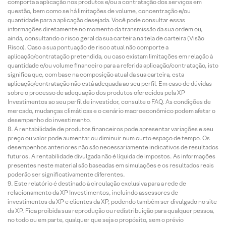
comporta a aplicação nos produtos e/ou a contratação dos serviços em
questão, bem como se há limitações de volume, concentração e/ou
quantidade para a aplicação desejada. Você pode consultar essas
informações diretamente no momento da transmissão da sua ordem ou,
ainda, consultando o risco geral da sua carteira na tela de carteira (Visão
Risco). Caso a sua pontuação de risco atual não comporte a
aplicação/contratação pretendida, ou caso existam limitações em relação à
quantidade e/ou volume financeiro para a referida aplicação/contratação, isto
significa que, com base na composição atual da sua carteira, esta
aplicação/contratação não está adequada ao seu perfil. Em caso de dúvidas
sobre o processo de adequação dos produtos oferecidos pela XP
Investimentos ao seu perfil de investidor, consulte o FAQ. As condições de
mercado, mudanças climáticas e o cenário macroeconômico podem afetar o
desempenho do investimento.
A rentabilidade de produtos financeiros pode apresentar variações e seu
preço ou valor pode aumentar ou diminuir num curto espaço de tempo. Os
desempenhos anteriores não são necessariamente indicativos de resultados
futuros. A rentabilidade divulgada não é líquida de impostos. As informações
presentes neste material são baseadas em simulações e os resultados reais
poderão ser significativamente diferentes.
Este relatório é destinado à circulação exclusiva para a rede de
relacionamento da XP Investimentos, incluindo assessores de
investimentos da XP e clientes da XP, podendo também ser divulgado no site
da XP. Fica proibida sua reprodução ou redistribuição para qualquer pessoa,
no todo ou em parte, qualquer que seja o propósito, sem o prévio