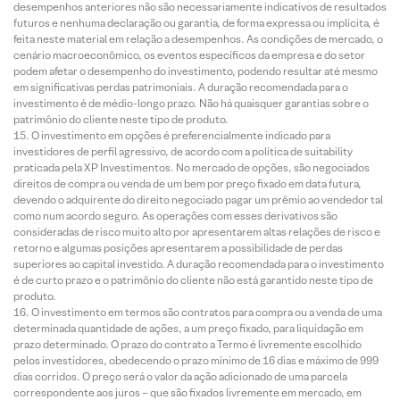
desempenhos anteriores não são necessariamente indicativos de resultados
futuros e nenhuma declaração ou garantia, de forma expressa ou implícita, é
feita neste material em relação a desempenhos. As condições de mercado, o
cenário macroeconômico, os eventos específicos da empresa e do setor
podem afetar o desempenho do investimento, podendo resultar até mesmo
em significativas perdas patrimoniais. A duração recomendada para o
investimento é de médio-longo prazo. Não há quaisquer garantias sobre o
patrimônio do cliente neste tipo de produto.
O investimento em opções é preferencialmente indicado para
investidores de perfil agressivo, de acordo com a política de suitability
praticada pela XP Investimentos. No mercado de opções, são negociados
direitos de compra ou venda de um bem por preço fixado em data futura,
devendo o adquirente do direito negociado pagar um prêmio ao vendedor tal
como num acordo seguro. As operações com esses derivativos são
consideradas de risco muito alto por apresentarem altas relações de risco e
retorno e algumas posições apresentarem a possibilidade de perdas
superiores ao capital investido. A duração recomendada para o investimento
é de curto prazo e o patrimônio do cliente não está garantido neste tipo de
produto.
O investimento em termos são contratos para compra ou a venda de uma
determinada quantidade de ações, a um preço fixado, para liquidação em
prazo determinado. O prazo do contrato a Termo é livremente escolhido
pelos investidores, obedecendo o prazo mínimo de 16 dias e máximo de 999
dias corridos. O preço será o valor da ação adicionado de uma parcela
correspondente aos juros – que são fixados livremente em mercado, em