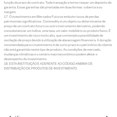
função do prazo do contrato. Toda transação a termo requer um depósito de
garantia. Essas garantias são prestadas em duas formas: cobertura ou
margem.
O investimento em Mercados Futuros embute riscos de perdas
patrimoniais significativos. Commodity é um objeto ou determinante de
preço de um contrato futuro ou outro instrumento derivativo, podendo
consubstanciar um índice, uma taxa, um valor mobiliário ou produto físico. É
um investimento de risco muito alto, que contempla a possibilidade de
oscilação de preço devido à utilização de alavancagem financeira. A duração
recomendada para o investimento é de curto prazo e o patrimônio do cliente
não está garantido neste tipo de produto. As condições de mercado,
mudanças climáticas e o cenário macroeconômico podem afetar o
desempenho do investimento.
ESTA INSTITUIÇÃO É ADERENTE AO CÓDIGO ANBIMA DE
DISTRIBUIÇÃO DE PRODUTOS DE INVESTIMENTO.