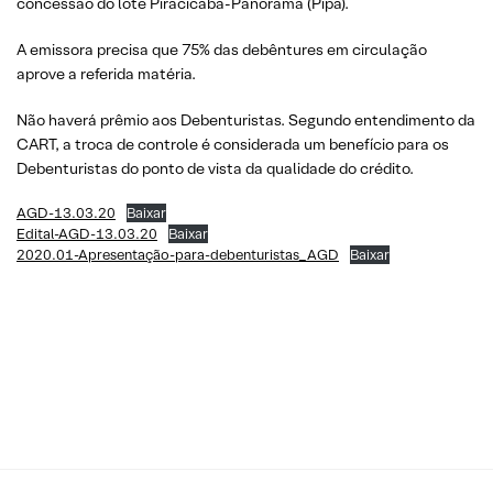
concessão do lote Piracicaba-Panorama (Pipa).
A emissora precisa que 75% das debêntures em circulação
aprove a referida matéria.
Não haverá prêmio aos Debenturistas. Segundo entendimento da
CART, a troca de controle é considerada um benefício para os
Debenturistas do ponto de vista da qualidade do crédito.
AGD-13.03.20
Baixar
Edital-AGD-13.03.20
Baixar
2020.01-Apresentação-para-debenturistas_AGD
Baixar
Se você ainda não tem conta na XP
Investimentos, abra a sua!
CLIQUE AQUI