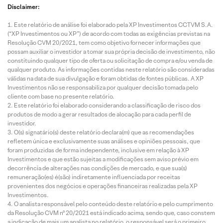
Disclaimer:
Este relatório de análise foi elaborado pela XP Investimentos CCTVM S.A.
(“XP Investimentos ou XP”) de acordo com todas as exigências previstas na
Resolução CVM 20/2021, tem como objetivo fornecer informações que
possam auxiliar o investidor a tomar sua própria decisão de investimento, não
constituindo qualquer tipo de oferta ou solicitação de compra e/ou venda de
qualquer produto. As informações contidas neste relatório são consideradas
válidas na data de sua divulgação e foram obtidas de fontes públicas. A XP
Investimentos não se responsabiliza por qualquer decisão tomada pelo
cliente com base no presente relatório.
Este relatório foi elaborado considerando a classificação de risco dos
produtos de modo a gerar resultados de alocação para cada perfil de
investidor.
O(s) signatário(s) deste relatório declara(m) que as recomendações
refletem única e exclusivamente suas análises e opiniões pessoais, que
foram produzidas de forma independente, inclusive em relação à XP
Investimentos e que estão sujeitas a modificações sem aviso prévio em
decorrência de alterações nas condições de mercado, e que sua(s)
remuneração(es) é(são) indiretamente influenciada por receitas
provenientes dos negócios e operações financeiras realizadas pela XP
Investimentos.
O analista responsável pelo conteúdo deste relatório e pelo cumprimento
da Resolução CVM nº 20/2021 está indicado acima, sendo que, caso constem
a indicação de mais um analista no relatório, o responsável será o primeiro