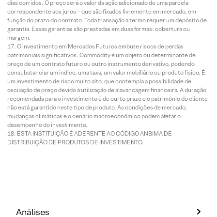
dias corridos. O preço será o valor da ação adicionado de uma parcela
correspondente aos juros – que são fixados livremente em mercado, em
função do prazo do contrato. Toda transação a termo requer um depósito de
garantia. Essas garantias são prestadas em duas formas: cobertura ou
margem.
O investimento em Mercados Futuros embute riscos de perdas
patrimoniais significativos. Commodity é um objeto ou determinante de
preço de um contrato futuro ou outro instrumento derivativo, podendo
consubstanciar um índice, uma taxa, um valor mobiliário ou produto físico. É
um investimento de risco muito alto, que contempla a possibilidade de
oscilação de preço devido à utilização de alavancagem financeira. A duração
recomendada para o investimento é de curto prazo e o patrimônio do cliente
não está garantido neste tipo de produto. As condições de mercado,
mudanças climáticas e o cenário macroeconômico podem afetar o
desempenho do investimento.
ESTA INSTITUIÇÃO É ADERENTE AO CÓDIGO ANBIMA DE
DISTRIBUIÇÃO DE PRODUTOS DE INVESTIMENTO.
Análises