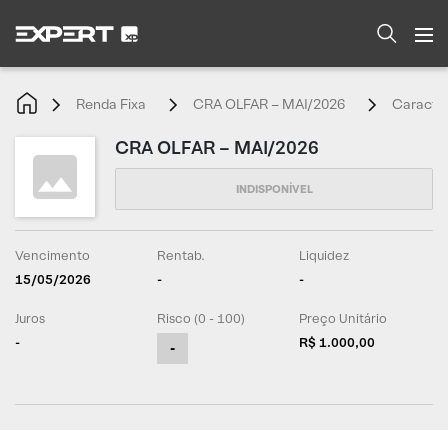
Renda Fixa
CRA OLFAR – MAI/2026
Caracter
CRA OLFAR – MAI/2026
Vencimento
Rentab.
Liquidez
15/05/2026
-
-
Juros
Risco (0 - 100)
Preço Unitário
-
R$ 1.000,00
-