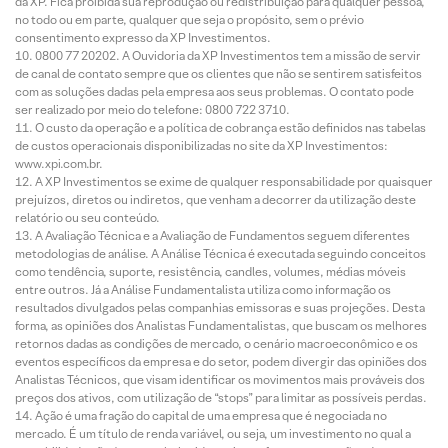
da XP. Fica proibida sua reprodução ou redistribuição para qualquer pessoa,
no todo ou em parte, qualquer que seja o propósito, sem o prévio
consentimento expresso da XP Investimentos.
0800 77 20202. A Ouvidoria da XP Investimentos tem a missão de servir
de canal de contato sempre que os clientes que não se sentirem satisfeitos
com as soluções dadas pela empresa aos seus problemas. O contato pode
ser realizado por meio do telefone: 0800 722 3710.
O custo da operação e a política de cobrança estão definidos nas tabelas
de custos operacionais disponibilizadas no site da XP Investimentos:
www.xpi.com.br.
A XP Investimentos se exime de qualquer responsabilidade por quaisquer
prejuízos, diretos ou indiretos, que venham a decorrer da utilização deste
relatório ou seu conteúdo.
A Avaliação Técnica e a Avaliação de Fundamentos seguem diferentes
metodologias de análise. A Análise Técnica é executada seguindo conceitos
como tendência, suporte, resistência, candles, volumes, médias móveis
entre outros. Já a Análise Fundamentalista utiliza como informação os
resultados divulgados pelas companhias emissoras e suas projeções. Desta
forma, as opiniões dos Analistas Fundamentalistas, que buscam os melhores
retornos dadas as condições de mercado, o cenário macroeconômico e os
eventos específicos da empresa e do setor, podem divergir das opiniões dos
Analistas Técnicos, que visam identificar os movimentos mais prováveis dos
preços dos ativos, com utilização de “stops” para limitar as possíveis perdas.
Ação é uma fração do capital de uma empresa que é negociada no
mercado. É um título de renda variável, ou seja, um investimento no qual a