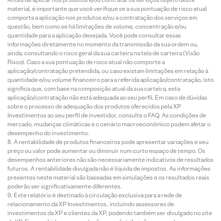
material, é importante que você verifique se a sua pontuação de risco atual
comporta a aplicação nos produtos e/ou a contratação dos serviços em
questão, bem como se há limitações de volume, concentração e/ou
quantidade para a aplicação desejada. Você pode consultar essas
informações diretamente no momento da transmissão da sua ordem ou,
ainda, consultando o risco geral da sua carteira na tela de carteira (Visão
Risco). Caso a sua pontuação de risco atual não comporte a
aplicação/contratação pretendida, ou caso existam limitações em relação à
quantidade e/ou volume financeiro para a referida aplicação/contratação, isto
significa que, com base na composição atual da sua carteira, esta
aplicação/contratação não está adequada ao seu perfil. Em caso de dúvidas
sobre o processo de adequação dos produtos oferecidos pela XP
Investimentos ao seu perfil de investidor, consulte o FAQ. As condições de
mercado, mudanças climáticas e o cenário macroeconômico podem afetar o
desempenho do investimento.
A rentabilidade de produtos financeiros pode apresentar variações e seu
preço ou valor pode aumentar ou diminuir num curto espaço de tempo. Os
desempenhos anteriores não são necessariamente indicativos de resultados
futuros. A rentabilidade divulgada não é líquida de impostos. As informações
presentes neste material são baseadas em simulações e os resultados reais
poderão ser significativamente diferentes.
Este relatório é destinado à circulação exclusiva para a rede de
relacionamento da XP Investimentos, incluindo assessores de
investimentos da XP e clientes da XP, podendo também ser divulgado no site