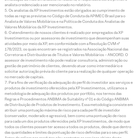
analista credenciado a ser mencionado no relatório.
Os analistas da XP Investimentos estão obrigados ao cumprimento de
todas as regras previstas no Código de Conduta da APIMEC Brasil para o
Analista de Valores Mobiliários e na Política de Conduta dos Analistas de
Valores Mobiliários da XP Investimentos.
O atendimento de nossos clientes é realizado por empregados da XP
Investimentos ou por assessores de investimento que desempenham suas
atividades por meio da XP, em conformidade com a Resolução CVM nº
178/2023, os quais encontram-se registrados na Associação Nacional das
Corretoras e Distribuidoras de Títulos e Valores Mobiliários – ANCORD. O
assessor de investimento não pode realizar consultoria, administração ou
gestão de patrimônio de clientes, devendo atuar como intermediário e
solicitar autorização prévia do cliente para a realização de qualquer operação
no mercado de capitais.
Para fins de verificação da adequação do perfil do investidor aos serviços e
produtos de investimento oferecidos pela XP Investimentos, utilizamos a
metodologia de adequação dos produtos por portfólio, nos termos das
Regras e Procedimentos ANBIMA de Suitability nº 01 e do Código ANBIMA
de Distribuição de Produtos de Investimento. Essa metodologia consiste em
atribuir uma pontuação máxima de risco para cada perfil de investidor
(conservador, moderado e agressivo), bem como uma pontuação de risco
para cada um dos produtos oferecidos pela XP Investimentos, de modo que
todos os clientes possam ter acesso a todos os produtos, desde que dentro
das quantidades e limites da pontuação de risco definidas para o seu perfil.
Antes de aplicar nos produtos e/ou contratar os serviços objeto deste