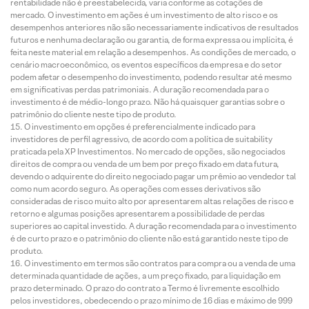
rentabilidade não é preestabelecida, varia conforme as cotações de
mercado. O investimento em ações é um investimento de alto risco e os
desempenhos anteriores não são necessariamente indicativos de resultados
futuros e nenhuma declaração ou garantia, de forma expressa ou implícita, é
feita neste material em relação a desempenhos. As condições de mercado, o
cenário macroeconômico, os eventos específicos da empresa e do setor
podem afetar o desempenho do investimento, podendo resultar até mesmo
em significativas perdas patrimoniais. A duração recomendada para o
investimento é de médio-longo prazo. Não há quaisquer garantias sobre o
patrimônio do cliente neste tipo de produto.
O investimento em opções é preferencialmente indicado para
investidores de perfil agressivo, de acordo com a política de suitability
praticada pela XP Investimentos. No mercado de opções, são negociados
direitos de compra ou venda de um bem por preço fixado em data futura,
devendo o adquirente do direito negociado pagar um prêmio ao vendedor tal
como num acordo seguro. As operações com esses derivativos são
consideradas de risco muito alto por apresentarem altas relações de risco e
retorno e algumas posições apresentarem a possibilidade de perdas
superiores ao capital investido. A duração recomendada para o investimento
é de curto prazo e o patrimônio do cliente não está garantido neste tipo de
produto.
O investimento em termos são contratos para compra ou a venda de uma
determinada quantidade de ações, a um preço fixado, para liquidação em
prazo determinado. O prazo do contrato a Termo é livremente escolhido
pelos investidores, obedecendo o prazo mínimo de 16 dias e máximo de 999