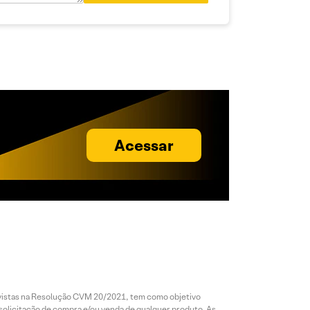
Acessar
revistas na Resolução CVM 20/2021, tem como objetivo
 solicitação de compra e/ou venda de qualquer produto. As