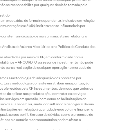
 não se responsabiliza por qualquer decisão tomada pelo
estidor.
foram produzidas de forma independente, inclusive em relação
 remuneração(es) é(são) indiretamente influenciada por
constem a indicação de mais um analista no relatório, o
Analista de Valores Mobiliários e na Política de Conduta dos
s atividades por meio da XP, em conformidade com a
Mobiliários – ANCORD. O assessor de investimento não pode
iente para a realização de qualquer operação no mercado de
lizamos a metodologia de adequação dos produtos por
to. Essa metodologia consiste em atribuir uma pontuação
tos oferecidos pela XP Investimentos, de modo que todos os
ntes de aplicar nos produtos e/ou contratar os serviços
 dos serviços em questão, bem como se há limitações de
o da sua ordem ou, ainda, consultando o risco geral da sua
m limitações em relação à quantidade e/ou volume financeiro
equada ao seu perfil. Em caso de dúvidas sobre o processo de
imáticas e o cenário macroeconômico podem afetar o