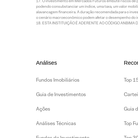
O investimento em Mercados Futuros embute riscos de pe
podendo consubstanciar um índice, uma taxa, um valor mobiliá
alavancagem financeira. A duração recomendada para o invest
o cenário macroeconômico podem afetar o desempenho do i
ESTA INSTITUIÇÃO É ADERENTE AO CÓDIGO ANBIMA 
Análises
Reco
Fundos Imobiliários
Top 15
Guia de Investimentos
Carte
Ações
Guia 
Análises Técnicas
Top F
Fundos de Investimento
Top 3