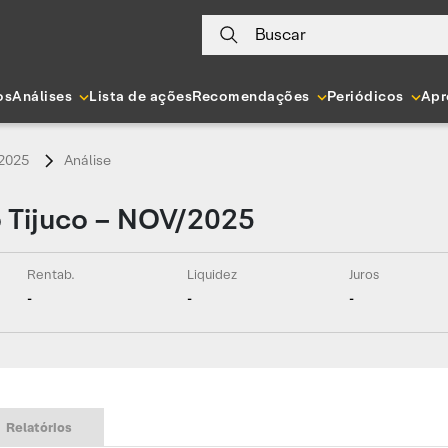
Buscar
os
Análises
Lista de ações
Recomendações
Periódicos
Apr
/2025
Análise
 Tijuco – NOV/2025
Rentab.
Liquidez
Juros
-
-
-
Relatórios