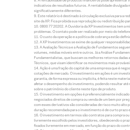
A rentabilidade de produtos financeiros pode apresentar
indicativos de resultados futuros. A rentabilidade divulgada
significativamente diferentes.
Este relatório é destinado à circulação exclusiva para a 
site da XP. Fica proibida sua reprodução ou redistribuição p
0800 77 20202. A Ouvidoria da XP Investimentos tem a mi
problemas. O contato pode ser realizado por meio do telefon
O custo da operação e a política de cobrança estão defini
A XP Investimentos se exime de qualquer responsabilidade
A Avaliação Técnica e a Avaliação de Fundamentos seguem
volumes, médias móveis entre outros. Já a Análise Fundament
Fundamentalistas, que buscam os melhores retornos dadas as
Técnicos, que visam identificar os movimentos mais prováveis 
Ação é uma fração do capital de uma empresa que é negoci
cotações de mercado. O investimento em ações é um investi
garantia, de forma expressa ou implícita, é feita neste ma
afetar o desempenho do investimento, podendo resultar até 
sobre o patrimônio do cliente neste tipo de produto.
O investimento em opções é preferencialmente indicado pa
negociados direitos de compra ou venda de um bem por preço
com esses derivativos são consideradas de risco muito alto p
duração recomendada para o investimento é de curto prazo e 
O investimento em termos são contratos para compra ou a
livremente escolhido pelos investidores, obedecendo o prazo
fixados livremente em mercado, em função do prazo do contr