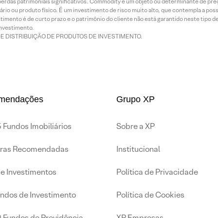
rdas patrimoniais significativos. Commodity é um objeto ou determinante de preç
rio ou produto físico. É um investimento de risco muito alto, que contempla a possi
imento é de curto prazo e o patrimônio do cliente não está garantido neste tipo 
nvestimento.
DE DISTRIBUIÇÃO DE PRODUTOS DE INVESTIMENTO.
mendações
Grupo XP
 Fundos Imobiliários
Sobre a XP
iras Recomendadas
Institucional
de Investimentos
Política de Privacidade
undos de Investimento
Política de Cookies
0 Fundos de Previdência
XP Empresas