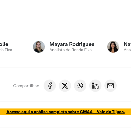
olle
Mayara Rodrigues
Na
a Fixa
Analista de Renda Fixa
Ana
Compartilhar:
Acesse aqui a análise completa sobre CMAA – Vale do Tijuco.