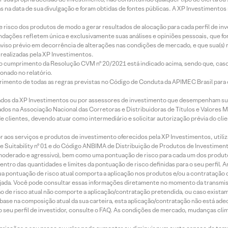
s na data de sua divulgação e foram obtidas de fontes públicas. A XP Investimentos
e risco dos produtos de modo a gerar resultados de alocação para cada perfil de inv
mendações refletem única e exclusivamente suas análises e opiniões pessoais, que 
aviso prévio em decorrência de alterações nas condições de mercado, e que sua(s)
realizadas pela XP Investimentos.
lo cumprimento da Resolução CVM nº 20/2021 está indicado acima, sendo que, caso 
onado no relatório.
imento de todas as regras previstas no Código de Conduta da APIMEC Brasil para o 
ados da XP Investimentos ou por assessores de investimento que desempenham sua
os na Associação Nacional das Corretoras e Distribuidoras de Títulos e Valores 
de clientes, devendo atuar como intermediário e solicitar autorização prévia do cl
idor aos serviços e produtos de investimento oferecidos pela XP Investimentos, uti
 Suitability nº 01 e do Código ANBIMA de Distribuição de Produtos de Investimen
r, moderado e agressivo), bem como uma pontuação de risco para cada um dos produ
ntro das quantidades e limites da pontuação de risco definidas para o seu perfil. A
 sua pontuação de risco atual comporta a aplicação nos produtos e/ou a contratação
jada. Você pode consultar essas informações diretamente no momento da transmissã
ação de risco atual não comporte a aplicação/contratação pretendida, ou caso exista
m base na composição atual da sua carteira, esta aplicação/contratação não está ad
 seu perfil de investidor, consulte o FAQ. As condições de mercado, mudanças cl