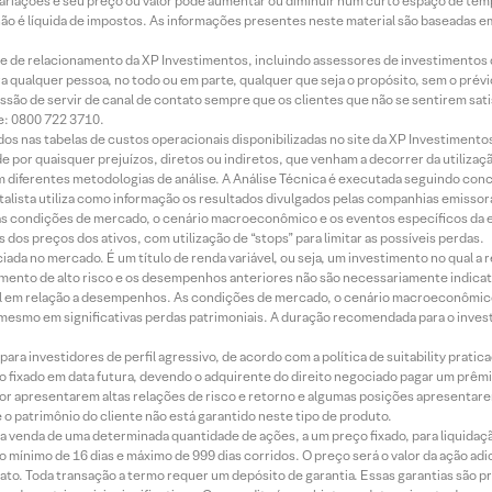
 variações e seu preço ou valor pode aumentar ou diminuir num curto espaço de t
 não é líquida de impostos. As informações presentes neste material são baseadas e
rede de relacionamento da XP Investimentos, incluindo assessores de investimentos
ara qualquer pessoa, no todo ou em parte, qualquer que seja o propósito, sem o pr
ssão de servir de canal de contato sempre que os clientes que não se sentirem sat
e: 0800 722 3710.
dos nas tabelas de custos operacionais disponibilizadas no site da XP Investimento
 por quaisquer prejuízos, diretos ou indiretos, que venham a decorrer da utilizaç
 diferentes metodologias de análise. A Análise Técnica é executada seguindo conc
alista utiliza como informação os resultados divulgados pelas companhias emissora
 condições de mercado, o cenário macroeconômico e os eventos específicos da em
dos preços dos ativos, com utilização de “stops” para limitar as possíveis perdas.
ada no mercado. É um título de renda variável, ou seja, um investimento no qual a r
mento de alto risco e os desempenhos anteriores não são necessariamente indicat
terial em relação a desempenhos. As condições de mercado, o cenário macroeconômi
mesmo em significativas perdas patrimoniais. A duração recomendada para o inves
ra investidores de perfil agressivo, de acordo com a política de suitability prat
 fixado em data futura, devendo o adquirente do direito negociado pagar um prê
or apresentarem altas relações de risco e retorno e algumas posições apresentarem 
o patrimônio do cliente não está garantido neste tipo de produto.
 venda de uma determinada quantidade de ações, a um preço fixado, para liquidaç
 mínimo de 16 dias e máximo de 999 dias corridos. O preço será o valor da ação ad
ato. Toda transação a termo requer um depósito de garantia. Essas garantias são 