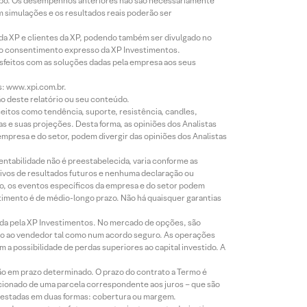
empo. Os desempenhos anteriores não são necessariamente
m simulações e os resultados reais poderão ser
 da XP e clientes da XP, podendo também ser divulgado no
évio consentimento expresso da XP Investimentos.
isfeitos com as soluções dadas pela empresa aos seus
s: www.xpi.com.br.
ão deste relatório ou seu conteúdo.
eitos como tendência, suporte, resistência, candles,
s e suas projeções. Desta forma, as opiniões dos Analistas
presa e do setor, podem divergir das opiniões dos Analistas
entabilidade não é preestabelecida, varia conforme as
ivos de resultados futuros e nenhuma declaração ou
co, os eventos específicos da empresa e do setor podem
timento é de médio-longo prazo. Não há quaisquer garantias
icada pela XP Investimentos. No mercado de opções, são
mio ao vendedor tal como num acordo seguro. As operações
a possibilidade de perdas superiores ao capital investido. A
ão em prazo determinado. O prazo do contrato a Termo é
icionado de uma parcela correspondente aos juros – que são
prestadas em duas formas: cobertura ou margem.