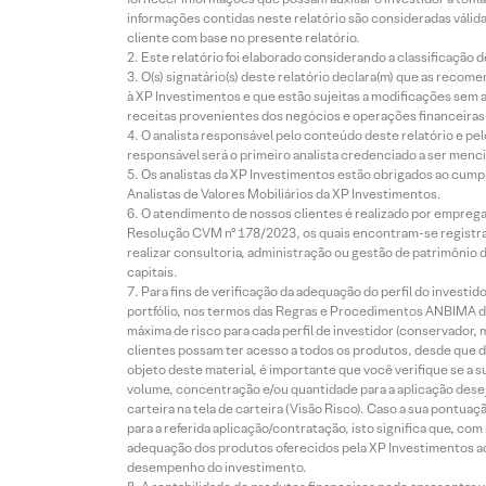
informações contidas neste relatório são consideradas válida
cliente com base no presente relatório.
Este relatório foi elaborado considerando a classificação d
O(s) signatário(s) deste relatório declara(m) que as reco
à XP Investimentos e que estão sujeitas a modificações sem 
receitas provenientes dos negócios e operações financeiras 
O analista responsável pelo conteúdo deste relatório e pe
responsável será o primeiro analista credenciado a ser menci
Os analistas da XP Investimentos estão obrigados ao cumpr
Analistas de Valores Mobiliários da XP Investimentos.
O atendimento de nossos clientes é realizado por empreg
Resolução CVM nº 178/2023, os quais encontram-se registrad
realizar consultoria, administração ou gestão de patrimônio 
capitais.
Para fins de verificação da adequação do perfil do invest
portfólio, nos termos das Regras e Procedimentos ANBIMA de
máxima de risco para cada perfil de investidor (conservado
clientes possam ter acesso a todos os produtos, desde que de
objeto deste material, é importante que você verifique se a
volume, concentração e/ou quantidade para a aplicação dese
carteira na tela de carteira (Visão Risco). Caso a sua pontu
para a referida aplicação/contratação, isto significa que, co
adequação dos produtos oferecidos pela XP Investimentos ao
desempenho do investimento.