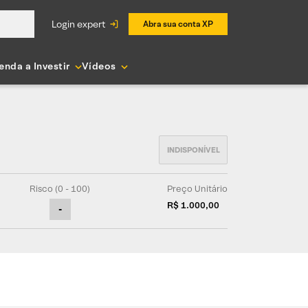
login expert
Abra sua conta XP
enda a Investir
Vídeos
Risco (0 - 100)
Preço Unitário
R$ 1.000,00
-