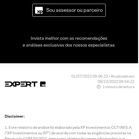
Sou assessor ou parceiro
Invista melhor com as recomendações
e análises exclusivas dos nossos especialistas.
01/07/2022 09:06:22 • Atualizado em
09/12/2022 09:54:22
1 minuto de leitura
Disclaimer:
Este relatório de análise foi elaborado pela XP Investimentos CCTVM S.A.
(“XP Investimentos ou XP”) de acordo com todas as exigências previstas na
Resolução CVM 20/2021, tem como objetivo fornecer informações que