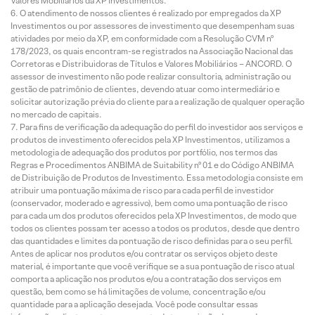
Valores Mobiliários da XP Investimentos.
O atendimento de nossos clientes é realizado por empregados da XP
Investimentos ou por assessores de investimento que desempenham suas
atividades por meio da XP, em conformidade com a Resolução CVM nº
178/2023, os quais encontram-se registrados na Associação Nacional das
Corretoras e Distribuidoras de Títulos e Valores Mobiliários – ANCORD. O
assessor de investimento não pode realizar consultoria, administração ou
gestão de patrimônio de clientes, devendo atuar como intermediário e
solicitar autorização prévia do cliente para a realização de qualquer operação
no mercado de capitais.
Para fins de verificação da adequação do perfil do investidor aos serviços e
produtos de investimento oferecidos pela XP Investimentos, utilizamos a
metodologia de adequação dos produtos por portfólio, nos termos das
Regras e Procedimentos ANBIMA de Suitability nº 01 e do Código ANBIMA
de Distribuição de Produtos de Investimento. Essa metodologia consiste em
atribuir uma pontuação máxima de risco para cada perfil de investidor
(conservador, moderado e agressivo), bem como uma pontuação de risco
para cada um dos produtos oferecidos pela XP Investimentos, de modo que
todos os clientes possam ter acesso a todos os produtos, desde que dentro
das quantidades e limites da pontuação de risco definidas para o seu perfil.
Antes de aplicar nos produtos e/ou contratar os serviços objeto deste
material, é importante que você verifique se a sua pontuação de risco atual
comporta a aplicação nos produtos e/ou a contratação dos serviços em
questão, bem como se há limitações de volume, concentração e/ou
quantidade para a aplicação desejada. Você pode consultar essas