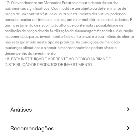
O investimento em Mercados Futuros embute riscos de perdas
patrimoniais significativos. Commodity é um objeto ou determinante de
preço de um contrato futuro ou outro instrumento derivativo, podendo
consubstanciar um índice, uma taxa, um valor mobiliário ou produto físico. É
um investimento de risco muito alto, que contempla a possibilidade de
oscilação de preço devido à utilização de alavancagem financeira. A duração
recomendada para o investimento é de curto prazo e o patrimônio do cliente
não está garantido neste tipo de produto. As condições de mercado,
mudanças climáticas e o cenário macroeconômico podem afetar o
desempenho do investimento.
ESTA INSTITUIÇÃO É ADERENTE AO CÓDIGO ANBIMA DE
DISTRIBUIÇÃO DE PRODUTOS DE INVESTIMENTO.
Análises
Recomendações