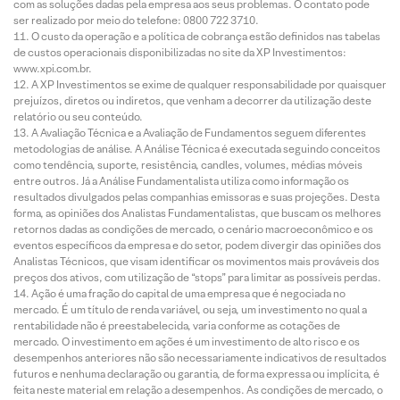
com as soluções dadas pela empresa aos seus problemas. O contato pode
ser realizado por meio do telefone: 0800 722 3710.
O custo da operação e a política de cobrança estão definidos nas tabelas
de custos operacionais disponibilizadas no site da XP Investimentos:
www.xpi.com.br.
A XP Investimentos se exime de qualquer responsabilidade por quaisquer
prejuízos, diretos ou indiretos, que venham a decorrer da utilização deste
relatório ou seu conteúdo.
A Avaliação Técnica e a Avaliação de Fundamentos seguem diferentes
metodologias de análise. A Análise Técnica é executada seguindo conceitos
como tendência, suporte, resistência, candles, volumes, médias móveis
entre outros. Já a Análise Fundamentalista utiliza como informação os
resultados divulgados pelas companhias emissoras e suas projeções. Desta
forma, as opiniões dos Analistas Fundamentalistas, que buscam os melhores
retornos dadas as condições de mercado, o cenário macroeconômico e os
eventos específicos da empresa e do setor, podem divergir das opiniões dos
Analistas Técnicos, que visam identificar os movimentos mais prováveis dos
preços dos ativos, com utilização de “stops” para limitar as possíveis perdas.
Ação é uma fração do capital de uma empresa que é negociada no
mercado. É um título de renda variável, ou seja, um investimento no qual a
rentabilidade não é preestabelecida, varia conforme as cotações de
mercado. O investimento em ações é um investimento de alto risco e os
desempenhos anteriores não são necessariamente indicativos de resultados
futuros e nenhuma declaração ou garantia, de forma expressa ou implícita, é
feita neste material em relação a desempenhos. As condições de mercado, o