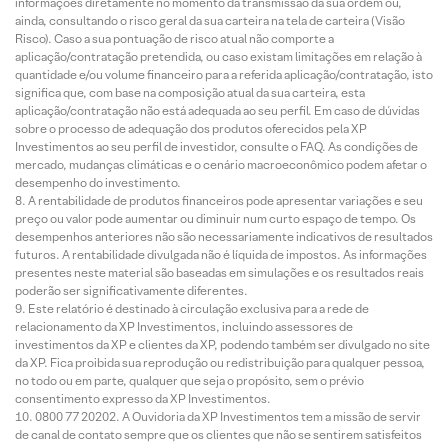
informações diretamente no momento da transmissão da sua ordem ou,
ainda, consultando o risco geral da sua carteira na tela de carteira (Visão
Risco). Caso a sua pontuação de risco atual não comporte a
aplicação/contratação pretendida, ou caso existam limitações em relação à
quantidade e/ou volume financeiro para a referida aplicação/contratação, isto
significa que, com base na composição atual da sua carteira, esta
aplicação/contratação não está adequada ao seu perfil. Em caso de dúvidas
sobre o processo de adequação dos produtos oferecidos pela XP
Investimentos ao seu perfil de investidor, consulte o FAQ. As condições de
mercado, mudanças climáticas e o cenário macroeconômico podem afetar o
desempenho do investimento.
A rentabilidade de produtos financeiros pode apresentar variações e seu
preço ou valor pode aumentar ou diminuir num curto espaço de tempo. Os
desempenhos anteriores não são necessariamente indicativos de resultados
futuros. A rentabilidade divulgada não é líquida de impostos. As informações
presentes neste material são baseadas em simulações e os resultados reais
poderão ser significativamente diferentes.
Este relatório é destinado à circulação exclusiva para a rede de
relacionamento da XP Investimentos, incluindo assessores de
investimentos da XP e clientes da XP, podendo também ser divulgado no site
da XP. Fica proibida sua reprodução ou redistribuição para qualquer pessoa,
no todo ou em parte, qualquer que seja o propósito, sem o prévio
consentimento expresso da XP Investimentos.
0800 77 20202. A Ouvidoria da XP Investimentos tem a missão de servir
de canal de contato sempre que os clientes que não se sentirem satisfeitos