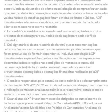
possam auxiliar o investidor a tomar sua própria decisão de investimento, não
constituindo qualquer tipo de oferta ou solicitação de compra e/ou venda de
qualquer produto. As informações contidas neste relatório são consideradas
válidas na data de sua divulgação e foram obtidas de fontes públicas. A XP
Investimentos não se responsabiliza por qualquer decisão tomada pelo
cliente com base no presente relatório.
Este relatório foi elaborado considerando a classificação de risco dos
produtos de modo a gerar resultados de alocação para cada perfil de
investidor.
O(s) signatário(s) deste relatório declara(m) que as recomendações
refletem única e exclusivamente suas análises e opiniões pessoais, que
foram produzidas de forma independente, inclusive em relação à XP
Investimentos e que estão sujeitas a modificações sem aviso prévio em
decorrência de alterações nas condições de mercado, e que sua(s)
remuneração(es) é(são) indiretamente influenciada por receitas
provenientes dos negócios e operações financeiras realizadas pela XP
Investimentos.
O analista responsável pelo conteúdo deste relatório e pelo cumprimento
da Resolução CVM nº 20/2021 está indicado acima, sendo que, caso constem
a indicação de mais um analista no relatório, o responsável será o primeiro
analista credenciado a ser mencionado no relatório.
Os analistas da XP Investimentos estão obrigados ao cumprimento de
todas as regras previstas no Código de Conduta da APIMEC Brasil para o
Analista de Valores Mobiliários e na Política de Conduta dos Analistas de