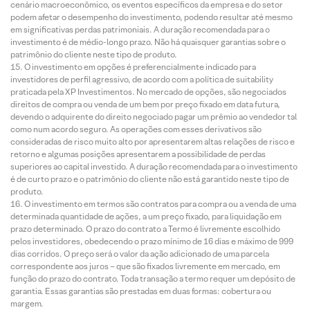
cenário macroeconômico, os eventos específicos da empresa e do setor
podem afetar o desempenho do investimento, podendo resultar até mesmo
em significativas perdas patrimoniais. A duração recomendada para o
investimento é de médio-longo prazo. Não há quaisquer garantias sobre o
patrimônio do cliente neste tipo de produto.
O investimento em opções é preferencialmente indicado para
investidores de perfil agressivo, de acordo com a política de suitability
praticada pela XP Investimentos. No mercado de opções, são negociados
direitos de compra ou venda de um bem por preço fixado em data futura,
devendo o adquirente do direito negociado pagar um prêmio ao vendedor tal
como num acordo seguro. As operações com esses derivativos são
consideradas de risco muito alto por apresentarem altas relações de risco e
retorno e algumas posições apresentarem a possibilidade de perdas
superiores ao capital investido. A duração recomendada para o investimento
é de curto prazo e o patrimônio do cliente não está garantido neste tipo de
produto.
O investimento em termos são contratos para compra ou a venda de uma
determinada quantidade de ações, a um preço fixado, para liquidação em
prazo determinado. O prazo do contrato a Termo é livremente escolhido
pelos investidores, obedecendo o prazo mínimo de 16 dias e máximo de 999
dias corridos. O preço será o valor da ação adicionado de uma parcela
correspondente aos juros – que são fixados livremente em mercado, em
função do prazo do contrato. Toda transação a termo requer um depósito de
garantia. Essas garantias são prestadas em duas formas: cobertura ou
margem.