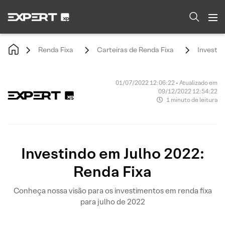
Renda Fixa
Carteiras de Renda Fixa
Investin
01/07/2022 12:06:22 • Atualizado em
09/12/2022 12:54:22
1 minuto de leitura
Investindo em Julho 2022:
Renda Fixa
Conheça nossa visão para os investimentos em renda fixa
para julho de 2022