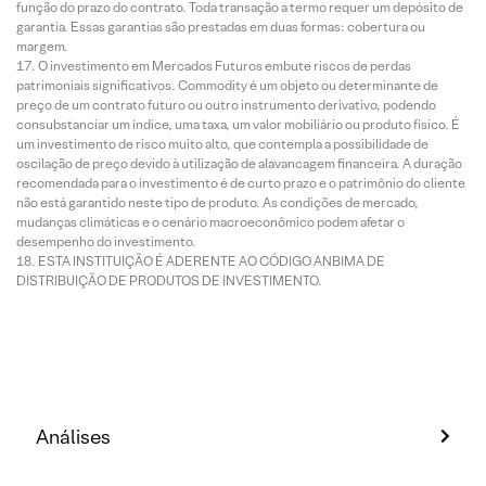
função do prazo do contrato. Toda transação a termo requer um depósito de
garantia. Essas garantias são prestadas em duas formas: cobertura ou
margem.
O investimento em Mercados Futuros embute riscos de perdas
patrimoniais significativos. Commodity é um objeto ou determinante de
preço de um contrato futuro ou outro instrumento derivativo, podendo
consubstanciar um índice, uma taxa, um valor mobiliário ou produto físico. É
um investimento de risco muito alto, que contempla a possibilidade de
oscilação de preço devido à utilização de alavancagem financeira. A duração
recomendada para o investimento é de curto prazo e o patrimônio do cliente
não está garantido neste tipo de produto. As condições de mercado,
mudanças climáticas e o cenário macroeconômico podem afetar o
desempenho do investimento.
ESTA INSTITUIÇÃO É ADERENTE AO CÓDIGO ANBIMA DE
DISTRIBUIÇÃO DE PRODUTOS DE INVESTIMENTO.
Análises