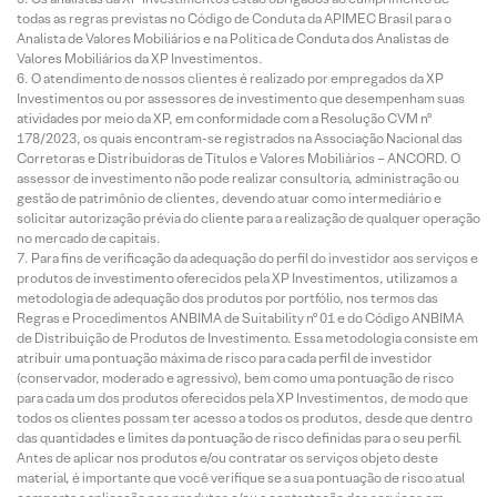
todas as regras previstas no Código de Conduta da APIMEC Brasil para o
Analista de Valores Mobiliários e na Política de Conduta dos Analistas de
Valores Mobiliários da XP Investimentos.
O atendimento de nossos clientes é realizado por empregados da XP
Investimentos ou por assessores de investimento que desempenham suas
atividades por meio da XP, em conformidade com a Resolução CVM nº
178/2023, os quais encontram-se registrados na Associação Nacional das
Corretoras e Distribuidoras de Títulos e Valores Mobiliários – ANCORD. O
assessor de investimento não pode realizar consultoria, administração ou
gestão de patrimônio de clientes, devendo atuar como intermediário e
solicitar autorização prévia do cliente para a realização de qualquer operação
no mercado de capitais.
Para fins de verificação da adequação do perfil do investidor aos serviços e
produtos de investimento oferecidos pela XP Investimentos, utilizamos a
metodologia de adequação dos produtos por portfólio, nos termos das
Regras e Procedimentos ANBIMA de Suitability nº 01 e do Código ANBIMA
de Distribuição de Produtos de Investimento. Essa metodologia consiste em
atribuir uma pontuação máxima de risco para cada perfil de investidor
(conservador, moderado e agressivo), bem como uma pontuação de risco
para cada um dos produtos oferecidos pela XP Investimentos, de modo que
todos os clientes possam ter acesso a todos os produtos, desde que dentro
das quantidades e limites da pontuação de risco definidas para o seu perfil.
Antes de aplicar nos produtos e/ou contratar os serviços objeto deste
material, é importante que você verifique se a sua pontuação de risco atual