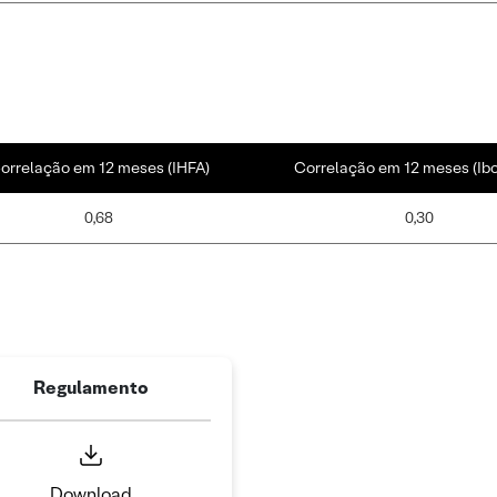
orrelação em 12 meses (IHFA)
Correlação em 12 meses (Ib
0,68
0,30
Regulamento
Download