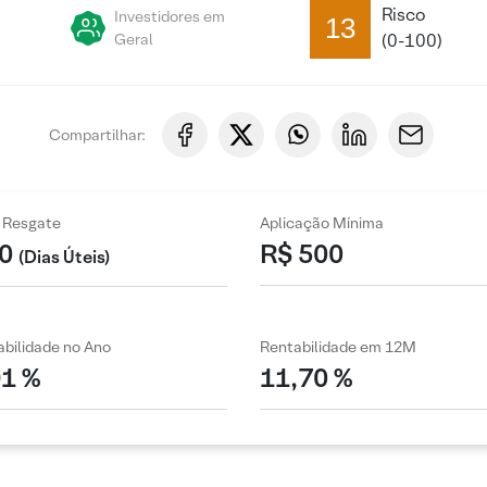
Risco
Investidores em
13
Geral
(0-100)
Compartilhar:
 Resgate
Aplicação Mínima
0
R$ 500
(Dias Úteis)
bilidade no Ano
Rentabilidade em 12M
91 %
11,70 %