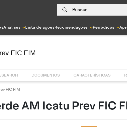
Buscar
os
Análises
Lista de ações
Recomendações
Periódicos
Apr
rev FIC FIM
RESEARCH
DOCUMENTOS
CARACTERÍSTICAS
R
rev FIC FIM
rde AM Icatu Prev FIC 