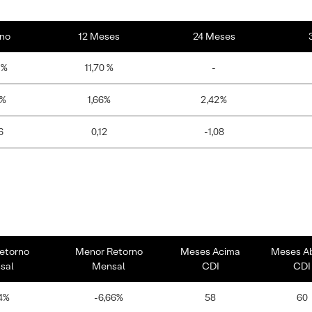
no
12 Meses
24 Meses
 %
11,70 %
-
0%
1,66%
2,42%
6
0,12
-1,08
etorno
Menor Retorno
Meses Acima
Meses A
sal
Mensal
CDI
CDI
4%
-6,66%
58
60