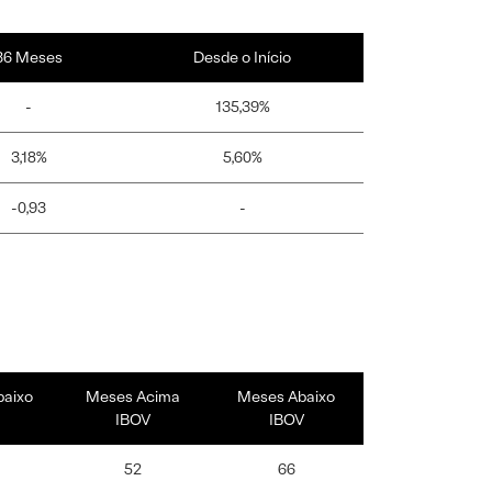
36 Meses
Desde o Início
-
135,39%
3,18%
5,60%
-0,93
-
baixo
Meses Acima
Meses Abaixo
IBOV
IBOV
52
66