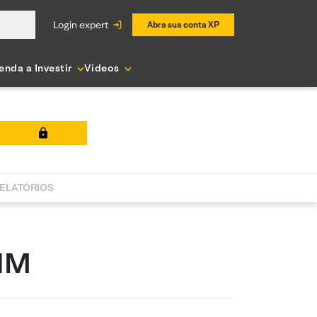
login expert
Abra sua conta XP
enda a Investir
Vídeos
ELATÓRIOS
FIM