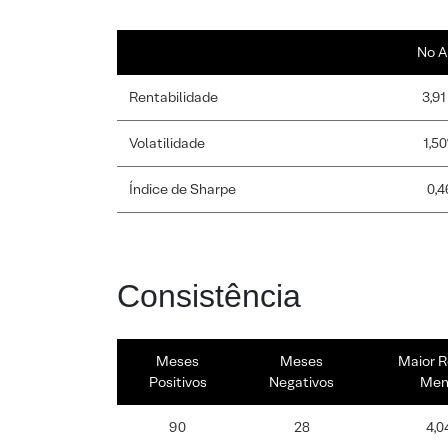
No A
Rentabilidade
3,91
Volatilidade
1,5
Índice de Sharpe
0,4
Consistência
Meses
Meses
Maior R
Positivos
Negativos
Men
90
28
4,0