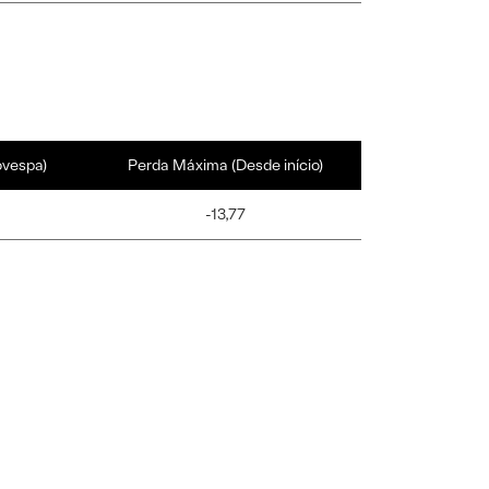
ovespa)
Perda Máxima (Desde início)
-13,77