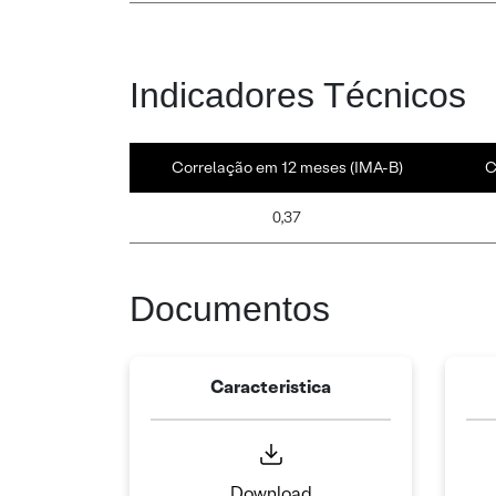
Indicadores Técnicos
Correlação em 12 meses (IMA-B)
C
0,37
Documentos
Caracteristica
Download