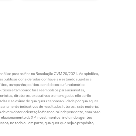
análise para os fins na Resolução CVM 20/2021. As opiniões,
s públicas consideradas confiáveis e estando sujeitas a
ico, campanha política, candidatos ou funcionários
líticos e tampouco fará reembolsos para acionistas,
ionistas, diretores, executivos e empregados não serão
das e se exime de qualquer responsabilidade por quaisquer
sariamente indicativos de resultados futuros. Este material
res devem obter orientação financeira independente, com base
e relacionamento da XP Investimentos, incluindo agentes
ssoa, no todo ou em parte, qualquer que seja o propósito,