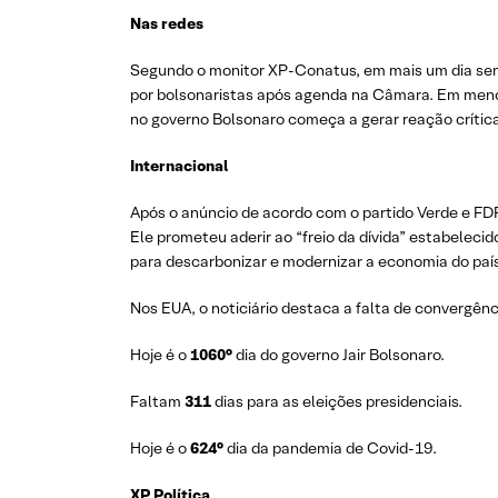
Nas redes
Segundo o monitor XP-Conatus, em mais um dia sem
por bolsonaristas após agenda na Câmara. Em meno
no governo Bolsonaro começa a gerar reação crítica
Internacional
Após o anúncio de acordo com o partido Verde e FDP 
Ele prometeu aderir ao “freio da dívida” estabelecid
para descarbonizar e modernizar a economia do país
Nos EUA, o noticiário destaca a falta de convergênci
Hoje é o
1060°
dia do governo Jair Bolsonaro.
Faltam
311
dias para as eleições presidenciais.
Hoje é o
624°
dia da pandemia de Covid-19.
XP Política