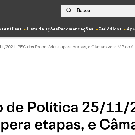
Buscar
os
Análises
Lista de ações
Recomendações
Periódicos
Apr
/11/2021: PEC dos Precatórios supera etapas, e Câmara vota MP do Aux
 de Política 25/11
upera etapas, e Câm