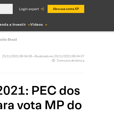
login expert
Abra sua conta XP
enda a Investir
Vídeos
ílio Brasil
25/11/2021 08:04:06 • Atualizado em 25/11/2021 08:04:07
3 minutos de leitura
/2021: PEC dos
ara vota MP do