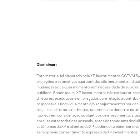
Disclaimer:
Este material foi elaborado pela XP Investimentos CCTVM S/A
projeções e estimativas aqui contidas são meramente indicati
mudanças a qualquer momento sem necessidade de aviso ou co
públicos. Sendo assim, XP Investimentos não está autorizada
diretores, executivos e empregados com relação a contribuiç
responsáveis (individualmente e/ou conjuntamente) por deci
prejuízos, diretos ou indiretos, que venham a decorrer da u
não leva em consideração os objetivos de investimento, situ
em suas características pessoais, antes de tomar uma decisã
autônomos da XP e clientes da XP, podendo também ser divulga
sem o prévio consentimento expresso da XP Investimentos.