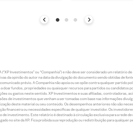
 (“XP Investimentos” ou “Companhia”) e não deve ser considerado um relatório de 
vas da opinião do autor na data da divulgação do documento sendo obtidas de fonte
municado prévio. A Companhia não apoia ou se opõe contra qualquer partido polít
 a doar fundos, propriedades ou quaisquer recursos para partidos ou candidatos po
ões ou gastos neste sentido. XP Investimentos e suas afiliadas, controladoras, ac
sões de investimentos que venham a ser tomadas com base nas informações divulga
tilização deste material ou seu conteúdo. Os desempenhos anteriores não são neces
ação financeira ou necessidades específicas de qualquer investidor. Os investido
o de investimento. Este relatório é destinado à circulação exclusiva para a rede d
do no site da XP. Fica proibida sua reprodução ou redistribuição para qualquer pe