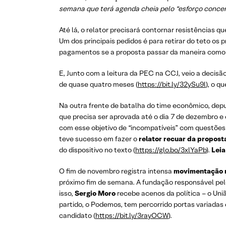
semana que terá agenda cheia pelo “esforço concen
Até lá, o relator precisará contornar resistências 
Um dos principais pedidos é para retirar do teto o
pagamentos se a proposta passar da maneira como 
E, Junto com a leitura da PEC na CCJ, veio a decis
de quase quatro meses (
https://bit.ly/32ySu9l
), o q
Na outra frente de batalha do time econômico, dep
que precisa ser aprovada até o dia 7 de dezembro e
com esse objetivo de “incompatíveis” com questões
teve sucesso em fazer o
relator recuar da propos
do dispositivo no texto (
https://glo.bo/3xlYaPb
).
Leia
O fim de novembro registra intensa
movimentação n
próximo fim de semana. A fundação responsável pelo
isso,
Sergio Moro
recebe acenos da política – o Uniã
partido, o Podemos, tem percorrido portas variadas
candidato (
https://bit.ly/3rayOCW
).