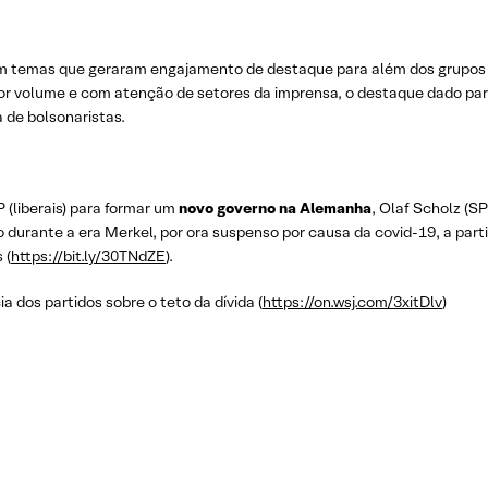
 temas que geraram engajamento de destaque para além dos grupos po
r volume e com atenção de setores da imprensa, o destaque dado para
 de bolsonaristas.
(liberais) para formar um
novo governo na Alemanha
, Olaf Scholz (S
o durante a era Merkel, por ora suspenso por causa da covid-19, a part
 (
https://bit.ly/30TNdZE
).
a dos partidos sobre o teto da dívida (
https://on.wsj.com/3xitDlv
)