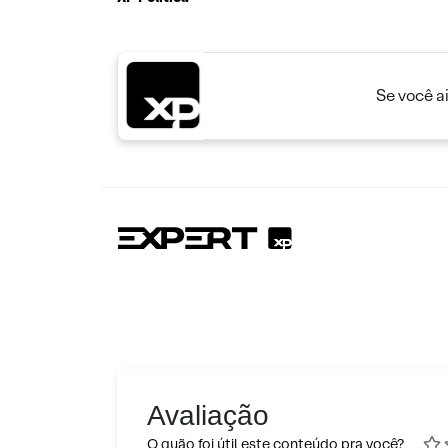
Se você a
Avaliação
O quão foi útil este conteúdo pra você?