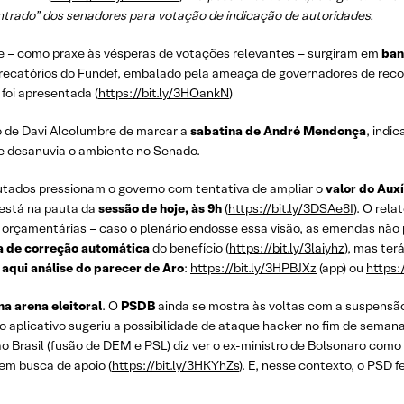
trado” dos senadores para votação de indicação de autoridades.
que – como praxe às vésperas de votações relevantes – surgiram em
ban
s precatórios do Fundef, embalado pela ameaça de governadores de reco
foi apresentada (
https://bit.ly/3HOankN
)
ão de Davi Alcolumbre de marcar a
sabatina de André Mendonça
, indi
ue desanuvia o ambiente no Senado.
utados pressionam o governo com tentativa de ampliar o
valor do Auxí
 está na pauta da
sessão de hoje, às 9h
(
https://bit.ly/3DSAe8I
). O rel
 orçamentárias – caso o plenário endosse essa visão, as emendas não
ta de correção automática
do benefício (
https://bit.ly/3laiyhz
), mas ter
 aqui análise do parecer de Aro
:
https://bit.ly/3HPBJXz
(app) ou
https:
a arena eleitoral
. O
PSDB
ainda se mostra às voltas com a suspensão 
 aplicativo sugeriu a possibilidade de ataque hacker no fim de seman
o Brasil (fusão de DEM e PSL) diz ver o ex-ministro de Bolsonaro como te
 em busca de apoio (
https://bit.ly/3HKYhZs
). E, nesse contexto, o PSD f