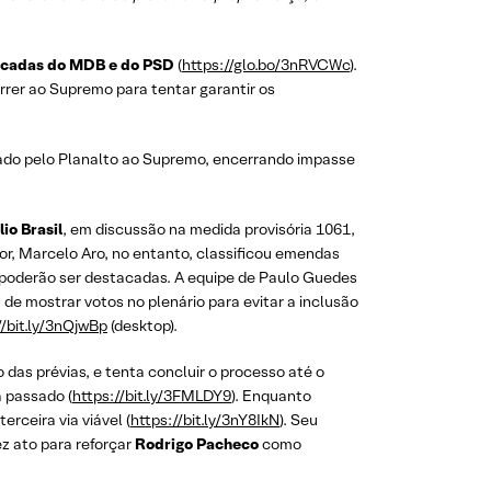
cadas do MDB e do PSD
(
https://glo.bo/3nRVCWc
).
rrer ao Supremo para tentar garantir os
cado pelo Planalto ao Supremo, encerrando impasse
lio Brasil
, em discussão na medida provisória 1061,
ator, Marcelo Aro, no entanto, classificou emendas
 poderão ser destacadas. A equipe de Paulo Guedes
á de mostrar votos no plenário para evitar a inclusão
//bit.ly/3nQjwBp
(desktop).
das prévias, e tenta concluir o processo até o
a passado (
https://bit.ly/3FMLDY9
). Enquanto
rceira via viável (
https://bit.ly/3nY8IkN
). Seu
ez ato para reforçar
Rodrigo Pacheco
como