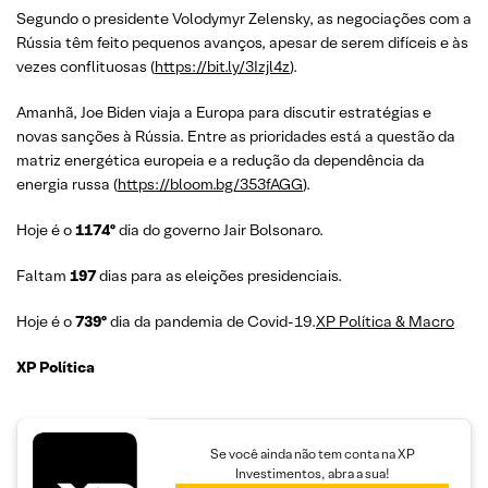
Segundo o presidente Volodymyr Zelensky, as negociações com a
Rússia têm feito pequenos avanços, apesar de serem difíceis e às
vezes conflituosas (
https://bit.ly/3Izjl4z
).
Amanhã, Joe Biden viaja a Europa para discutir estratégias e
novas sanções à Rússia. Entre as prioridades está a questão da
matriz energética europeia e a redução da dependência da
energia russa (
https://bloom.bg/353fAGG
).
Hoje é o
1174º
dia do governo Jair Bolsonaro.
Faltam
197
dias para as eleições presidenciais.
Hoje é o
739º
dia da pandemia de Covid-19.
XP Política & Macro
XP Política
Se você ainda não tem conta na XP
Investimentos, abra a sua!