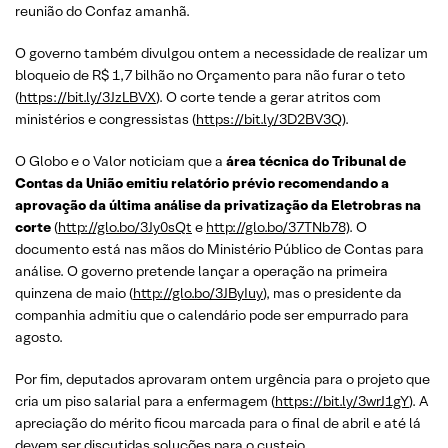
reunião do Confaz amanhã.
O governo também divulgou ontem a necessidade de realizar um
bloqueio de R$ 1,7 bilhão no Orçamento para não furar o teto
(
https://bit.ly/3JzLBVX
). O corte tende a gerar atritos com
ministérios e congressistas (
https://bit.ly/3D2BV3Q
).
O Globo e o Valor noticiam que a
área técnica do Tribunal de
Contas da União emitiu relatório prévio recomendando a
aprovação da última análise da privatização da Eletrobras na
corte
(
http://glo.bo/3Jy0sQt
e
http://glo.bo/37TNb78)
. O
documento está nas mãos do Ministério Público de Contas para
análise. O governo pretende lançar a operação na primeira
quinzena de maio (
http://glo.bo/3JByIuy
), mas o presidente da
companhia admitiu que o calendário pode ser empurrado para
agosto.
Por fim, deputados aprovaram ontem urgência para o projeto que
cria um piso salarial para a enfermagem (
https://bit.ly/3wrJ1gY
). A
apreciação do mérito ficou marcada para o final de abril e até lá
devem ser discutidas soluções para o custeio.