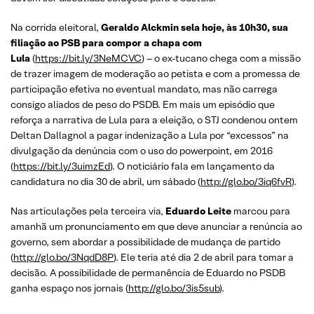
Na corrida eleitoral,
Geraldo Alckmin sela hoje, às 10h30, sua
filiação ao PSB para compor a chapa com
Lula
(
https://bit.ly/3NeMCVC
) – o ex-tucano chega com a missão
de trazer imagem de moderação ao petista e com a promessa de
participação efetiva no eventual mandato, mas não carrega
consigo aliados de peso do PSDB. Em mais um episódio que
reforça a narrativa de Lula para a eleição, o STJ condenou ontem
Deltan Dallagnol a pagar indenização a Lula por “excessos” na
divulgação da denúncia com o uso do powerpoint, em 2016
(
https://bit.ly/3uimzEd
). O noticiário fala em lançamento da
candidatura no dia 30 de abril, um sábado (
http://glo.bo/3iq6fvR
).
Nas articulações pela terceira via,
Eduardo Leite
marcou para
amanhã um pronunciamento em que deve anunciar a renúncia ao
governo, sem abordar a possibilidade de mudança de partido
(
http://glo.bo/3NqdD8P
). Ele teria até dia 2 de abril para tomar a
decisão. A possibilidade de permanência de Eduardo no PSDB
ganha espaço nos jornais (
http://glo.bo/3is5sub
).