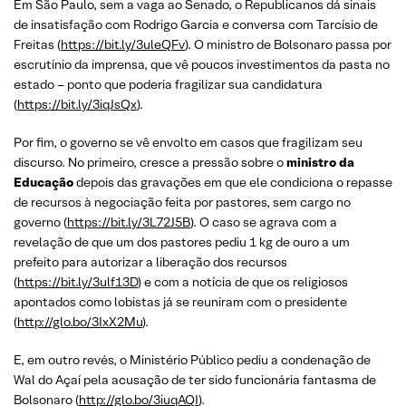
Em São Paulo, sem a vaga ao Senado, o Republicanos dá sinais
de insatisfação com Rodrigo Garcia e conversa com Tarcísio de
Freitas (
https://bit.ly/3uleQFv
). O ministro de Bolsonaro passa por
escrutínio da imprensa, que vê poucos investimentos da pasta no
estado – ponto que poderia fragilizar sua candidatura
(
https://bit.ly/3iqJsQx
).
Por fim, o governo se vê envolto em casos que fragilizam seu
discurso. No primeiro, cresce a pressão sobre o
ministro da
Educação
depois das gravações em que ele condiciona o repasse
de recursos à negociação feita por pastores, sem cargo no
governo (
https://bit.ly/3L72J5B
). O caso se agrava com a
revelação de que um dos pastores pediu 1 kg de ouro a um
prefeito para autorizar a liberação dos recursos
(
https://bit.ly/3ulf13D
) e com a notícia de que os religiosos
apontados como lobistas já se reuniram com o presidente
(
http://glo.bo/3IxX2Mu
).
E, em outro revés, o Ministério Público pediu a condenação de
Wal do Açaí pela acusação de ter sido funcionária fantasma de
Bolsonaro (
http://glo.bo/3iuqAQI
).