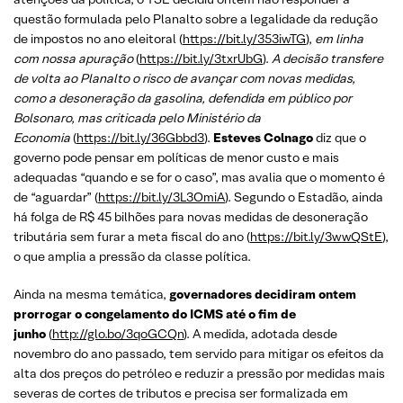
questão formulada pelo Planalto sobre a legalidade da redução
de impostos no ano eleitoral (
https://bit.ly/353iwTG
),
em linha
com nossa apuração
(
https://bit.ly/3txrUbG
).
A decisão transfere
de volta ao Planalto o risco de avançar com novas medidas,
como a desoneração da gasolina, defendida em público por
Bolsonaro, mas criticada pelo Ministério da
Economia
(
https://bit.ly/36Gbbd3
).
Esteves Colnago
diz que o
governo pode pensar em políticas de menor custo e mais
adequadas “quando e se for o caso”, mas avalia que o momento é
de “aguardar” (
https://bit.ly/3L3OmiA
). Segundo o Estadão, ainda
há folga de R$ 45 bilhões para novas medidas de desoneração
tributária sem furar a meta fiscal do ano (
https://bit.ly/3wwQStE
),
o que amplia a pressão da classe política.
Ainda na mesma temática,
governadores decidiram ontem
prorrogar o congelamento do ICMS até o fim de
junho
(
http://glo.bo/3qoGCQn
). A medida, adotada desde
novembro do ano passado, tem servido para mitigar os efeitos da
alta dos preços do petróleo e reduzir a pressão por medidas mais
severas de cortes de tributos e precisa ser formalizada em