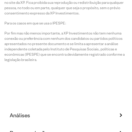
no site da XP. Fica proibida sua reprodução ou redistribuição para qualquer
pessoa, no todo ou em parte, qualquer que seja o propósito, sem o prévio
consentimento expresso da XP Investimentos.
Para os casos em que se usa o IPESPE:
Por fim mas não menos importante, a XP Investimentos não tem nenhuma
conexão ou preferência com nenhum dos candidatos ou partidos políticos
apresentados no presente documento e se limita a apresentar a análise
independente coletada pelo Instituto de Pesquisas Sociais, políticas e
econômicas (IPESPE) que se encontra devidamente registrado conforme a
legislação brasileira.
Análises