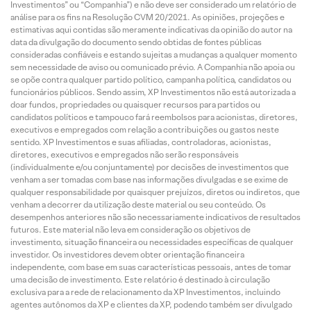
Investimentos” ou “Companhia”) e não deve ser considerado um relatório de
análise para os fins na Resolução CVM 20/2021. As opiniões, projeções e
estimativas aqui contidas são meramente indicativas da opinião do autor na
data da divulgação do documento sendo obtidas de fontes públicas
consideradas confiáveis e estando sujeitas a mudanças a qualquer momento
sem necessidade de aviso ou comunicado prévio. A Companhia não apoia ou
se opõe contra qualquer partido político, campanha política, candidatos ou
funcionários públicos. Sendo assim, XP Investimentos não está autorizada a
doar fundos, propriedades ou quaisquer recursos para partidos ou
candidatos políticos e tampouco fará reembolsos para acionistas, diretores,
executivos e empregados com relação a contribuições ou gastos neste
sentido. XP Investimentos e suas afiliadas, controladoras, acionistas,
diretores, executivos e empregados não serão responsáveis
(individualmente e/ou conjuntamente) por decisões de investimentos que
venham a ser tomadas com base nas informações divulgadas e se exime de
qualquer responsabilidade por quaisquer prejuízos, diretos ou indiretos, que
venham a decorrer da utilização deste material ou seu conteúdo. Os
desempenhos anteriores não são necessariamente indicativos de resultados
futuros. Este material não leva em consideração os objetivos de
investimento, situação financeira ou necessidades específicas de qualquer
investidor. Os investidores devem obter orientação financeira
independente, com base em suas características pessoais, antes de tomar
uma decisão de investimento. Este relatório é destinado à circulação
exclusiva para a rede de relacionamento da XP Investimentos, incluindo
agentes autônomos da XP e clientes da XP, podendo também ser divulgado