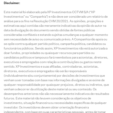
Disclaimer:
News
News
News
News
Este material foi elaborado pela XP Investimentos CCTVM S/A (“XP
XPress:
XPress:
XPress:
XPres
Investimentos” ou “Companhia”) e não deve ser considerado um relatório de
07/08/2
06/08/2
05/08/2
04/08/
análise para os fins na Resolução CVM 20/2021. As opiniões, projeções e
026
026
026
026
estimativas aqui contidas são meramente indicativas da opinião do autor na
data da divulgação do documento sendo obtidas de fontes públicas
consideradas confiáveis e estando sujeitas a mudanças a qualquer momento
sem necessidade de aviso ou comunicado prévio. A Companhia não apoia ou
se opõe contra qualquer partido político, campanha política, candidatos ou
funcionários públicos. Sendo assim, XP Investimentos não está autorizada a
doar fundos, propriedades ou quaisquer recursos para partidos ou
candidatos políticos e tampouco fará reembolsos para acionistas, diretores,
executivos e empregados com relação a contribuições ou gastos neste
sentido. XP Investimentos e suas afiliadas, controladoras, acionistas,
diretores, executivos e empregados não serão responsáveis
(individualmente e/ou conjuntamente) por decisões de investimentos que
venham a ser tomadas com base nas informações divulgadas e se exime de
qualquer responsabilidade por quaisquer prejuízos, diretos ou indiretos, que
venham a decorrer da utilização deste material ou seu conteúdo. Os
desempenhos anteriores não são necessariamente indicativos de resultados
futuros. Este material não leva em consideração os objetivos de
investimento, situação financeira ou necessidades específicas de qualquer
investidor. Os investidores devem obter orientação financeira
independente, com base em suas características pessoais, antes de tomar