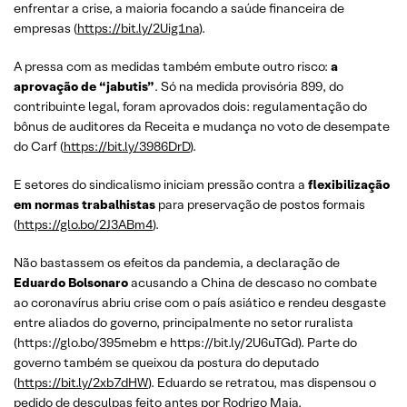
enfrentar a crise, a maioria focando a saúde financeira de
empresas (
https://bit.ly/2Uig1na
).
A pressa com as medidas também embute outro risco:
a
aprovação de “jabutis”
. Só na medida provisória 899, do
contribuinte legal, foram aprovados dois: regulamentação do
bônus de auditores da Receita e mudança no voto de desempate
do Carf (
https://bit.ly/3986DrD
).
E setores do sindicalismo iniciam pressão contra a
flexibilização
em normas trabalhistas
para preservação de postos formais
(
https://glo.bo/2J3ABm4
).
Não bastassem os efeitos da pandemia, a declaração de
Eduardo Bolsonaro
acusando a China de descaso no combate
ao coronavírus abriu crise com o país asiático e rendeu desgaste
entre aliados do governo, principalmente no setor ruralista
(https://glo.bo/395mebm e https://bit.ly/2U6uTGd). Parte do
governo também se queixou da postura do deputado
(
https://bit.ly/2xb7dHW
). Eduardo se retratou, mas dispensou o
pedido de desculpas feito antes por Rodrigo Maia.