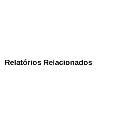
Relatórios Relacionados
7 Ago
6 Ago
5 Ago
4 Ago
2026 • 20
2026 • 24
2026 • 18
2026 • 1
mins de
mins de
mins de
mins de
leitura
leitura
leitura
leitura