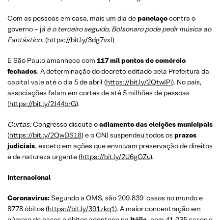
Com as pessoas em casa, mais um dia de
panelaço
contra o
governo – j
á é o terceiro seguido, Bolsonaro pode pedir música ao
Fantástico
. (
https://bit.ly/3dg7vxI
)
E São Paulo amanhece com
117 mil pontos de comércio
fechados
. A determinação do decreto editado pela Prefeitura da
capital vale até o dia 5 de abril (
https://bit.ly/2QtwJPi
). No país,
associações falam em cortes de até 5 milhões de pessoas
(
https://bit.ly/2J44brG
).
Curtas:
Congresso discute o
adiamento das eleições municipais
(
https://bit.ly/2QwDS18
) e o CNJ suspendeu todos os
prazos
judiciais
, exceto em ações que envolvam preservação de direitos
e de natureza urgente (
https://bit.ly/2U6gOZu
).
Internacional
Coronavírus:
Segundo a OMS, são 209.839 casos no mundo e
8778 óbitos (
https://bit.ly/391zkq1
). A maior concentração em
número de casos e óbitos acontece na
Itália
, com 41.035 casos e