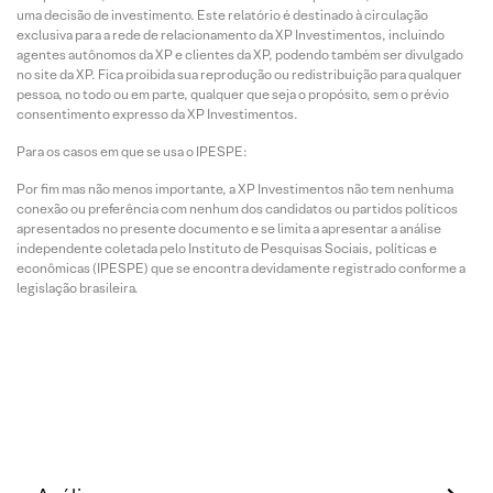
uma decisão de investimento. Este relatório é destinado à circulação
exclusiva para a rede de relacionamento da XP Investimentos, incluindo
agentes autônomos da XP e clientes da XP, podendo também ser divulgado
no site da XP. Fica proibida sua reprodução ou redistribuição para qualquer
pessoa, no todo ou em parte, qualquer que seja o propósito, sem o prévio
consentimento expresso da XP Investimentos.
Para os casos em que se usa o IPESPE:
Por fim mas não menos importante, a XP Investimentos não tem nenhuma
conexão ou preferência com nenhum dos candidatos ou partidos políticos
apresentados no presente documento e se limita a apresentar a análise
independente coletada pelo Instituto de Pesquisas Sociais, políticas e
econômicas (IPESPE) que se encontra devidamente registrado conforme a
legislação brasileira.