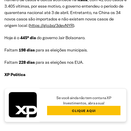
3.405 vítimas, por esse motivo, o governo entendeu o período de
quarentena nacional até 3 de abril. Entretanto, na China os 34
novos casos são importados e não existem novos casos de
origem local (
https://glo.bo/3devNYR
).
Hoje é o
445° dia
do governo Jair Bolsonaro.
Faltam
198 dias
para as eleições municipais.
Faltam
228 dias
para as eleições nos EUA.
XP Política
Se você ainda não tem conta na XP
Investimentos, abra a sua!
CLIQUE AQUI