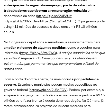
antecipação do seguro desemprego, parte do salário dos
trabalhadores que tiverem a remuneração reduzida
em
decorrência da crise (
https://glo.bo/2UB3Ult
,
https://bit.ly/38ZxJBe
e
https://bit.ly/3a4Z5Hm
). O programa pode
atingir 11 milhões de pessoas e deve consumir R$ 10 bilhões
anuais.
No Congresso, deputados e senadores já se movimentam para
ampliar o alcance de algumas medidas
, como o voucher para
informais. (
https://bit.ly/33wy7WC
)
. A equipe econômica sabe que
será difícil segurar tudo. Deve concentrar suas atenções em
evitar mudanças permanentes que comprometam o fiscal de
outros anos.
Com a porta do cofre aberta, há uma
corrida por pedidos de
socorro
. Estados e municípios pedem medias específicas ao
governo federal (
https://glo.bo/2U3nFCV
). Pedem, por exemplo, a
suspensão do pagamento da dívida e o repasse de perto de R$ 15
bilhões para fazer frente à queda de arrecadação. Na Câmara, já
foram protocolados 70 projetos de lei com medidas para