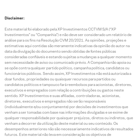
Disclaimer:
Este material foi elaborado pela XP Investimentos CCTVM S/A (“XP
Investimentos” ou “Companhia”) e não deve ser considerado um relatório de
análise para os fins na Resolução CVM 20/2021. As opiniões, projeções e
estimativas aqui contidas são meramente indicativas da opinião do autor na
data da divulgação do documento sendo obtidas de fontes públicas
consideradas confiáveis e estando sujeitas a mudanças a qualquer momento
sem necessidade de aviso ou comunicado prévio. A Companhia não apoia ou
se opõe contra qualquer partido político, campanha política, candidatos ou
funcionários públicos. Sendo assim, XP Investimentos não está autorizada a
doar fundos, propriedades ou quaisquer recursos para partidos ou
candidatos políticos e tampouco fará reembolsos para acionistas, diretores,
executivos e empregados com relação a contribuições ou gastos neste
sentido. XP Investimentos e suas afiliadas, controladoras, acionistas,
diretores, executivos e empregados não serão responsáveis
(individualmente e/ou conjuntamente) por decisões de investimentos que
venham a ser tomadas com base nas informações divulgadas e se exime de
qualquer responsabilidade por quaisquer prejuízos, diretos ou indiretos, que
venham a decorrer da utilização deste material ou seu conteúdo. Os
desempenhos anteriores não são necessariamente indicativos de resultados
futuros. Este material não leva em consideração os objetivos de