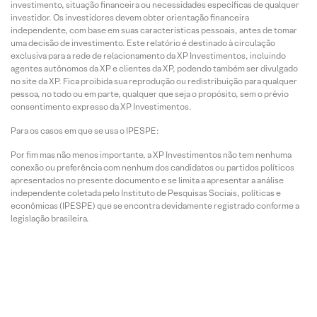
investimento, situação financeira ou necessidades específicas de qualquer
investidor. Os investidores devem obter orientação financeira
independente, com base em suas características pessoais, antes de tomar
uma decisão de investimento. Este relatório é destinado à circulação
exclusiva para a rede de relacionamento da XP Investimentos, incluindo
agentes autônomos da XP e clientes da XP, podendo também ser divulgado
no site da XP. Fica proibida sua reprodução ou redistribuição para qualquer
pessoa, no todo ou em parte, qualquer que seja o propósito, sem o prévio
consentimento expresso da XP Investimentos.
Para os casos em que se usa o IPESPE:
Por fim mas não menos importante, a XP Investimentos não tem nenhuma
conexão ou preferência com nenhum dos candidatos ou partidos políticos
apresentados no presente documento e se limita a apresentar a análise
independente coletada pelo Instituto de Pesquisas Sociais, políticas e
econômicas (IPESPE) que se encontra devidamente registrado conforme a
legislação brasileira.