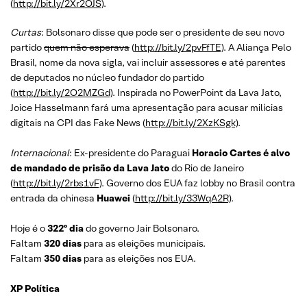
(
http://bit.ly/2Xr2OJS)
.
Curtas
: Bolsonaro disse que pode ser o presidente de seu novo
partido
quem não esperava
(
http://bit.ly/2pvFfTE)
. A Aliança Pelo
Brasil, nome da nova sigla, vai incluir assessores e até parentes
de deputados no núcleo fundador do partido
(
http://bit.ly/2O2MZGd)
. Inspirada no PowerPoint da Lava Jato,
Joice Hasselmann fará uma apresentação para acusar milícias
digitais na CPI das Fake News (
http://bit.ly/2XzKSgk)
.
Internacional
: Ex-presidente do Paraguai
Horacio Cartes é alvo
de mandado de prisão da Lava Jato
do Rio de Janeiro
(
http://bit.ly/2rbs1vF)
. Governo dos EUA faz lobby no Brasil contra
entrada da chinesa
Huawei
(
http://bit.ly/33WqA2R)
.
Hoje é o
322º dia
do governo Jair Bolsonaro.
Faltam
320 dias
para as eleições municipais.
Faltam
350 dias
para as eleições nos EUA.
XP Política