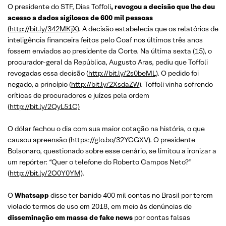
O presidente do STF, Dias Toffoli
, revogou a decis
ão que lhe deu
a
cesso a dados sigilosos de 600 mil pessoas
(
http://bit.ly/342MKjX)
. A decisão estabelecia que os relatórios de
inteligência financeira feitos pelo Coaf nos últimos três anos
fossem enviados ao presidente da Corte. Na última sexta (15), o
procurador-geral da República, Augusto Aras, pediu que Toffoli
revogadas essa decisão (
http://bit.ly/2s0beML)
. O pedido foi
negado, a princípio (
http://bit.ly/2XsdaZW)
. Toffoli vinha sofrendo
críticas de procuradores e juízes pela ordem
(
http://bit.ly/2QyL51C)
O dólar fechou o dia com sua maior cotação na história, o que
causou apreensão (https://glo.bo/32YCGXV). O presidente
Bolsonaro, questionado sobre esse cenário, se limitou a ironizar a
um repórter: “Quer o telefone do Roberto Campos Neto?”
(
http://bit.ly/2O0Y0YM)
.
O
Whatsapp
disse ter banido 400 mil contas no Brasil por terem
violado termos de uso em 2018, em meio às denúncias de
disseminação em massa de fake news
por contas falsas