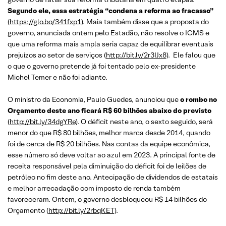
Segundo ele, essa estratégia “condena a reforma ao fracasso”
(
https://glo.bo/341fxp1)
. Maia também disse que a proposta do
governo, anunciada ontem pelo Estadão, não resolve o ICMS e
que uma reforma mais ampla seria capaz de equilibrar eventuais
prejuízos ao setor de serviços (
http://bit.ly/2r3IJx8)
. Ele falou que
o que o governo pretende já foi tentado pelo ex-presidente
Michel Temer e não foi adiante.
O ministro da Economia, Paulo Guedes, anunciou que
o rombo no
Or
çamento deste ano ficará R$ 60 bilhões abaixo do previsto
(
http://bit.ly/34dgYRe)
. O déficit neste ano, o sexto seguido, será
menor do que R$ 80 bilhões, melhor marca desde 2014, quando
foi de cerca de R$ 20 bilhões. Nas contas da equipe econômica,
esse número só deve voltar ao azul em 2023. A principal fonte de
receita responsável pela diminuição do déficit foi de leilões de
petróleo no fim deste ano. Antecipação de dividendos de estatais
e melhor arrecadação com imposto de renda também
favoreceram. Ontem, o governo desbloqueou R$ 14 bilhões do
Orçamento (
http://bit.ly/2rbqKET)
.