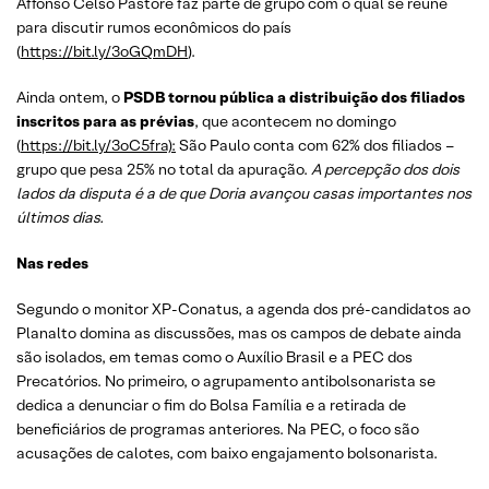
Affonso Celso Pastore faz parte de grupo com o qual se reúne
para discutir rumos econômicos do país
(
https://bit.ly/3oGQmDH
).
Ainda ontem, o
PSDB tornou pública a distribuição dos filiados
inscritos para as prévias
, que acontecem no domingo
(
https://bit.ly/3oC5fra):
São Paulo conta com 62% dos filiados –
grupo que pesa 25% no total da apuração.
A percepção dos dois
lados da disputa é a de que Doria avançou casas importantes nos
últimos dias.
Nas redes
Segundo o monitor XP-Conatus, a agenda dos pré-candidatos ao
Planalto domina as discussões, mas os campos de debate ainda
são isolados, em temas como o Auxílio Brasil e a PEC dos
Precatórios. No primeiro, o agrupamento antibolsonarista se
dedica a denunciar o fim do Bolsa Família e a retirada de
beneficiários de programas anteriores. Na PEC, o foco são
acusações de calotes, com baixo engajamento bolsonarista.