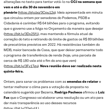
alterações no texto para tentar votá-lo na
CCJ na semana que
vem e até o dia 30 de novembro em
plenário
(
https://glo.bo/3Cpu12p
). Ideia apresentada em minuta
que circulou ontem por senadores do Podemos, PSDB e
Cidadania é carimbar R$ 64 bilhões para o programa, evitando
que o governo use a folga no Orçamento da maneira que desejar
(
https://bit.ly/3Dv25f1
), mas mantendo a fórmula atual de
correção do teto e retirando do limite de gastos os R$ 89 bilhões
de precatórios previstos em 2022. Há resistências também do
MDB, maior bancada da Casa, que quer deixar permanente todo
o programa de transferência de renda (hoje, uma parcela de
cerca de R$ 180 vale até o fim do ano que vem)
(
https://bit.ly/3Fv1Tgu
).
Nova reunião deve ser realizada nesta
quinta-feira.
Ontem, para sanar os problemas com as
emendas de relator
e
tentar melhorar o clima para a votação da proposta no
calendário sugerido por Bezerra,
Rodrigo Pacheco
afirmou a
Luiz
Fux
que o Congresso vai elaborar uma resolução ou um ato para
dar mais transparência ao uso desses recursos
(
https://bit.ly/32etuUL
)