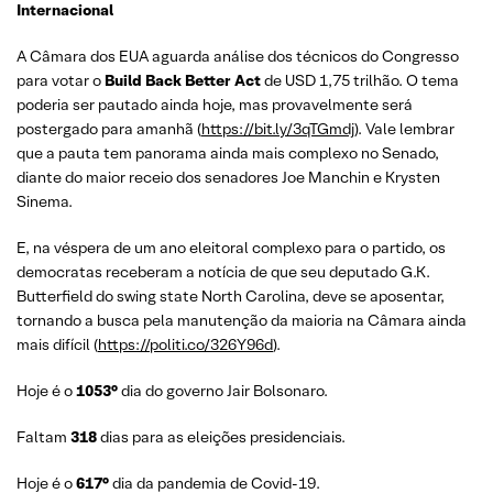
Internacional
A Câmara dos EUA aguarda análise dos técnicos do Congresso
para votar o
Build Back Better Act
de USD 1,75 trilhão. O tema
poderia ser pautado ainda hoje, mas provavelmente será
postergado para amanhã (
https://bit.ly/3qTGmdj
). Vale lembrar
que a pauta tem panorama ainda mais complexo no Senado,
diante do maior receio dos senadores Joe Manchin e Krysten
Sinema.
E, na véspera de um ano eleitoral complexo para o partido, os
democratas receberam a notícia de que seu deputado G.K.
Butterfield do swing state North Carolina, deve se aposentar,
tornando a busca pela manutenção da maioria na Câmara ainda
mais difícil (
https://politi.co/326Y96d
).
Hoje é o
1053°
dia do governo Jair Bolsonaro.
Faltam
318
dias para as eleições presidenciais.
Hoje é o
617°
dia da pandemia de Covid-19.