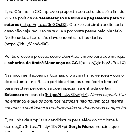
E, na Câmara, a CCJ aprovou proposta que estende até o fim de
2023 a política de
desoneração da folha de pagamento para 17
setores
(
https://glo.bo/3oGOsD3
). O texto vai direto ao Senado,
caso não haja recurso para que a proposta passe pelo plenário.
No Senado, o texto não deve encontrar dificuldades
(
https://bit.ly/3nsWd06
).
Por lá, cresce a pressão sobre Davi Alcolumbre para que marque
a
sabatina de André Mendonça na CCJ
(
https://glo.bo/3kPekLX
).
Nas movimentações partidárias, o pragmatismo venceu – como
de costume – no PL, e o partido articulou uma “carta branca”
para resolver pendências que impediam a entrada de
Jair
Bolsonaro
no partido (
https://bit.ly/3DwZgtY
).
Nossa expectativa,
no entanto, é que os conflitos regionais não fiquem totalmente
sanados e continuem a produzir ruídos no decorrer da campanha.
E, na linha de ampliar a candidatura para além do combate à
corrupção (
https://bit.ly/3Dv2IFp
),
Sergio Moro
anunciou que