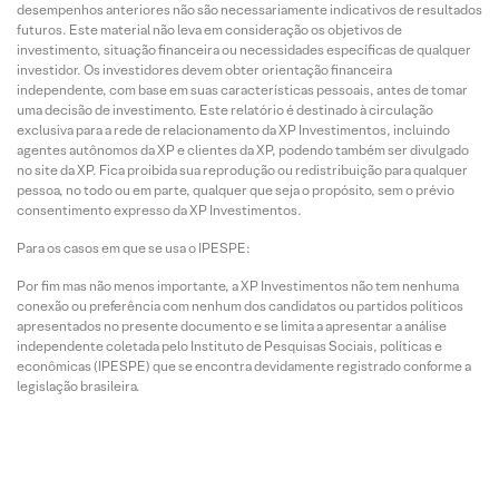
desempenhos anteriores não são necessariamente indicativos de resultados
futuros. Este material não leva em consideração os objetivos de
investimento, situação financeira ou necessidades específicas de qualquer
investidor. Os investidores devem obter orientação financeira
independente, com base em suas características pessoais, antes de tomar
uma decisão de investimento. Este relatório é destinado à circulação
exclusiva para a rede de relacionamento da XP Investimentos, incluindo
agentes autônomos da XP e clientes da XP, podendo também ser divulgado
no site da XP. Fica proibida sua reprodução ou redistribuição para qualquer
pessoa, no todo ou em parte, qualquer que seja o propósito, sem o prévio
consentimento expresso da XP Investimentos.
Para os casos em que se usa o IPESPE:
Por fim mas não menos importante, a XP Investimentos não tem nenhuma
conexão ou preferência com nenhum dos candidatos ou partidos políticos
apresentados no presente documento e se limita a apresentar a análise
independente coletada pelo Instituto de Pesquisas Sociais, políticas e
econômicas (IPESPE) que se encontra devidamente registrado conforme a
legislação brasileira.