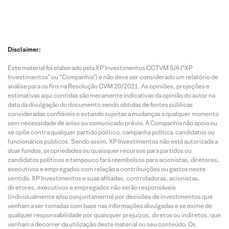
Disclaimer:
Este material foi elaborado pela XP Investimentos CCTVM S/A (“XP
Investimentos” ou “Companhia”) e não deve ser considerado um relatório de
análise para os fins na Resolução CVM 20/2021. As opiniões, projeções e
estimativas aqui contidas são meramente indicativas da opinião do autor na
data da divulgação do documento sendo obtidas de fontes públicas
consideradas confiáveis e estando sujeitas a mudanças a qualquer momento
sem necessidade de aviso ou comunicado prévio. A Companhia não apoia ou
se opõe contra qualquer partido político, campanha política, candidatos ou
funcionários públicos. Sendo assim, XP Investimentos não está autorizada a
doar fundos, propriedades ou quaisquer recursos para partidos ou
candidatos políticos e tampouco fará reembolsos para acionistas, diretores,
executivos e empregados com relação a contribuições ou gastos neste
sentido. XP Investimentos e suas afiliadas, controladoras, acionistas,
diretores, executivos e empregados não serão responsáveis
(individualmente e/ou conjuntamente) por decisões de investimentos que
venham a ser tomadas com base nas informações divulgadas e se exime de
qualquer responsabilidade por quaisquer prejuízos, diretos ou indiretos, que
venham a decorrer da utilização deste material ou seu conteúdo. Os