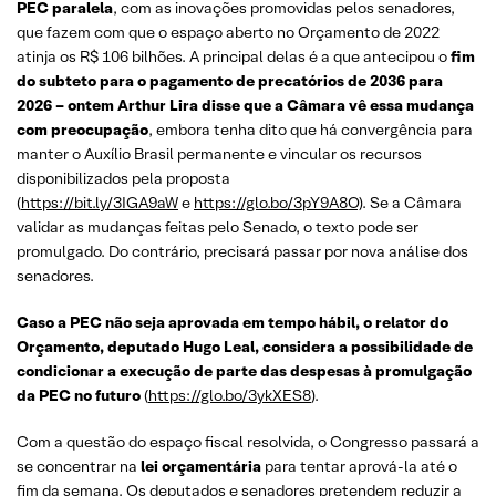
PEC paralela
, com as inovações promovidas pelos senadores,
que fazem com que o espaço aberto no Orçamento de 2022
atinja os R$ 106 bilhões. A principal delas é a que antecipou o
fim
do subteto para o pagamento de precatórios de 2036 para
2026 – ontem Arthur Lira disse que a Câmara vê essa mudança
com preocupação
, embora tenha dito que há convergência para
manter o Auxílio Brasil permanente e vincular os recursos
disponibilizados pela proposta
(
https://bit.ly/3IGA9aW
e
https://glo.bo/3pY9A8O)
. Se a Câmara
validar as mudanças feitas pelo Senado, o texto pode ser
promulgado. Do contrário, precisará passar por nova análise dos
senadores.
Caso a PEC não seja aprovada em tempo hábil, o relator do
Orçamento, deputado Hugo Leal, considera a possibilidade de
condicionar a execução de parte das despesas à promulgação
da PEC no futuro
(
https://glo.bo/3ykXES8
).
Com a questão do espaço fiscal resolvida, o Congresso passará a
se concentrar na
lei orçamentária
para tentar aprová-la até o
fim da semana. Os deputados e senadores pretendem reduzir a