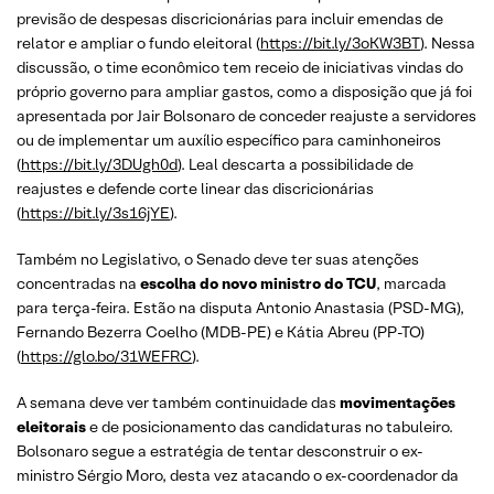
previsão de despesas discricionárias para incluir emendas de
relator e ampliar o fundo eleitoral (
https://bit.ly/3oKW3BT
). Nessa
discussão, o time econômico tem receio de iniciativas vindas do
próprio governo para ampliar gastos, como a disposição que já foi
apresentada por Jair Bolsonaro de conceder reajuste a servidores
ou de implementar um auxílio específico para caminhoneiros
(
https://bit.ly/3DUgh0d
). Leal descarta a possibilidade de
reajustes e defende corte linear das discricionárias
(
https://bit.ly/3s16jYE
).
Também no Legislativo, o Senado deve ter suas atenções
concentradas na
escolha do novo ministro do TCU
, marcada
para terça-feira. Estão na disputa Antonio Anastasia (PSD-MG),
Fernando Bezerra Coelho (MDB-PE) e Kátia Abreu (PP-TO)
(
https://glo.bo/31WEFRC
).
A semana deve ver também continuidade das
movimentações
eleitorais
e de posicionamento das candidaturas no tabuleiro.
Bolsonaro segue a estratégia de tentar desconstruir o ex-
ministro Sérgio Moro, desta vez atacando o ex-coordenador da