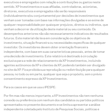
executivos e empregados com relação a contribuições ou gastos neste
sentido. XP Investimentos e suas afiliadas, controladoras, acionistas,
diretores, executivos e empregados não serão responsáveis
(individualmente e/ou conjuntamente) por decisões de investimentos que
venham a ser tomadas com base nas informações divulgadas e se exime de
qualquer responsabilidade por quaisquer prejuízos, diretos ou indiretos, que
venham a decorrer da utilização deste material ou seu conteúdo. Os
desempenhos anteriores não são necessariamente indicativos de resultados
futuros. Este material não leva em consideração os objetivos de
investimento, situação financeira ou necessidades específicas de qualquer
investidor. Os investidores devem obter orientação financeira
independente, com base em suas características pessoais, antes de tomar
uma decisão de investimento. Este relatório é destinado à circulação
exclusiva para a rede de relacionamento da XP Investimentos, incluindo
agentes autônomos da XP e clientes da XP, podendo também ser divulgado
no site da XP. Fica proibida sua reprodução ou redistribuição para qualquer
pessoa, no todo ou em parte, qualquer que seja o propósito, sem o prévio
consentimento expresso da XP Investimentos.
Para os casos em que se usa o IPESPE:
Por fim mas não menos importante, a XP Investimentos não tem nenhuma
conexão ou preferência com nenhum dos candidatos ou partidos políticos
apresentados no presente documento e se limita a apresentar a análise
independente coletada pelo Instituto de Pesquisas Sociais, políticas e