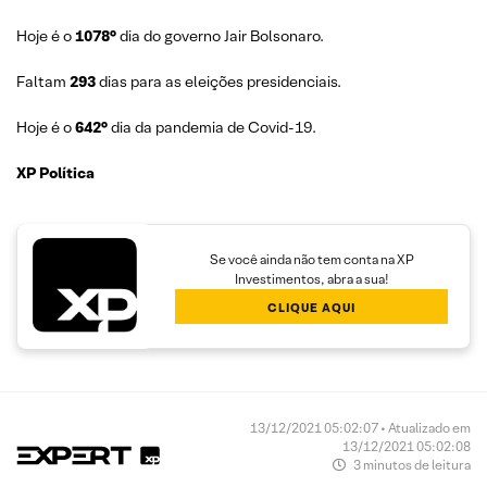
Hoje é o
1078°
dia do governo Jair Bolsonaro.
Faltam
293
dias para as eleições presidenciais.
Hoje é o
642°
dia da pandemia de Covid-19.
XP Política
Se você ainda não tem conta na XP
Investimentos, abra a sua!
CLIQUE AQUI
13/12/2021 05:02:07 • Atualizado em
13/12/2021 05:02:08
3 minutos de leitura