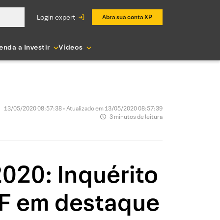
login expert
Abra sua conta XP
enda a Investir
Vídeos
13/05/2020 08:57:38 • Atualizado em 13/05/2020 08:57:39
3 minutos de leitura
020: Inquérito
 PF em destaque