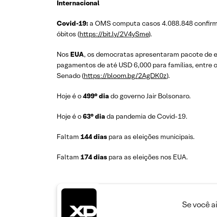
Internacional
Covid-19:
a OMS computa casos 4.088.848 confirm
óbitos (
https://bit.ly/2V4ySme
).
Nos
EUA
, os democratas apresentaram pacote de es
pagamentos de até USD 6,000 para famílias, entre o
Senado (
https://bloom.bg/2AgDK0z
).
Hoje é o
499° dia
do governo Jair Bolsonaro.
Hoje é o
63° dia
da pandemia de Covid-19.
Faltam
144 dias
para as eleições municipais.
Faltam
174 dias
para as eleições nos EUA.
Se você a