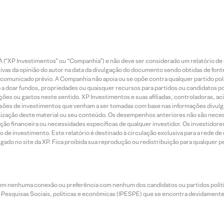
 (“XP Investimentos” ou “Companhia”) e não deve ser considerado um relatório de 
vas da opinião do autor na data da divulgação do documento sendo obtidas de fonte
municado prévio. A Companhia não apoia ou se opõe contra qualquer partido polít
 a doar fundos, propriedades ou quaisquer recursos para partidos ou candidatos po
ões ou gastos neste sentido. XP Investimentos e suas afiliadas, controladoras, ac
sões de investimentos que venham a ser tomadas com base nas informações divulga
tilização deste material ou seu conteúdo. Os desempenhos anteriores não são neces
ação financeira ou necessidades específicas de qualquer investidor. Os investido
o de investimento. Este relatório é destinado à circulação exclusiva para a rede d
do no site da XP. Fica proibida sua reprodução ou redistribuição para qualquer pe
tem nenhuma conexão ou preferência com nenhum dos candidatos ou partidos polít
e Pesquisas Sociais, políticas e econômicas (IPESPE) que se encontra devidamente r