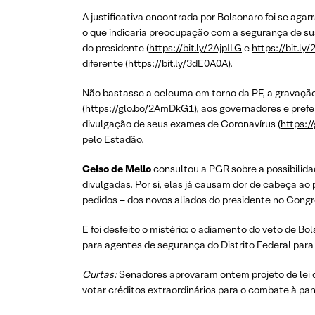
A justificativa encontrada por Bolsonaro foi se agar
o que indicaria preocupação com a segurança de sua
do presidente (
https://bit.ly/2AjpILG
e
https://bit.ly
diferente (
https://bit.ly/3dE0A0A
).
Não bastasse a celeuma em torno da PF, a gravação
(
https://glo.bo/2AmDkG1
), aos governadores e pref
divulgação de seus exames de Coronavírus (
https:/
pelo Estadão.
Celso de Mello
consultou a PGR sobre a possibilidad
divulgadas. Por si, elas já causam dor de cabeça a
pedidos – dos novos aliados do presidente no Congr
E foi desfeito o mistério: o adiamento do veto de Bo
para agentes de segurança do Distrito Federal para
Curtas:
Senadores aprovaram ontem projeto de lei 
votar créditos extraordinários para o combate à pa