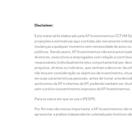
Disclaimer:
Este material foi elaborado pela XP Investimentos CCTVM S/A
projeções e estimativas aqui contidas são meramente indicati
mudanças a qualquer momento sem necessidade de aviso ou co
públicos. Sendo assim, XP Investimentos não está autorizada
diretores, executivos e empregados com relação a contribuiç
responsáveis (individualmente e/ou conjuntamente) por deci
prejuízos, diretos ou indiretos, que venham a decorrer da u
não leva em consideração os objetivos de investimento, situ
em suas características pessoais, antes de tomar uma decisã
autônomos da XP e clientes da XP, podendo também ser divulga
sem o prévio consentimento expresso da XP Investimentos.
Para os casos em que se usa o IPESPE:
Por fim mas não menos importante, a XP Investimentos não 
apresentar a análise independente coletada pelo Instituto d