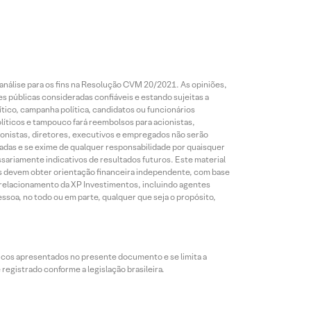
análise para os fins na Resolução CVM 20/2021. As opiniões,
s públicas consideradas confiáveis e estando sujeitas a
ico, campanha política, candidatos ou funcionários
líticos e tampouco fará reembolsos para acionistas,
ionistas, diretores, executivos e empregados não serão
das e se exime de qualquer responsabilidade por quaisquer
sariamente indicativos de resultados futuros. Este material
res devem obter orientação financeira independente, com base
e relacionamento da XP Investimentos, incluindo agentes
ssoa, no todo ou em parte, qualquer que seja o propósito,
icos apresentados no presente documento e se limita a
egistrado conforme a legislação brasileira.