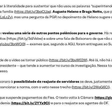
rar à literalidade para sustentar que não usou as palavras “superintend
 família (
https://bit.ly/3bqCLbe
).
Augusto Heleno e Braga Netto,
que p
/2LqLcZy
), mas uma pergunta da PGR no depoimento de Heleno sugere q
 r
evelou uma série de outros pontos polêmicos para o governo
. Há 
eitos (https://bit.ly/3dJVsbw) e sobre uma fala de Bolsonaro de que n
/glo.bo/3bnWQi9
) — exames que, segundo a AGU, foram entregues ao S
e de o vídeo se tornar público (
https://bit.ly/3bvW02W
). Até lá, não h
o presidente – que tende a aumentar no curso da investigação. Nessa t
esso.
lsonaro à
possibilidade de reajuste de servidores
se deve, justamente
 sancionar a norma, com o veto nesse trecho (
https://bit.ly/2WqG6CI
).
que suspende pagamentos do Fies. O texto volta à Câmara (
https://g
ndemia (
https://bit.ly/2YYx9Cl
) e para o reajuste aos agentes do DF.