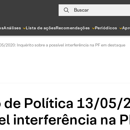
Buscar
os
Análises
Lista de ações
Recomendações
Periódicos
Apr
05/2020: Inquérito sobre a possível interferência na PF em destaque
 de Política 13/05/2
el interferência na