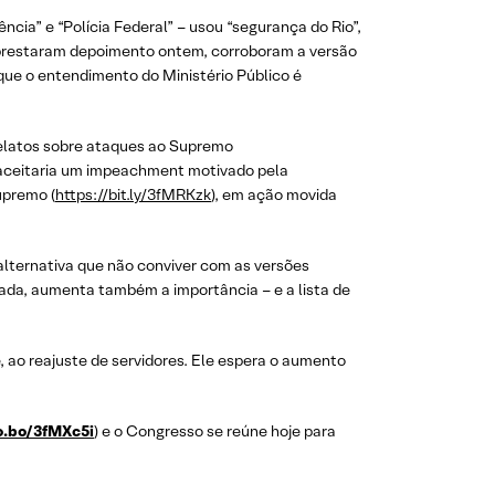
ência” e “Polícia Federal” – usou “segurança do Rio”,
restaram depoimento ontem, corroboram a versão
ue o entendimento do Ministério Público é
relatos sobre ataques ao Supremo
ão aceitaria um impeachment motivado pela
upremo (
https://bit.ly/3fMRKzk
), em ação movida
á alternativa que não conviver com as versões
oada, aumenta também a importância – e a lista de
, ao reajuste de servidores. Ele espera o aumento
lo.bo/3fMXc5i
) e o Congresso se reúne hoje para