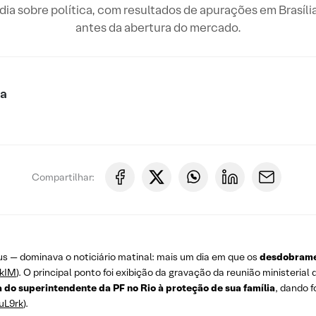
o dia sobre política, com resultados de apurações em Brasíli
antes da abertura do mercado.
ca
Compartilhar:
us — dominava o noticiário matinal: mais um dia em que os
desdobramen
lkIM
). O principal ponto foi exibição da gravação da reunião ministeria
 do superintendente da PF no Rio à proteção de sua família
, dando 
cuL9rk
).