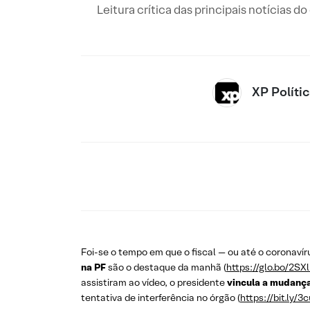
Leitura crítica das principais notícias d
XP Políti
Foi-se o tempo em que o fiscal — ou até o coronavír
na PF
são o destaque da manhã (
https://glo.bo/2SX
assistiram ao vídeo, o presidente
vincula a mudança
tentativa de interferência no órgão (
https://bit.ly/3