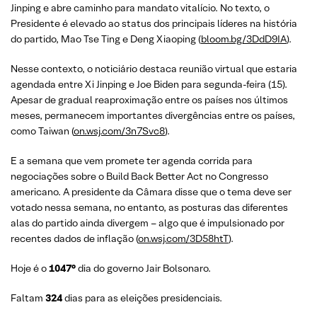
Jinping e abre caminho para mandato vitalício. No texto, o
Presidente é elevado ao status dos principais líderes na história
do partido, Mao Tse Ting e Deng Xiaoping (
bloom.bg/3DdD9IA
).
Nesse contexto, o noticiário destaca reunião virtual que estaria
agendada entre Xi Jinping e Joe Biden para segunda-feira (15).
Apesar de gradual reaproximação entre os países nos últimos
meses, permanecem importantes divergências entre os países,
como Taiwan (
on.wsj.com/3n7Svc8
).
E a semana que vem promete ter agenda corrida para
negociações sobre o Build Back Better Act no Congresso
americano. A presidente da Câmara disse que o tema deve ser
votado nessa semana, no entanto, as posturas das diferentes
alas do partido ainda divergem – algo que é impulsionado por
recentes dados de inflação (
on.wsj.com/3D58htT
).
Hoje é o
1047°
dia do governo Jair Bolsonaro.
Faltam
324
dias para as eleições presidenciais.