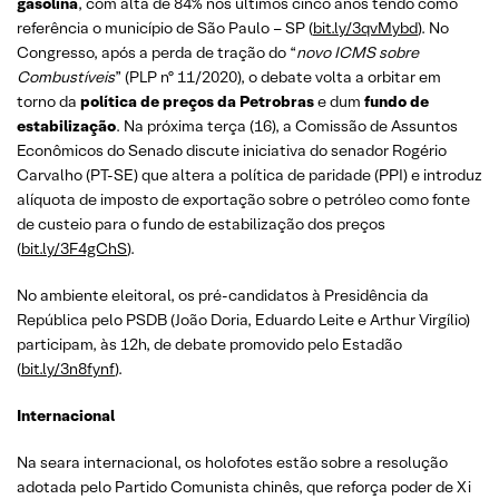
gasolina
, com alta de 84% nos últimos cinco anos tendo como
referência o município de São Paulo – SP (
bit.ly/3qvMybd
). No
Congresso, após a perda de tração do “
novo ICMS sobre
Combustíveis
” (PLP nº 11/2020), o debate volta a orbitar em
torno da
política de preços da Petrobras
e dum
fundo de
estabilização
. Na próxima terça (16), a Comissão de Assuntos
Econômicos do Senado discute iniciativa do senador Rogério
Carvalho (PT-SE) que altera a política de paridade (PPI) e introduz
alíquota de imposto de exportação sobre o petróleo como fonte
de custeio para o fundo de estabilização dos preços
(
bit.ly/3F4gChS
).
No ambiente eleitoral, os pré-candidatos à Presidência da
República pelo PSDB (João Doria, Eduardo Leite e Arthur Virgílio)
participam, às 12h, de debate promovido pelo Estadão
(
bit.ly/3n8fynf
).
Internacional
Na seara internacional, os holofotes estão sobre a resolução
adotada pelo Partido Comunista chinês, que reforça poder de Xi