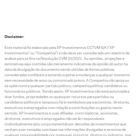
Disclaimer:
Este material foi elaborado pela XP Investimentos CCTVM S/A (“XP
Investimentos” ou “Companhia”) e não deve ser considerado um relatório de
análise para os fins na Resolução CVM 20/2021. As opiniões, projeções e
estimativas aqui contidas são meramente indicativas da opinião do autor na
data da divulgação do documento sendo obtidas de fontes públicas
consideradas confiáveis e estando sujeitas a mudanças a qualquer momento
sem necessidade de aviso ou comunicado prévio. A Companhia não apoia ou
se opõe contra qualquer partido político, campanha política, candidatos ou
funcionários públicos. Sendo assim, XP Investimentos não está autorizada a
doar fundos, propriedades ou quaisquer recursos para partidos ou
candidatos políticos e tampouco fará reembolsos para acionistas, diretores,
executivos e empregados com relação a contribuições ou gastos neste
sentido. XP Investimentos e suas afiliadas, controladoras, acionistas,
diretores, executivos e empregados não serão responsáveis
(individualmente e/ou conjuntamente) por decisões de investimentos que
venham a ser tomadas com base nas informações divulgadas e se exime de
qualquer responsabilidade por quaisquer prejuízos, diretos ou indiretos, que