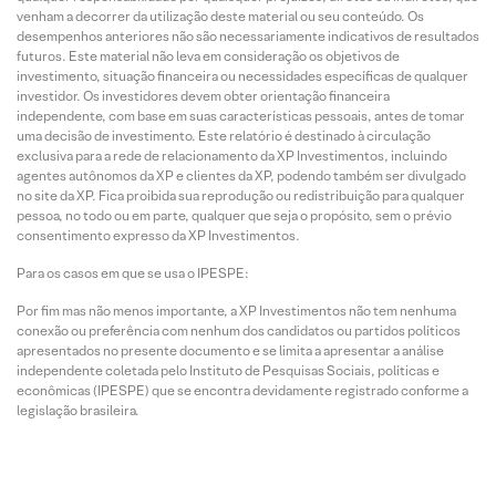
venham a decorrer da utilização deste material ou seu conteúdo. Os
desempenhos anteriores não são necessariamente indicativos de resultados
futuros. Este material não leva em consideração os objetivos de
investimento, situação financeira ou necessidades específicas de qualquer
investidor. Os investidores devem obter orientação financeira
independente, com base em suas características pessoais, antes de tomar
uma decisão de investimento. Este relatório é destinado à circulação
exclusiva para a rede de relacionamento da XP Investimentos, incluindo
agentes autônomos da XP e clientes da XP, podendo também ser divulgado
no site da XP. Fica proibida sua reprodução ou redistribuição para qualquer
pessoa, no todo ou em parte, qualquer que seja o propósito, sem o prévio
consentimento expresso da XP Investimentos.
Para os casos em que se usa o IPESPE:
Por fim mas não menos importante, a XP Investimentos não tem nenhuma
conexão ou preferência com nenhum dos candidatos ou partidos políticos
apresentados no presente documento e se limita a apresentar a análise
independente coletada pelo Instituto de Pesquisas Sociais, políticas e
econômicas (IPESPE) que se encontra devidamente registrado conforme a
legislação brasileira.