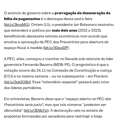
O anúncio do governo sobre a
prorrogação da desoneração da
folha de pagamentos
é o destaque dessa sexta-feira
(
bit.ly/3kvaMi1
). Ontem (11), o presidente Jair Bolsonaro assinalou
que estenderá a política por
mais dois anos
(2022 a 2023),
beneficiando dezessete setores econômicos num acordo que
envolve a aprovação da PEC dos Precatórios para abertura do
espaço fiscal à medida (
bit.ly/30iaqDP
).
A PEC, aliás, começou a tramitar no Senado sob relatoria do líder
governista Fernando Bezerra (MDB-PE). O prognóstico é que a
votação ocorra dia 24.11 na Comissão de Constituição e Justiça
(CCJ) e na mesma semana – ou na subsequente – em Plenário
(
bit.ly/3ok5O8U
). Esse “calendário-especial” passará pelo crivo
dos líderes partidários.
Em entrevistas, Bezerra disse que o “
espaço aberto na PEC dos
Precatórios seria justo
”, mas que tais números “
poderiam ser
discutidos
” (
bit.ly/3D9LFsl
). A declaração veio na esteira de
propostas formuladas por senadores para restringir a folga