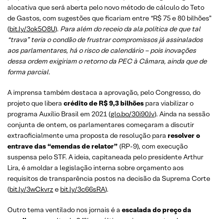
alocativa que será aberta pelo novo método de cálculo do Teto
de Gastos, com sugestões que ficariam entre “R$ 75 e 80 bilhões”
(
bit.ly/3ok5O8U
).
Para além do receio da ala política de que tal
“trava” teria o condão de frustrar compromissos já assinalados
aos parlamentares, há o risco de calendário – pois inovações
dessa ordem exigiriam o retorno da PEC à Câmara, ainda que de
forma parcial
.
A imprensa também destaca a aprovação, pelo Congresso, do
projeto que libera
crédito de R$ 9,3 bilhões
para viabilizar o
programa Auxílio Brasil em 2021 (
glo.bo/30i90Jv
). Ainda na sessão
conjunta de ontem, os parlamentares começaram a discutir
extraoficialmente uma proposta de resolução para
resolver o
entrave das “emendas de relator”
(RP-9), com execução
suspensa pelo STF. A ideia, capitaneada pelo presidente Arthur
Lira, é amoldar a legislação interna sobre orçamento aos
requisitos de transparência postos na decisão da Suprema Corte
(
bit.ly/3wCkvrz
e
bit.ly/3c66sRA
).
Outro tema ventilado nos jornais é a
escalada do preço da