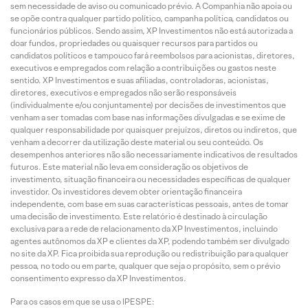
sem necessidade de aviso ou comunicado prévio. A Companhia não apoia ou
se opõe contra qualquer partido político, campanha política, candidatos ou
funcionários públicos. Sendo assim, XP Investimentos não está autorizada a
doar fundos, propriedades ou quaisquer recursos para partidos ou
candidatos políticos e tampouco fará reembolsos para acionistas, diretores,
executivos e empregados com relação a contribuições ou gastos neste
sentido. XP Investimentos e suas afiliadas, controladoras, acionistas,
diretores, executivos e empregados não serão responsáveis
(individualmente e/ou conjuntamente) por decisões de investimentos que
venham a ser tomadas com base nas informações divulgadas e se exime de
qualquer responsabilidade por quaisquer prejuízos, diretos ou indiretos, que
venham a decorrer da utilização deste material ou seu conteúdo. Os
desempenhos anteriores não são necessariamente indicativos de resultados
futuros. Este material não leva em consideração os objetivos de
investimento, situação financeira ou necessidades específicas de qualquer
investidor. Os investidores devem obter orientação financeira
independente, com base em suas características pessoais, antes de tomar
uma decisão de investimento. Este relatório é destinado à circulação
exclusiva para a rede de relacionamento da XP Investimentos, incluindo
agentes autônomos da XP e clientes da XP, podendo também ser divulgado
no site da XP. Fica proibida sua reprodução ou redistribuição para qualquer
pessoa, no todo ou em parte, qualquer que seja o propósito, sem o prévio
consentimento expresso da XP Investimentos.
Para os casos em que se usa o IPESPE: