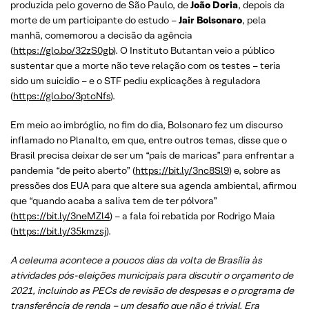
produzida pelo governo de São Paulo, de
João Doria
, depois da
morte de um participante do estudo –
Jair Bolsonaro
, pela
manhã, comemorou a decisão da agência
(
https://glo.bo/32zS0gb
). O Instituto Butantan veio a público
sustentar que a morte não teve relação com os testes – teria
sido um suicídio – e o STF pediu explicações à reguladora
(
https://glo.bo/3ptcNfs
).
Em meio ao imbróglio, no fim do dia, Bolsonaro fez um discurso
inflamado no Planalto, em que, entre outros temas, disse que o
Brasil precisa deixar de ser um “país de maricas” para enfrentar a
pandemia “de peito aberto” (
https://bit.ly/3nc8Sl9
) e, sobre as
pressões dos EUA para que altere sua agenda ambiental, afirmou
que “quando acaba a saliva tem de ter pólvora”
(
https://bit.ly/3neMZl4
) – a fala foi rebatida por Rodrigo Maia
(
https://bit.ly/35kmzsj
).
A celeuma acontece a poucos dias da volta de Brasília às
atividades pós-eleições municipais para discutir o orçamento de
2021, incluindo as PECs de revisão de despesas e o programa de
transferência de renda – um desafio que não é trivial. Era