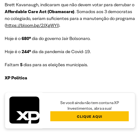
Brett Kavanaugh, indicaram que não devem votar para derrubar o
Affordable Care Act (Obamacare)
. Somados aos 3 democratas
no colegiado, seriam suficientes para a manutenção do programa
(
https://bloom.bg/2JXgWYI
).
Hoje é o
680°
dia do governo Jair Bolsonaro.
Hoje é o
244°
dia da pandemia de Covid-19.
Faltam
5
dias para as eleições municipais.
XP Política
Se você ainda não tem conta na XP
Investimentos, abra a sua!
CLIQUE AQUI