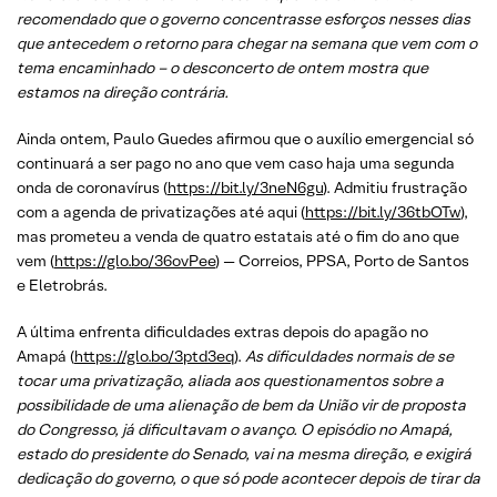
recomendado que o governo concentrasse esforços nesses dias
que antecedem o retorno para chegar na semana que vem com o
tema encaminhado – o desconcerto de ontem mostra que
estamos na direção contrária.
Ainda ontem, Paulo Guedes afirmou que o auxílio emergencial só
continuará a ser pago no ano que vem caso haja uma segunda
onda de coronavírus (
https://bit.ly/3neN6gu
). Admitiu frustração
com a agenda de privatizações até aqui (
https://bit.ly/36tbOTw
),
mas prometeu a venda de quatro estatais até o fim do ano que
vem (
https://glo.bo/36ovPee
) — Correios, PPSA, Porto de Santos
e Eletrobrás.
A última enfrenta dificuldades extras depois do apagão no
Amapá (
https://glo.bo/3ptd3eq
).
As dificuldades normais de se
tocar uma privatização, aliada aos questionamentos sobre a
possibilidade de uma alienação de bem da União vir de proposta
do Congresso, já dificultavam o avanço. O episódio no Amapá,
estado do presidente do Senado, vai na mesma direção, e exigirá
dedicação do governo, o que só pode acontecer depois de tirar da