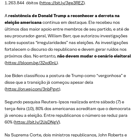
1.263.844 óbitos (
https://bit.ly/3ge3REZ
).
A
resistência de Donald Trump a reconhecer a derrota na
eleição americana
continua em destaque. Ele recebeu nos
últimos dias maior apoio entre membros de seu partido, e até de
seu procurador-geral, William Barr, que autorizou investigações
sobre supostas “irregularidades” nas eleições. As investigações
fortalecem o discurso do republicano e devem gerar ruídos nos
próximos dias. No entanto,
não devem mudar o cenário eleitoral
(
https://bloom.bg/32xd0nL
).
Joe Biden classificou a postura de Trump como “vergonhosa” e
disse que a transição já começou apesar dela
(
https://on.wsj.com/3nbPgxt
).
Segundo pesquisa Reuters-Ipsos realizada entre sábado (7) e
terça-feira (10), 80% dos americanas acreditam que o democrata
já venceu a eleição. Entre republicanos o número se reduz para
60% (
https://bit.ly/2UsDNgV
).
Na Suprema Corte, dois ministros republicanos, John Roberts e