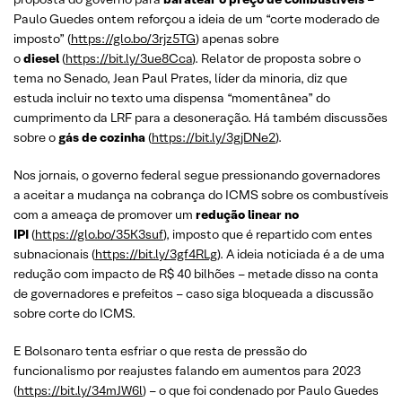
Paulo Guedes ontem reforçou a ideia de um “corte moderado de
imposto” (
https://glo.bo/3rjz5TG
) apenas sobre
o
diesel
(
https://bit.ly/3ue8Cca
). Relator de proposta sobre o
tema no Senado, Jean Paul Prates, líder da minoria, diz que
estuda incluir no texto uma dispensa “momentânea” do
cumprimento da LRF para a desoneração. Há também discussões
sobre o
gás de cozinha
(
https://bit.ly/3gjDNe2
).
Nos jornais, o governo federal segue pressionando governadores
a aceitar a mudança na cobrança do ICMS sobre os combustíveis
com a ameaça de promover um
redução linear no
IPI
(
https://glo.bo/35K3suf
), imposto que é repartido com entes
subnacionais (
https://bit.ly/3gf4RLg
). A ideia noticiada é a de uma
redução com impacto de R$ 40 bilhões – metade disso na conta
de governadores e prefeitos – caso siga bloqueada a discussão
sobre corte do ICMS.
E Bolsonaro tenta esfriar o que resta de pressão do
funcionalismo por reajustes falando em aumentos para 2023
(
https://bit.ly/34mJW6l
) – o que foi condenado por Paulo Guedes