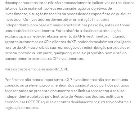
desempenhos anteriores não são necessariamente indicativos de resultados
futuros. Este material não leva em consideração os objetivos de
investimento, situação financeira ou necessidades específicas de qualquer
investidor. Os investidores devem obter orientação financeira
independente, com base em suas características pessoais, antes de tomar
uma decisão de investimento. Este relatório é destinado à circulação
exclusiva para a rede de relacionamento da XP Investimentos, incluindo
agentes autônomos da XP e clientes da XP, podendo também ser divulgado
no site da XP. Fica proibida sua reprodução ou redistribuição para qualquer
pessoa, no todo ou em parte, qualquer que seja o propósito, sem o prévio
consentimento expresso da XP Investimentos.
Para os casos em que se usa o IPESPE:
Por fim mas não menos importante, a XP Investimentos não tem nenhuma
conexão ou preferência com nenhum dos candidatos ou partidos políticos
apresentados no presente documento e se limita a apresentar a análise
independente coletada pelo Instituto de Pesquisas Sociais, políticas e
econômicas (IPESPE) que se encontra devidamente registrado conforme a
legislação brasileira.