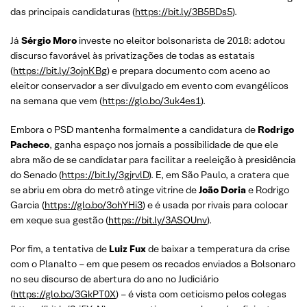
das principais candidaturas (
https://bit.ly/3B5BDs5
).
Já
Sérgio Moro
investe no eleitor bolsonarista de 2018: adotou
discurso favorável às privatizações de todas as estatais
(
https://bit.ly/3ojnKBg
) e prepara documento com aceno ao
eleitor conservador a ser divulgado em evento com evangélicos
na semana que vem (
https://glo.bo/3uk4es1
).
Embora o PSD mantenha formalmente a candidatura de
Rodrigo
Pacheco
, ganha espaço nos jornais a possibilidade de que ele
abra mão de se candidatar para facilitar a reeleição à presidência
do Senado (
https://bit.ly/3gjrvlD
). E, em São Paulo, a cratera que
se abriu em obra do metrô atinge vitrine de
João Doria
e Rodrigo
Garcia (
https://glo.bo/3ohYHi3
) e é usada por rivais para colocar
em xeque sua gestão (
https://bit.ly/3ASOUnv
).
Por fim, a tentativa de
Luiz Fux
de baixar a temperatura da crise
com o Planalto – em que pesem os recados enviados a Bolsonaro
no seu discurso de abertura do ano no Judiciário
(
https://glo.bo/3GkPT0X
) – é vista com ceticismo pelos colegas