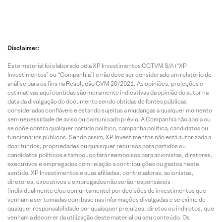
Disclaimer:
Este material foi elaborado pela XP Investimentos CCTVM S/A (“XP
Investimentos” ou “Companhia”) e não deve ser considerado um relatório de
análise para os fins na Resolução CVM 20/2021. As opiniões, projeções e
estimativas aqui contidas são meramente indicativas da opinião do autor na
data da divulgação do documento sendo obtidas de fontes públicas
consideradas confiáveis e estando sujeitas a mudanças a qualquer momento
sem necessidade de aviso ou comunicado prévio. A Companhia não apoia ou
se opõe contra qualquer partido político, campanha política, candidatos ou
funcionários públicos. Sendo assim, XP Investimentos não está autorizada a
doar fundos, propriedades ou quaisquer recursos para partidos ou
candidatos políticos e tampouco fará reembolsos para acionistas, diretores,
executivos e empregados com relação a contribuições ou gastos neste
sentido. XP Investimentos e suas afiliadas, controladoras, acionistas,
diretores, executivos e empregados não serão responsáveis
(individualmente e/ou conjuntamente) por decisões de investimentos que
venham a ser tomadas com base nas informações divulgadas e se exime de
qualquer responsabilidade por quaisquer prejuízos, diretos ou indiretos, que
venham a decorrer da utilização deste material ou seu conteúdo. Os