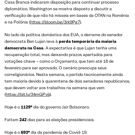
Casa Branca indicaram disposição para continuar processo
diplomático. Washington se mostra disposto a discutir a
verificação de que não há mísseis em bases da OTAN na Romênia
e na Polônia (
https://bloom.bg/3rk9Pg7
).
No lado da política doméstica dos EUA, o derrame do senador
democrata Ben Lujan leva à
perda temporária da maioria
democrata na Casa
. A expectativa é que Lujan tenha uma
recuperação total, mas deixando prazos apertados para
votações chave – como o Orçamento, que tem até 18 de
fevereiro para ser aprovado. O cenário preocupa seus
correligionários. Nesta semana, o partido tecnicamente ainda
tem maioria devido à quarentena de dois senadores republicanos,
que devem voltar aos trabalhos na semana que vem
(
https://bit.ly/34mGPvb
).
Hoje é o
1129°
dia do governo Jair Bolsonaro.
Faltam
242
dias para as eleições presidenciais.
Hoje é o
693°
dia da pandemia de Covid-19.