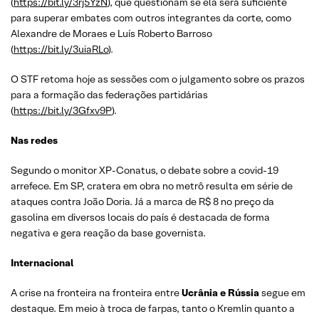
(
https://bit.ly/3rj5YzN
), que questionam se ela será suficiente
para superar embates com outros integrantes da corte, como
Alexandre de Moraes e Luís Roberto Barroso
(
https://bit.ly/3uiaRLo
).
O STF retoma hoje as sessões com o julgamento sobre os prazos
para a formação das federações partidárias
(
https://bit.ly/3Gfxv9P
).
Nas redes
Segundo o monitor XP-Conatus, o debate sobre a covid-19
arrefece. Em SP, cratera em obra no metrô resulta em série de
ataques contra João Doria. Já a marca de R$ 8 no preço da
gasolina em diversos locais do país é destacada de forma
negativa e gera reação da base governista.
Internacional
A crise na fronteira na fronteira entre
Ucrânia e Rússia
segue em
destaque. Em meio à troca de farpas, tanto o Kremlin quanto a