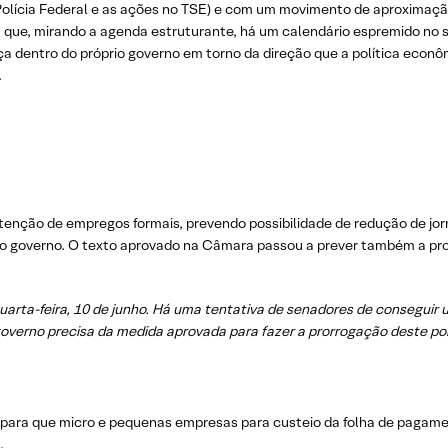
a Polícia Federal e as ações no TSE) e com um movimento de aproximaçã
que, mirando a agenda estruturante, há um calendário espremido no 
ça dentro do próprio governo em torno da direção que a política econôm
.
tenção de empregos formais, prevendo possibilidade de redução de jor
o governo. O texto aprovado na Câmara passou a prever também a pr
arta-feira, 10 de junho. Há uma tentativa de senadores de conseguir 
governo precisa da medida aprovada para fazer a prorrogação deste po
es para que micro e pequenas empresas para custeio da folha de pag
.