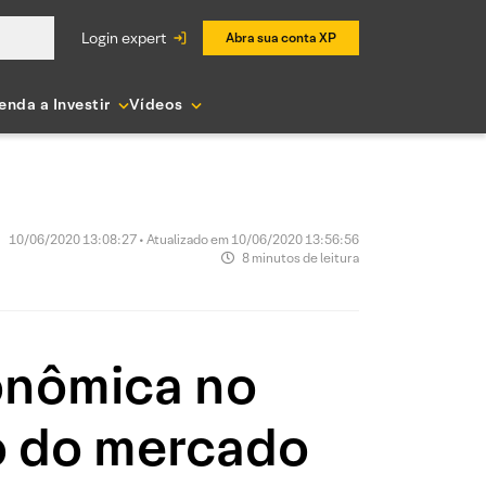
login expert
Abra sua conta XP
enda a Investir
Vídeos
10/06/2020 13:08:27 • Atualizado em 10/06/2020 13:56:56
8 minutos de leitura
onômica no
o do mercado