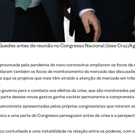
Guedes antes de reunião no Congresso Nacional (Jose Cruz/Agê
e provocada pela pandemia do novo coronavírus ampliaram os focos d
liaram também os focos de monitoramento do mercado das discussões 
qui os projetos que mais têm atraído a atenção do mercado em três n
o governo para o combate aos efeitos da crise, que são monitorados pe
parte desses novos gastos ganhe caráter permanente e comprometa ai
vencionista apresentadas pelos próprios congressistas que miraram s
ca e uma parte do Congresso perseguiam antes da crise e a perspectiv
co conturbado e uma instabilidade na relação entre os poderes, com os