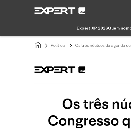
Expert XP 2026
Quem som
Política
Os três núcleos da agenda e
Os três n
Congresso q