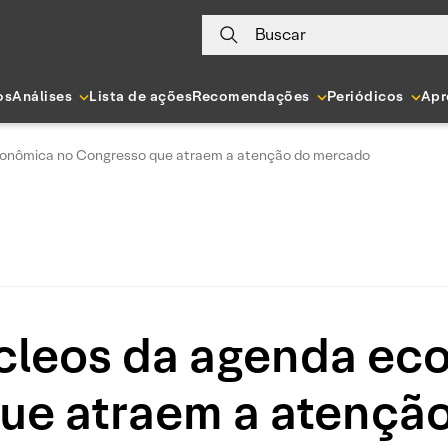
Buscar
os
Análises
Lista de ações
Recomendações
Periódicos
Apr
conômica no Congresso que atraem a atenção do mercado
úcleos da agenda ec
ue atraem a atençã