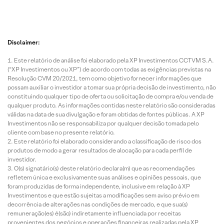
Disclaimer:
Este relatório de análise foi elaborado pela XP Investimentos CCTVM S.A.
(“XP Investimentos ou XP”) de acordo com todas as exigências previstas na
Resolução CVM 20/2021, tem como objetivo fornecer informações que
possam auxiliar o investidor a tomar sua própria decisão de investimento, não
constituindo qualquer tipo de oferta ou solicitação de compra e/ou venda de
qualquer produto. As informações contidas neste relatório são consideradas
válidas na data de sua divulgação e foram obtidas de fontes públicas. A XP
Investimentos não se responsabiliza por qualquer decisão tomada pelo
cliente com base no presente relatório.
Este relatório foi elaborado considerando a classificação de risco dos
produtos de modo a gerar resultados de alocação para cada perfil de
investidor.
O(s) signatário(s) deste relatório declara(m) que as recomendações
refletem única e exclusivamente suas análises e opiniões pessoais, que
foram produzidas de forma independente, inclusive em relação à XP
Investimentos e que estão sujeitas a modificações sem aviso prévio em
decorrência de alterações nas condições de mercado, e que sua(s)
remuneração(es) é(são) indiretamente influenciada por receitas
provenientes dos negócios e operações financeiras realizadas pela XP