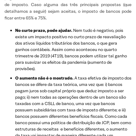
de imposto. Caso alguma das três principais propostas (que
detalhamos a seguir) sejam aceitas, o imposto de bancos pode
ficar entre 65% e 75%.
No curto prazo, pode ajudar.
Nem tudo é negativo, pois
existe um impacto positivo no curto prazo de reavaliação
dos ativos líquidos tributários dos bancos, o que gera
ganhos contábeis. Assim como aconteceu no quarto
trimestre de 2019 (4T19), bancos podem utilizar tal ganho
para suavizar os efeitos da pandemia (aumento de
provisões).
O aumento não é o mostrado.
A taxa efetiva de imposto dos
bancos se difere da taxa teórica, uma vez que: i) bancos
pagam juros sob capital próprio que deduz imposto a ser
pago; ii) nem todas as operações dentro de um banco são
taxadas com a CSLL de banco, uma vez que bancos
possuem subsidiárias com taxa de imposto diferente; e iii)
bancos possuem diferentes benefícios fiscais. Como cada
banco possui uma política de distribuição de JCP, bem como
estruturas de receitas e benefícios diferentes, o aumento
da taxa vai impactar de maneira diferente cada um.