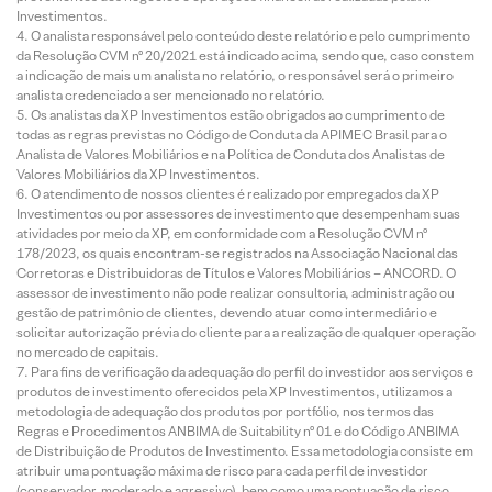
Investimentos.
O analista responsável pelo conteúdo deste relatório e pelo cumprimento
da Resolução CVM nº 20/2021 está indicado acima, sendo que, caso constem
a indicação de mais um analista no relatório, o responsável será o primeiro
analista credenciado a ser mencionado no relatório.
Os analistas da XP Investimentos estão obrigados ao cumprimento de
todas as regras previstas no Código de Conduta da APIMEC Brasil para o
Analista de Valores Mobiliários e na Política de Conduta dos Analistas de
Valores Mobiliários da XP Investimentos.
O atendimento de nossos clientes é realizado por empregados da XP
Investimentos ou por assessores de investimento que desempenham suas
atividades por meio da XP, em conformidade com a Resolução CVM nº
178/2023, os quais encontram-se registrados na Associação Nacional das
Corretoras e Distribuidoras de Títulos e Valores Mobiliários – ANCORD. O
assessor de investimento não pode realizar consultoria, administração ou
gestão de patrimônio de clientes, devendo atuar como intermediário e
solicitar autorização prévia do cliente para a realização de qualquer operação
no mercado de capitais.
Para fins de verificação da adequação do perfil do investidor aos serviços e
produtos de investimento oferecidos pela XP Investimentos, utilizamos a
metodologia de adequação dos produtos por portfólio, nos termos das
Regras e Procedimentos ANBIMA de Suitability nº 01 e do Código ANBIMA
de Distribuição de Produtos de Investimento. Essa metodologia consiste em
atribuir uma pontuação máxima de risco para cada perfil de investidor
(conservador, moderado e agressivo), bem como uma pontuação de risco