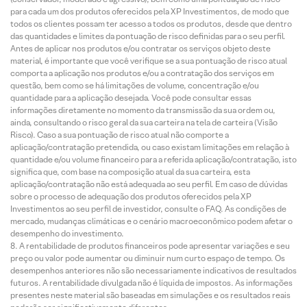
para cada um dos produtos oferecidos pela XP Investimentos, de modo que
todos os clientes possam ter acesso a todos os produtos, desde que dentro
das quantidades e limites da pontuação de risco definidas para o seu perfil.
Antes de aplicar nos produtos e/ou contratar os serviços objeto deste
material, é importante que você verifique se a sua pontuação de risco atual
comporta a aplicação nos produtos e/ou a contratação dos serviços em
questão, bem como se há limitações de volume, concentração e/ou
quantidade para a aplicação desejada. Você pode consultar essas
informações diretamente no momento da transmissão da sua ordem ou,
ainda, consultando o risco geral da sua carteira na tela de carteira (Visão
Risco). Caso a sua pontuação de risco atual não comporte a
aplicação/contratação pretendida, ou caso existam limitações em relação à
quantidade e/ou volume financeiro para a referida aplicação/contratação, isto
significa que, com base na composição atual da sua carteira, esta
aplicação/contratação não está adequada ao seu perfil. Em caso de dúvidas
sobre o processo de adequação dos produtos oferecidos pela XP
Investimentos ao seu perfil de investidor, consulte o FAQ. As condições de
mercado, mudanças climáticas e o cenário macroeconômico podem afetar o
desempenho do investimento.
A rentabilidade de produtos financeiros pode apresentar variações e seu
preço ou valor pode aumentar ou diminuir num curto espaço de tempo. Os
desempenhos anteriores não são necessariamente indicativos de resultados
futuros. A rentabilidade divulgada não é líquida de impostos. As informações
presentes neste material são baseadas em simulações e os resultados reais