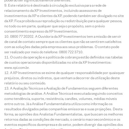
poderão ser significativamente diferentes.
Este relatório é destinado à circulação exclusiva para a rede de
relacionamento da XP Investimentos, incluindo assessores de
investimentos da XP e clientes da XP, podendo também ser divulgado no site
da XP. Fica proibida sua reprodução ou redistribuição para qualquer pessoa,
no todo ou em parte, qualquer que seja o propósito, sem o prévio
consentimento expresso da XP Investimentos.
0800 77 20202. A Ouvidoria da XP Investimentos tem a missão de servir
de canal de contato sempre que os clientes que não se sentirem satisfeitos
com as soluções dadas pela empresa aos seus problemas. O contato pode
ser realizado por meio do telefone: 0800 722 3710.
O custo da operação e a política de cobrança estão definidos nas tabelas
de custos operacionais disponibilizadas no site da XP Investimentos:
www.xpi.com.br.
A XP Investimentos se exime de qualquer responsabilidade por quaisquer
prejuízos, diretos ou indiretos, que venham a decorrer da utilização deste
relatório ou seu conteúdo.
A Avaliação Técnica e a Avaliação de Fundamentos seguem diferentes
metodologias de análise. A Análise Técnica é executada seguindo conceitos
como tendência, suporte, resistência, candles, volumes, médias móveis
entre outros. Já a Análise Fundamentalista utiliza como informação os
resultados divulgados pelas companhias emissoras e suas projeções. Desta
forma, as opiniões dos Analistas Fundamentalistas, que buscam os melhores
retornos dadas as condições de mercado, o cenário macroeconômico e os
eventos específicos da empresa e do setor, podem divergir das opiniões dos