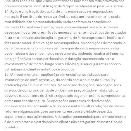
Analistas Técnicos, que visam identificar os movimentos mais prováveis dos
preços dos ativos, com utilização de “stops” para limitar as possíveis perdas.
Ação é uma fração do capital de uma empresa que é negociada no
mercado. É um título de renda variável, ou seja, um investimento no qual a
rentabilidade não é preestabelecida, varia conforme as cotações de
mercado. O investimento em ações é um investimento de alto risco e os
desempenhos anteriores não são necessariamente indicativos de resultados
futuros e nenhuma declaração ou garantia, de forma expressa ou implícita, é
feita neste material em relação a desempenhos. As condições de mercado, o
cenário macroeconômico, os eventos específicos da empresa e do setor
podem afetar o desempenho do investimento, podendo resultar até mesmo
em significativas perdas patrimoniais. A duração recomendada para o
investimento é de médio-longo prazo. Não há quaisquer garantias sobre o
patrimônio do cliente neste tipo de produto.
O investimento em opções é preferencialmente indicado para
investidores de perfil agressivo, de acordo com a política de suitability
praticada pela XP Investimentos. No mercado de opções, são negociados
direitos de compra ou venda de um bem por preço fixado em data futura,
devendo o adquirente do direito negociado pagar um prêmio ao vendedor tal
como num acordo seguro. As operações com esses derivativos são
consideradas de risco muito alto por apresentarem altas relações de risco e
retorno e algumas posições apresentarem a possibilidade de perdas
superiores ao capital investido. A duração recomendada para o investimento
é de curto prazo e o patrimônio do cliente não está garantido neste tipo de
produto.