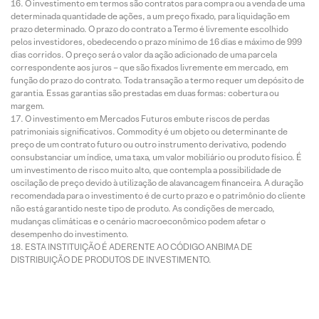
O investimento em termos são contratos para compra ou a venda de uma
determinada quantidade de ações, a um preço fixado, para liquidação em
prazo determinado. O prazo do contrato a Termo é livremente escolhido
pelos investidores, obedecendo o prazo mínimo de 16 dias e máximo de 999
dias corridos. O preço será o valor da ação adicionado de uma parcela
correspondente aos juros – que são fixados livremente em mercado, em
função do prazo do contrato. Toda transação a termo requer um depósito de
garantia. Essas garantias são prestadas em duas formas: cobertura ou
margem.
O investimento em Mercados Futuros embute riscos de perdas
patrimoniais significativos. Commodity é um objeto ou determinante de
preço de um contrato futuro ou outro instrumento derivativo, podendo
consubstanciar um índice, uma taxa, um valor mobiliário ou produto físico. É
um investimento de risco muito alto, que contempla a possibilidade de
oscilação de preço devido à utilização de alavancagem financeira. A duração
recomendada para o investimento é de curto prazo e o patrimônio do cliente
não está garantido neste tipo de produto. As condições de mercado,
mudanças climáticas e o cenário macroeconômico podem afetar o
desempenho do investimento.
ESTA INSTITUIÇÃO É ADERENTE AO CÓDIGO ANBIMA DE
DISTRIBUIÇÃO DE PRODUTOS DE INVESTIMENTO.