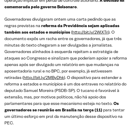
operação implicar em perda de controle acionário.
A decisão foi
comemorada pelo governo Bolsonaro
.
Governadores divulgaram ontem uma carta pedindo que as
regras previstas na
reforma da Previdência sejam aplicadas
também aos estados e municípios
(
http://bit.ly/2WlXTri
). O
documento expôs um racha entre os governadores, já que três
minutas do texto chegaram a ser divulgadas a jornalistas.
Governadores alinhados à esquerda rejeitam a estratégia de
ataques ao Congresso e sinalizam que poderiam apoiar a reforma
apenas após ser divulgado um relatório em que mudanças na
aposentadoria rural e no BPC, por exemplo, já estivessem
retiradas (
http://bit.ly/2MByDhk
). O dispositivo para estender a
reforma a estados e municípios é um dos entraves no relatório do
deputado Samuel Moreira (PSDB-SP). O tucano é favorável à
extensão, mas, por motivos políticos, não há apoio dos
parlamentares para que esse mecanismo esteja no texto.
Os
governadores se reunirão em Brasília na terça (11)
para tentar
um último esforço em prol da manutenção desse dispositivo na
PEC.