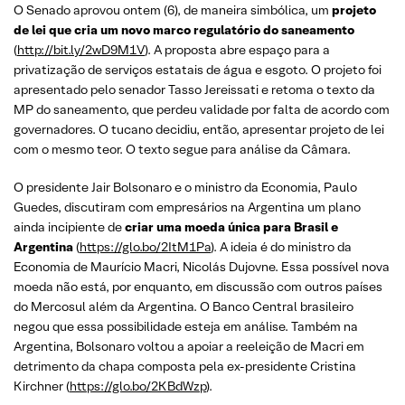
O Senado aprovou ontem (6), de maneira simbólica, um
projeto
de lei que cria um novo marco regulatório do saneamento
(
http://bit.ly/2wD9M1V
). A proposta abre espaço para a
privatização de serviços estatais de água e esgoto. O projeto foi
apresentado pelo senador Tasso Jereissati e retoma o texto da
MP do saneamento, que perdeu validade por falta de acordo com
governadores. O tucano decidiu, então, apresentar projeto de lei
com o mesmo teor. O texto segue para análise da Câmara.
O presidente Jair Bolsonaro e o ministro da Economia, Paulo
Guedes, discutiram com empresários na Argentina um plano
ainda incipiente de
criar uma moeda única para Brasil e
Argentina
(
https://glo.bo/2ItM1Pa
). A ideia é do ministro da
Economia de Maurício Macri, Nicolás Dujovne. Essa possível nova
moeda não está, por enquanto, em discussão com outros países
do Mercosul além da Argentina. O Banco Central brasileiro
negou que essa possibilidade esteja em análise. Também na
Argentina, Bolsonaro voltou a apoiar a reeleição de Macri em
detrimento da chapa composta pela ex-presidente Cristina
Kirchner (
https://glo.bo/2KBdWzp
).