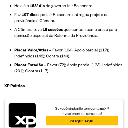
Hoje é o
158º dia
do governo Jair Bolsonaro.
Faz
107 dias
que Jair Bolsonaro entregou projeto da
previdência à Câmara.
A Câmara teve
16 sessões
que contam como prazo para
comissão especial da Reforma da Previdência.
Placar Valor/Atlas
– Favor (104); Apoio parcial (117);
Indefinidos (148); Contra (144).
Placar Estadão
– Favor (72); Apoio parcial (123); Indefinidos
(201); Contra (117).
XP Política
Se você ainda não tem conta na XP
Investimentos, abra a sua!
CLIQUE AQUI