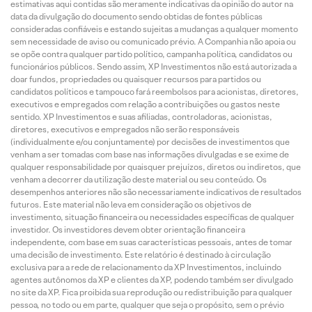
estimativas aqui contidas são meramente indicativas da opinião do autor na
data da divulgação do documento sendo obtidas de fontes públicas
consideradas confiáveis e estando sujeitas a mudanças a qualquer momento
sem necessidade de aviso ou comunicado prévio. A Companhia não apoia ou
se opõe contra qualquer partido político, campanha política, candidatos ou
funcionários públicos. Sendo assim, XP Investimentos não está autorizada a
doar fundos, propriedades ou quaisquer recursos para partidos ou
candidatos políticos e tampouco fará reembolsos para acionistas, diretores,
executivos e empregados com relação a contribuições ou gastos neste
sentido. XP Investimentos e suas afiliadas, controladoras, acionistas,
diretores, executivos e empregados não serão responsáveis
(individualmente e/ou conjuntamente) por decisões de investimentos que
venham a ser tomadas com base nas informações divulgadas e se exime de
qualquer responsabilidade por quaisquer prejuízos, diretos ou indiretos, que
venham a decorrer da utilização deste material ou seu conteúdo. Os
desempenhos anteriores não são necessariamente indicativos de resultados
futuros. Este material não leva em consideração os objetivos de
investimento, situação financeira ou necessidades específicas de qualquer
investidor. Os investidores devem obter orientação financeira
independente, com base em suas características pessoais, antes de tomar
uma decisão de investimento. Este relatório é destinado à circulação
exclusiva para a rede de relacionamento da XP Investimentos, incluindo
agentes autônomos da XP e clientes da XP, podendo também ser divulgado
no site da XP. Fica proibida sua reprodução ou redistribuição para qualquer
pessoa, no todo ou em parte, qualquer que seja o propósito, sem o prévio