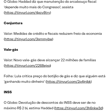
O Globo: Haddad diz que manutenção do arcabouço fiscal
‘depende muito mais do Congresso’; assista
(
https://tinyurl.com/4pcy8try
)
Conjuntura
Valor: Medidas de crédito e fiscais reduzem freio da economia
(
https://tinyurl.com/3prnmybw
)
Vale-gás
Valor: Novo vale-gás deve alcançar 22 milhões de famílias
(
https://tinyurl.com/2268ejxp
)
Folha: Lula critica preço do botijão de gás e diz que alguém está
‘ganhando muito dinheiro’ (
https://tinyurl.com/2p4jnjbk
)
INSS
O Globo: Devolução de descontos do INSS deve ser de no
máximo R$ 2 bi, estima Haddad (
https://tinyurl.com/3h6nkw3d
)