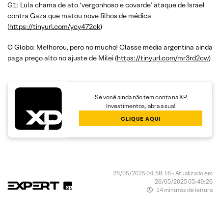
G1: Lula chama de ato ‘vergonhoso e covarde’ ataque de Israel
contra Gaza que matou nove filhos de médica
(
https://tinyurl.com/ycy472ck
)
O Globo: Melhorou, pero no mucho! Classe média argentina ainda
paga preço alto no ajuste de Milei (
https://tinyurl.com/mr3rd2cw
)
Se você ainda não tem conta na XP
Investimentos, abra a sua!
CLIQUE AQUI
26/05/2025 04:58:16 • Atualizado em
26/05/2025 05:49:26
14 minutos de leitura