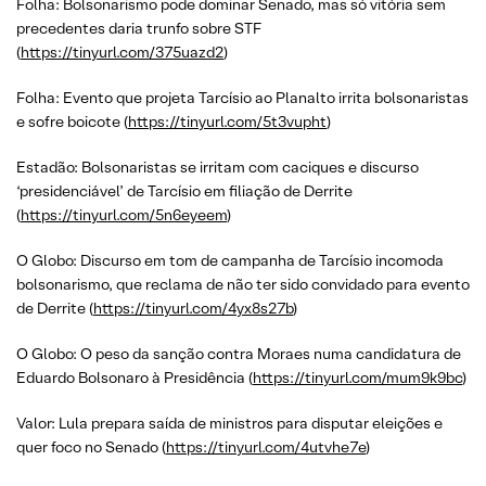
Folha: Bolsonarismo pode dominar Senado, mas só vitória sem
precedentes daria trunfo sobre STF
(
https://tinyurl.com/375uazd2
)
Folha: Evento que projeta Tarcísio ao Planalto irrita bolsonaristas
e sofre boicote (
https://tinyurl.com/5t3vupht
)
Estadão: Bolsonaristas se irritam com caciques e discurso
‘presidenciável’ de Tarcísio em filiação de Derrite
(
https://tinyurl.com/5n6eyeem
)
O Globo: Discurso em tom de campanha de Tarcísio incomoda
bolsonarismo, que reclama de não ter sido convidado para evento
de Derrite (
https://tinyurl.com/4yx8s27b
)
O Globo: O peso da sanção contra Moraes numa candidatura de
Eduardo Bolsonaro à Presidência (
https://tinyurl.com/mum9k9bc
)
Valor: Lula prepara saída de ministros para disputar eleições e
quer foco no Senado (
https://tinyurl.com/4utvhe7e
)