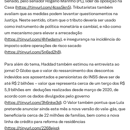
Senado, pelo senador Rogério Marinho (PL), líder da oposição na
Casa (
https://tinyurl.com/4css5kn5
). Tributaristas também
avaliam que as medidas podem levantar questionamentos na
Justiça. Neste sentido, citam que o tributo deveria ser usado
como instrumento de política monetária e cambial, e não como
um mecanismo para elevar a arrecadação
(
https://tinyurl.com/4hfwdamv
), e insegurança na incidência do
imposto sobre operações de risco sacado
(
https://tinyurl.com/5n6sd2h8
).
Para além do tema, Haddad também estimou na entrevista ao
jornal O Globo que o valor do ressarcimento dos descontos
indevidos aos aposentados e pensionistas do INSS deve ser de
até R$ 2 bilhões – valor que representa cerca de um terço dos R$
5,9 bilhões em deduções realizadas desde março de 2020, de
acordo com os dados divulgados pelo governo
(
https://tinyurl.com/3h6nkw3d
). O Valor também pontua que Lula
pretende anunciar ainda este mês a nova versão do vale-gás, que
beneficiaria cerca de 22 milhões de famílias, bem como a nova
linha de crédito para reforma de residências
(
https://tinyurl.com/2268ejxp
).