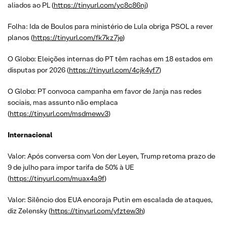
aliados ao PL (
https://tinyurl.com/yc8c86nj
)
Folha: Ida de Boulos para ministério de Lula obriga PSOL a rever
planos (
https://tinyurl.com/fk7kz7je
)
O Globo: Eleições internas do PT têm rachas em 18 estados em
disputas por 2026 (
https://tinyurl.com/4cjk4yf7
)
O Globo: PT convoca campanha em favor de Janja nas redes
sociais, mas assunto não emplaca
(
https://tinyurl.com/msdmewv3
)
Internacional
Valor: Após conversa com Von der Leyen, Trump retoma prazo de
9 de julho para impor tarifa de 50% à UE
(
https://tinyurl.com/muax4a9f
)
Valor: Silêncio dos EUA encoraja Putin em escalada de ataques,
diz Zelensky (
https://tinyurl.com/yfztew3h
)