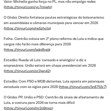
Valor: Michelle ganha força no PL, mas não empolga redes
(
https://tinyurl.com/yc7nmehr
)
O Globo: Direita fortalece pautas estratégicas do bolsonarismo
em assembleias e câmaras municipais para vencer em 2026
(
https://tinyurl.com/rw5zhctp
)
Folha: Centrão coloca em 2º plano reforma de Lula e indica que
cargos não farão mais diferença para 2026
(
https://tinyurl.com/bdpj8ysb
)
Estadão: Rueda vê Lula ‘cansado e analógico’ e diz a
empresários: União estará em chapa presidencial em 2026
(
https://tinyurl.com/ur2jwn42
)
Estadão: Com PSD e MDB distantes, Lula aposta em palanques
estaduais com as siglas para 2026 (
https://tinyurl.com/5n8755r7
)
O Globo: PP, União e PSD: Centrão dá sinais de afastamento de
Lula, e costura para 2026 se torna mais difícil
(
https://tinyurl.com/mr2p9mpz
)