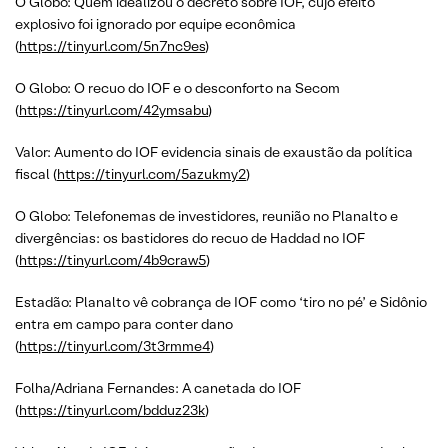
O Globo: Quem idealizou o decreto sobre IOF, cujo efeito
explosivo foi ignorado por equipe econômica
(
https://tinyurl.com/5n7nc9es
)
O Globo: O recuo do IOF e o desconforto na Secom
(
https://tinyurl.com/42ymsabu
)
Valor: Aumento do IOF evidencia sinais de exaustão da política
fiscal (
https://tinyurl.com/5azukmy2
)
O Globo: Telefonemas de investidores, reunião no Planalto e
divergências: os bastidores do recuo de Haddad no IOF
(
https://tinyurl.com/4b9craw5
)
Estadão: Planalto vê cobrança de IOF como ‘tiro no pé’ e Sidônio
entra em campo para conter dano
(
https://tinyurl.com/3t3rmme4
)
Folha/Adriana Fernandes: A canetada do IOF
(
https://tinyurl.com/bdduz23k
)