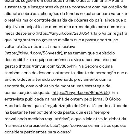
exterior, seguem em destaque no início desta semana. A Folha
sustenta que integrantes da pasta contavam com majoração da
alíquota sobre as aplicações de fundos no exterior para valorizar
o real via maior controle de saída de dólares do país, ainda que o
objetivo principal fosse aumentar a arrecadação para cumprir a
meta deste ano (
https://tinyurl.com/2s3r654r
). Já o Valor registra
que integrantes do governo avaliam que a pasta acertou ao
voltar atrás e não insistir na iniciativa
(
https://tinyurl.com/53nvesdn
), mas temem que o episódio
descredibilize a equipe econômica e vire uma nova crise na
gestão (
https://tinyurl.com/2v88bvhh
). Na Secom o clima
também seria de descontentamento, diante da percepção que o
anúncio deveria ter sido conversado previamente com a
secretaria, com o objetivo de montar uma estratégia de
comunicação adequada (
https://tinyurl.com/46nc9zb8
). Em
entrevista publicada na manhã de ontem pelo jornal O Globo,
Haddad afirma que a “regularização do IOF está sendo estudada
há bastante tempo” dentro da pasta, que está “sempre
reavaliando medidas regulatórias”, e que a iniciativa foi debatida
“na mesa do presidente Lula”, que “convoca os ministros que ele
considera pertinentes para o caso”