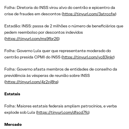
Folha: Diretoria do INSS virou alvo do centrão e epicentro da
crise de fraudes em descontos (
https://tinyurl.com/3atrccfw
)
Estadão: INSS: passa de 2 milhões o número de beneficiários que
pedem reembolso por descontos indevidos
(
https://tinyurl.com/ms9fbr26
)
Folha: Governo Lula quer que representante moderado do
centrão presida CPMI do INSS (
https://tinyurl.com/yc83jnkr
)
Folha: Governo afasta membros de entidades de conselho da
previdência às vésperas de reunião sobre INSS
(
https://tinyurl.com/4z2cj8hs
)
Estatais
Folha: Maiores estatais federais ampliam patrocínios, e verba
explode sob Lula (
https://tinyurl.com/dfscd7fc
)
Mercado