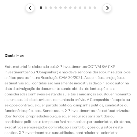
Disclaimer:
Este material foi elaborado pela XP Investimentos CCTVM S/A (“XP
Investimentos” ou “Companhia”) e não deve ser considerado um relatório de
análise para os fins na Resolução CVM 20/2021. As opiniões, projeções e
estimativas aqui contidas são meramente indicativas da opinião do autor na
data da divulgação do documento sendo obtidas de fontes públicas
consideradas confiáveis e estando sujeitas a mudanças a qualquer momento
sem necessidade de aviso ou comunicado prévio. A Companhia não apoia ou
se opõe contra qualquer partido político, campanha política, candidatos ou
funcionários públicos. Sendo assim, XP Investimentos não está autorizada a
doar fundos, propriedades ou quaisquer recursos para partidos ou
candidatos políticos e tampouco fará reembolsos para acionistas, diretores,
executivos e empregados com relação a contribuições ou gastos neste
sentido. XP Investimentos e suas afiliadas, controladoras, acionistas,