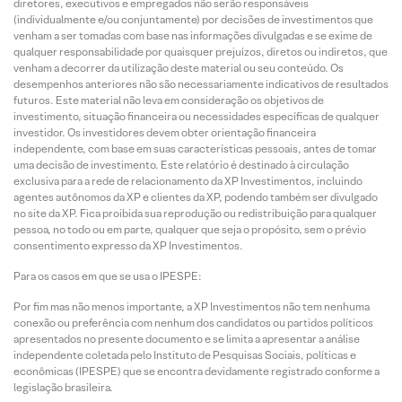
diretores, executivos e empregados não serão responsáveis
(individualmente e/ou conjuntamente) por decisões de investimentos que
venham a ser tomadas com base nas informações divulgadas e se exime de
qualquer responsabilidade por quaisquer prejuízos, diretos ou indiretos, que
venham a decorrer da utilização deste material ou seu conteúdo. Os
desempenhos anteriores não são necessariamente indicativos de resultados
futuros. Este material não leva em consideração os objetivos de
investimento, situação financeira ou necessidades específicas de qualquer
investidor. Os investidores devem obter orientação financeira
independente, com base em suas características pessoais, antes de tomar
uma decisão de investimento. Este relatório é destinado à circulação
exclusiva para a rede de relacionamento da XP Investimentos, incluindo
agentes autônomos da XP e clientes da XP, podendo também ser divulgado
no site da XP. Fica proibida sua reprodução ou redistribuição para qualquer
pessoa, no todo ou em parte, qualquer que seja o propósito, sem o prévio
consentimento expresso da XP Investimentos.
Para os casos em que se usa o IPESPE:
Por fim mas não menos importante, a XP Investimentos não tem nenhuma
conexão ou preferência com nenhum dos candidatos ou partidos políticos
apresentados no presente documento e se limita a apresentar a análise
independente coletada pelo Instituto de Pesquisas Sociais, políticas e
econômicas (IPESPE) que se encontra devidamente registrado conforme a
legislação brasileira.