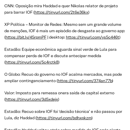
CNN: Oposição mira Haddad e quer Nikolas relator de projeto
para barrar IOF (
https://tinyurl.com/2t6e36kx
)
XP Política – Monitor de Redes: Mesmo sem um grande volume
de menções, IOF é mais um episódio de desgaste ao governo app:
(
https://bit.ly/45rpmPF
| desktop:
https://tinyurl.com/ys5c446t
)
Estadão: Equipe econômica aguarda sinal verde de Lula para
compensar perda de IOF e discute antecipar medida
(
https://tinyurl.com/5c4rctk8
)
O Globo: Recuo do governo no IOF acalma mercados, mas pode
ampliar contingenciamento (
https://tinyurl.com/374an77b
)
Valor: Imposto para remessa onera saída de capital externo
(
https://tinyurl.com/3d5xdejx
)
Estadão: Recuo sobre IOF foi ‘decisão técnica’ e não passou por
Lula, diz Haddad (
https://tinyurl.com/bdhxpkzm
)