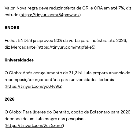
Valor: Nova regra deve reduzir oferta de CRI e CRA em até 7%, diz
estudo (
https://tinyurl.com/54pmwaek
)
BNDES
Folha: BNDES já aprovou 80% da verba para indústria até 2026,
diz Mercadante (
https://tinyurl.com/mtpfake5
)
Universidades
O Globo: Após congelamento de 31,3 bi, Lula prepara anúncio de
recomposição orçamentária para universidades federais
(
https://tinyurl.com/yc64v9kr
)
2026
O Globo: Para líderes do Centrão, opção de Bolsonaro para 2026
depende de um Lula magro nas pesquisas
(
https://tinyurl.com/2uz5xen7
)