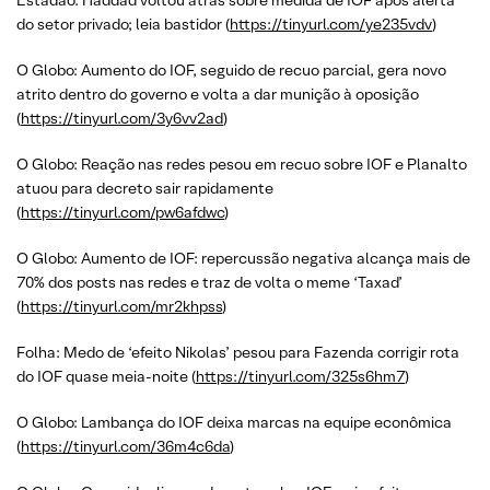
Estadão: Haddad voltou atrás sobre medida de IOF após alerta
do setor privado; leia bastidor (
https://tinyurl.com/ye235vdv
)
O Globo: Aumento do IOF, seguido de recuo parcial, gera novo
atrito dentro do governo e volta a dar munição à oposição
(
https://tinyurl.com/3y6vv2ad
)
O Globo: Reação nas redes pesou em recuo sobre IOF e Planalto
atuou para decreto sair rapidamente
(
https://tinyurl.com/pw6afdwc
)
O Globo: Aumento de IOF: repercussão negativa alcança mais de
70% dos posts nas redes e traz de volta o meme ‘Taxad’
(
https://tinyurl.com/mr2khpss
)
Folha: Medo de ‘efeito Nikolas’ pesou para Fazenda corrigir rota
do IOF quase meia-noite (
https://tinyurl.com/325s6hm7
)
O Globo: Lambança do IOF deixa marcas na equipe econômica
(
https://tinyurl.com/36m4c6da
)