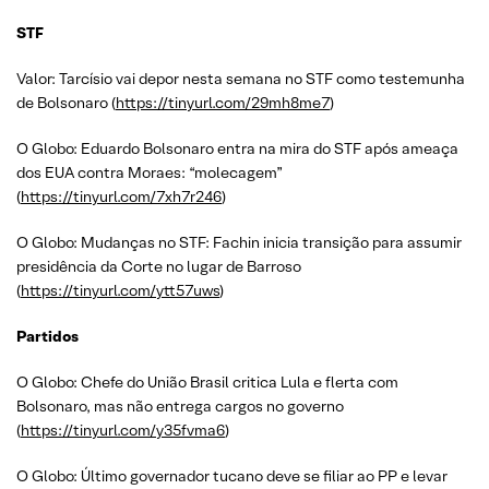
STF
Valor: Tarcísio vai depor nesta semana no STF como testemunha
de Bolsonaro (
https://tinyurl.com/29mh8me7
)
O Globo: Eduardo Bolsonaro entra na mira do STF após ameaça
dos EUA contra Moraes: “molecagem”
(
https://tinyurl.com/7xh7r246
)
O Globo: Mudanças no STF: Fachin inicia transição para assumir
presidência da Corte no lugar de Barroso
(
https://tinyurl.com/ytt57uws
)
Partidos
O Globo: Chefe do União Brasil critica Lula e flerta com
Bolsonaro, mas não entrega cargos no governo
(
https://tinyurl.com/y35fvma6
)
O Globo: Último governador tucano deve se filiar ao PP e levar