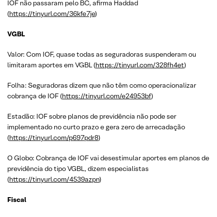
IOF não passaram pelo BC, afirma Haddad
(
https://tinyurl.com/36kfe7je
)
VGBL
Valor: Com IOF, quase todas as seguradoras suspenderam ou
limitaram aportes em VGBL (
https://tinyurl.com/328fh4et
)
Folha: Seguradoras dizem que não têm como operacionalizar
cobrança de IOF (
https://tinyurl.com/e24953bf
)
Estadão: IOF sobre planos de previdência não pode ser
implementado no curto prazo e gera zero de arrecadação
(
https://tinyurl.com/p697pdr8
)
O Globo: Cobrança de IOF vai desestimular aportes em planos de
previdência do tipo VGBL, dizem especialistas
(
https://tinyurl.com/4539azpn
)
Fiscal