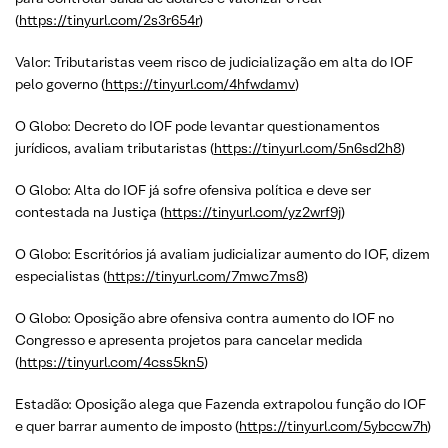
(
https://tinyurl.com/2s3r654r
)
Valor: Tributaristas veem risco de judicialização em alta do IOF
pelo governo (
https://tinyurl.com/4hfwdamv
)
O Globo: Decreto do IOF pode levantar questionamentos
jurídicos, avaliam tributaristas (
https://tinyurl.com/5n6sd2h8
)
O Globo: Alta do IOF já sofre ofensiva política e deve ser
contestada na Justiça (
https://tinyurl.com/yz2wrf9j
)
O Globo: Escritórios já avaliam judicializar aumento do IOF, dizem
especialistas (
https://tinyurl.com/7mwc7ms8
)
O Globo: Oposição abre ofensiva contra aumento do IOF no
Congresso e apresenta projetos para cancelar medida
(
https://tinyurl.com/4css5kn5
)
Estadão: Oposição alega que Fazenda extrapolou função do IOF
e quer barrar aumento de imposto (
https://tinyurl.com/5ybccw7h
)