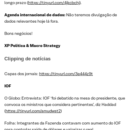
longo prazo (
https://tinyurl.com/4jkcbchj
).
Agenda internacional de dados:
Não teremos divulgação de
dados relevantes hoje lá fora.
Bons negócios!
XP Política & Macro Strategy
Clipping de notícias
Capas dos jornais:
https://tinyurl.com/3e444z9t
IOF
O Globo: Entrevista: IOF ‘foi debatido na mesa do presidente, que
convoca os ministros que considera pertinentes’, diz Haddad
(
https://tinyurl.com/amudwst2
)
Folha: Integrantes da Fazenda contavam com aumento do IOF
para controlar saída de dólares e valorizar o real