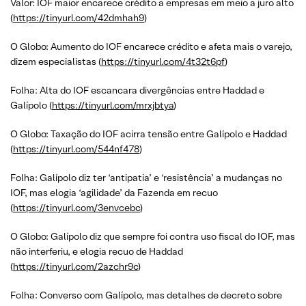
Valor: IOF maior encarece crédito a empresas em meio a juro alto
(
https://tinyurl.com/42dmhah9
)
O Globo: Aumento do IOF encarece crédito e afeta mais o varejo,
dizem especialistas (
https://tinyurl.com/4t32t6pf
)
Folha: Alta do IOF escancara divergências entre Haddad e
Galípolo (
https://tinyurl.com/mrxjbtya
)
O Globo: Taxação do IOF acirra tensão entre Galípolo e Haddad
(
https://tinyurl.com/544nf478
)
Folha: Galípolo diz ter ‘antipatia’ e ‘resistência’ a mudanças no
IOF, mas elogia ‘agilidade’ da Fazenda em recuo
(
https://tinyurl.com/3envcebc
)
O Globo: Galípolo diz que sempre foi contra uso fiscal do IOF, mas
não interferiu, e elogia recuo de Haddad
(
https://tinyurl.com/2azchr9c
)
Folha: Converso com Galípolo, mas detalhes de decreto sobre