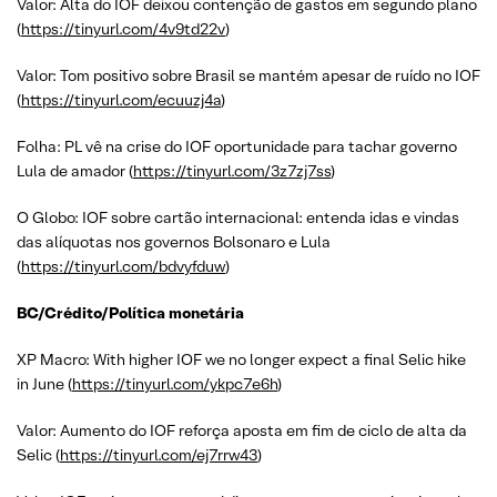
Valor: Alta do IOF deixou contenção de gastos em segundo plano
(
https://tinyurl.com/4v9td22v
)
Valor: Tom positivo sobre Brasil se mantém apesar de ruído no IOF
(
https://tinyurl.com/ecuuzj4a
)
Folha: PL vê na crise do IOF oportunidade para tachar governo
Lula de amador (
https://tinyurl.com/3z7zj7ss
)
O Globo: IOF sobre cartão internacional: entenda idas e vindas
das alíquotas nos governos Bolsonaro e Lula
(
https://tinyurl.com/bdvyfduw
)
BC/Crédito/Política monetária
XP Macro: With higher IOF we no longer expect a final Selic hike
in June (
https://tinyurl.com/ykpc7e6h
)
Valor: Aumento do IOF reforça aposta em fim de ciclo de alta da
Selic (
https://tinyurl.com/ej7rrw43
)