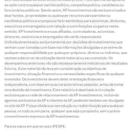
se opõe contra qualquer partido político, campanha política, candidatos ou
funcionários públicos. Sendo assim, XP Investimentos não está autorizada a
doar fundos, propriedades ou quaisquer recursos para partidos ou
candidatos políticos e tampouco fará reembolsos para acionistas, diretores,
executivos e empregados com relação a contribuições ou gastos neste
sentido. XP Investimentos e suas afiliadas, controladoras, acionistas,
diretores, executivos e empregados não serão responsáveis
(individualmente e/ou conjuntamente) por decisões de investimentos que
venham a ser tomadas com base nas informações divulgadas e se exime de
qualquer responsabilidade por quaisquer prejuízos, diretos ou indiretos, que
venham a decorrer da utilização deste material ou seu conteúdo. Os
desempenhos anteriores não são necessariamente indicativos de resultados
futuros. Este material não leva em consideração os objetivos de
investimento, situação financeira ou necessidades específicas de qualquer
investidor. Os investidores devem obter orientação financeira
independente, com base em suas características pessoais, antes de tomar
uma decisão de investimento. Este relatório é destinado à circulação
exclusiva para a rede de relacionamento da XP Investimentos, incluindo
agentes autônomos da XP e clientes da XP, podendo também ser divulgado
no site da XP. Fica proibida sua reprodução ou redistribuição para qualquer
pessoa, no todo ou em parte, qualquer que seja o propósito, sem o prévio
consentimento expresso da XP Investimentos.
Para os casos em que se usa o IPESPE: