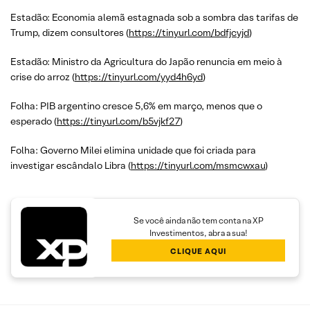
Estadão: Economia alemã estagnada sob a sombra das tarifas de
Trump, dizem consultores (
https://tinyurl.com/bdfjcyjd
)
Estadão: Ministro da Agricultura do Japão renuncia em meio à
crise do arroz (
https://tinyurl.com/yyd4h6yd
)
Folha: PIB argentino cresce 5,6% em março, menos que o
esperado (
https://tinyurl.com/b5vjkf27
)
Folha: Governo Milei elimina unidade que foi criada para
investigar escândalo Libra (
https://tinyurl.com/msmcwxau
)
Se você ainda não tem conta na XP
Investimentos, abra a sua!
CLIQUE AQUI