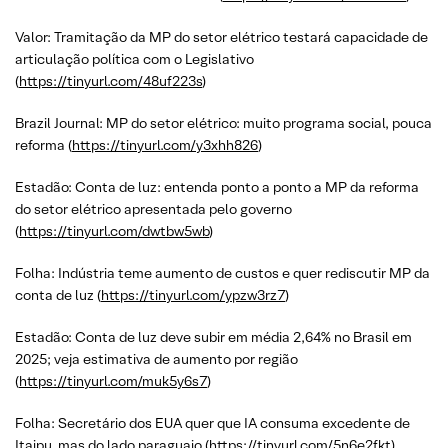
Valor: Tramitação da MP do setor elétrico testará capacidade de
articulação política com o Legislativo
(
https://tinyurl.com/48uf223s
)
Brazil Journal: MP do setor elétrico: muito programa social, pouca
reforma (
https://tinyurl.com/y3xhh826
)
Estadão: Conta de luz: entenda ponto a ponto a MP da reforma
do setor elétrico apresentada pelo governo
(
https://tinyurl.com/dwtbw5wb
)
Folha: Indústria teme aumento de custos e quer rediscutir MP da
conta de luz (
https://tinyurl.com/ypzw3rz7
)
Estadão: Conta de luz deve subir em média 2,64% no Brasil em
2025; veja estimativa de aumento por região
(
https://tinyurl.com/muk5y6s7
)
Folha: Secretário dos EUA quer que IA consuma excedente de
Itaipu, mas do lado paraguaio (
https://tinyurl.com/5n6e2fkt
)