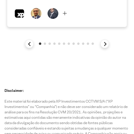
Disclaimer:
Este material foi elaborado pela XP Investimentos CCTVM S/A (“XP
Investimentos” ou “Companhia”) e não deve ser considerado um relatório de
análise para os fins na Resolução CVM 20/2021. As opiniões, projeções e
estimativas aqui contidas são meramente indicativas da opinião do autor na
data da divulgação do documento sendo obtidas de fontes públicas
consideradas confiáveis e estando sujeitas a mudanças a qualquer momento
sem necessidade de aviso ou comunicado prévio. A Companhia não apoia ou