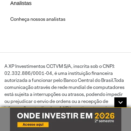
Analistas
Conheça nossos analistas
A XP Investimentos CCTVM S/A, inscrita sob o CNPJ:
02.332.886/0001-04, é uma instituição financeira
autorizada a funcionar pelo Banco Central do Brasil.Toda
comunicação através de rede mundial de computadores
está sujeita a interrupções ou atrasos, podendo impedir
ou prejudicar o envio de ordens ou a recepção de
informações atualizadas. A XP Investimentos exime-se de
responsabilidade por danos sofridos por seus clientes,
por força de falha de serviços disponibilizados por
terceiros. A XP Investimentos CCTVM S/A é instituição