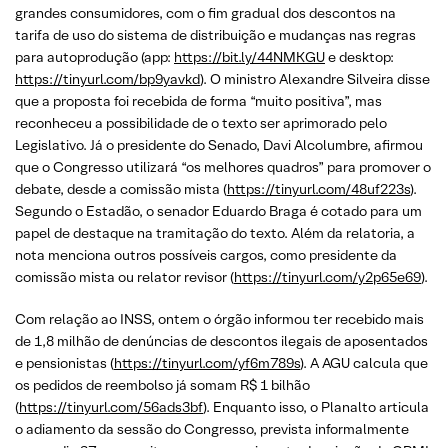
grandes consumidores, com o fim gradual dos descontos na
tarifa de uso do sistema de distribuição e mudanças nas regras
para autoprodução (app:
https://bit.ly/44NMKGU
e desktop:
https://tinyurl.com/bp9yavkd
). O ministro Alexandre Silveira disse
que a proposta foi recebida de forma “muito positiva”, mas
reconheceu a possibilidade de o texto ser aprimorado pelo
Legislativo. Já o presidente do Senado, Davi Alcolumbre, afirmou
que o Congresso utilizará “os melhores quadros” para promover o
debate, desde a comissão mista (
https://tinyurl.com/48uf223s
).
Segundo o Estadão, o senador Eduardo Braga é cotado para um
papel de destaque na tramitação do texto. Além da relatoria, a
nota menciona outros possíveis cargos, como presidente da
comissão mista ou relator revisor (
https://tinyurl.com/y2p65e69
).
Com relação ao INSS, ontem o órgão informou ter recebido mais
de 1,8 milhão de denúncias de descontos ilegais de aposentados
e pensionistas (
https://tinyurl.com/yf6m789s
). A AGU calcula que
os pedidos de reembolso já somam R$ 1 bilhão
(
https://tinyurl.com/56ads3bf
). Enquanto isso, o Planalto articula
o adiamento da sessão do Congresso, prevista informalmente