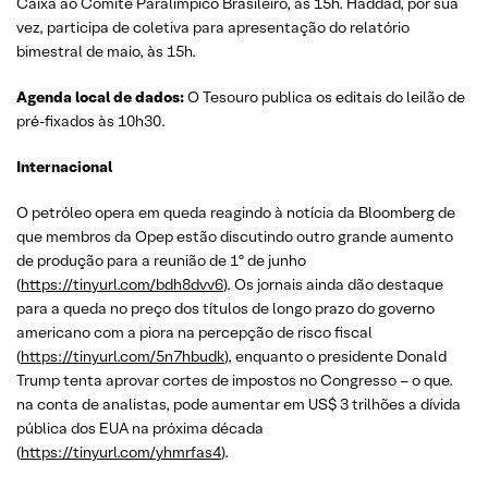
Caixa ao Comitê Paralímpico Brasileiro, às 15h. Haddad, por sua
vez, participa de coletiva para apresentação do relatório
bimestral de maio, às 15h.
Agenda local de dados:
O Tesouro publica os editais do leilão de
pré-fixados às 10h30.
Internacional
O petróleo opera em queda reagindo à notícia da Bloomberg de
que membros da Opep estão discutindo outro grande aumento
de produção para a reunião de 1º de junho
(
https://tinyurl.com/bdh8dvv6
). Os jornais ainda dão destaque
para a queda no preço dos títulos de longo prazo do governo
americano com a piora na percepção de risco fiscal
(
https://tinyurl.com/5n7hbudk
), enquanto o presidente Donald
Trump tenta aprovar cortes de impostos no Congresso – o que.
na conta de analistas, pode aumentar em US$ 3 trilhões a dívida
pública dos EUA na próxima década
(
https://tinyurl.com/yhmrfas4
).