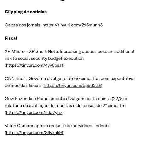
Clipping de notícias
Capas dos jornais:
https://tinyurl.com/2x5munn3
Fiscal
XP Macro – XP Short Note: Increasing queues pose an additional
risk to social security budget execution
(
https://tinyurl.com/4yv8psaf
)
CNN Brasil: Governo divulga relatório bimestral com expectativa
de medidas fiscais (
https://tinyurl.com/3p9d5tbr
)
Gov: Fazenda e Planejamento divulgam nesta quinta (22/5) o
relatório de avaliação de receitas e despesas do 2º bimestre
(
https://tinyurl.com/rfda7yh7
)
Valor: Câmara aprova reajuste de servidores federais
(
https://tinyurl.com/36vxhk9f
)