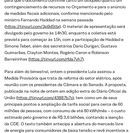
para que o documento confirme tanto um bloqueio quanto um
contingenciamento de recursos no Orçamento e para o anúncio
de medidas fiscais adicionais, conforme mencionado pelo
ministro Fernando Haddad na semana passada
(
https://tinyurl.com/3p9d5tbr
). O material de apresentação será
divulgado pelo governo às 14h30, enquanto a coletiva está
prevista para começar às 15h, com a participação de Haddad e
Simone Tebet, além dos secretários Dario Durigan, Gustavo
Guimarães, Clayton Montes, Rogério Ceron e Robinson
Barreirinhas (
https://tinyurl.com/rfda7yh7
).
Para além do bimestral, ontem o presidente Lula assinou a
Medida Provisória que trata da reforma do setor elétrico, após
reunião com os presidentes da Câmara e do Senado. A proposta,
publicada na noite de ontem em edição extra do Diário Oficial da
União (
https://tinyurl.com/43887b7c
), tem como um de seus
principais pontos a ampliação da tarifa social para cerca de 60
milhões de pessoas, com consumo de até 80 kWh/mês – o custo
estimado pelo governo é de R$ 3,6 bilhões, contando a isenção
da CDE. O texto também antecipa a abertura do mercado livre
de energia para consumidores de baixa tensão e revê incentivos a