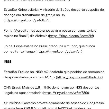
Estadão: Gripe aviária: Ministério da Saúde descarta suspeita de
doença em trabalhador de granja no RS
(
https://tinyurl.com/ys4c8z7j
)
Folha: “Acreditamos que gripe aviária possa ser transitória e
rápida no Brasil”, diz Alckmin (
https://tinyurl.com/2eevr2kf
)
Folha: Gripe aviária no Brasil preocupa o mundo, que nunca
comeu tanto frango (
https://tinyurl.com/yp5xv7un
)
INSS
Estadão: Fraude no INSS: AGU calcula que pedidos de reembolso
de aposentados já somam R$ 1 bi (
https://tinyurl.com/56ads3bf
)
CNN Brasil: Mais de 1,8 milhão denunciam ao INSS descontos
ilegais na aposentadoria (
https://tinyurl.com/yf6m789s
)
XP Política: Governo projeta adiamento de sessão do Congresso
e tenta frear CPMI (app:
https://bit.ly/3YXwTlf
e desktop: