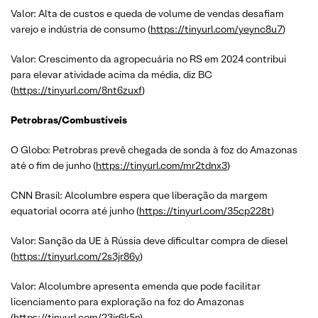
Valor: Alta de custos e queda de volume de vendas desafiam
varejo e indústria de consumo (
https://tinyurl.com/yeync8u7
)
Valor: Crescimento da agropecuária no RS em 2024 contribui
para elevar atividade acima da média, diz BC
(
https://tinyurl.com/8nt6zuxf
)
Petrobras/Combustíveis
O Globo: Petrobras prevê chegada de sonda à foz do Amazonas
até o fim de junho (
https://tinyurl.com/mr2tdnx3
)
CNN Brasil: Alcolumbre espera que liberação da margem
equatorial ocorra até junho (
https://tinyurl.com/35cp228t
)
Valor: Sanção da UE à Rússia deve dificultar compra de diesel
(
https://tinyurl.com/2s3jr86y
)
Valor: Alcolumbre apresenta emenda que pode facilitar
licenciamento para exploração na foz do Amazonas
(
https://tinyurl.com/23jr6k5n
)