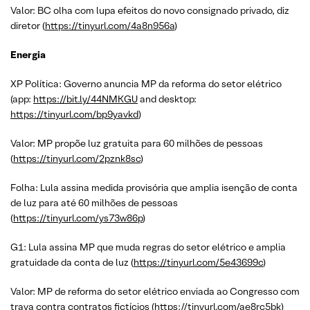
Valor: BC olha com lupa efeitos do novo consignado privado, diz
diretor (
https://tinyurl.com/4a8n956a
)
Energia
XP Política: Governo anuncia MP da reforma do setor elétrico
(app:
https://bit.ly/44NMKGU
and desktop:
https://tinyurl.com/bp9yavkd
)
Valor: MP propõe luz gratuita para 60 milhões de pessoas
(
https://tinyurl.com/2pznk8sc
)
Folha: Lula assina medida provisória que amplia isenção de conta
de luz para até 60 milhões de pessoas
(
https://tinyurl.com/ys73w86p
)
G1: Lula assina MP que muda regras do setor elétrico e amplia
gratuidade da conta de luz (
https://tinyurl.com/5e43699c
)
Valor: MP de reforma do setor elétrico enviada ao Congresso com
trava contra contratos fictícios (
https://tinyurl.com/ae8rc5bk
)