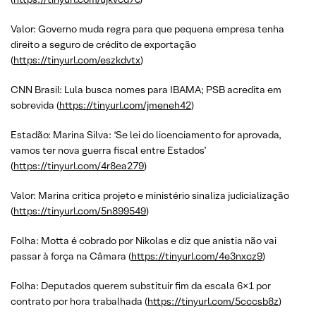
Valor: Governo muda regra para que pequena empresa tenha
direito a seguro de crédito de exportação
(
https://tinyurl.com/eszkdvtx
)
CNN Brasil: Lula busca nomes para IBAMA; PSB acredita em
sobrevida (
https://tinyurl.com/jmeneh42
)
Estadão: Marina Silva: ‘Se lei do licenciamento for aprovada,
vamos ter nova guerra fiscal entre Estados’
(
https://tinyurl.com/4r8ea279
)
Valor: Marina critica projeto e ministério sinaliza judicialização
(
https://tinyurl.com/5n899549
)
Folha: Motta é cobrado por Nikolas e diz que anistia não vai
passar à força na Câmara (
https://tinyurl.com/4e3nxcz9
)
Folha: Deputados querem substituir fim da escala 6×1 por
contrato por hora trabalhada (
https://tinyurl.com/5cccsb8z
)