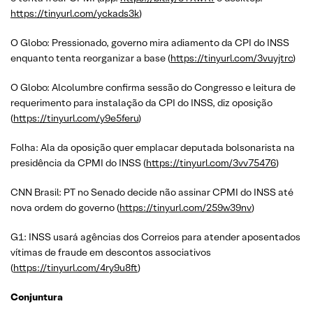
https://tinyurl.com/yckads3k
)
O Globo: Pressionado, governo mira adiamento da CPI do INSS
enquanto tenta reorganizar a base (
https://tinyurl.com/3vuyjtrc
)
O Globo: Alcolumbre confirma sessão do Congresso e leitura de
requerimento para instalação da CPI do INSS, diz oposição
(
https://tinyurl.com/y9e5feru
)
Folha: Ala da oposição quer emplacar deputada bolsonarista na
presidência da CPMI do INSS (
https://tinyurl.com/3vv75476
)
CNN Brasil: PT no Senado decide não assinar CPMI do INSS até
nova ordem do governo (
https://tinyurl.com/259w39nv
)
G1: INSS usará agências dos Correios para atender aposentados
vítimas de fraude em descontos associativos
(
https://tinyurl.com/4ry9u8ft
)
Conjuntura