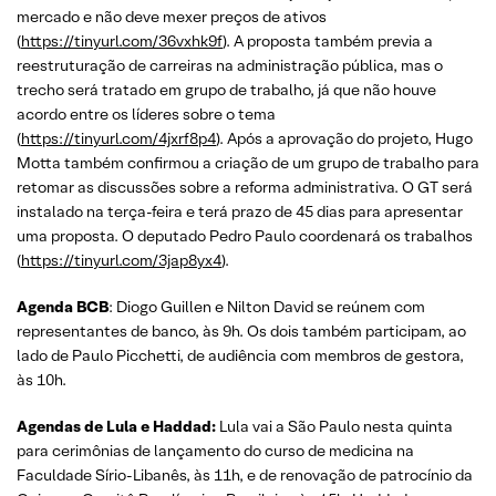
mercado e não deve mexer preços de ativos
(
https://tinyurl.com/36vxhk9f
). A proposta também previa a
reestruturação de carreiras na administração pública, mas o
trecho será tratado em grupo de trabalho, já que não houve
acordo entre os líderes sobre o tema
(
https://tinyurl.com/4jxrf8p4
). Após a aprovação do projeto, Hugo
Motta também confirmou a criação de um grupo de trabalho para
retomar as discussões sobre a reforma administrativa. O GT será
instalado na terça-feira e terá prazo de 45 dias para apresentar
uma proposta. O deputado Pedro Paulo coordenará os trabalhos
(
https://tinyurl.com/3jap8yx4
).
Agenda BCB
: Diogo Guillen e Nilton David se reúnem com
representantes de banco, às 9h. Os dois também participam, ao
lado de Paulo Picchetti, de audiência com membros de gestora,
às 10h.
Agendas de Lula e Haddad:
Lula vai a São Paulo nesta quinta
para cerimônias de lançamento do curso de medicina na
Faculdade Sírio-Libanês, às 11h, e de renovação de patrocínio da