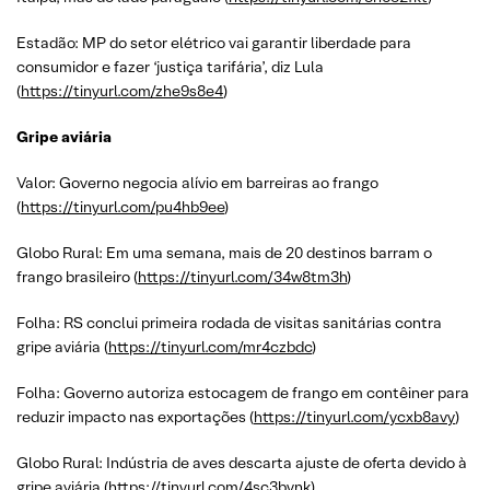
Estadão: MP do setor elétrico vai garantir liberdade para
consumidor e fazer ‘justiça tarifária’, diz Lula
(
https://tinyurl.com/zhe9s8e4
)
Gripe aviária
Valor: Governo negocia alívio em barreiras ao frango
(
https://tinyurl.com/pu4hb9ee
)
Globo Rural: Em uma semana, mais de 20 destinos barram o
frango brasileiro (
https://tinyurl.com/34w8tm3h
)
Folha: RS conclui primeira rodada de visitas sanitárias contra
gripe aviária (
https://tinyurl.com/mr4czbdc
)
Folha: Governo autoriza estocagem de frango em contêiner para
reduzir impacto nas exportações (
https://tinyurl.com/ycxb8avy
)
Globo Rural: Indústria de aves descarta ajuste de oferta devido à
gripe aviária (
https://tinyurl.com/4sc3bynk
)