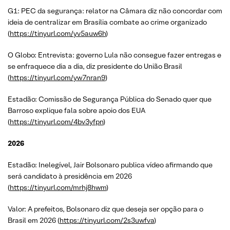
G1: PEC da segurança: relator na Câmara diz não concordar com
ideia de centralizar em Brasília combate ao crime organizado
(
https://tinyurl.com/yv5auw6h
)
O Globo: Entrevista: governo Lula não consegue fazer entregas e
se enfraquece dia a dia, diz presidente do União Brasil
(
https://tinyurl.com/yw7nran9
)
Estadão: Comissão de Segurança Pública do Senado quer que
Barroso explique fala sobre apoio dos EUA
(
https://tinyurl.com/4bv3yfpn
)
2026
Estadão: Inelegível, Jair Bolsonaro publica vídeo afirmando que
será candidato à presidência em 2026
(
https://tinyurl.com/mrhj8hwm
)
Valor: A prefeitos, Bolsonaro diz que deseja ser opção para o
Brasil em 2026 (
https://tinyurl.com/2s3uwfva
)