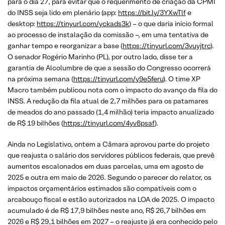
para o dia 27, para evitar que o requerimento de criação da CPMI
do INSS seja lido em plenário (app:
https://bit.ly/3YXwTlf
e
desktop:
https://tinyurl.com/yckads3k
) – o que daria início formal
ao processo de instalação da comissão –, em uma tentativa de
ganhar tempo e reorganizar a base (
https://tinyurl.com/3vuyjtrc
).
O senador Rogério Marinho (PL), por outro lado, disse ter a
garantia de Alcolumbre de que a sessão do Congresso ocorrerá
na próxima semana (
https://tinyurl.com/y9e5feru
). O time XP
Macro também publicou nota com o impacto do avanço da fila do
INSS. A redução da fila atual de 2,7 milhões para os patamares
de meados do ano passado (1,4 milhão) teria impacto anualizado
de R$ 19 bilhões (
https://tinyurl.com/4yv8psaf
).
Ainda no Legislativo, ontem a Câmara aprovou parte do projeto
que reajusta o salário dos servidores públicos federais, que prevê
aumentos escalonados em duas parcelas, uma em agosto de
2025 e outra em maio de 2026. Segundo o parecer do relator, os
impactos orçamentários estimados são compatíveis com o
arcabouço fiscal e estão autorizados na LOA de 2025. O impacto
acumulado é de R$ 17,9 bilhões neste ano, R$ 26,7 bilhões em
2026 e R$ 29,1 bilhões em 2027 – o reajuste já era conhecido pelo