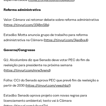
Reforma administrativa
Valor: Câmara vai retomar debate sobre reforma administrativa
(
https://tinyurl.com/33j8m58s
)
Estadão: Motta anuncia grupo de trabalho para reforma
administrativa na Câmara (
https://tinyurl.com/3jap8yx4
)
Governo/Congresso
G1: Alcolumbre diz que Senado deve votar PEC do fim da
reeleição para presidente na próxima semana
(
https://tinyurl.com/mrw3ywnd
)
Folha: CCJ do Senado aprova PEC que prevê fim da reeleição a
partir de 2030 (
https://tinyurl.com/ywezhbzf
)
Estadão: Senado aprova projeto com novas regras para
licenciamento ambiental; texto vai à Câmara
(
https://tinyurl.com/ujkvcd7c
)