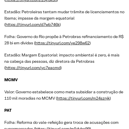
Estadão: Petroleiras tentam mudar trâmite de licenciamentos no
Ibama; impasse da margem equatorial
(
https://tinyurl.com/d7wb746k
)
Folha: Governo do Rio propõe à Petrobras refinanciamento de R$
28 bi em dívidas (
https://tinyurl.com/ye298w62
)
Estadão: Margem Equatorial: impacto ambiental é zero, é mais
na cabeça das pessoas, diz diretora da Petrobras
(
https://tinyurl.com/yc7eacmd
)
MCMV
Valor: Governo estabelece como meta subsidiar a construção de
110 mil moradias no MCMV (
https://tinyurl.com/m24sznjk
)
PAT
Folha: Reforma do vale-refeição gera troca de acusações com
supermercados (
https://tinyurl.com/m5dybc99
)