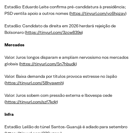
Estadão: Eduardo Leite confirma pré-candidatura à presidência;
PSD ventila apoio a outros nomes (
https://tinyurl.com/yc6hpzay
)
Estadão: Candidato da direita em 2026 herdará rejeição de
Bolsonaro (
https://tinyurl.com/3zcw839e
)
Mercados
Valor: Juros longos disparam e ampliam nervosismo nos mercados
globais (
https://tinyurl.com/5n7hbudk
)
Valor: Baixa demanda por títulos provoca estresse no Japão
(
https://tinyurl.com/58hyawmh
)
Valor: Juros sobem com pressão externa e Ibovespa cede
(
https://tinyurl.com/szf7kdjr
)
Infra
Estadão: Leilão do túnel Santos-Guarujá é adiado para setembro