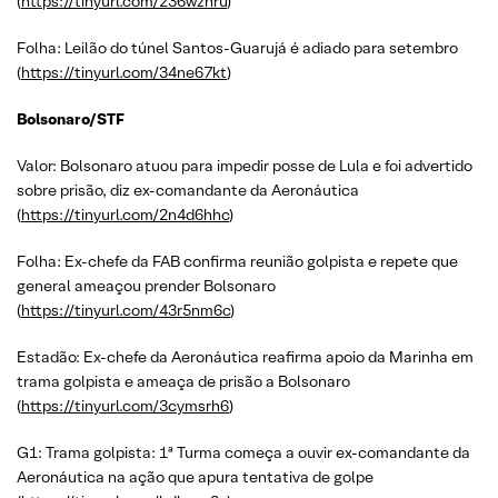
(
https://tinyurl.com/236wznru
)
Folha: Leilão do túnel Santos-Guarujá é adiado para setembro
(
https://tinyurl.com/34ne67kt
)
Bolsonaro/STF
Valor: Bolsonaro atuou para impedir posse de Lula e foi advertido
sobre prisão, diz ex-comandante da Aeronáutica
(
https://tinyurl.com/2n4d6hhc
)
Folha: Ex-chefe da FAB confirma reunião golpista e repete que
general ameaçou prender Bolsonaro
(
https://tinyurl.com/43r5nm6c
)
Estadão: Ex-chefe da Aeronáutica reafirma apoio da Marinha em
trama golpista e ameaça de prisão a Bolsonaro
(
https://tinyurl.com/3cymsrh6
)
G1: Trama golpista: 1ª Turma começa a ouvir ex-comandante da
Aeronáutica na ação que apura tentativa de golpe