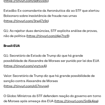
(
https://tinyurl.com/bdhcvx8y
)
Estadão: Ex-comandante da Aeronáutica diz ao STF que alertou
Bolsonaro sobre inexistência de fraude nas urnas
(
https://tinyurl.com/3rw47z9c
)
G1: Ao rejeitar duas denúncias, STF explicita análise de provas,
não de política (
https://tinyurl.com/djej7nz8
)
Brasil-EUA
G1: Secretário de Estado de Trump diz que há grande
possibilidade de Alexandre de Moraes ser punido por lei dos EUA
(
https://tinyurl.com/ynztvx4j
)
Valor: Secretário de Trump diz que há grande possibilidade de
sanção contra Alexandre de Moraes
(
https://tinyurl.com/p57mvywj
)
O Globo: Ministros do STF defendem reação do governo em torno
de Moraes após ameaça dos EUA (
https://tinyurl.com/5n6k4jpe
)