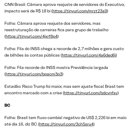
CNN Brasil: Câmara aprova reajuste de servidores do Executivo;
impacto será de R$ 18 bi (
https://tinyurl.com/mrzt23a9
)
Folha: Câmara aprova reajuste dos servidores, mas
reestruturação de carreiras fica para grupo de trabalho
(
https://tinyurl.com/4jxrf8p4
)
Folha: Fila do INSS chega a recorde de 2,7 milhões e gera custo
de bilhões às contas públicas (
https://tinyurl.com/4a6ded6j
)
Folha: Fila recorde do INSS mostra Previdência largada
(
https://tinyurl.com/bpacm3p3
)
Estadão: Risco Trump foi maior, mas sem ajuste fiscal Brasil tem
encontro marcado com a crise (
https://tinyurl.com/bdcvnfsv
)
BC
Folha: Brasil tem fluxo cambial negativo de US$ 2,226 bi em maio
até dia 16, diz BC (
https://tinyurl.com/3ch5sru4
)