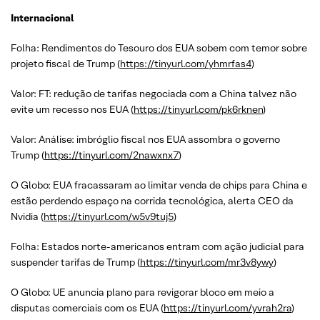
Internacional
Folha: Rendimentos do Tesouro dos EUA sobem com temor sobre
projeto fiscal de Trump (
https://tinyurl.com/yhmrfas4
)
Valor: FT: redução de tarifas negociada com a China talvez não
evite um recesso nos EUA (
https://tinyurl.com/pk6rknen
)
Valor: Análise: imbróglio fiscal nos EUA assombra o governo
Trump (
https://tinyurl.com/2nawxnx7
)
O Globo: EUA fracassaram ao limitar venda de chips para China e
estão perdendo espaço na corrida tecnológica, alerta CEO da
Nvidia (
https://tinyurl.com/w5v9tuj5
)
Folha: Estados norte-americanos entram com ação judicial para
suspender tarifas de Trump (
https://tinyurl.com/mr3v8ywy
)
O Globo: UE anuncia plano para revigorar bloco em meio a
disputas comerciais com os EUA (
https://tinyurl.com/yvrah2ra
)