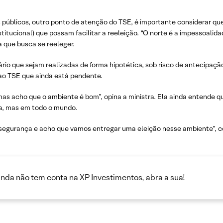
úblicos, outro ponto de atenção do TSE, é importante considerar que
tucional) que possam facilitar a reeleição. “O norte é a impessoalidade
 que busca se reeleger.
ário que sejam realizadas de forma hipotética, sob risco de antecipaç
ao TSE que ainda está pendente.
 mas acho que o ambiente é bom”, opina a ministra. Ela ainda entende q
ra, mas em todo o mundo.
 segurança e acho que vamos entregar uma eleição nesse ambiente”, c
inda não tem conta na XP Investimentos, abra a sua!