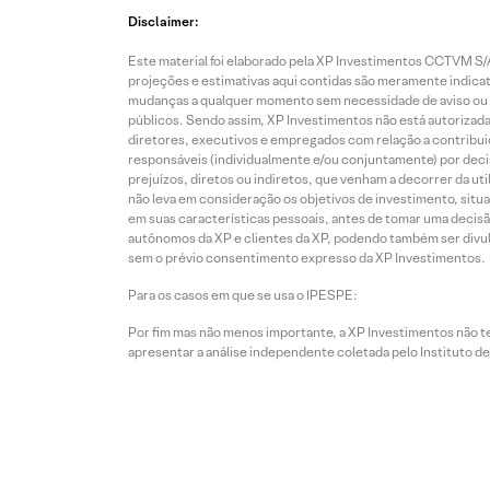
Disclaimer:
Este material foi elaborado pela XP Investimentos CCTVM S/A
projeções e estimativas aqui contidas são meramente indicati
mudanças a qualquer momento sem necessidade de aviso ou co
públicos. Sendo assim, XP Investimentos não está autorizada
diretores, executivos e empregados com relação a contribuiç
responsáveis (individualmente e/ou conjuntamente) por deci
prejuízos, diretos ou indiretos, que venham a decorrer da u
não leva em consideração os objetivos de investimento, situ
em suas características pessoais, antes de tomar uma decisã
autônomos da XP e clientes da XP, podendo também ser divulga
sem o prévio consentimento expresso da XP Investimentos.
Para os casos em que se usa o IPESPE:
Por fim mas não menos importante, a XP Investimentos não 
apresentar a análise independente coletada pelo Instituto d