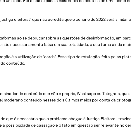
como um todo. Ela ainda explica a existência de boletins de urna como
justiça eleitoral
” que não acredita que o cenário de 2022 será similar 
lataformas ao se debruçar sobre as questões de desinformação, em pa
 e não necessariamente falsa em sua totalidade, o que torna ainda ma
ção é a utilização de “cards”. Esse tipo de rotulação, feita pelas pla
o do conteúdo.
sseminador de conteúdo que não é próprio, Whatsapp ou Telegram, qu
vel moderar o conteúdo nesses dois últimos meios por conta da criptog
cendo que é necessário que o problema chegue à Justiça Eleitoral, trazi
 e a possibilidade de cassação é o fato em questão ser relevante no ce