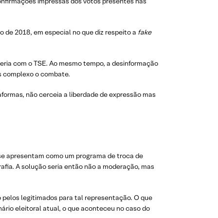
 confirmações impressas dos votos presentes nas
ao de 2018, em especial no que diz respeito a
fake
rceria com o TSE. Ao mesmo tempo, a desinformação
is complexo o combate.
taformas, não cerceia a liberdade de expressão mas
e se apresentam como um programa de troca de
rafia. A solução seria então não a moderação, mas
do pelos legitimados para tal representação. O que
nário eleitoral atual, o que aconteceu no caso do