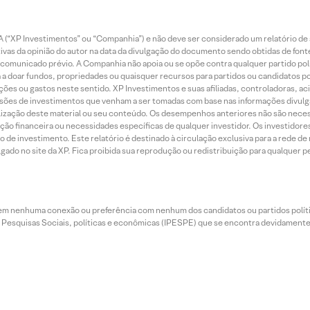
 (“XP Investimentos” ou “Companhia”) e não deve ser considerado um relatório de 
vas da opinião do autor na data da divulgação do documento sendo obtidas de fonte
municado prévio. A Companhia não apoia ou se opõe contra qualquer partido polít
 a doar fundos, propriedades ou quaisquer recursos para partidos ou candidatos po
ões ou gastos neste sentido. XP Investimentos e suas afiliadas, controladoras, ac
sões de investimentos que venham a ser tomadas com base nas informações divulga
tilização deste material ou seu conteúdo. Os desempenhos anteriores não são neces
ação financeira ou necessidades específicas de qualquer investidor. Os investido
o de investimento. Este relatório é destinado à circulação exclusiva para a rede d
do no site da XP. Fica proibida sua reprodução ou redistribuição para qualquer pe
tem nenhuma conexão ou preferência com nenhum dos candidatos ou partidos polít
e Pesquisas Sociais, políticas e econômicas (IPESPE) que se encontra devidamente r