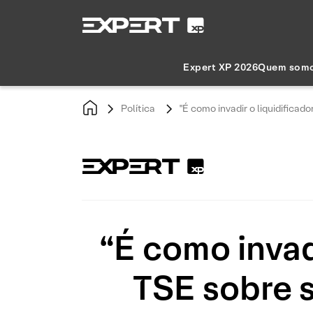
Expert XP 2026
Quem som
Política
"É como invadir o liquidificad
“É como invadi
TSE sobre 