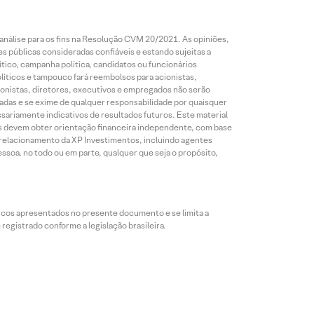
análise para os fins na Resolução CVM 20/2021. As opiniões,
s públicas consideradas confiáveis e estando sujeitas a
ico, campanha política, candidatos ou funcionários
líticos e tampouco fará reembolsos para acionistas,
ionistas, diretores, executivos e empregados não serão
das e se exime de qualquer responsabilidade por quaisquer
sariamente indicativos de resultados futuros. Este material
res devem obter orientação financeira independente, com base
e relacionamento da XP Investimentos, incluindo agentes
ssoa, no todo ou em parte, qualquer que seja o propósito,
icos apresentados no presente documento e se limita a
egistrado conforme a legislação brasileira.