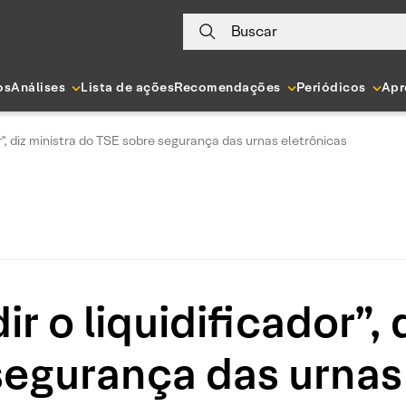
Buscar
os
Análises
Lista de ações
Recomendações
Periódicos
Apr
or", diz ministra do TSE sobre segurança das urnas eletrônicas
r o liquidificador”, 
segurança das urnas 