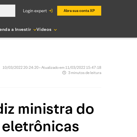
login expert
Abra sua conta XP
enda a Investir
Vídeos
10/03/2022 20:24:20 • Atualizado em 11/03/2022 15:47:18
3 minutos de leitura
diz ministra do
eletrônicas