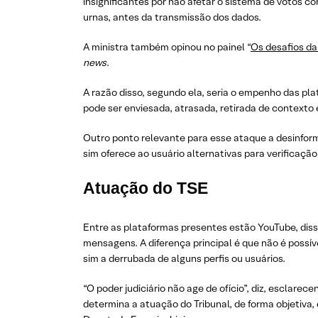
insignificantes por não afetar o sistema de votos 
urnas, antes da transmissão dos dados.
A ministra também opinou no painel “
Os desafios da 
news
.
A razão disso, segundo ela, seria o empenho das p
pode ser enviesada, atrasada, retirada de contexto
Outro ponto relevante para esse ataque a desinforma
sim oferece ao usuário alternativas para verificaçã
Atuação do TSE
Entre as plataformas presentes estão YouTube, di
mensagens. A diferença principal é que não é possí
sim a derrubada de alguns perfis ou usuários.
“O poder judiciário não age de ofício”, diz, esclare
determina a atuação do Tribunal, de forma objetiva,