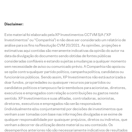
Disclaimer:
Este material foi elaborado pela XP Investimentos CCTVM S/A (“XP
Investimentos” ou “Companhia”) e não deve ser considerado um relatório de
análise para os fins na Resolução CVM 20/2021. As opiniões, projeções e
estimativas aqui contidas são meramente indicativas da opinião do autor na
data da divulgação do documento sendo obtidas de fontes públicas
consideradas confiáveis e estando sujeitas a mudanças a qualquer momento
sem necessidade de aviso ou comunicado prévio. A Companhia não apoia ou
se opõe contra qualquer partido político, campanha política, candidatos ou
funcionários públicos. Sendo assim, XP Investimentos não está autorizada a
doar fundos, propriedades ou quaisquer recursos para partidos ou
candidatos políticos e tampouco fará reembolsos para acionistas, diretores,
executivos e empregados com relação a contribuições ou gastos neste
sentido. XP Investimentos e suas afiliadas, controladoras, acionistas,
diretores, executivos e empregados não serão responsáveis
(individualmente e/ou conjuntamente) por decisões de investimentos que
venham a ser tomadas com base nas informações divulgadas e se exime de
qualquer responsabilidade por quaisquer prejuízos, diretos ou indiretos, que
venham a decorrer da utilização deste material ou seu conteúdo. Os
desempenhos anteriores não são necessariamente indicativos de resultados