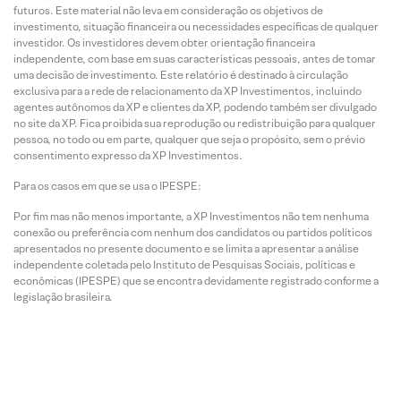
futuros. Este material não leva em consideração os objetivos de
investimento, situação financeira ou necessidades específicas de qualquer
investidor. Os investidores devem obter orientação financeira
independente, com base em suas características pessoais, antes de tomar
uma decisão de investimento. Este relatório é destinado à circulação
exclusiva para a rede de relacionamento da XP Investimentos, incluindo
agentes autônomos da XP e clientes da XP, podendo também ser divulgado
no site da XP. Fica proibida sua reprodução ou redistribuição para qualquer
pessoa, no todo ou em parte, qualquer que seja o propósito, sem o prévio
consentimento expresso da XP Investimentos.
Para os casos em que se usa o IPESPE:
Por fim mas não menos importante, a XP Investimentos não tem nenhuma
conexão ou preferência com nenhum dos candidatos ou partidos políticos
apresentados no presente documento e se limita a apresentar a análise
independente coletada pelo Instituto de Pesquisas Sociais, políticas e
econômicas (IPESPE) que se encontra devidamente registrado conforme a
legislação brasileira.