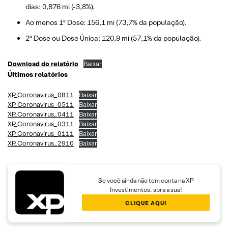
dias: 0,876 mi (-3,8%).
Ao menos 1ª Dose: 156,1 mi (73,7% da população).
2ª Dose ou Dose Única: 120,9 mi (57,1% da população).
Download do relatório
Baixar
Últimos relatórios
XP_Coronavirus_0811
Baixar
XP_Coronavirus_0511
Baixar
XP_Coronavirus_0411
Baixar
XP_Coronavirus_0311
Baixar
XP_Coronavirus_0111
Baixar
XP_Coronavirus_2910
Baixar
Se você ainda não tem conta na XP
Investimentos, abra a sua!
CLIQUE AQUI