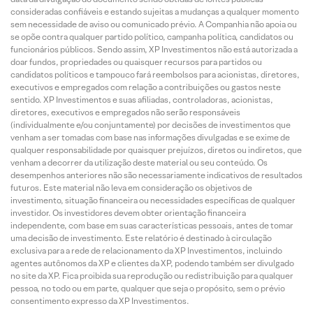
consideradas confiáveis e estando sujeitas a mudanças a qualquer momento
sem necessidade de aviso ou comunicado prévio. A Companhia não apoia ou
se opõe contra qualquer partido político, campanha política, candidatos ou
funcionários públicos. Sendo assim, XP Investimentos não está autorizada a
doar fundos, propriedades ou quaisquer recursos para partidos ou
candidatos políticos e tampouco fará reembolsos para acionistas, diretores,
executivos e empregados com relação a contribuições ou gastos neste
sentido. XP Investimentos e suas afiliadas, controladoras, acionistas,
diretores, executivos e empregados não serão responsáveis
(individualmente e/ou conjuntamente) por decisões de investimentos que
venham a ser tomadas com base nas informações divulgadas e se exime de
qualquer responsabilidade por quaisquer prejuízos, diretos ou indiretos, que
venham a decorrer da utilização deste material ou seu conteúdo. Os
desempenhos anteriores não são necessariamente indicativos de resultados
futuros. Este material não leva em consideração os objetivos de
investimento, situação financeira ou necessidades específicas de qualquer
investidor. Os investidores devem obter orientação financeira
independente, com base em suas características pessoais, antes de tomar
uma decisão de investimento. Este relatório é destinado à circulação
exclusiva para a rede de relacionamento da XP Investimentos, incluindo
agentes autônomos da XP e clientes da XP, podendo também ser divulgado
no site da XP. Fica proibida sua reprodução ou redistribuição para qualquer
pessoa, no todo ou em parte, qualquer que seja o propósito, sem o prévio
consentimento expresso da XP Investimentos.