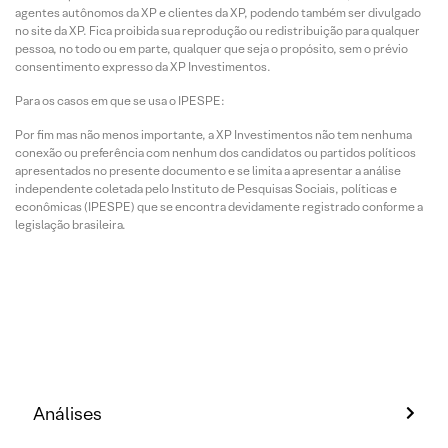
agentes autônomos da XP e clientes da XP, podendo também ser divulgado
no site da XP. Fica proibida sua reprodução ou redistribuição para qualquer
pessoa, no todo ou em parte, qualquer que seja o propósito, sem o prévio
consentimento expresso da XP Investimentos.
Para os casos em que se usa o IPESPE:
Por fim mas não menos importante, a XP Investimentos não tem nenhuma
conexão ou preferência com nenhum dos candidatos ou partidos políticos
apresentados no presente documento e se limita a apresentar a análise
independente coletada pelo Instituto de Pesquisas Sociais, políticas e
econômicas (IPESPE) que se encontra devidamente registrado conforme a
legislação brasileira.
Análises