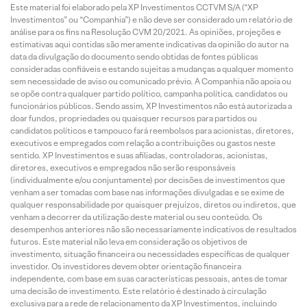
Este material foi elaborado pela XP Investimentos CCTVM S/A (“XP
Investimentos” ou “Companhia”) e não deve ser considerado um relatório de
análise para os fins na Resolução CVM 20/2021. As opiniões, projeções e
estimativas aqui contidas são meramente indicativas da opinião do autor na
data da divulgação do documento sendo obtidas de fontes públicas
consideradas confiáveis e estando sujeitas a mudanças a qualquer momento
sem necessidade de aviso ou comunicado prévio. A Companhia não apoia ou
se opõe contra qualquer partido político, campanha política, candidatos ou
funcionários públicos. Sendo assim, XP Investimentos não está autorizada a
doar fundos, propriedades ou quaisquer recursos para partidos ou
candidatos políticos e tampouco fará reembolsos para acionistas, diretores,
executivos e empregados com relação a contribuições ou gastos neste
sentido. XP Investimentos e suas afiliadas, controladoras, acionistas,
diretores, executivos e empregados não serão responsáveis
(individualmente e/ou conjuntamente) por decisões de investimentos que
venham a ser tomadas com base nas informações divulgadas e se exime de
qualquer responsabilidade por quaisquer prejuízos, diretos ou indiretos, que
venham a decorrer da utilização deste material ou seu conteúdo. Os
desempenhos anteriores não são necessariamente indicativos de resultados
futuros. Este material não leva em consideração os objetivos de
investimento, situação financeira ou necessidades específicas de qualquer
investidor. Os investidores devem obter orientação financeira
independente, com base em suas características pessoais, antes de tomar
uma decisão de investimento. Este relatório é destinado à circulação
exclusiva para a rede de relacionamento da XP Investimentos, incluindo