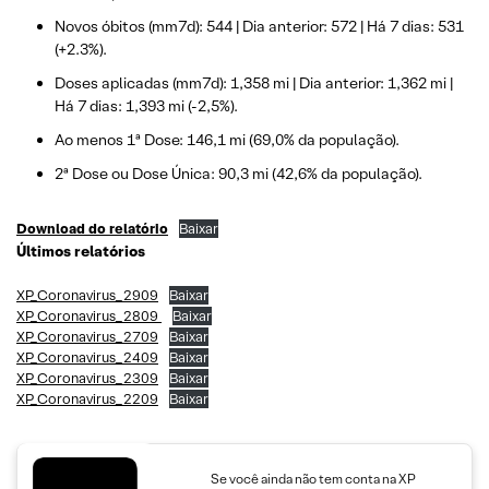
Novos óbitos (mm7d): 544 | Dia anterior: 572 | Há 7 dias: 531
(+2.3%).
Doses aplicadas (mm7d): 1,358 mi | Dia anterior: 1,362 mi |
Há 7 dias: 1,393 mi (-2,5%).
Ao menos 1ª Dose: 146,1 mi (69,0% da população).
2ª Dose ou Dose Única: 90,3 mi (42,6% da população).
Download do relatório
Baixar
Últimos relatórios
XP_Coronavirus_2909
Baixar
XP_Coronavirus_2809
Baixar
XP_Coronavirus_2709
Baixar
XP_Coronavirus_2409
Baixar
XP_Coronavirus_2309
Baixar
XP_Coronavirus_2209
Baixar
Se você ainda não tem conta na XP