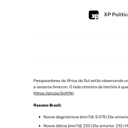
XP Políti
Pesquisadores da África do Sul estão observando um
a variante ômicron. O lado otimista da história é 
(
https://glo.bo/3rrXffk
).
Resumo Brasil:
Novos diagnósticos (mm7d): 9.078 | Dia anterior:
Novos óbitos (mm7d): 220 | Dia anterior: 232 | H