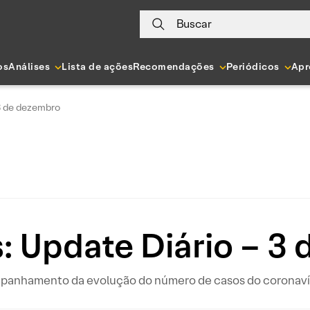
Buscar
os
Análises
Lista de ações
Recomendações
Periódicos
Apr
 3 de dezembro
: Update Diário – 3
ompanhamento da evolução do número de casos do coronavír