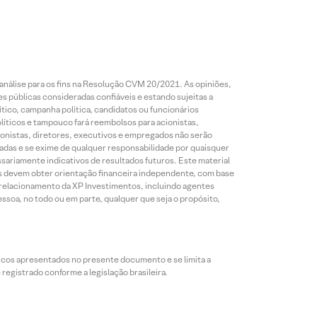
análise para os fins na Resolução CVM 20/2021. As opiniões,
s públicas consideradas confiáveis e estando sujeitas a
ico, campanha política, candidatos ou funcionários
líticos e tampouco fará reembolsos para acionistas,
ionistas, diretores, executivos e empregados não serão
das e se exime de qualquer responsabilidade por quaisquer
sariamente indicativos de resultados futuros. Este material
res devem obter orientação financeira independente, com base
e relacionamento da XP Investimentos, incluindo agentes
ssoa, no todo ou em parte, qualquer que seja o propósito,
icos apresentados no presente documento e se limita a
egistrado conforme a legislação brasileira.