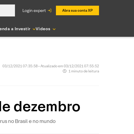
login expert
Abra sua conta XP
enda a Investir
Vídeos
03/12/2021 07:35:58 • Atualizado em 03/12/2021 07:55:52
1 minuto de leitura
 de dezembro
us no Brasil e no mundo