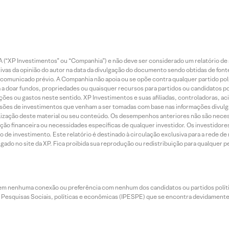
 (“XP Investimentos” ou “Companhia”) e não deve ser considerado um relatório de 
vas da opinião do autor na data da divulgação do documento sendo obtidas de fonte
municado prévio. A Companhia não apoia ou se opõe contra qualquer partido polít
 a doar fundos, propriedades ou quaisquer recursos para partidos ou candidatos po
ões ou gastos neste sentido. XP Investimentos e suas afiliadas, controladoras, ac
sões de investimentos que venham a ser tomadas com base nas informações divulga
tilização deste material ou seu conteúdo. Os desempenhos anteriores não são neces
ação financeira ou necessidades específicas de qualquer investidor. Os investido
o de investimento. Este relatório é destinado à circulação exclusiva para a rede d
do no site da XP. Fica proibida sua reprodução ou redistribuição para qualquer pe
tem nenhuma conexão ou preferência com nenhum dos candidatos ou partidos polít
e Pesquisas Sociais, políticas e econômicas (IPESPE) que se encontra devidamente r