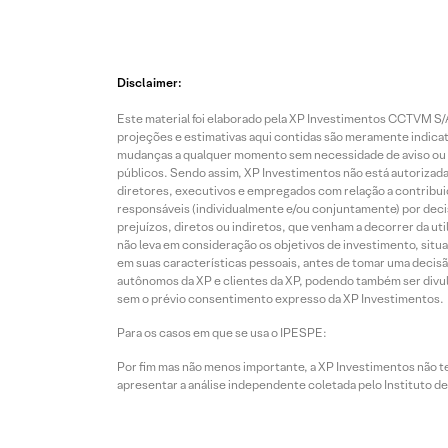
Disclaimer:
Este material foi elaborado pela XP Investimentos CCTVM S/A
projeções e estimativas aqui contidas são meramente indicati
mudanças a qualquer momento sem necessidade de aviso ou co
públicos. Sendo assim, XP Investimentos não está autorizada
diretores, executivos e empregados com relação a contribuiç
responsáveis (individualmente e/ou conjuntamente) por deci
prejuízos, diretos ou indiretos, que venham a decorrer da u
não leva em consideração os objetivos de investimento, situ
em suas características pessoais, antes de tomar uma decisã
autônomos da XP e clientes da XP, podendo também ser divulga
sem o prévio consentimento expresso da XP Investimentos.
Para os casos em que se usa o IPESPE:
Por fim mas não menos importante, a XP Investimentos não 
apresentar a análise independente coletada pelo Instituto d