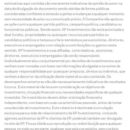
estimativas aqui contidas são meramente indicativas da opinião do autor na
data da divulgação do documento sendo obtidas de fontes públicas
consideradas confiáveis e estando sujeitas a mudanças a qualquer momento
sem necessidade de aviso ou comunicado prévio. A Companhia não apoia ou
se opõe contra qualquer partido político, campanha política, candidatos ou
funcionários públicos. Sendo assim, XP Investimentos não está autorizada a
doar fundos, propriedades ou quaisquer recursos para partidos ou
candidatos políticos e tampouco fará reembolsos para acionistas, diretores,
executivos e empregados com relação a contribuições ou gastos neste
sentido. XP Investimentos e suas afiliadas, controladoras, acionistas,
diretores, executivos e empregados não serão responsáveis
(individualmente e/ou conjuntamente) por decisões de investimentos que
venham a ser tomadas com base nas informações divulgadas e se exime de
qualquer responsabilidade por quaisquer prejuízos, diretos ou indiretos, que
venham a decorrer da utilização deste material ou seu conteúdo. Os
desempenhos anteriores não são necessariamente indicativos de resultados
futuros. Este material não leva em consideração os objetivos de
investimento, situação financeira ou necessidades específicas de qualquer
investidor. Os investidores devem obter orientação financeira
independente, com base em suas características pessoais, antes de tomar
uma decisão de investimento. Este relatório é destinado à circulação
exclusiva para a rede de relacionamento da XP Investimentos, incluindo
agentes autônomos da XP e clientes da XP, podendo também ser divulgado
no site da XP. Fica proibida sua reprodução ou redistribuição para qualquer
pessoa, no todo ou em parte, qualquer que seja o propósito, sem o prévio