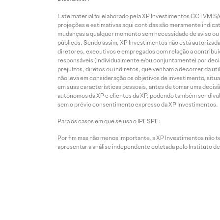
Este material foi elaborado pela XP Investimentos CCTVM S/A
projeções e estimativas aqui contidas são meramente indicati
mudanças a qualquer momento sem necessidade de aviso ou co
públicos. Sendo assim, XP Investimentos não está autorizada
diretores, executivos e empregados com relação a contribuiç
responsáveis (individualmente e/ou conjuntamente) por deci
prejuízos, diretos ou indiretos, que venham a decorrer da u
não leva em consideração os objetivos de investimento, situ
em suas características pessoais, antes de tomar uma decisã
autônomos da XP e clientes da XP, podendo também ser divulga
sem o prévio consentimento expresso da XP Investimentos.
Para os casos em que se usa o IPESPE:
Por fim mas não menos importante, a XP Investimentos não 
apresentar a análise independente coletada pelo Instituto d