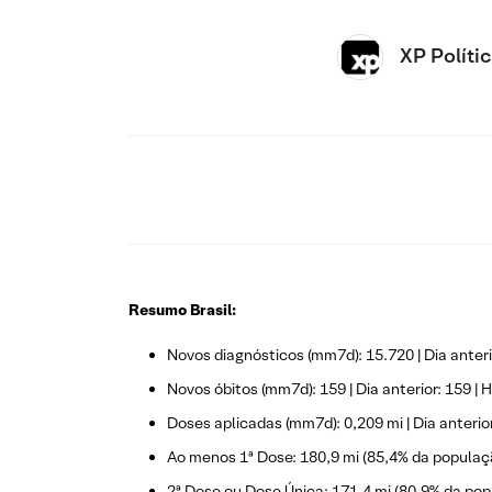
XP Políti
Resumo Brasil:
Novos diagnósticos (mm7d): 15.720 | Dia anterio
Novos óbitos (mm7d): 159 | Dia anterior: 159 | H
Doses aplicadas (mm7d): 0,209 mi | Dia anterior:
Ao menos 1ª Dose: 180,9 mi (85,4% da populaç
2ª Dose ou Dose Única: 171,4 mi (80,9% da pop