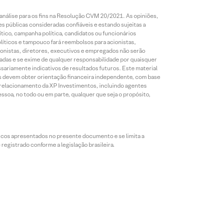
análise para os fins na Resolução CVM 20/2021. As opiniões,
s públicas consideradas confiáveis e estando sujeitas a
ico, campanha política, candidatos ou funcionários
líticos e tampouco fará reembolsos para acionistas,
ionistas, diretores, executivos e empregados não serão
das e se exime de qualquer responsabilidade por quaisquer
sariamente indicativos de resultados futuros. Este material
res devem obter orientação financeira independente, com base
e relacionamento da XP Investimentos, incluindo agentes
ssoa, no todo ou em parte, qualquer que seja o propósito,
icos apresentados no presente documento e se limita a
egistrado conforme a legislação brasileira.