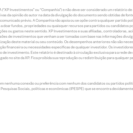
 (“XP Investimentos” ou “Companhia”) e não deve ser considerado um relatório de 
vas da opinião do autor na data da divulgação do documento sendo obtidas de fonte
municado prévio. A Companhia não apoia ou se opõe contra qualquer partido polít
 a doar fundos, propriedades ou quaisquer recursos para partidos ou candidatos po
ões ou gastos neste sentido. XP Investimentos e suas afiliadas, controladoras, ac
sões de investimentos que venham a ser tomadas com base nas informações divulga
tilização deste material ou seu conteúdo. Os desempenhos anteriores não são neces
ação financeira ou necessidades específicas de qualquer investidor. Os investido
o de investimento. Este relatório é destinado à circulação exclusiva para a rede d
do no site da XP. Fica proibida sua reprodução ou redistribuição para qualquer pe
tem nenhuma conexão ou preferência com nenhum dos candidatos ou partidos polít
e Pesquisas Sociais, políticas e econômicas (IPESPE) que se encontra devidamente r