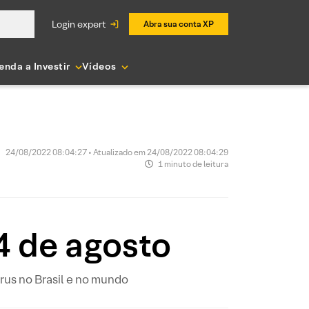
login expert
Abra sua conta XP
enda a Investir
Vídeos
24/08/2022 08:04:27 • Atualizado em 24/08/2022 08:04:29
1 minuto de leitura
4 de agosto
us no Brasil e no mundo