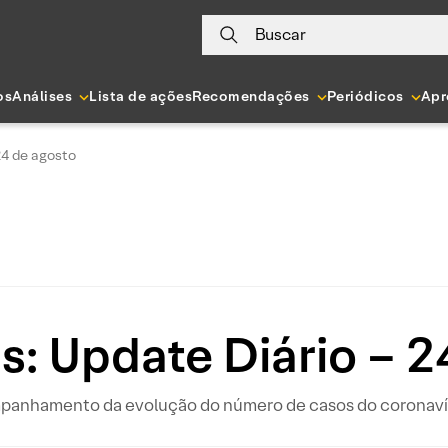
Buscar
os
Análises
Lista de ações
Recomendações
Periódicos
Apr
24 de agosto
s: Update Diário – 2
ompanhamento da evolução do número de casos do coronavír