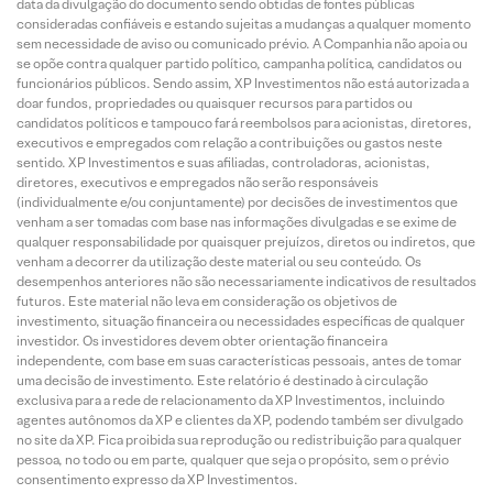
data da divulgação do documento sendo obtidas de fontes públicas
consideradas confiáveis e estando sujeitas a mudanças a qualquer momento
sem necessidade de aviso ou comunicado prévio. A Companhia não apoia ou
se opõe contra qualquer partido político, campanha política, candidatos ou
funcionários públicos. Sendo assim, XP Investimentos não está autorizada a
doar fundos, propriedades ou quaisquer recursos para partidos ou
candidatos políticos e tampouco fará reembolsos para acionistas, diretores,
executivos e empregados com relação a contribuições ou gastos neste
sentido. XP Investimentos e suas afiliadas, controladoras, acionistas,
diretores, executivos e empregados não serão responsáveis
(individualmente e/ou conjuntamente) por decisões de investimentos que
venham a ser tomadas com base nas informações divulgadas e se exime de
qualquer responsabilidade por quaisquer prejuízos, diretos ou indiretos, que
venham a decorrer da utilização deste material ou seu conteúdo. Os
desempenhos anteriores não são necessariamente indicativos de resultados
futuros. Este material não leva em consideração os objetivos de
investimento, situação financeira ou necessidades específicas de qualquer
investidor. Os investidores devem obter orientação financeira
independente, com base em suas características pessoais, antes de tomar
uma decisão de investimento. Este relatório é destinado à circulação
exclusiva para a rede de relacionamento da XP Investimentos, incluindo
agentes autônomos da XP e clientes da XP, podendo também ser divulgado
no site da XP. Fica proibida sua reprodução ou redistribuição para qualquer
pessoa, no todo ou em parte, qualquer que seja o propósito, sem o prévio
consentimento expresso da XP Investimentos.