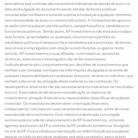
estimativas aqui contidas são meramente indicativas da opinião do autor na
data da divulgação do documento sendo obtidas de fontes públicas
consideradas confiáveis e estando sujeitas a mudanças a qualquer momento
sem necessidade de aviso ou comunicado prévio. A Companhia não apoia ou
se opõe contra qualquer partido político, campanha política, candidatos ou
funcionários públicos. Sendo assim, XP Investimentos não está autorizada a
doar fundos, propriedades ou quaisquer recursos para partidos ou
candidatos políticos e tampouco fará reembolsos para acionistas, diretores,
executivos e empregados com relação a contribuições ou gastos neste
sentido. XP Investimentos e suas afiliadas, controladoras, acionistas,
diretores, executivos e empregados não serão responsáveis
(individualmente e/ou conjuntamente) por decisões de investimentos que
venham a ser tomadas com base nas informações divulgadas e se exime de
qualquer responsabilidade por quaisquer prejuízos, diretos ou indiretos, que
venham a decorrer da utilização deste material ou seu conteúdo. Os
desempenhos anteriores não são necessariamente indicativos de resultados
futuros. Este material não leva em consideração os objetivos de
investimento, situação financeira ou necessidades específicas de qualquer
investidor. Os investidores devem obter orientação financeira
independente, com base em suas características pessoais, antes de tomar
uma decisão de investimento. Este relatório é destinado à circulação
exclusiva para a rede de relacionamento da XP Investimentos, incluindo
agentes autônomos da XP e clientes da XP, podendo também ser divulgado
no site da XP. Fica proibida sua reprodução ou redistribuição para qualquer
pessoa, no todo ou em parte, qualquer que seja o propósito, sem o prévio