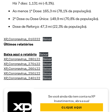
Há 7 dias: 1,131 mi (-8,3%).
Ao menos 1ª Dose: 165,3 mi (78,1% da população).
2ª Dose ou Dose Única: 149,9 mi (70,8% da população).
Dose de Reforço: 47,3 mi (22,3% da população).
XP_Coronavirus_010222
Baixar
Últimos relatórios
Baixa aqui o relatório
Baixar
XP_Coronavirus_280122
Baixar
XP_Coronavirus_270122
Baixar
XP_Coronavirus_260122
Baixar
XP_Coronavirus_250122
Baixar
XP_Coronavirus_240122
Baixar
Se você ainda não tem conta na XP
Investimentos, abra a sua!
CLIQUE AQUI