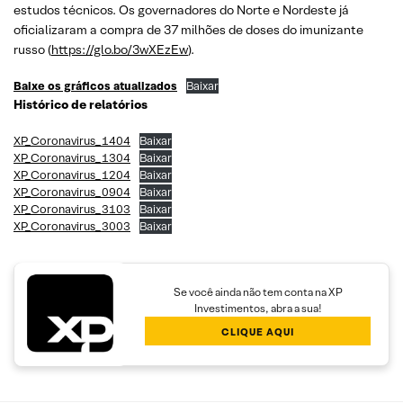
estudos técnicos. Os governadores do Norte e Nordeste já
oficializaram a compra de 37 milhões de doses do imunizante
russo (
https://glo.bo/3wXEzEw
).
Baixe os gráficos atualizados
Baixar
Histórico de relatórios
XP_Coronavirus_1404
Baixar
XP_Coronavirus_1304
Baixar
XP_Coronavirus_1204
Baixar
XP_Coronavirus_0904
Baixar
XP_Coronavirus_3103
Baixar
XP_Coronavirus_3003
Baixar
Se você ainda não tem conta na XP
Investimentos, abra a sua!
CLIQUE AQUI