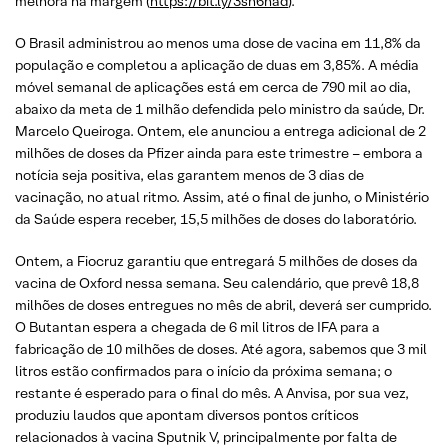
melhora na margem (
https://bit.ly/3sn6had
).
O Brasil administrou ao menos uma dose de vacina em 11,8% da
população e completou a aplicação de duas em 3,85%. A média
móvel semanal de aplicações está em cerca de 790 mil ao dia,
abaixo da meta de 1 milhão defendida pelo ministro da saúde, Dr.
Marcelo Queiroga. Ontem, ele anunciou a entrega adicional de 2
milhões de doses da Pfizer ainda para este trimestre – embora a
notícia seja positiva, elas garantem menos de 3 dias de
vacinação, no atual ritmo. Assim, até o final de junho, o Ministério
da Saúde espera receber, 15,5 milhões de doses do laboratório.
Ontem, a Fiocruz garantiu que entregará 5 milhões de doses da
vacina de Oxford nessa semana. Seu calendário, que prevê 18,8
milhões de doses entregues no mês de abril, deverá ser cumprido.
O Butantan espera a chegada de 6 mil litros de IFA para a
fabricação de 10 milhões de doses. Até agora, sabemos que 3 mil
litros estão confirmados para o início da próxima semana; o
restante é esperado para o final do mês. A Anvisa, por sua vez,
produziu laudos que apontam diversos pontos críticos
relacionados à vacina Sputnik V, principalmente por falta de