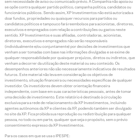
sem necessidade de aviso ou comunicado prévio. A Companhia não apoia ou
se opõe contra qualquer partido político, campanha política, candidatos ou
funcionários públicos. Sendo assim, XP Investimentos não está autorizada a
doar fundos, propriedades ou quaisquer recursos para partidos ou
candidatos políticos e tampouco fará reembolsos para acionistas, diretores,
executivos e empregados com relação a contribuições ou gastos neste
sentido. XP Investimentos e suas afiliadas, controladoras, acionistas,
diretores, executivos e empregados não serão responsáveis
(individualmente e/ou conjuntamente) por decisões de investimentos que
venham a ser tomadas com base nas informações divulgadas e se exime de
qualquer responsabilidade por quaisquer prejuízos, diretos ou indiretos, que
venham a decorrer da utilização deste material ou seu conteúdo. Os
desempenhos anteriores não são necessariamente indicativos de resultados
futuros. Este material não leva em consideração os objetivos de
investimento, situação financeira ou necessidades específicas de qualquer
investidor. Os investidores devem obter orientação financeira
independente, com base em suas características pessoais, antes de tomar
uma decisão de investimento. Este relatório é destinado à circulação
exclusiva para a rede de relacionamento da XP Investimentos, incluindo
agentes autônomos da XP e clientes da XP, podendo também ser divulgado
no site da XP. Fica proibida sua reprodução ou redistribuição para qualquer
pessoa, no todo ou em parte, qualquer que seja o propósito, sem o prévio
consentimento expresso da XP Investimentos.
Para os casos em que se usa o IPESPE: