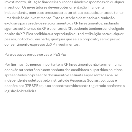
investimento, situação financeira ou necessidades específicas de qualquer
investidor. Os investidores devem obter orientação financeira
independente, com base em suas características pessoais, antes de tomar
uma decisão de investimento. Este relatório é destinado à circulação
exclusiva para a rede de relacionamento da XP Investimentos, incluindo
agentes autônomos da XP e clientes da XP, podendo também ser divulgado
no site da XP. Fica proibida sua reprodução ou redistribuição para qualquer
pessoa, no todo ou em parte, qualquer que seja o propósito, sem o prévio
consentimento expresso da XP Investimentos.
Para os casos em que se usa o IPESPE:
Por fim mas não menos importante, a XP Investimentos não tem nenhuma
conexão ou preferência com nenhum dos candidatos ou partidos políticos
apresentados no presente documento e se limita a apresentar a análise
independente coletada pelo Instituto de Pesquisas Sociais, políticas e
econômicas (IPESPE) que se encontra devidamente registrado conforme a
legislação brasileira.