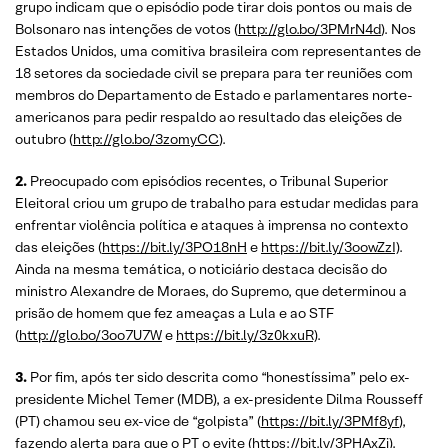
grupo indicam que o episódio pode tirar dois pontos ou mais de
Bolsonaro nas intenções de votos (
http://glo.bo/3PMrN4d
). Nos
Estados Unidos, uma comitiva brasileira com representantes de
18 setores da sociedade civil se prepara para ter reuniões com
membros do Departamento de Estado e parlamentares norte-
americanos para pedir respaldo ao resultado das eleições de
outubro (
http://glo.bo/3zomyCC
).
2.
Preocupado com episódios recentes, o Tribunal Superior
Eleitoral criou um grupo de trabalho para estudar medidas para
enfrentar violência política e ataques à imprensa no contexto
das eleições (
https://bit.ly/3PO18nH
e
https://bit.ly/3oowZzI)
.
Ainda na mesma temática, o noticiário destaca decisão do
ministro Alexandre de Moraes, do Supremo, que determinou a
prisão de homem que fez ameaças a Lula e ao STF
(
http://glo.bo/3oo7U7W
e
https://bit.ly/3z0kxuR)
.
3.
Por fim, após ter sido descrita como “honestíssima” pelo ex-
presidente Michel Temer (MDB), a ex-presidente Dilma Rousseff
(PT) chamou seu ex-vice de “golpista” (
https://bit.ly/3PMf8yf
),
fazendo alerta para que o PT o evite (
https://bit.ly/3PHAxZi
).