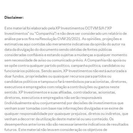
Disclaimer:
Este material foi elaborado pela XP Investimentos CCTVM S/A (“XP
Investimentos” ou “Companhia”) e não deve ser considerado um relatório de
análise para os fins na Resolução CVM 20/2021. As opiniões, projeções e
estimativas aqui contidas são meramente indicativas da opinião do autor na
data da divulgação do documento sendo obtidas de fontes públicas
consideradas confiáveis e estando sujeitas a mudanças a qualquer momento
sem necessidade de aviso ou comunicado prévio. A Companhia não apoia ou
se opõe contra qualquer partido político, campanha política, candidatos ou
funcionários públicos. Sendo assim, XP Investimentos não está autorizada a
doar fundos, propriedades ou quaisquer recursos para partidos ou
candidatos políticos e tampouco fará reembolsos para acionistas, diretores,
executivos e empregados com relação a contribuições ou gastos neste
sentido. XP Investimentos e suas afiliadas, controladoras, acionistas,
diretores, executivos e empregados não serão responsáveis
(individualmente e/ou conjuntamente) por decisões de investimentos que
venham a ser tomadas com base nas informações divulgadas e se exime de
qualquer responsabilidade por quaisquer prejuízos, diretos ou indiretos, que
venham a decorrer da utilização deste material ou seu conteúdo. Os
desempenhos anteriores não são necessariamente indicativos de resultados
futuros. Este material não leva em consideração os objetivos de